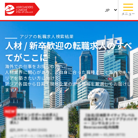
メニュー
アジアの転職求人検索結果
人材 / 新卒歓迎の転職求人のすべ
てがここに
海外での仕事をお探しの方へ。
人材業界に関心があり、ご自身に合った職種として海外でキャ
リアを築きたい方に向けて
アジア各国から日系・現地企業の求人情報を厳選してお届けし
ます。
【海外でシンガポールの求人】
【台北/日本語ネイティブレベル
【法人営業】日系人材紹介（自社
の海外求人】キャリアアドバイザ
求人）
ー・コンサルタントー
Reeracoen社内採用
5,000 〜 6,000 (SGD)
45,000 〜 65,000 (NTD)
シンガポール / Cityの転職求人で