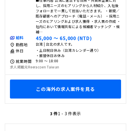
■仕事内容 台湾に進出する日系・外資系企業に対
し、採用ニーズのヒアリングから人材紹介、入社後
フォローまで一貫して担当いただきます。 ・新規／
既存顧客へのアプローチ（電話・メール） ・採用ニ
ーズのヒアリングおよび求人獲得 ・求人票の作成 ・
社内において情報共有による候補者マッチング ・候
補…
45,000 〜 65,000 (NTD)
給料
台湾 | 台北の求人です。
勤務地
・土日祝日休み（台湾カレンダー通り）
休日
・振替休日お休み
9:00 〜 18:00
就業時間
求人掲載元Reeracoen Taiwan
この海外の求人案件を見る
3 件
1 - 3 件表示