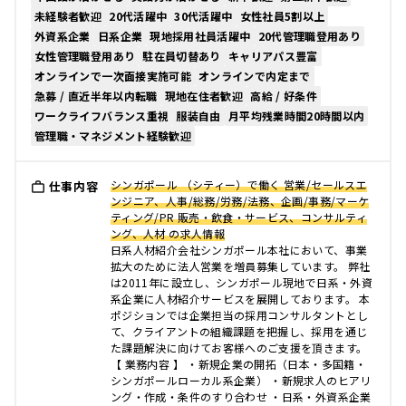
未経験者歓迎
20代活躍中
30代活躍中
女性社員5割以上
外資系企業
日系企業
現地採用社員活躍中
20代管理職登用あり
女性管理職登用あり
駐在員切替あり
キャリアパス豊富
オンラインで一次面接実施可能
オンラインで内定まで
急募 / 直近半年以内転職
現地在住者歓迎
高給 / 好条件
ワークライフバランス重視
服装自由
月平均残業時間20時間以内
管理職・マネジメント経験歓迎
シンガポール （シティー）で働く 営業/セールスエ
仕事内容
ンジニア、人事/総務/労務/法務、企画/事務/マーケ
ティング/PR 販売・飲食・サービス、コンサルティ
ング、人材 の求人情報
日系人材紹介会社シンガポール本社において、事業
拡大のために法人営業を増員募集しています。 弊社
は2011年に設立し、シンガポール現地で日系・外資
系企業に人材紹介サービスを展開しております。 本
ポジションでは企業担当の採用コンサルタントとし
て、クライアントの組織課題を把握し、採用を通じ
た課題解決に向けてお客様へのご支援を頂きます。
【 業務内容 】 ・新規企業の開拓（日本・多国籍・
シンガポールローカル系企業） ・新規求人のヒアリ
ング・作成・条件のすり合わせ ・日系・外資系企業