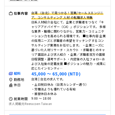
台湾 （台北）で見つかる！営業/セールスエンジニ
仕事内容
ア、コンサルティング 人材 の転職求人特集
日系人材紹介会社にて、企業と求職者をつなぐ「キ
ャリアアドバイザー（CA）」ポジションです。 多様
な業界・職種に関わりながら、営業力・コミュニケ
ーション力を高められる環境です。 ■仕事内容 企業
の採用ニーズと求職者の希望をマッチングするコン
サルティング業務をお任せします。 ・企業ニーズに
基づいた人材リサーチ・スカウト ・求職者とのキャ
リア面談および求人紹介 ・企業／求職者双方の面接
日程調整・選考サポート ・内定後の入社フォローお
よび入社後の定着支援 ■ポジションの魅力 ・成果に
応じたインセンティ…
45,000 〜 65,000 (NTD)
給料
台湾 | 台北の求人です。
勤務地
・土日祝日休み（台湾カレンダー通り）
休日
・労働法よりも優れている有給
・振替休日お休み
9:00 〜 18:00
就業時間
求人掲載元Reeracoen Taiwan