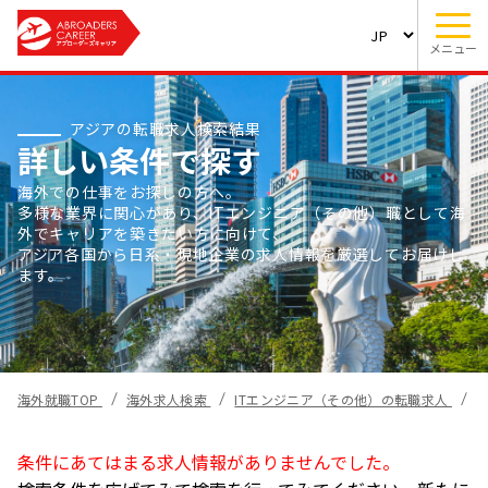
メニュー
アジアの転職求人検索結果
詳しい条件で探す
海外での仕事をお探しの方へ。
多様な業界に関心があり、ITエンジニア（その他）職として海
外でキャリアを築きたい方に向けて、
アジア各国から日系・現地企業の求人情報を厳選してお届けし
ます。
海外就職TOP
海外求人検索
ITエンジニア（その他）の転職求人
条件にあてはまる求人情報がありませんでした。