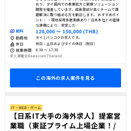
おり、タイ国内での事業拡大と新規ソリューション
開発を推進しています。成長意欲が高くチームで課
題解決に取り組める方を歓迎します。 おすすめポイ
ント： ・現地採用多数実績あり！日本本社との密接
な連携により、安定した…
120,000 〜 150,000 (THB)
給料
タイ | バンコクの求人です。
勤務地
休日：土日およびタイの休日（祝日）
休日
8:30 〜 17:30
就業時間
求人掲載元Reeracoen Thailand
この海外の求人案件を見る
IT・WEB・ゲーム
【日系IT大手の海外求人】提案営
業職（東証プライム上場企業！/