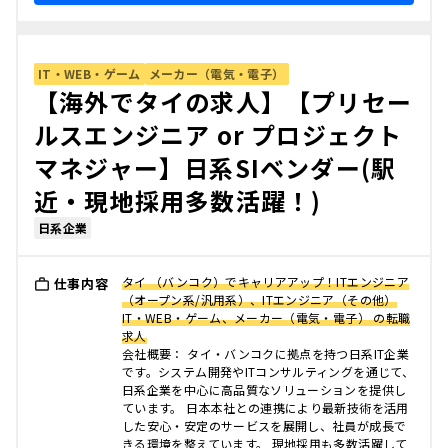
IT・WEB・ゲーム
メーカー（電気・電子）
【海外でタイの求人】【プリセー
ルスエンジニア or プロジェクト
マネジャー】日系SIベンダー(駅
近・現地採用多数活躍！)
日系企業
タイ （バンコク）でキャリアアップ！ITエンジニア
仕事内容
（オープン系/汎用系）、ITエンジニア（その他）
IT・WEB・ゲーム、メーカー（電気・電子） の転職
求人
会社概要： タイ・バンコクに拠点を持つ日系IT企業
です。システム開発やITコンサルティングを通じて、
日系企業を中心に高品質なソリューションを提供し
ています。 日本本社との連携により最新技術を活用
した安心・安定のサービスを展開し、社員が成長で
きる環境を整えています。 現地採用も多数活躍して