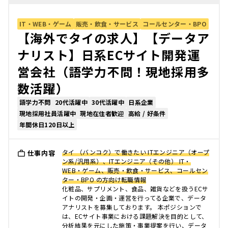
IT・WEB・ゲーム
販売・飲食・サービス
コールセンター・BPO
【海外でタイの求人】【データア
ナリスト】日系ECサイト開発運
営会社（語学力不問！現地採用多
数活躍）
語学力不問
20代活躍中
30代活躍中
日系企業
現地採用社員活躍中
現地在住者歓迎
高給 / 好条件
年間休日120日以上
タイ （バンコク）で働きたい ITエンジニア（オープ
仕事内容
ン系/汎用系）、ITエンジニア（その他） IT・
WEB・ゲーム、販売・飲食・サービス、コールセン
ター・BPO の方向け転職情報
化粧品、サプリメント、食品、雑貨などを扱うECサ
イトの開発・企画・運営を行ってる企業で、データ
アナリストを募集しております。 本ポジションで
は、ECサイト事業における課題解決を目的として、
分析結果を元にした施策・事業提案を行い、データ