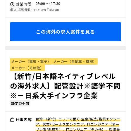
09:00 〜 17:30
就業時間
求人掲載元Reeracoen Taiwan
この海外の求人案件を見る
メーカー（電気・電子）
メーカー（自動車・機械）
メーカー（その他）
【新竹/日本語ネイティブレベル
の海外求人】配管設計※語学不問
※－日系大手インフラ企業
語学力不問
台湾 （新竹）エリアで働く 生産/製造/品質エンジニ
仕事内容
ア、営業/セールスエンジニア、ITエンジニア（オー
プン系/汎用系）、ITエンジニア（その他）、製造業