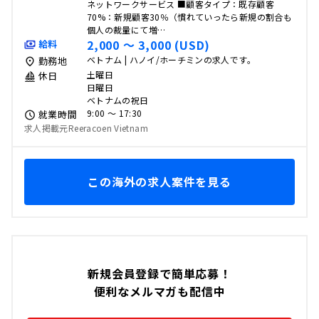
ネットワークサービス ■顧客タイプ：既存顧客
70%：新規顧客30％（慣れていったら新規の割合も
個人の裁量にて増…
2,000 〜 3,000 (USD)
給料
ベトナム | ハノイ/ホーチミンの求人です。
勤務地
土曜日
休日
日曜日
ベトナムの祝日
9:00 〜 17:30
就業時間
求人掲載元Reeracoen Vietnam
この海外の求人案件を見る
新規会員登録で簡単応募！
便利なメルマガも配信中