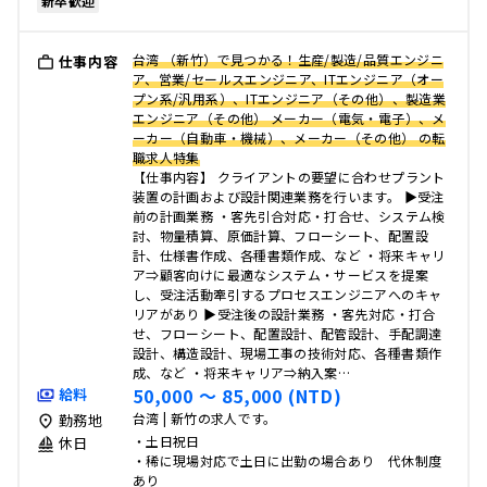
新卒歓迎
台湾 （新竹）で見つかる！生産/製造/品質エンジニ
仕事内容
ア、営業/セールスエンジニア、ITエンジニア（オー
プン系/汎用系）、ITエンジニア（その他）、製造業
エンジニア（その他） メーカー（電気・電子）、メ
ーカー（自動車・機械）、メーカー（その他） の転
職求人特集
【仕事内容】 クライアントの要望に合わせプラント
装置の計画および設計関連業務を行います。 ▶受注
前の計画業務 ・客先引合対応・打合せ、システム検
討、物量積算、原価計算、フローシート、配置設
計、仕様書作成、各種書類作成、など ・将来キャリ
ア⇒顧客向けに最適なシステム・サービスを提案
し、受注活動牽引するプロセスエンジニアへのキャ
リアがあり ▶受注後の設計業務 ・客先対応・打合
せ、フローシート、配置設計、配管設計、手配調達
設計、構造設計、現場工事の技術対応、各種書類作
成、など ・将来キャリア⇒納入案…
50,000 〜 85,000 (NTD)
給料
台湾 | 新竹の求人です。
勤務地
・土日祝日
休日
・稀に現場対応で土日に出勤の場合あり 代休制度
あり