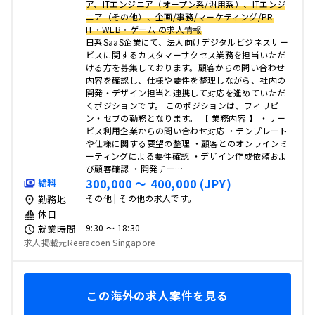
ア、ITエンジニア（オープン系/汎用系）、ITエンジ
ニア（その他）、企画/事務/マーケティング/PR
IT・WEB・ゲーム の求人情報
日系SaaS企業にて、法人向けデジタルビジネスサー
ビスに関するカスタマーサクセス業務を担当いただ
ける方を募集しております。顧客からの問い合わせ
内容を確認し、仕様や要件を整理しながら、社内の
開発・デザイン担当と連携して対応を進めていただ
くポジションです。 このポジションは、フィリピ
ン・セブの勤務となります。 【 業務内容 】 ・サー
ビス利用企業からの問い合わせ対応 ・テンプレート
や仕様に関する要望の整理 ・顧客とのオンラインミ
ーティングによる要件確認 ・デザイン作成依頼およ
び顧客確認 ・開発チー…
300,000 〜 400,000 (JPY)
給料
その他 | その他の求人です。
勤務地
休日
9:30 〜 18:30
就業時間
求人掲載元Reeracoen Singapore
この海外の求人案件を見る