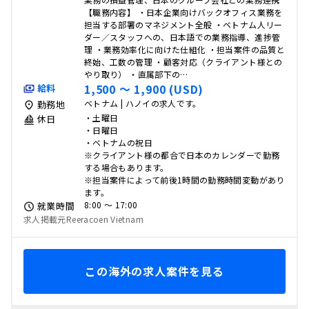
【職務内容】 ・日本企業向けバックオフィス業務を
担当する部署のマネジメント全般 ・ベトナム人リー
ダー／スタッフへの、日本語での業務指導、進捗管
理 ・業務効率化に向けた仕組化 ・担当案件の品質と
終始、工数の管理 ・顧客対応（クライアント様との
やり取り） ・直属部下の…
1,500 〜 1,900 (USD)
給料
ベトナム | ハノイの求人です。
勤務地
・土曜日
休日
・日曜日
・ベトナムの祝日
※クライアント様の都合で日本のカレンダーで勤務
する場合もあります。
※担当案件によって前後1時間の勤務時間変動があり
ます。
8:00 〜 17:00
就業時間
求人掲載元Reeracoen Vietnam
この海外の求人案件を見る