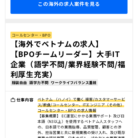
この海外の求人案件を見る
コールセンター・BPO
【海外でベトナムの求人】
【BPOチームリーダー】大手IT
企業（語学不問/業界経験不問/福
利厚生充実）
服装自由
語学力不問
ワークライフバランス重視
ベトナム （ハノイ）で働く 接客/カスタマーサービ
仕事内容
ス/飲食/コールセンター、ITエンジニア（その他）
コールセンター・BPO の求人情報
【募集概要】 EC運営にかかる業務サポート 及び日
本語（N3以上）を使用するベトナム人スタッフへ
の、日本語での業務指導、品質管理、顧客との渉
外、担当営業と共に新規業務の受け入れ、及び既存
業務の損益管理、日本のグループ会社との業務連携