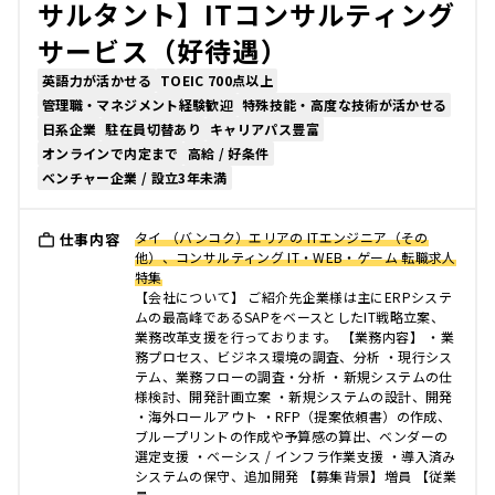
サルタント】ITコンサルティング
サービス（好待遇）
英語力が活かせる
TOEIC 700点以上
管理職・マネジメント経験歓迎
特殊技能・高度な技術が活かせる
日系企業
駐在員切替あり
キャリアパス豊富
オンラインで内定まで
高給 / 好条件
ベンチャー企業 / 設立3年未満
タイ （バンコク）エリアの ITエンジニア（その
仕事内容
他）、コンサルティング IT・WEB・ゲーム 転職求人
特集
【会社について】 ご紹介先企業様は主にERPシステ
ムの最高峰であるSAPをベースとしたIT戦略立案、
業務改革支援を行っております。 【業務内容】 ・業
務プロセス、ビジネス環境の調査、分析 ・現行シス
テム、業務フローの調査・分析 ・新規システムの仕
様検討、開発計画立案 ・新規システムの設計、開発
・海外ロールアウト ・RFP（提案依頼書）の作成、
ブループリントの作成や予算感の算出、ベンダーの
選定支援 ・ベーシス / インフラ作業支援 ・導入済み
システムの保守、追加開発 【募集背景】増員 【従業