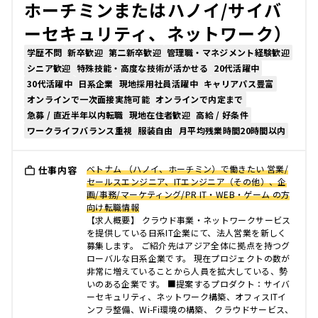
ホーチミンまたはハノイ/サイバ
ーセキュリティ、ネットワーク）
学歴不問
新卒歓迎
第二新卒歓迎
管理職・マネジメント経験歓迎
シニア歓迎
特殊技能・高度な技術が活かせる
20代活躍中
30代活躍中
日系企業
現地採用社員活躍中
キャリアパス豊富
オンラインで一次面接実施可能
オンラインで内定まで
急募 / 直近半年以内転職
現地在住者歓迎
高給 / 好条件
ワークライフバランス重視
服装自由
月平均残業時間20時間以内
ベトナム （ハノイ、ホーチミン）で働きたい 営業/
仕事内容
セールスエンジニア、ITエンジニア（その他）、企
画/事務/マーケティング/PR IT・WEB・ゲーム の方
向け転職情報
【求人概要】 クラウド事業・ネットワークサービス
を提供している日系IT企業にて、法人営業を新しく
募集します。 ご紹介先はアジア全体に拠点を持つグ
ローバルな日系企業です。 現在プロジェクトの数が
非常に増えていることから人員を拡大している、勢
いのある企業です。 ■提案するプロダクト：サイバ
ーセキュリティ、ネットワーク構築、オフィスITイ
ンフラ整備、Wi-Fi環境の構築、 クラウドサービス、