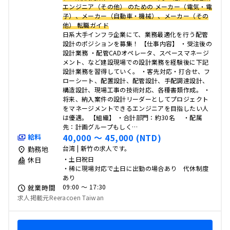
エンジニア（その他） のための メーカー（電気・電
子）、メーカー（自動車・機械）、メーカー（その
他） 転職ガイド
日系大手インフラ企業にて、業務最適化を行う配管
設計のポジションを募集！ 【仕事内容】 ・受注後の
設計業務 ・配管CADオペレータ、スペースマネージ
メント、など建設現場での設計業務を経験後に下記
設計業務を習得していく。 ・客先対応・打合せ、フ
ローシート、配置設計、配管設計、手配調達設計、
構造設計、現場工事の技術対応、各種書類作成。 ・
将来、納入案件の設計リーダーとしてプロジェクト
をマネージメントできるエンジニアを目指したい人
は優遇。 【組織】 ・合計部門：約30名 ・配属
先：計画グループもしく…
40,000 〜 45,000 (NTD)
給料
台湾 | 新竹の求人です。
勤務地
・土日祝日
休日
・稀に現場対応で土日に出勤の場合あり 代休制度
あり
09:00 〜 17:30
就業時間
求人掲載元Reeracoen Taiwan