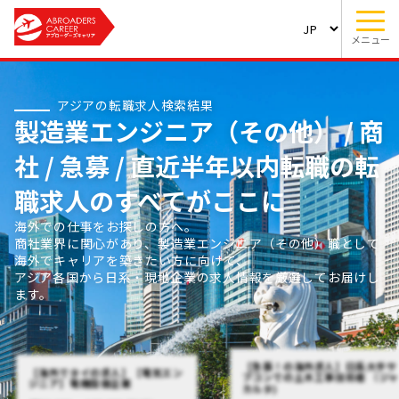
メニュー
アジアの転職求人検索結果
製造業エンジニア（その他） / 商
社 / 急募 / 直近半年以内転職の転
職求人のすべてがここに
海外での仕事をお探しの方へ。
商社業界に関心があり、製造業エンジニア（その他）職として
海外でキャリアを築きたい方に向けて、
アジア各国から日系・現地企業の求人情報を厳選してお届けし
ます。
【急募！の海外求人】日系大手サ
【海外でタイの求人】【電気エン
ブコンでの土木工事技術者 （ジャ
ジニア】電機設備企業
カルタ)