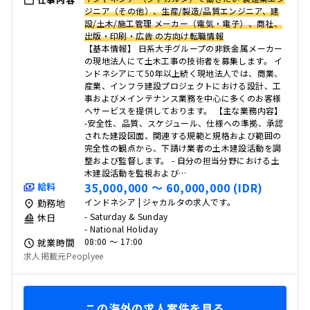
ジニア（その他）、生産/製造/品質エンジニア、建
設/土木/施工管理 メーカー（電気・電子）、商社、
出版・印刷・広告 の方向け転職情報
【基本情報】 日系大手グループの非鉄金属メーカー
の現地法人にて土木工事の技術者を募集します。 イ
ンドネシアにて50年以上続く現地法人では、商業、
産業、インフラ建設プロジェクトにおける設計、工
事およびメインテナンス業務を中心に多くのお客様
へサービスを提供しております。 【主な業務内容】
-安全性、品質、スケジュール、仕様への準拠、承認
された建設図面、関連する規範と規格および範囲の
完全性の観点から、下請け業者の土木建設活動を調
整および監督します。 - 自分の担当分野における土
木建設活動を監視および…
35,000,000 〜 60,000,000 (IDR)
給料
インドネシア | ジャカルタの求人です。
勤務地
- Saturday & Sunday
休日
- National Holiday
08:00 〜 17:00
就業時間
求人掲載元Peoplyee
この海外の求人案件を見る