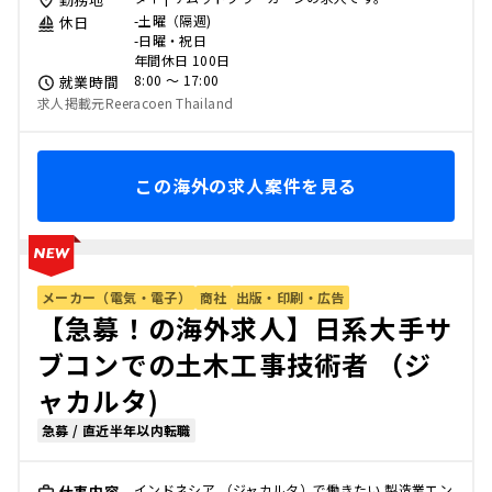
-土曜（隔週)
休日
-日曜・祝日
年間休日 100日
8:00 〜 17:00
就業時間
求人掲載元Reeracoen Thailand
この海外の求人案件を見る
メーカー（電気・電子）
商社
出版・印刷・広告
【急募！の海外求人】日系大手サ
ブコンでの土木工事技術者 （ジ
ャカルタ)
急募 / 直近半年以内転職
インドネシア （ジャカルタ）で働きたい 製造業エン
仕事内容