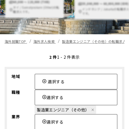
60,000 〜 120,000 (THB)
35,000,000 〜 60,000,000 (IDR)
タイ / Samutprakarn (Other)の転
インドネシア / Jakartaの転職求
職求人です。
です。
海外就職TOP
海外求人検索
製造業エンジニア（その他）の転職求人
2 件
1 - 2 件表示
地域
選択する
職種
選択する
製造業エンジニア（その他）
業界
選択する