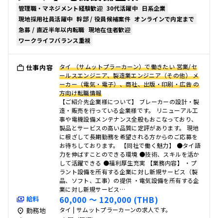
管理職・マネジメント経験歓迎
30代活躍中
日系企業
現地採用社員活躍中
幹部 / 役員候補案件
オンラインで内定まで
急募 / 直近半年以内転職
現地在住者歓迎
ワークライフバランス重視
タイ （サムットプラーカーン）で働きたい 営業/セ
仕事内容
ールスエンジニア、製造業エンジニア（その他） メ
ーカー（電気・電子）、商社、出版・印刷・広告 の
方向け転職情報
【ご紹介先企業様について】 ブレーカーの設計・製
造・販売を行っている企業様です。 リニューアル工
事や電機設備メンテナンス全般もおこなっており、
製品とサービスの高い品質に定評があります。 現地
に根ざして長期勤務を希望される方からのご応募を
お待ちしております。 【同社で働く魅力】 ●タイ語
力を伸ばすことのできる環境 ●技術、スキルを活か
して活躍できる ●福利厚生充実 【業務内容】 ・プ
ラント設備を所有する企業に対し新規サービス（製
品、ソフト、工事）の提供 ・電気設備を所有する企
業に対し新規サービス…
60,000 〜 120,000 (THB)
給料
タイ | サムットプラーカーンの求人です。
勤務地