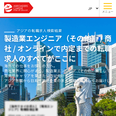
メニュー
アジアの転職求人検索結果
製造業エンジニア（その他） / 商
社 / オンラインで内定までの転職
求人のすべてがここに
海外での仕事をお探しの方へ。
商社業界に関心があり、製造業エンジニア（その他）職として
海外でキャリアを築きたい方に向けて、
アジア各国から日系・現地企業の求人情報を厳選してお届けし
ます。
【海外でタイの求人】【電気エン
ジニア】電機設備企業
60,000 〜 120,000 (THB)