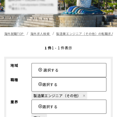
タイ / Samutprakarn (Other)の転
職求人です。
海外就職TOP
海外求人検索
製造業エンジニア（その他）の転職求人
1 件
1 - 1 件表示
地域
選択する
職種
選択する
製造業エンジニア（その他）
業界
選択する