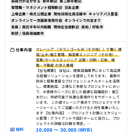
英語力が活かせる
新卒歓迎
第二新卒歓迎
管理職・マネジメント経験歓迎
日系企業
上場企業・株式公開企業
現地採用社員活躍中
キャリアパス豊富
オンラインで一次面接実施可能
オンラインで内定まで
急募 / 直近半年以内転職
現地在住者歓迎
高給 / 好条件
幹部 / 役員候補案件
マレーシア （セランゴール州（その他））で働く 建
仕事内容
設/土木/施工管理、製造業エンジニア（その他）、
営業/セールスエンジニア 出版・印刷・広告、建
築・不動産 の求人情報
【会社概要】 当社は、建築設備業界において高品質
な設備ソリューションを提供しております。 最新の
技術と経験豊富なプロフェッショナルチームを活用
し、商業施設、工場など多様なプロジェクトにおい
て、お客様のニーズに応じた最適な設備設計・施工
を行い、持続可能で快適な環境作りをサポートして
います。 この度マレーシア拠点でプロジェクトマネ
ージャーとしてご活躍いただける人材を募集いたし
ます 【仕事内容】 ・プロジェクト計画とスケジュー
ル管理：クライアントや設計チームと協力し、プロ
ジェクトの詳細な計画を策定。…
10,000 〜 30,000 (MYR)
給料