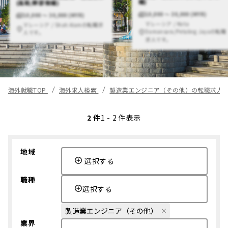
補)
(高給/幹部候補)
10,000 〜 30,000 (MYR)
10,000 〜 30,000 (MYR)
マレーシア / Kota
マレーシア / Shah Alamの転職求
Damansara/Petaling Jayaの転職
人です。
求人です。
海外就職TOP
海外求人検索
製造業エンジニア（その他）の転職求人
2 件
1 - 2 件表示
地域
選択する
職種
選択する
製造業エンジニア（その他）
業界