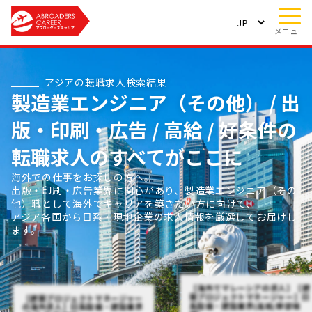
メニュー
アジアの転職求人検索結果
製造業エンジニア（その他） / 出
版・印刷・広告 / 高給 / 好条件の
転職求人のすべてがここに
海外での仕事をお探しの方へ。
出版・印刷・広告業界に関心があり、製造業エンジニア（その
他）職として海外でキャリアを築きたい方に向けて、
アジア各国から日系・現地企業の求人情報を厳選してお届けし
ます。
【海外でマレーシアの求人】【建
築プロジェクトマネージャー】日
【建築プロジェクトマネージャー
系設備・建設業界(高給/幹部候
の海外求人】日系設備・建設業界