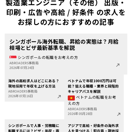
製造業エンジニア（その他） 出版・
印刷・広告や高給 / 好条件 の求人を
お探しの方におすすめの記事
シンガポール海外転職、昇給の実態は？月給
相場とビザ最新基準を解説
シンガポールの転職をお考えの方
ABROADERS事務局
2026年07月24日
海外の高給求人はどこにある？
ベトナムで年収1000万円は可
現地採用で年収を上げる方法
能？狙える職種・業界と段階的
ABROADERS事務局
キャリアパスを解説
2026年07月16日
ベトナムの転職をお考
えの方
ABROADERS事務局
2026年05月28日
シンガポールで人事・労務職に
アジアで高給・好条件の海外求
転職するには？ビザ・年収・面
人を見つける｜駐在員・現地採