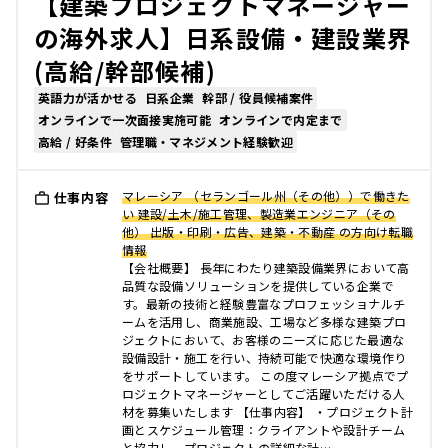
【建築プロジェクトマネージャー
の海外求人】日系設備・建設業界
(高給/幹部候補)
英語力が活かせる
日系企業
幹部 / 役員候補案件
オンラインで一次面接実施可能
オンラインで内定まで
高給 / 好条件
管理職・マネジメント経験歓迎
マレーシア （セランゴール州（その他））で働きた
仕事内容
い 建設/土木/施工管理、製造業エンジニア（その
他） 出版・印刷・広告、建築・不動産 の方向け転職
情報
【会社概要】 長年にわたり建築設備業界において高
品質な設備ソリューションを提供している企業で
す。最新の技術と経験豊富なプロフェッショナルチ
ームを活用し、商業施設、工場など多様な建築プロ
ジェクトにおいて、お客様のニーズに応じた最適な
設備設計・施工を行い、持続可能で快適な環境作り
をサポートしています。 この度マレーシア拠点でプ
ロジェクトマネージャーとしてご活躍いただける人
材を募集いたします 【仕事内容】 ・プロジェクト計
画とスケジュール管理：クライアントや設計チーム
と協力し、プロジェクトの詳細な計…