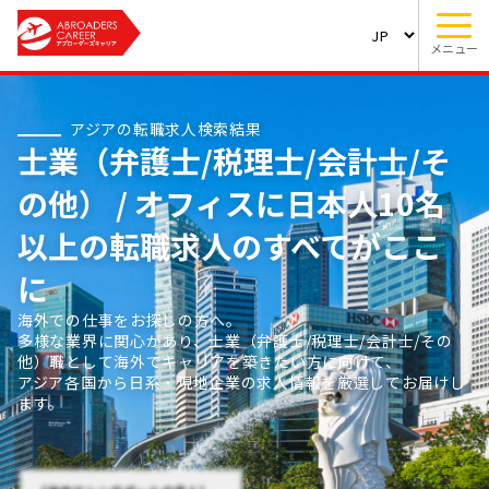
メニュー
アジアの転職求人検索結果
士業（弁護士/税理士/会計士/そ
の他） / オフィスに日本人10名
以上の転職求人のすべてがここ
に
海外での仕事をお探しの方へ。
多様な業界に関心があり、士業（弁護士/税理士/会計士/その
他）職として海外でキャリアを築きたい方に向けて、
アジア各国から日系・現地企業の求人情報を厳選してお届けし
ます。