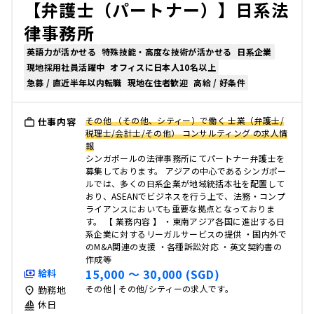
【弁護士（パートナー）】日系法
律事務所
英語力が活かせる
特殊技能・高度な技術が活かせる
日系企業
現地採用社員活躍中
オフィスに日本人10名以上
急募 / 直近半年以内転職
現地在住者歓迎
高給 / 好条件
その他 （その他、シティー）で働く 士業（弁護士/
仕事内容
税理士/会計士/その他） コンサルティング の求人情
報
シンガポールの法律事務所にてパートナー弁護士を
募集しております。 アジアの中心であるシンガポー
ルでは、多くの日系企業が地域統括本社を配置して
おり、ASEANでビジネスを行う上で、法務・コンプ
ライアンスにおいても重要な拠点となっておりま
す。 【 業務内容 】 ・東南アジア各国に進出する日
系企業に対するリーガルサービスの提供 ・国内外で
のM&A関連の支援 ・各種訴訟対応 ・英文契約書の
作成等
15,000 〜 30,000 (SGD)
給料
その他 | その他/シティーの求人です。
勤務地
休日