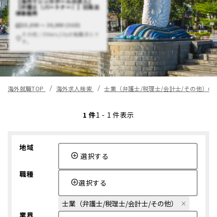
【海外でシンガポールの求人】
【弁護士（パートナー）】日系法
律事務所
15,000 〜 30,000 (SGD)
その他 / Others,Cityの転職求人で
す。
海外就職TOP
海外求人検索
士業（弁護士/税理士/会計士/その他）の
1 件
1 - 1 件表示
地域
選択する
職種
選択する
士業（弁護士/税理士/会計士/その他）
業界