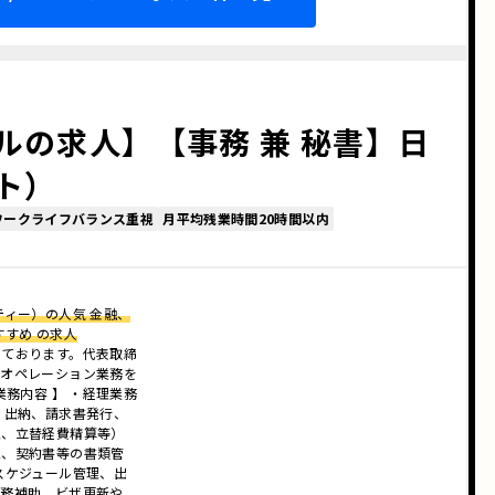
ルの求人】【事務 兼 秘書】日
ト）
ワークライフバランス重視
月平均残業時間20時間以内
ティー）の人気 金融、
すすめ の求人
しております。代表取締
のオペレーション業務を
業務内容 】 ・経理業務
、出納、請求書発行、
理、立替経費精算等）
理、契約書等の書類管
スケジュール管理、出
業務補助、ビザ更新や