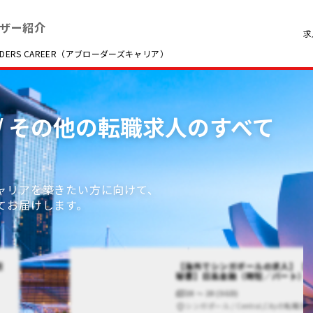
ザー紹介
求
RS CAREER（アブローダーズキャリア）
 / その他の転職求人のすべて
ャリアを築きたい方に向けて、
てお届けします。
担
【海外でシンガポールの求人】【事
秘書】日系金融（時短／パート）
20 〜 20 (SGD)
シンガポール / Central,Cityの転職