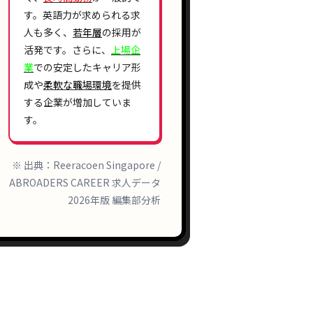
す。英語力が求められる求
人も多く、
若年層
の採用が
活発です。さらに、
上場企
業
での安定したキャリア形
成や
柔軟な職場環境
を提供
する企業が増加していま
す。
※ 出典：Reeracoen Singapore /
ABROADERS CAREER 求人データ
2026年版 編集部分析