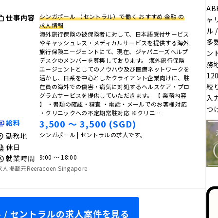
AB
シンガポール （セントラル）で働く おすすめ 金融 の
仕事内容
ャ
求人情報
ル
海外旅行保険の被保険者に対して、日本語受付サービス
多
やキャッシュレス・メディカルサービスを提供する海外
旅行保険エージェントにて、現在、ジャパニーズヘルプ
ン
デスクのメンバーを募集しております。 海外旅行保険
務
エージェントとしてのノウハウ及び医療ネットワークを
1
活かし、日系を中心としたクライアント企業向けに、駐
絞
在員の海外での傷害・病気に対処するヘルスケア・プロ
グラムサービスを提供していただきます。 【 業務内容
入
】 ・書類の確認・精査 ・電話・メールでのお客様対応
つ
・クリニックへの不定期常駐対応 ※クリニ…
3,500 〜 3,500 (SGD)
給料
シンガポール | セントラルの求人です。
勤務地
休日
9:00 〜 18:00
就業時間
求人掲載元Reeracoen Singapore
 / セントラルの求人案件を見る