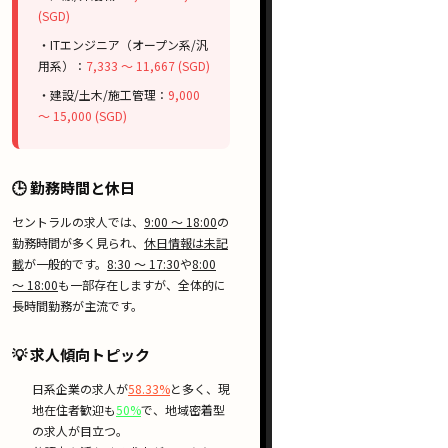
(SGD)
・ITエンジニア（オープン系/汎
用系）：
7,333 〜 11,667 (SGD)
・建設/土木/施工管理：
9,000
〜 15,000 (SGD)
🕒 勤務時間と休日
セントラルの求人では、
9:00 〜 18:00
の
勤務時間が多く見られ、
休日情報は未記
載
が一般的です。
8:30 〜 17:30
や
8:00
〜 18:00
も一部存在しますが、全体的に
長時間勤務が主流です。
💡 求人傾向トピック
日系企業
の求人が
58.33%
と多く、
現
地在住者歓迎
も
50%
で、地域密着型
の求人が目立つ。