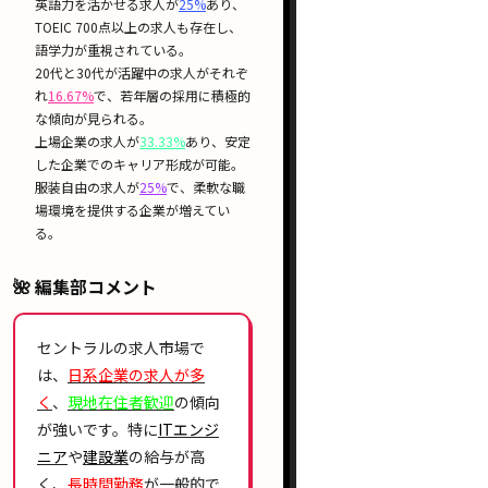
英語力を活かせる求人が
25%
あり、
TOEIC 700点以上
の求人も存在し、
語学力が重視されている。
20代と30代が活躍中の求人がそれぞ
れ
16.67%
で、若年層の採用に積極的
な傾向が見られる。
上場企業
の求人が
33.33%
あり、安定
した企業でのキャリア形成が可能。
服装自由の求人が
25%
で、柔軟な職
場環境を提供する企業が増えてい
る。
🌺 編集部コメント
セントラルの求人市場で
は、
日系企業
の求人が多
く
、
現地在住者歓迎
の傾向
が強いです。特に
ITエンジ
ニア
や
建設業
の給与が高
く、
長時間勤務
が一般的で