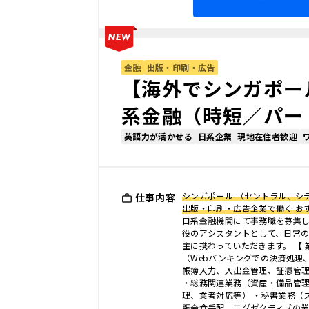
金融
出版・印刷・広告
【海外でシンガポー
系金融（時短／パー
英語力が活かせる
日系企業
現地在住者歓迎
シンガポール （セントラル、シ
仕事内容
出版・印刷・広告企業で働く お
日系金融機関にて事務職を募集
役のアシスタントとして、日常
主に携わっていただきます。 【 
（Webバンキングでの決済処理
帳簿入力、入出金管理、証憑管
・総務関連業務（資産・備品管
理、業者対応等） ・秘書業務（
張会食手配、エグゼクティブの