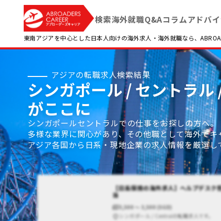
検索
海外就職Q&A
コラム
アドバイ
東南アジアを中心とした日本人向けの海外求人・海外就職なら、ABROADE
アジアの転職求人検索結果
シンガポール / セントラル
がここに
シンガポールセントラルでの仕事をお探しの方へ。
多様な業界に関心があり、その他職として海外でキ
アジア各国から日系・現地企業の求人情報を厳選し
【日系保険の海外求人】ヘルプデスク
当
3,500 〜 3,500 (SGD)
シンガポール / Centralの転職求人です。