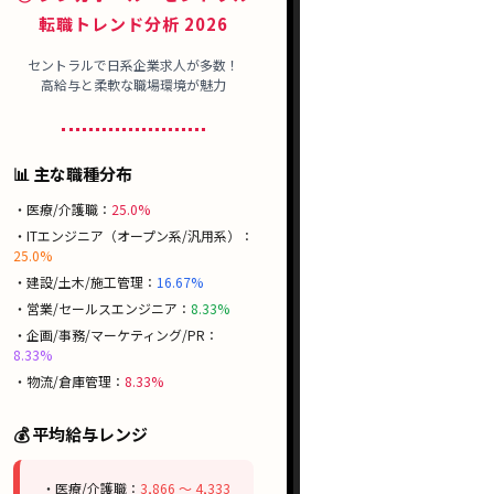
転職トレンド分析 2026
セントラルで日系企業求人が多数！
高給与と柔軟な職場環境が魅力
📊 主な職種分布
・医療/介護職：
25.0%
・ITエンジニア（オープン系/汎用系）：
25.0%
・建設/土木/施工管理：
16.67%
・営業/セールスエンジニア：
8.33%
・企画/事務/マーケティング/PR：
8.33%
・物流/倉庫管理：
8.33%
💰 平均給与レンジ
・医療/介護職：
3,866 〜 4,333