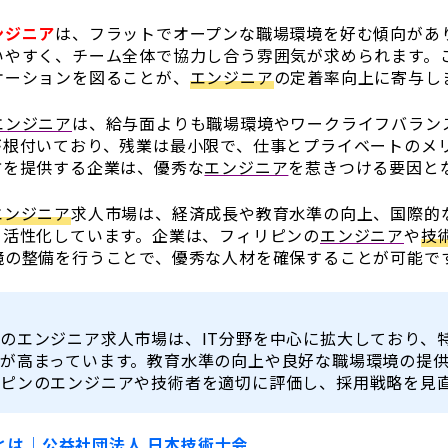
ンジニア
は、フラットでオープンな職場環境を好む傾向があ
いやすく、チーム全体で協力し合う雰囲気が求められます。
ケーションを図ることが、
エンジニア
の定着率向上に寄与し
エンジニア
は、給与面よりも職場環境やワークライフバラン
が根付いており、残業は最小限で、仕事とプライベートのメ
方を提供する企業は、優秀な
エンジニア
を惹きつける要因と
エンジニア
求人市場は、経済成長や教育水準の向上、国際的
て活性化しています。企業は、フィリピンの
エンジニア
や
技
境の整備を行うことで、優秀な人材を確保することが可能で
のエンジニア求人市場は、IT分野を中心に拡大しており、
が高まっています。教育水準の向上や良好な職場環境の提
ピンのエンジニアや技術者を適切に評価し、採用戦略を見
アとは｜公益社団法人 日本技術士会