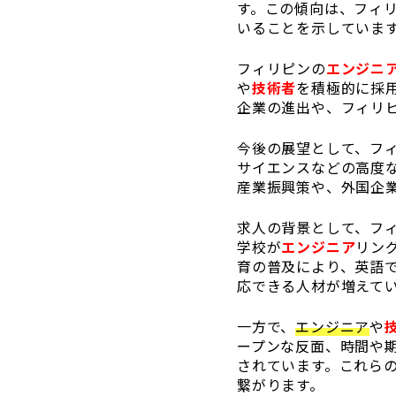
す。この傾向は、フィ
いることを示していま
フィリピンの
エンジニ
や
技術者
を積極的に採
企業の進出や、フィリ
今後の展望として、フ
サイエンスなどの高度
産業振興策や、外国企
求人の背景として、フ
学校が
エンジニア
リン
育の普及により、英語
応できる人材が増えて
一方で、
エンジニア
や
ープンな反面、時間や
されています。これら
繋がります。