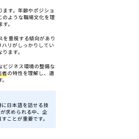
ります。年齢やポジショ
このような職場文化を理
ます。
スを重視する傾向があり
リハリがしっかりしてい
なります。
なビジネス環境の整備な
術者
の特性を理解し、適
す。
特に日本語を話せる技
供が求められる中、企
直すことが重要です。