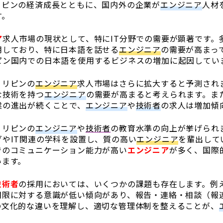
リピンの経済成長とともに、国内外の企業が
エンジニア
人材
す。
ア
求人市場の現状として、特にIT分野での需要が顕著です。
用しており、特に日本語を話せる
エンジニア
の需要が高まっ
ピン国内での日本語を使用するビジネスの増加に起因してい
ィリピンの
エンジニア
求人市場はさらに拡大すると予測されま
な技術を持つ
エンジニア
の需要が高まると考えられます。また
業の進出が続くことで、
エンジニア
や
技術者
の求人は増加傾
ィリピンの
エンジニア
や
技術者
の教育水準の向上が挙げられ
グやIT関連の学科を設置し、質の高い
エンジニア
を輩出して
でのコミュニケーション能力が高い
エンジニア
が多く、国際
います。
技術者
の採用においては、いくつかの課題も存在します。例
期限に対する意識が低い傾向があり、報告・連絡・相談（報
の文化的な違いを理解し、適切な管理体制を整えることが、