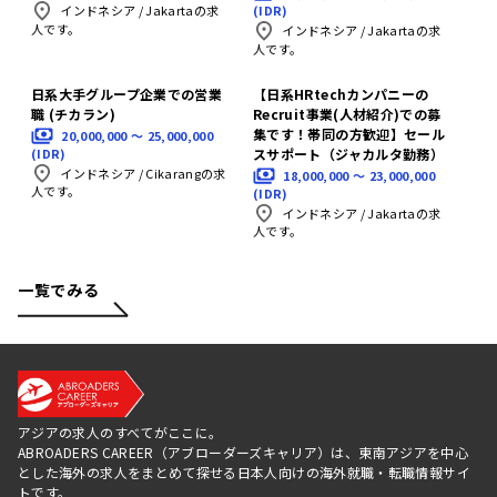
(IDR)
インドネシア
/
Jakartaの求
人です。
インドネシア
/
Jakartaの求
人です。
日系大手グループ企業での営業
【日系HRtechカンパニーの
職 (チカラン)
Recruit事業(人材紹介)での募
集です！帯同の方歓迎】セール
20,000,000 〜 25,000,000
(IDR)
スサポート（ジャカルタ勤務）
インドネシア
/
Cikarangの求
18,000,000 〜 23,000,000
人です。
(IDR)
インドネシア
/
Jakartaの求
人です。
一覧でみる
アジアの求人のすべてがここに。
ABROADERS CAREER（アブローダーズキャリア）は、東南アジアを中心
とした海外の求人をまとめて探せる日本人向けの海外就職・転職情報サイ
トです。