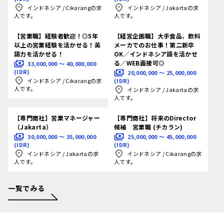
インドネシア
/
Cikarangの求
インドネシア
/
Jakartaの求
人です。
人です。
【営業職】経験者歓迎！◎5年
【経営企画職】大手食品、飲料
以上の営業経験を活かせる！英
メーカでのお仕事！第二新卒
語力を活かせる！
OK／インドネシア語を活かせ
る／WEB面接可◎
33,000,000 〜 40,000,000
(IDR)
20,000,000 〜 25,000,000
(IDR)
インドネシア
/
Cikarangの求
人です。
インドネシア
/
Jakartaの求
人です。
【専門商社】営業マネージャー
【専門商社】将来のDirector
（Jakarta）
候補 営業職 (チカラン)
30,000,000 〜 35,000,000
25,000,000 〜 45,000,000
(IDR)
(IDR)
インドネシア
/
Jakartaの求
インドネシア
/
Cikarangの求
人です。
人です。
一覧でみる