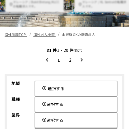
マレーシア / Bukit Bintang/KLCC
マレーシア / KL Sentralの転職求
の転職求人です。
人です。
海外就職TOP
海外求人検索
未経験OKの転職求人
31 件
1 - 20 件表示
1
2
地域
選択する
職種
選択する
業界
選択する