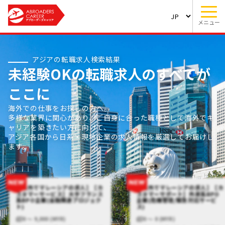
メニュー
アジアの転職求人検索結果
未経験OKの転職求人のすべてが
ここに
海外での仕事をお探しの方へ。
多様な業界に関心があり、ご自身に合った職種として海外でキ
ャリアを築きたい方に向けて、
アジア各国から日系・現地企業の求人情報を厳選してお届けし
ます。
【海外でマレーシアの求人】【カ
【海外でマレーシアの求人】【カ
スタマーサービス】大手フランス
スタマーサポート】外資系BPO
系BPO企業(金融関連プロジェク
企業(危機管理/緊急対応サービ
ト)
ス)
0 〜 9,000 (MYR)
0 〜 0 (MYR)