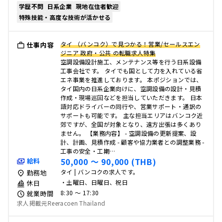
学歴不問
日系企業
現地在住者歓迎
特殊技能・高度な技術が活かせる
タイ （バンコク）で見つかる！営業/セールスエン
仕事内容
ジニア 政府・公共 の転職求人特集
空調設備設計施工、メンテナンス等を行う日系設備
工事会社です。 タイでも国として力を入れている省
エネ事業を推進しております。 本ポジションでは、
タイ国内の日系企業向けに、空調設備の設計・見積
作成・現場巡回などを担当していただきます。 日本
語対応ドライバーの同行や、営業サポート・通訳の
サポートも可能です。 主な担当エリアはバンコク近
郊ですが、全国が対象となり、遠方出張は多くあり
ません。 【業務内容】 - 空調設備の更新提案、設
計、計画、見積作成 - 顧客や協力業者との調整業務 -
工事の安全・工期…
50,000 〜 90,000 (THB)
給料
タイ | バンコクの求人です。
勤務地
・土曜日、日曜日、祝日
休日
8:30 〜 17:30
就業時間
求人掲載元Reeracoen Thailand