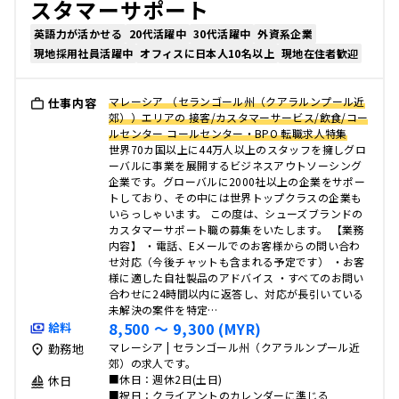
スタマーサポート
英語力が活かせる
20代活躍中
30代活躍中
外資系企業
現地採用社員活躍中
オフィスに日本人10名以上
現地在住者歓迎
マレーシア （セランゴール州（クアラルンプール近
仕事内容
郊））エリアの 接客/カスタマーサービス/飲食/コー
ルセンター コールセンター・BPO 転職求人特集
世界70カ国以上に44万人以上のスタッフを擁しグロ
ーバルに事業を展開するビジネスアウトソーシング
企業です。グローバルに2000社以上の企業をサポー
トしており、その中には世界トップクラスの企業も
いらっしゃいます。 この度は、シューズブランドの
カスタマーサポート職の募集をいたします。 【業務
内容】 ・電話、Eメールでのお客様からの問い合わ
せ対応（今後チャットも含まれる予定です） ・お客
様に適した自社製品のアドバイス ・すべてのお問い
合わせに24時間以内に返答し、対応が長引いている
未解決の案件を特定…
8,500 〜 9,300 (MYR)
給料
マレーシア | セランゴール州（クアラルンプール近
勤務地
郊）の求人です。
■休日：週休2日(土日)
休日
■祝日：クライアントのカレンダーに準じる