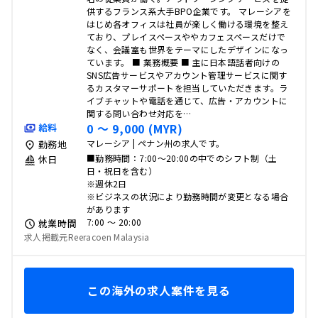
供するフランス系大手BPO企業です。 マレーシアを
はじめ各オフィスは社員が楽しく働ける環境を整え
ており、プレイスペースややカフェスペースだけで
なく、会議室も世界をテーマにしたデザインになっ
ています。 ■ 業務概要 ■ 主に日本語話者向けの
SNS広告サービスやアカウント管理サービスに関す
るカスタマーサポートを担当していただきます。ラ
イブチャットや電話を通じて、広告・アカウントに
関する問い合わせ対応を…
0 〜 9,000 (MYR)
給料
マレーシア | ペナン州の求人です。
勤務地
■勤務時間：7:00～20:00の中でのシフト制（土
休日
日・祝日を含む）
※週休2日
※ビジネスの状況により勤務時間が変更となる場合
があります
7:00 〜 20:00
就業時間
求人掲載元Reeracoen Malaysia
この海外の求人案件を見る