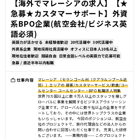
【海外でマレーシアの求人】【★
急募★カスタマーサポート】外資
系BPO企業(航空会社/ビジネス英
語必須)
英語力が活かせる
未経験者歓迎
20代活躍中
30代活躍中
外資系企業
現地採用社員活躍中
オフィスに日本人10名以上
現地在住者歓迎
服装自由
日常会話レベルの英語力で応募可能
急募 / 直近半年以内転職
マレーシア （セランゴール州（クアラルンプール近
仕事内容
郊））エリアの 接客/カスタマーサービス/飲食/コー
ルセンター コールセンター・BPO 転職求人特集
世界70カ国以上に数十万人以上のスタッフを擁しグ
ローバルに事業を展開するビジネスアウトソーシン
グ企業です。グローバルに数千社以上の企業をサポ
ートしており、その中には世界トップクラスの企業
もいらっしゃいます。 今回のポジションは、航空会
社のプロジェクトで、旅行代理店などの法人からの
問い合わせに回答いただく仕事です。 充実した研修
もございます。 -----業務内容----- このプロジェクト