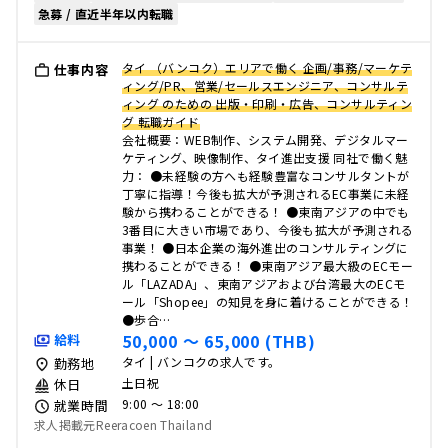
急募 / 直近半年以内転職
タイ （バンコク）エリアで働く 企画/事務/マーケテ
仕事内容
ィング/PR、営業/セールスエンジニア、コンサルテ
ィング のための 出版・印刷・広告、コンサルティン
グ 転職ガイド
会社概要：WEB制作、システム開発、デジタルマー
ケティング、映像制作、タイ進出支援 同社で働く魅
力： ●未経験の方へも経験豊富なコンサルタントが
丁寧に指導！今後も拡大が予測されるEC事業に未経
験から携わることができる！ ●東南アジアの中でも
3番目に大きい市場であり、今後も拡大が予測される
事業！ ●日本企業の海外進出のコンサルティングに
携わることができる！ ●東南アジア最大級のECモー
ル「LAZADA」、東南アジアおよび台湾最大のECモ
ール「Shopee」の知見を身に着けることができる！
●歩合…
50,000 〜 65,000 (THB)
給料
タイ | バンコクの求人です。
勤務地
土日祝
休日
9:00 〜 18:00
就業時間
求人掲載元Reeracoen Thailand