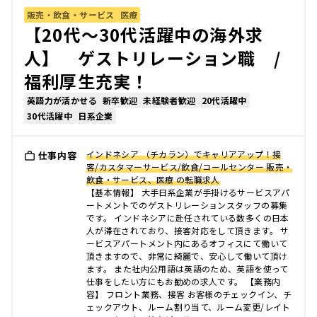
販売・飲食・サービス
医療
【20代〜30代活躍中の海外求
人】 ゲストリレーション職 /
福利厚生充実！
英語力が活かせる
新卒歓迎
未経験者歓迎
20代活躍中
30代活躍中
日系企業
インドネシア （チカラン）でキャリアアップ！接
仕事内容
客/カスタマーサービス/飲食/コールセンター 販売・
飲食・サービス、医療 の転職求人
【基本情報】 大手日系企業が手掛けるサービスアパ
ートメントでのゲストリレーションスタッフの募集
です。 インドネシアに赴任されている数多くの日本
人が滞在されており、接客対応をして頂きます。 サ
ービスアパートメント内にあるオフィスにて働いて
頂きますので、非常に綺麗で、安心して働いて頂け
ます。 また社内公用語は英語のため、英語を使って
仕事をしたい方にもお勧めの求人です。 【業務内
容】 フロント業務、接客 お客様のチェックイン、チ
ェックアウト、ルーム割り当て、ルーム変更/レイト