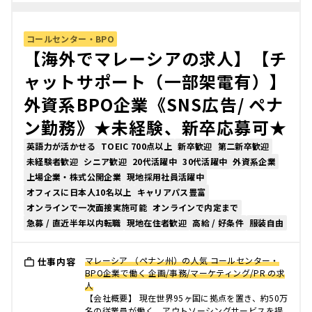
コールセンター・BPO
【海外でマレーシアの求人】【チ
ャットサポート（一部架電有）】
外資系BPO企業《SNS広告/ ペナ
ン勤務》★未経験、新卒応募可★
英語力が活かせる
TOEIC 700点以上
新卒歓迎
第二新卒歓迎
未経験者歓迎
シニア歓迎
20代活躍中
30代活躍中
外資系企業
上場企業・株式公開企業
現地採用社員活躍中
オフィスに日本人10名以上
キャリアパス豊富
オンラインで一次面接実施可能
オンラインで内定まで
急募 / 直近半年以内転職
現地在住者歓迎
高給 / 好条件
服装自由
マレーシア （ペナン州）の人気 コールセンター・
仕事内容
BPO企業で働く 企画/事務/マーケティング/PR の求
人
【会社概要】 現在世界95ヶ国に拠点を置き、約50万
名の従業員が働く。アウトソーシングサービスを提