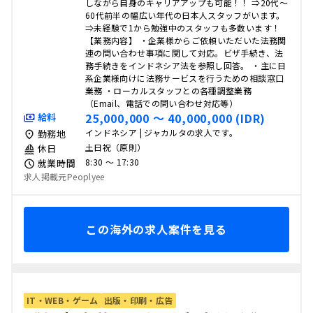
しながら自身のキャリアアップも可能！！ ⇒20代～
60代前半の幅広い年代の日本人スタッフがいます。
⇒未経験で1から勉強中のスタッフも多数います！
【業務内容】 ・企業様からご依頼いただいた法務関
連の問い合わせ事項に関して対応。ビザ手続き、法
務手続きをインドネシア法を参照し回答。 ・主に日
系企業様向けに法務サービスを行うための相談窓口
業務 ・ローカルスタッフとの各種調整業務
（Email、電話での問い合わせ対応等）
25,000,000 〜 40,000,000 (IDR)
給料
インドネシア | ジャカルタの求人です。
勤務地
土日祝（原則）
休日
8:30 〜 17:30
就業時間
求人掲載元Peoplyee
この海外の求人案件を見る
IT・WEB・ゲーム
出版・印刷・広告