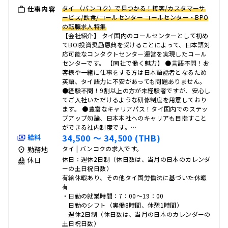
タイ （バンコク）で見つかる！接客/カスタマーサ
仕事内容
ービス/飲食/コールセンター コールセンター・BPO
の転職求人特集
【会社紹介】 タイ国内のコールセンターとして初め
てBOI投資奨励恩典を受けることによって、日本語対
応可能なコンタクトセンター運営を実現したコール
センターです。 【同社で働く魅力】 ●言語不問！お
客様や一緒に仕事をする方は日本語話者となるため
英語、タイ語力に不安があっても問題ありません。
●経験不問！9割以上の方が未経験者ですが、安心し
てご入社いただけるような研修制度を用意しており
ます。 ●豊富なキャリアパス！タイ国内でのステッ
プアップ勿論、日本本社へのキャリアも目指すこと
ができる社内制度です。…
34,500 〜 34,500 (THB)
給料
タイ | バンコクの求人です。
勤務地
休日：週休2日制（休日数は、当月の日本のカレンダ
休日
ーの土日祝日数）
有給休暇あり、その他タイ国労働法に基づいた休暇
有
・日勤の就業時間：7：00～19：00
日勤のシフト（実働8時間、休憩1時間）
週休2日制（休日数は、当月の日本のカレンダーの
土日祝日数）