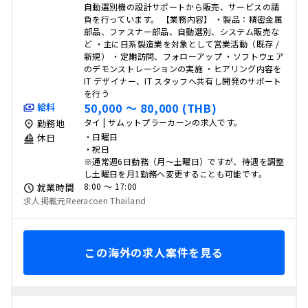
自動選別機の設計サポートから販売、サービスの請
負を行っています。 【業務内容】 ・製品：精密金属
部品、ファスナー部品、自動選別、システム販売な
ど ・主に日系製造業を対象として営業活動（既存 /
新規） ・定期訪問、フォローアップ ・ソフトウェア
のデモンストレーションの実施 ・ヒアリング内容を
IT デザイナー、IT スタッフへ共有し開発のサポート
を行う
50,000 〜 80,000 (THB)
給料
タイ | サムットプラーカーンの求人です。
勤務地
・日曜日
休日
・祝日
※通常週6日勤務（月～土曜日）ですが、待遇を調整
し土曜日を月1勤務へ変更することも可能です。
8:00 〜 17:00
就業時間
求人掲載元Reeracoen Thailand
この海外の求人案件を見る