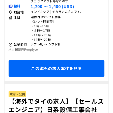
チェックアウト等などのサ…
1,200 〜 1,400 (USD)
給料
インドネシア | チカランの求人です。
勤務地
週休2日のシフト勤務
休日
〈シフト時間帯〉
・6時～15時
・８時～17時
・11時～20時
・13時～22時
シフト制 〜 シフト制
就業時間
求人掲載元Peoplyee
この海外の求人案件を見る
政府・公共
【海外でタイの求人】【セールス
エンジニア】日系設備工事会社