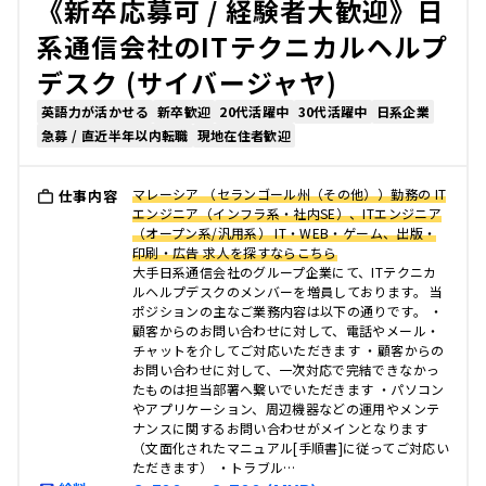
《新卒応募可 / 経験者大歓迎》日
系通信会社のITテクニカルヘルプ
デスク (サイバージャヤ)
英語力が活かせる
新卒歓迎
20代活躍中
30代活躍中
日系企業
急募 / 直近半年以内転職
現地在住者歓迎
マレーシア （セランゴール州（その他））勤務の IT
仕事内容
エンジニア（インフラ系・社内SE）、ITエンジニア
（オープン系/汎用系） IT・WEB・ゲーム、出版・
印刷・広告 求人を探すならこちら
大手日系通信会社のグループ企業にて、ITテクニカ
ルヘルプデスクのメンバーを増員しております。 当
ポジションの主なご業務内容は以下の通りです。 ・
顧客からのお問い合わせに対して、電話やメール・
チャットを介してご対応いただきます ・顧客からの
お問い合わせに対して、一次対応で完結できなかっ
たものは担当部署へ繋いでいただきます ・パソコン
やアプリケーション、周辺機器などの運用やメンテ
ナンスに関するお問い合わせがメインとなります
（文面化されたマニュアル[手順書]に従ってご対応い
ただきます） ・トラブル…