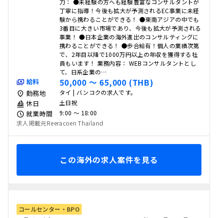
力： ●未経験の方へも経験豊富なコンサルタントが
丁寧に指導！今後も拡大が予測されるEC事業に未経
験から携わることができる！ ●東南アジアの中でも
3番目に大きい市場であり、今後も拡大が予測される
事業！ ●日本企業の海外進出のコンサルティングに
携わることができる！ ●歩合給有！個人の業績次第
で、2年目以降で1000万円以上の年収を獲得する社
員もいます！ 業務内容： WEBコンサルタントとし
て、日系企業の…
50,000 〜 65,000 (THB)
給料
タイ | バンコクの求人です。
勤務地
土日祝
休日
9:00 〜 18:00
就業時間
求人掲載元Reeracoen Thailand
この海外の求人案件を見る
コールセンター・BPO