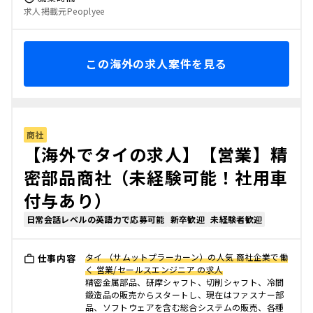
求人掲載元Peoplyee
この海外の求人案件を見る
商社
【海外でタイの求人】【営業】精
密部品商社（未経験可能！社用車
付与あり）
日常会話レベルの英語力で応募可能
新卒歓迎
未経験者歓迎
タイ （サムットプラーカーン）の人気 商社企業で働
仕事内容
く 営業/セールスエンジニア の求人
精密金属部品、研摩シャフト、切削シャフト、冷間
鍛造品の販売からスタートし、現在はファスナー部
品、ソフトウェアを含む総合システムの販売、各種