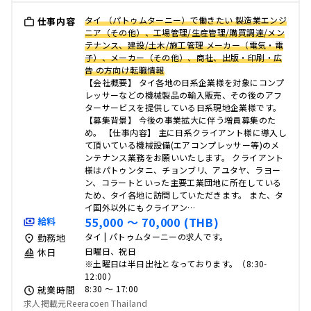
タイ （パトゥムターニー）で働きたい 製造業エンジ
仕事内容
ニア（その他）、工場管理/生産管理/購買調達/メン
テナンス、建設/土木/施工管理 メーカー（電気・電
子）、メーカー（その他）、商社、出版・印刷・広
告 の方向け転職情報
【会社概要】 タイ各地の日系企業様を対象にコンプ
レッサーなどの機械製品の輸入販売、その後のアフ
ターサービスを提供している日系現地企業様です。
【募集背景】 今後の事業拡大に伴う増員募集のた
め。 【仕事内容】 主に日系クライアント様に導入し
て頂いている機械設備(エアコンプレッサー等)のメ
ンテナンス業務をお願いいたします。 クライアント
様はパトゥンタニ、チョンブリ、アユタヤ、ラヨー
ン、コラートといった主要工業団地に所在している
ため、タイ各地に訪問していただきます。 また、タ
イ国外以外にもクライアン…
55,000 〜 70,000 (THB)
給料
タイ | パトゥムターニーの求人です。
勤務地
日曜日、祝日
休日
※土曜日は半日出社となっております。（8:30-
12:00）
8:30 〜 17:00
就業時間
求人掲載元Reeracoen Thailand