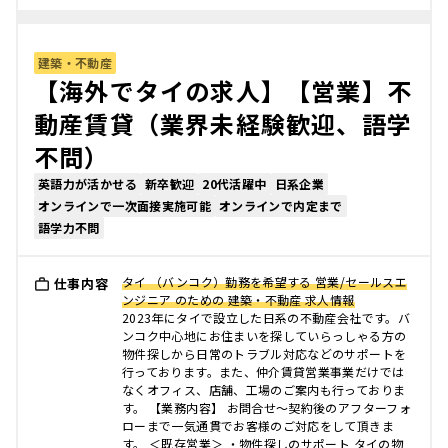
建築・不動産
【海外でタイの求人】【営業】不
動産賃貸（業界未経験歓迎、語学
不問）
英語力が活かせる
新卒歓迎
20代活躍中
日系企業
オンラインで一次面接実施可能
オンラインで内定まで
語学力不問
タイ （バンコク）勤務を希望する 営業/セールスエ
仕事内容
ンジニア のための 建築・不動産 求人情報
2023年にタイで設立した日系の不動産会社です。バ
ンコク中心地にお住まいを探していらっしゃる方の
物件探しから日常のトラブル対応などのサポートを
行っております。また、仲介賃貸営業事業だけでは
なくオフィス、店舗、工場のご案内も行っておりま
す。 【業務内容】 お問合せ～契約後のアフターフォ
ローまで一気通貫でお客様のご対応をして頂きま
す。 ＜既存営業＞ ・物件探しのサポート タイの物