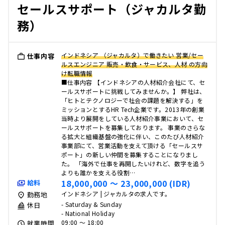
セールスサポート（ジャカルタ勤
務）
インドネシア （ジャカルタ）で働きたい 営業/セー
仕事内容
ルスエンジニア 販売・飲食・サービス、人材 の方向
け転職情報
■仕事内容 【インドネシアの人材紹介会社にて、セ
ールスサポートに挑戦してみませんか。】 弊社は、
「ヒトとテクノロジーで社会の課題を解決する」を
ミッションとするHR Tech企業です。2013年の創業
当時より展開をしている人材紹介事業において、セ
ールスサポートを募集しております。 事業のさらな
る拡大と組織基盤の強化に伴い、このたび人材紹介
事業部にて、営業活動を支えて頂ける「セールスサ
ポート」の新しい仲間を募集することになりまし
た。 「海外で仕事を再開したいけれど、数字を追う
よりも誰かを支える役割…
18,000,000 〜 23,000,000 (IDR)
給料
インドネシア | ジャカルタの求人です。
勤務地
- Saturday & Sunday
休日
- National Holiday
09:00 〜 18:00
就業時間