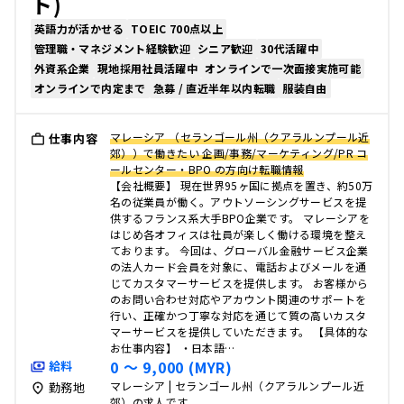
ト)
英語力が活かせる
TOEIC 700点以上
管理職・マネジメント経験歓迎
シニア歓迎
30代活躍中
外資系企業
現地採用社員活躍中
オンラインで一次面接実施可能
オンラインで内定まで
急募 / 直近半年以内転職
服装自由
マレーシア （セランゴール州（クアラルンプール近
仕事内容
郊））で働きたい 企画/事務/マーケティング/PR コ
ールセンター・BPO の方向け転職情報
【会社概要】 現在世界95ヶ国に拠点を置き、約50万
名の従業員が働く。アウトソーシングサービスを提
供するフランス系大手BPO企業です。 マレーシアを
はじめ各オフィスは社員が楽しく働ける環境を整え
ております。 今回は、グローバル金融サービス企業
の法人カード会員を対象に、電話およびメールを通
じてカスタマーサービスを提供します。 お客様から
のお問い合わせ対応やアカウント関連のサポートを
行い、正確かつ丁寧な対応を通じて質の高いカスタ
マーサービスを提供していただきます。 【具体的な
お仕事内容】 ・日本語…
0 〜 9,000 (MYR)
給料
マレーシア | セランゴール州（クアラルンプール近
勤務地
郊）の求人です。