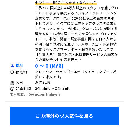
センター・BPO 求人を探すならこちら
世界70カ国以上に44万人以上のスタッフを擁しグロ
ーバルに事業を展開するビジネスアウトソーシング
企業です。グローバルに2000社以上の企業をサポー
トしており、その中には世界トップクラスの企業も
いらっしゃいます。 今回は、グローバルに展開する
緊急対応・危機管理サービスを提供するプロジェク
トにて、事故・災害・緊急事態に関する日本人から
の問い合わせ対応を通じて、人命・安全・事業継続
を支えるカスタマーサポート職を募集いたします！
【仕事内容】 緊急対応・危機管理サービスの顧客か
らの問い合わせ対応を担当…
0 〜 0 (MYR)
給料
マレーシア | セランゴール州（クアラルンプール近
勤務地
郊）の求人です。
週休2日制
休日
24h shift 〜 24h shift
就業時間
求人掲載元Reeracoen Malaysia
この海外の求人案件を見る