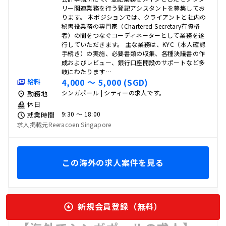
リー関連業務を行う登記アシスタントを募集してお
ります。 本ポジションでは、クライアントと社内の
秘書役業務の専門家（Chartered Secretary有資格
者）の間をつなぐコーディネーターとして業務を遂
行していただきます。 主な業務は、KYC（本人確認
手続き）の実施、必要書類の収集、各種決議書の作
成およびレビュー、銀行口座開設のサポートなど多
岐にわたります…
4,000 〜 5,000 (SGD)
給料
シンガポール | シティーの求人です。
勤務地
休日
9:30 〜 18:00
就業時間
求人掲載元Reeracoen Singapore
この海外の求人案件を見る
新規会員登録（無料）
販売・飲食・サービス
教育