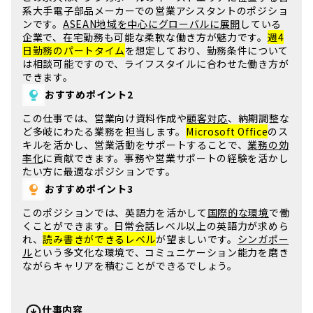
系大手電子部品メーカーでの
営業アシスタント
のポジショ
ンです。
ASEAN地域を中心にグローバルに展開
している
企業で、
在宅勤務
も可能な柔軟な働き方が魅力です。
週4
日勤務のパートタイム
を想定しており、勤務条件について
は相談可能ですので、ライフスタイルに合わせた働き方が
できます。
おすすめポイント2
この
仕事
では、
営業向け資料作成
や
顧客対応
、
納期調整
な
ど多岐にわたる業務を担当します。
Microsoft Office
のス
キルを活かし、
営業活動をサポート
することで、
業務の効
率化
に貢献できます。
事務や営業サポートの経験
を活かし
たい方に最適なポジションです。
おすすめポイント3
このポジションでは、
英語力
を活かして
国際的な環境
で働
くことができます。
日常会話レベル以上の英語力
が求めら
れ、
読み書きができるレベル
が望ましいです。
シンガポー
ル
という多文化な環境で、
コミュニケーション能力
を磨き
ながらキャリアを積むことができるでしょう。
仕事内容