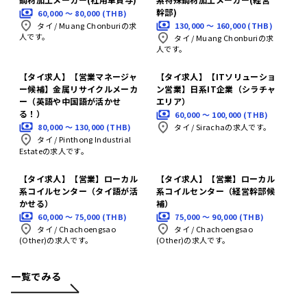
幹部)
60,000 〜 80,000 (THB)
130,000 〜 160,000 (THB)
タイ
/
Muang Chonburiの求
人です。
タイ
/
Muang Chonburiの求
人です。
【タイ求人】【営業マネージャ
【タイ求人】【ITソリューショ
ー候補】金属リサイクルメーカ
ン営業】日系IT企業（シラチャ
ー（英語や中国語が活かせ
エリア）
る！）
60,000 〜 100,000 (THB)
80,000 〜 130,000 (THB)
タイ
/
Sirachaの求人です。
タイ
/
Pinthong Industrial
Estateの求人です。
【タイ求人】【営業】ローカル
【タイ求人】【営業】ローカル
系コイルセンター（タイ語が活
系コイルセンター（経営幹部候
かせる）
補）
60,000 〜 75,000 (THB)
75,000 〜 90,000 (THB)
タイ
/
Chachoengsao
タイ
/
Chachoengsao
(Other)の求人です。
(Other)の求人です。
一覧でみる