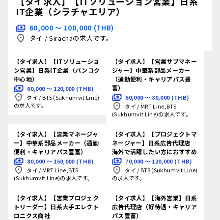
【タイ求人】【ITソリューション営業】日系
IT企業（シラチャエリア）
60,000 〜 100,000 (THB)
タイ
/
Sirachaの求人です。
【タイ求人】【ITソリューショ
【タイ求人】【営業サブマネー
ン営業】日系IT企業（バンコク
ジャー】中華系部品メーカー
中心地）
（通勤便利・キャリアパス豊
富）
60,000 〜 120,000 (THB)
60,000 〜 80,000 (THB)
タイ
/
BTS (Sukhumvit Line)
の求人です。
タイ
/
MRT Line,BTS
(Sukhumvit Line)の求人です。
【タイ求人】【営業マネージャ
【タイ求人】【プロジェクトマ
ー】中華系部品メーカー（通勤
ネージャー】日系広告代理店
便利・キャリアパス豊富）
海外で活躍したい方におすすめ
80,000 〜 150,000 (THB)
70,000 〜 120,000 (THB)
タイ
/
MRT Line,BTS
タイ
/
BTS (Sukhumvit Line)
(Sukhumvit Line)の求人です。
の求人です。
【タイ求人】【営業プロジェク
【タイ求人】【海外営業】日系
トリーダー】日系大手エレクト
広告代理店（好待遇・キャリア
ロニクス商社
パス豊富）