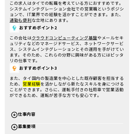
この求人は
タイ
での転職を考えている方におすすめです。
システムインテグレーション会社での営業職というポジシ
ョンで、IT業界での経験を活かすことができます。また、
通勤も便利
な立地にあります。
おすすめポイント2
この会社は
クラウドコンピューティング基盤
やメールセキ
ュリティなどのマネージドサービス、ネットワークサービ
ス、システムインテグレーションとその運用を手がけてい
ます。そのため、これらの分野に興味がある方にはピッタ
リの
仕事
です。
おすすめポイント3
また、
タイ国内の製造業
を中心とした既存顧客を担当する
ため、
営業経験
を活かしながら新たなスキルを身につける
ことができます。さらに、運転手付きの社用車で営業活動
ができるため、運転が苦手な方でも安心です。
仕事内容
募集要項