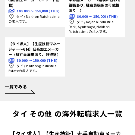
務)
役職あり, 駐在員採用の可能性
あり！）
100,000 〜 150,000 (THB)
80,000 〜 150,000 (THB)
タイ
/
Nakhon Ratchasima
の求人です。
タイ
/
Rojana Industrial
Park, Ayutthaya,Nakhon
Ratchasimaの求人です。
【タイ求人】【生産技術マネー
ジャー～GM】日系加工メーカ
ー（駐在員雇用あり、好待遇）
80,000 〜 150,000 (THB)
タイ
/
Pinthong Industrial
Estateの求人です。
一覧でみる
タイ その他 の海外転職求人一覧
【タイ求人】【生産技術】大手自動車メーカ