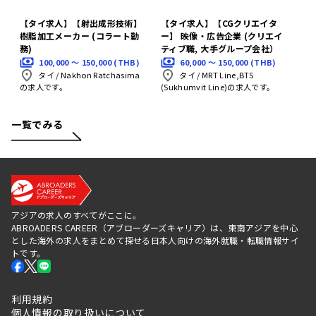
【タイ求人】【射出成形技術】
【タイ求人】【CGクリエイタ
樹脂加工メーカー (コラート勤
ー】 映像・広告企業 (クリエイ
務)
ティブ職, 大手グループ会社）
100,000 〜 150,000 (THB)
60,000 〜 150,000 (THB)
タイ
/
Nakhon Ratchasima
タイ
/
MRT Line,BTS
の求人です。
(Sukhumvit Line)の求人です。
一覧でみる
アジアの求人のすべてがここに。
ABROADERS CAREER（アブローダーズキャリア）は、東南アジアを中心
とした海外の求人をまとめて探せる日本人向けの海外就職・転職情報サイ
トです。
利用規約
個人情報の取り扱いについて