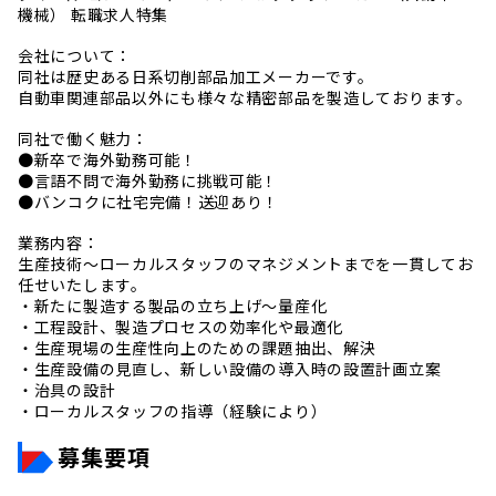
機械） 転職求人特集
会社について：
同社は歴史ある日系切削部品加工メーカーです。
自動車関連部品以外にも様々な精密部品を製造しております。
同社で働く魅力：
●新卒で海外勤務可能！
●言語不問で海外勤務に挑戦可能！
●バンコクに社宅完備！送迎あり！
業務内容：
生産技術〜ローカルスタッフのマネジメントまでを一貫してお
任せいたします。
・新たに製造する製品の立ち上げ〜量産化
・工程設計、製造プロセスの効率化や最適化
・生産現場の生産性向上のための課題抽出、解決
・生産設備の見直し、新しい設備の導入時の設置計画立案
・治具の設計
・ローカルスタッフの指導（経験により）
募集要項