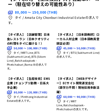
ー（駐在切り替えの可能性あり）
80,000 〜 150,000 (THB)
タイ
/
Amata City Chonburi Industrial Estateの求人で
す。
【タイ求人】【店舗管理】日本
【タイ求人】【日本語教師】ロ
食レストラン（日本クオリティ
ーカル人材企業（日本語教員登
の料理をタイに届ける！）
録証必須）
50,000 〜 100,000 (THB)
45,000 〜 50,000 (THB)
タイ
/
MRT Line,BTS
タイ
/
BTS (Sukhumvit Line)
(Sukhumvit Line),BTS (Silom
の求人です。
Line),Ratchadapisek -
Phetchaburi,Rama IIIの求人で
す。
【タイ求人】【生産技術】EMS
【タイ求人】【WEBデザイナ
企業 (チョンブリ勤務・日系大
ー】ECサイト開発運営会社
手企業)
（語学力不問！現地採用多数活
躍）
80,000 〜 120,000 (THB)
60,000 〜 90,000 (THB)
タイ
/
Pinthong Industrial
Estateの求人です。
タイ
/
MRT
Line,Ratchadapisek -
Phetchaburiの求人です。