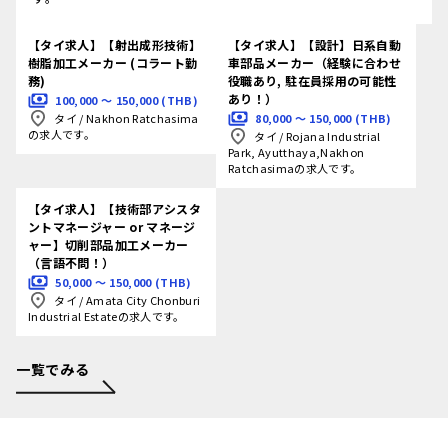
【タイ求人】【射出成形技術】
【タイ求人】【設計】日系自動
樹脂加工メーカー (コラート勤
車部品メーカー（経験に合わせ
務)
役職あり, 駐在員採用の可能性
あり！）
100,000 〜 150,000 (THB)
80,000 〜 150,000 (THB)
タイ
/
Nakhon Ratchasima
の求人です。
タイ
/
Rojana Industrial
Park, Ayutthaya,Nakhon
Ratchasimaの求人です。
【タイ求人】【技術部アシスタ
ントマネージャー or マネージ
ャー】切削部品加工メーカー
（言語不問！）
50,000 〜 150,000 (THB)
タイ
/
Amata City Chonburi
Industrial Estateの求人です。
一覧でみる