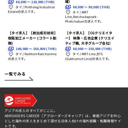
躍）
80,000 〜 120,000 (THB)
60,000 〜 90,000 (THB)
タイ
/
Pinthong Industrial
Estateの求人です。
タイ
/
MRT
Line,Ratchadapisek -
Phetchaburiの求人です。
【タイ求人】【射出成形技術】
【タイ求人】【CGクリエイタ
樹脂加工メーカー (コラート勤
ー】 映像・広告企業 (クリエイ
務)
ティブ職, 大手グループ会社）
100,000 〜 150,000 (THB)
60,000 〜 150,000 (THB)
タイ
/
Nakhon Ratchasima
タイ
/
MRT Line,BTS
の求人です。
(Sukhumvit Line)の求人です。
一覧でみる
アジアの求人のすべてがここに。
ABROADERS CAREER（アブローダーズキャリア）は、東南アジアを中心
とした海外の求人をまとめて探せる日本人向けの海外就職・転職情報サイ
トです。