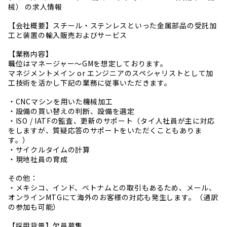
械） の求人情報
【会社概要】スチール・ステンレスといった金属部品の受託加
工と装置の輸入販売およびサービス
【業務内容】
職位はマネージャー～GMを想定しております。
マネジメントメイン or エンジニアのスペシャリストとして加
工技術を活かし下記の業務に従事いただきます。
・CNCマシンを用いた機械加工
・設備の買い替えの判断、設備を選定
・ISO / IATFの監査、更新のサポート（タイ人社員が主に対応
をしますが、質疑応答のサポートをいただくこともありま
す。）
・サイクルタイムの計算
・現地社員の育成
その他：
・メキシコ、インド、ベトナムとの取引もあるため、メール、
オンラインMTGにて海外のお客様の対応も発生します。（通訳
の参加も可能）
【採用背景】欠員募集