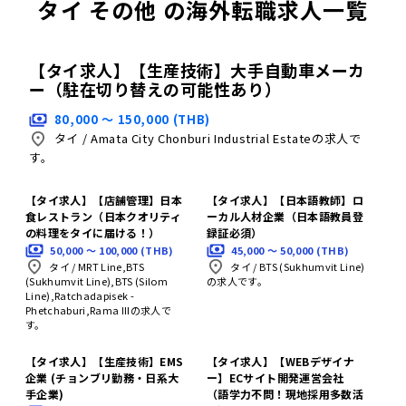
タイ その他 の海外転職求人一覧
【タイ求人】【生産技術】大手自動車メーカ
ー（駐在切り替えの可能性あり）
80,000 〜 150,000 (THB)
タイ
/
Amata City Chonburi Industrial Estateの求人で
す。
【タイ求人】【店舗管理】日本
【タイ求人】【日本語教師】ロ
食レストラン（日本クオリティ
ーカル人材企業（日本語教員登
の料理をタイに届ける！）
録証必須）
50,000 〜 100,000 (THB)
45,000 〜 50,000 (THB)
タイ
/
MRT Line,BTS
タイ
/
BTS (Sukhumvit Line)
(Sukhumvit Line),BTS (Silom
の求人です。
Line),Ratchadapisek -
Phetchaburi,Rama IIIの求人で
す。
【タイ求人】【生産技術】EMS
【タイ求人】【WEBデザイナ
企業 (チョンブリ勤務・日系大
ー】ECサイト開発運営会社
手企業)
（語学力不問！現地採用多数活