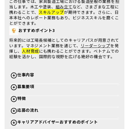
この仕事では、
家具製造工場
における製造全般の業務を担
当します。
木工
や
塗装
、
組み立て
など、さまざまな工程に
携わることで、
スキルアップ
が期待できます。さらに、
日
本本社
へのレポート業務もあり、
ビジネススキル
を磨くこ
とができます。
おすすめポイント3
将来的には
工場長候補
としてのキャリアパスが用意されて
います。
マネジメント業務
を通じて、
リーダーシップ
を発
揮し、
人材育成
にも携わることができます。
ベトナム
での
経験を活かし、
国際的な視野
を広げる絶好の機会です。
仕事内容
募集要項
特徴
応募の流れ
キャリアアドバイザーおすすめのポイント