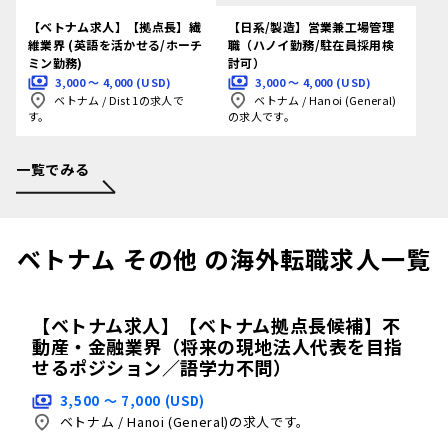
【ベトナム求人】【拠点長】繊
【日系/製造】営業兼工場管理
維業界 (英語を活かせる/ホーチ
職（ハノイ勤務/駐在員採用検
ミン勤務)
討可）
3,000 〜 4,000 (USD)
3,000 〜 4,000 (USD)
ベトナム
/
Dist 1の求人で
ベトナム
/
Hanoi (General)
す。
の求人です。
一覧でみる
ベトナム その他 の海外転職求人一覧
【ベトナム求人】【ベトナム拠点長候補】不
動産・金融業界（将来の現地法人代表を目指
せるポジション／語学力不問）
3,500 〜 7,000 (USD)
ベトナム
/
Hanoi (General)の求人です。