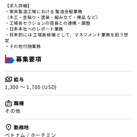
【求人詳細】
・家具製造工場における 製造全般業務
（木工・杢貼り・塗装・組み立て・検品 など）
・工場各セクションの班長との連携・調整
・日本本社へのレポート業務
・将来的には 工場長候補 として、マネジメント業務を担う想
定
・その他付随業務
募集要項
給与
1,300 〜 1,700 (USD)
職種
その他
勤務地
ベトナム
/
ホーチミン