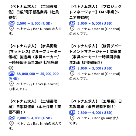
【ベトナム求人】【工場長補
【ベトナム求人】【プロジェク
佐】日系/電子部品業界（社員
トマネージャー】EMS事業(シ
寮有）
ニア層歓迎)
2,500 〜 5,000 (USD)
3,000 〜 5,000 (USD)
ベトナム
/
Bac Ninhの求人で
ベトナム
/
Hanoi (General)
す。
の求人です。
【ベトナム求人】【家具開発
【ベトナム求人】【購買デパー
(マットレス) グループリーダー
トメントマネージャー】製造業
候補】製造業（家具メーカー/
（家具メーカー/ 一時帰国手当
一時帰国手当年2回/ 社宅完備
年2回/ 社宅完備◎)
◎)
2,000 〜 3,000 (USD)
35,000,000 〜 55,000,000
ベトナム
/
Hanoi (General)
(VND)
の求人です。
ベトナム
/
Hanoi (General)
の求人です。
【ベトナム求人】【工場長候
【ベトナム求人】【工場長】日
補】日系製造業（本社採用！英
系製造業（業界経験不問！）
語不問！）
2,500 〜 4,000 (USD)
2,800 〜 4,000 (USD)
ベトナム
/
Dong Naiの求人
です。
ベトナム
/
Bac Ninhの求人で
す。