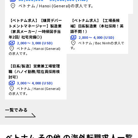
ベトナム
/
Hanoi (General)の求人です。
【ベトナム求人】【購買デパー
【ベトナム求人】【工場長候
トメントマネージャー】製造業
補】日系製造業（本社採用！英
（家具メーカー/ 一時帰国手当
語不問！）
年2回/ 社宅完備◎)
2,800 〜 4,000 (USD)
2,000 〜 3,000 (USD)
ベトナム
/
Bac Ninhの求人で
す。
ベトナム
/
Hanoi (General)
の求人です。
【日系/製造】営業兼工場管理
職（ハノイ勤務/駐在員採用検
討可）
3,000 〜 4,000 (USD)
ベトナム
/
Hanoi (General)
の求人です。
一覧でみる
ベトナム その他 の海外転職求人一覧