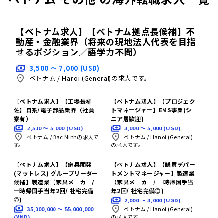
【ベトナム求人】【ベトナム拠点長候補】不
動産・金融業界（将来の現地法人代表を目指
せるポジション／語学力不問）
3,500 〜 7,000 (USD)
ベトナム
/
Hanoi (General)の求人です。
【ベトナム求人】【工場長補
【ベトナム求人】【プロジェク
佐】日系/電子部品業界（社員
トマネージャー】EMS事業(シ
寮有）
ニア層歓迎)
2,500 〜 5,000 (USD)
3,000 〜 5,000 (USD)
ベトナム
/
Bac Ninhの求人で
ベトナム
/
Hanoi (General)
す。
の求人です。
【ベトナム求人】【家具開発
【ベトナム求人】【購買デパー
(マットレス) グループリーダー
トメントマネージャー】製造業
候補】製造業（家具メーカー/
（家具メーカー/ 一時帰国手当
一時帰国手当年2回/ 社宅完備
年2回/ 社宅完備◎)
◎)
2,000 〜 3,000 (USD)
35,000,000 〜 55,000,000
ベトナム
/
Hanoi (General)
(VND)
の求人です。