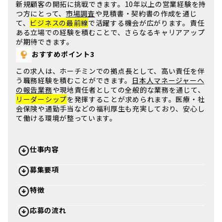
新規顧客の開拓に挑戦できます。
10年以上の営業経験
を持
つ方にとって、
市場調査
や見積書・契約書の作成を通じ
て、
ビジネスの最前線
で活躍する機会が広がります。責任
ある立場での経験を積むことで、さらなるキャリアアップ
が期待できます。
おすすめポイント3
この求人は、
ホーチミン
での拠点長として、
高い責任
を伴
う職務経験を積むことができます。
日本人マネージャーへ
の報告業務
や現地責任者としての全般的な業務を通じて、
リーダーシップ
を発揮することが求められます。医療・社
会保険や通勤手当などの福利厚生も充実しており、安心し
て働ける環境が整っています。
仕事内容
募集要項
特徴
応募の流れ