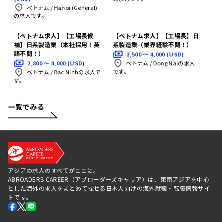
ベトナム
/
Hanoi (General)
の求人です。
【ベトナム求人】【工場長候
【ベトナム求人】【工場長】日
補】日系製造業（本社採用！英
系製造業（業界経験不問！）
語不問！）
2,500 〜 4,000 (USD)
2,800 〜 4,000 (USD)
ベトナム
/
Dong Naiの求人
です。
ベトナム
/
Bac Ninhの求人で
す。
一覧でみる
アジアの求人のすべてがここに。
ABROADERS CAREER（アブローダーズキャリア）は、東南アジアを中心
とした海外の求人をまとめて探せる日本人向けの海外就職・転職情報サイ
トです。