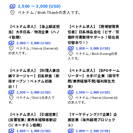
2,500 〜 3,000 (USD)
ベトナム
/
Binh Thanhの求人です。
【ベトナム求人】【海上輸送担
【ベトナム求人】【現場管理責
当】大手日系／物流企業（ハノ
任者】日系検品会社（ビザ／労
イ勤務）
働許可書取得サポート！駐在員
切替あり！）
2,000 〜 3,000 (USD)
1,800 〜 3,000 (USD)
ベトナム
/
Hanoi (General)
の求人です。
ベトナム
/
Binh Duongの求
人です。
【ベトナム求人】【料理人兼店
【ベトナム求人】【BPOチーム
舗マネージャー】日系飲食（新
リーダー】大手IT企業（語学不
規オープン！ベトナム初進
問/業界経験不問/福利厚生充
出！）
実）
2,500 〜 3,000 (USD)
1,500 〜 1,900 (USD)
ベトナム
/
Dist 1の求人で
ベトナム
/
Hanoi (General)
す。
の求人です。
【ベトナム求人】【引越営業】
【マーケティング/IT企業】企
(反響営業/ 業界未経験者歓迎
画営業（海外越境プロジェク
◎/ ホーチミン勤務)
ト）
1,600 〜 1,900 (USD)
1,800 〜 2,300 (USD)