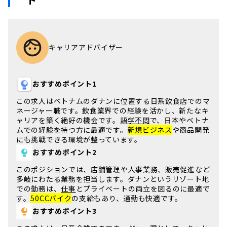
キャリアアドバイザー
おすすめポイント1
この求人は
ベトナム
の
ダナン
に位置する日系飲食店でのマ
ネージャー職です。
飲食業界
での経験を活かし、新たなキ
ャリアを築く絶好の機会です。
語学不問
で、
日本
や
ベトナ
ム
での経験を持つ方に最適です。
新規ビジネス
や商品開発
にも挑戦できる環境が整っています。
おすすめポイント2
このポジションでは、
店舗管理
や人事業務、販売促進など
多岐にわたる業務を担当します。
ダナン
というリゾート地
での勤務は、
仕事
とプライベートの両立を図るのに最適で
す。
50CCバイク
の支給もあり、通勤も快適です。
おすすめポイント3