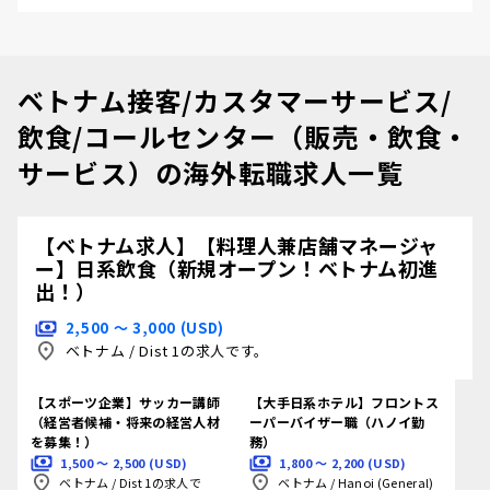
ベトナム接客/カスタマーサービス/
飲食/コールセンター（販売・飲食・
サービス）の海外転職求人一覧
【ベトナム求人】【料理人兼店舗マネージャ
ー】日系飲食（新規オープン！ベトナム初進
出！）
2,500 〜 3,000 (USD)
ベトナム
/
Dist 1の求人です。
【スポーツ企業】サッカー講師
【大手日系ホテル】フロントス
（経営者候補・将来の経営人材
ーパーバイザー職（ハノイ勤
を募集！）
務）
1,500 〜 2,500 (USD)
1,800 〜 2,200 (USD)
ベトナム
/
Dist 1の求人で
ベトナム
/
Hanoi (General)