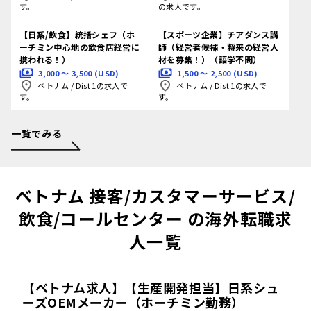
す。
の求人です。
【日系/飲食】統括シェフ（ホ
【スポーツ企業】チアダンス講
ーチミン中心地の飲食店経営に
師（経営者候補・将来の経営人
携われる！）
材を募集！）（語学不問）
3,000 〜 3,500 (USD)
1,500 〜 2,500 (USD)
ベトナム
/
Dist 1の求人で
ベトナム
/
Dist 1の求人で
す。
す。
一覧でみる
ベトナム 接客/カスタマーサービス/
飲食/コールセンター の海外転職求
人一覧
【ベトナム求人】【生産開発担当】日系シュ
ーズOEMメーカー（ホーチミン勤務）