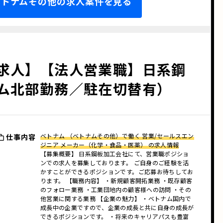
 ベトナムその他の求人案件を見る
求人】【法人営業職】日系鋼
ム北部勤務／駐在切替有）
ベトナム （ベトナムその他）で働く 営業/セールスエン
仕事内容
ジニア メーカー（化学・食品・医薬） の求人情報
【募集概要】 日系鋼板加工会社にて、営業職ポジショ
ンでの求人を募集しております。 ご自身のご経験を活
かすことができるポジションです。ご応募お待ちしてお
ります。 【職務内容】 ・新規顧客開拓業務 ・既存顧客
のフォロー業務 ・工業団地内の顧客様への訪問 ・その
他営業に関する業務 【企業の魅力】 ・ベトナム国内で
成長中の企業ですので、企業の成長と共に自身の成長が
できるポジションです。 ・将来のキャリアパスも豊富