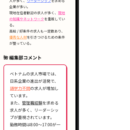
人が多く、
リーダーシップ
を求める
企業が多い。
現地在住者歓迎
の求人が多く、
現地
の知識やネットワーク
を重視してい
る。
高給 / 好条件
の求人も一定数あり、
優秀な人材
を引きつけるための条件
が整っている。
🌺 編集部コメント
ベトナムの求人市場では、
日系企業
の進出が活発で、
語学力不問
の求人が増加し
ています。
また、
管理職経験
を求める
求人が多く、
リーダーシッ
プ
が重視されています。
勤務時間は
8:00〜17:00
が一