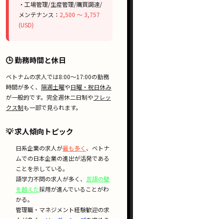
・工場管理/生産管理/購買調達/
メンテナンス：
2,500 〜 3,757
(USD)
🕒 勤務時間と休日
ベトナムの求人では
8:00〜17:00
の勤務
時間が多く、
隔週土曜
や
日曜・祝日休み
が一般的です。
完全週休二日制
や
フレッ
クス制
も一部で見られます。
💡 求人傾向トピック
日系企業
の求人が
最も多く
、ベトナ
ムでの
日本企業の進出
が活発である
ことを示している。
語学力不問
の求人が多く、
言語の壁
を越えた
採用が進んでいることがわ
かる。
管理職・マネジメント経験歓迎
の求