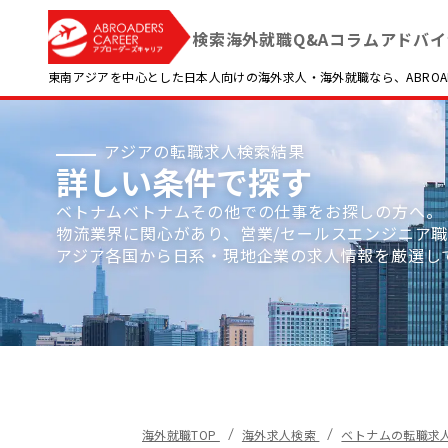
検索
海外就職Q&A
コラム
アドバイ
東南アジアを中心とした日本人向けの海外求人・海外就職なら、ABROADE
アジアの転職求人検索結果
詳しい条件で探す
ベトナムベトナムその他での仕事をお探しの方へ。
物流業界に関心があり、営業/セールスエンジニア
アジア各国から日系・現地企業の求人情報を厳選し
海外就職TOP
海外求人検索
ベトナムの転職求