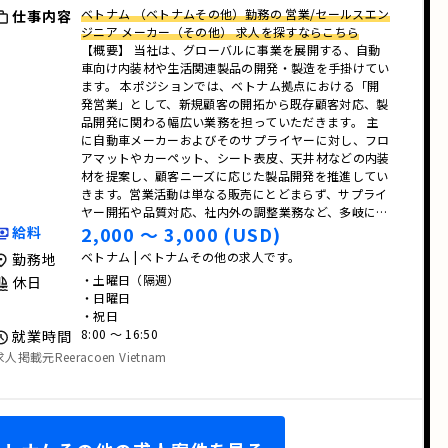
ベトナム （ベトナムその他）勤務の 営業/セールスエン
仕事内容
ジニア メーカー（その他） 求人を探すならこちら
【概要】 当社は、グローバルに事業を展開する、自動
車向け内装材や生活関連製品の開発・製造を手掛けてい
ます。 本ポジションでは、ベトナム拠点における「開
発営業」として、新規顧客の開拓から既存顧客対応、製
品開発に関わる幅広い業務を担っていただきます。 主
に自動車メーカーおよびそのサプライヤーに対し、フロ
アマットやカーペット、シート表皮、天井材などの内装
材を提案し、顧客ニーズに応じた製品開発を推進してい
きます。営業活動は単なる販売にとどまらず、サプライ
ヤー開拓や品質対応、社内外の調整業務など、多岐に…
2,000 〜 3,000 (USD)
給料
ベトナム | ベトナムその他の求人です。
勤務地
・土曜日（隔週）
休日
・日曜日
・祝日
8:00 〜 16:50
就業時間
求人掲載元Reeracoen Vietnam