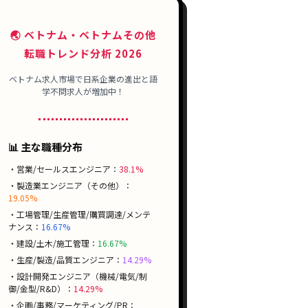
🌏 ベトナム・ベトナムその他
転職トレンド分析 2026
ベトナム求人市場で日系企業の進出と語
学不問求人が増加中！
📊 主な職種分布
・営業/セールスエンジニア：
38.1%
・製造業エンジニア（その他）：
19.05%
・工場管理/生産管理/購買調達/メンテ
ナンス：
16.67%
・建設/土木/施工管理：
16.67%
・生産/製造/品質エンジニア：
14.29%
・設計開発エンジニア（機械/電気/制
御/金型/R&D）：
14.29%
・企画/事務/マーケティング/PR：