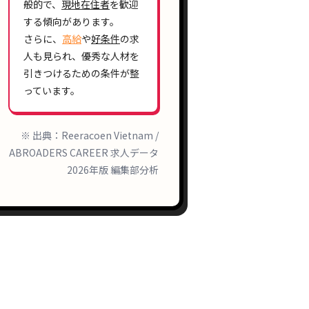
般的で、
現地在住者
を歓迎
する傾向があります。
さらに、
高給
や
好条件
の求
人も見られ、優秀な人材を
引きつけるための条件が整
っています。
※ 出典：Reeracoen Vietnam /
ABROADERS CAREER 求人データ
2026年版 編集部分析