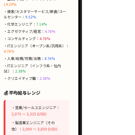
14.29%
・接客/カスタマーサービス/飲食/コー
ルセンター：
9.52%
・化学エンジニア：
7.14%
・エグゼクティブ/経営：
4.76%
・コンサルティング：
4.76%
・ITエンジニア（オープン系/汎用系）：
4.76%
・人事/総務/労務/法務：
4.76%
・ITエンジニア（インフラ系・社内
SE）：
2.38%
・クリエイティブ職：
2.38%
💰 平均給与レンジ
・営業/セールスエンジニア：
2,075 〜 3,325 (USD)
・製造業エンジニア（その
他）：
2,000 〜 3,850 (USD)