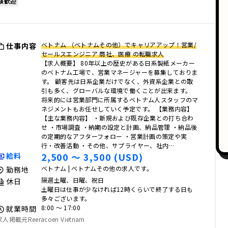
験歓迎
ベトナム （ベトナムその他）でキャリアアップ！営業/
仕事内容
セールスエンジニア 商社、医療 の転職求人
【求人概要】 80年以上の歴史がある日系製紙メーカー
のベトナム工場で、営業マネージャーを募集しておりま
す。 顧客先は日系企業だけでなく、外資系企業との取
引も多く、グローバルな環境で働くことが出来ます。
将来的には営業部門に所属するベトナム人スタッフのマ
ネジメントもお任せしていく予定です。 【業務内容】
【主な業務内容】 ・新規および既存企業との打ち合わ
せ ・市場調査 ・納期の設定と計画、納品管理 ・納品後
の定期的なアフターフォロー ・営業計画の策定や実
行・改善活動 ・その他、サプライヤー、社内…
2,500 〜 3,500 (USD)
給料
ベトナム | ベトナムその他の求人です。
勤務地
隔週土曜、日曜、祝日
休日
土曜日は仕事が少なければ12時くらいで終了する日も
多々ございます。
8:00 〜 17:00
就業時間
求人掲載元Reeracoen Vietnam