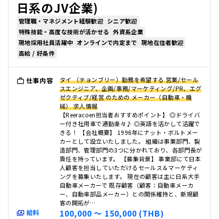
日系のJV企業)
管理職・マネジメント経験歓迎
シニア歓迎
特殊技能・高度な技術が活かせる
外資系企業
現地採用社員活躍中
オンラインで内定まで
現地在住者歓迎
高給 / 好条件
タイ （チョンブリー）勤務を希望する 営業/セール
仕事内容
スエンジニア、企画/事務/マーケティング/PR、エグ
ゼクティブ/経営 のための メーカー（自動車・機
械） 求人情報
【Reeracoen担当者おすすめポイント】 ◎ドライバ
ー付き社用車で通勤楽々♪ ◎英語を活かして活躍で
きる！ 【会社概要】 1996年にナット・ボルトメー
カーとして設立いたしました。 組織は事業部門、製
造部門、管理部門の3つに分かれており、各部門長が
責任を持っています。 【募集背景】 事業部にて日本
人顧客を担当していただけるセールス＆マーケティ
ングを募集いたします。 現在の顧客は主に日系大手
自動車メーカーで 既存顧客（顧客：自動車メーカ
ー、自動車部品メーカー）との関係維持と、新規顧
客の開拓が…
100,000 〜 150,000 (THB)
給料