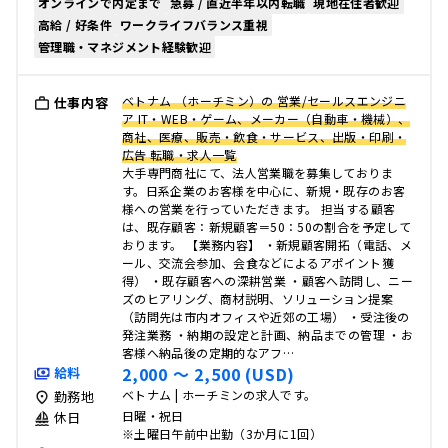
オンラインで内定まで
急募 / 直近半年以内転職
現地在住者歓迎
高給 / 好条件
ワークライフバランス重視
管理職・マネジメント経験歓迎
ベトナム （ホーチミン）の 営業/セールスエンジニ
仕事内容
ア IT・WEB・ゲーム、メーカー（自動車・機械）、
商社、医療、販売・飲食・サービス、出版・印刷・
広告 転職・求人一覧
大手専門商社にて、法人営業職を募集しておりま
す。日系企業のお客様を中心に、新規・既存のお客
様への営業を行っていただきます。 担当する顧客
は、既存顧客：新規顧客＝50：50の割合を予定して
おります。 【業務内容】 ・新規顧客開拓（電話、メ
ール、交流会参加、会食などによるアポイント獲
得） ・既存顧客への深耕営業 ・顧客へ訪問し、ニー
ズのヒアリング、商材説明、ソリューション提案
（訪問先は市内オフィスや近郊の工場） ・受注後の
発注業務 ・納期の設定と計画、納品までの管理 ・お
客様へ納品後の定期的なアフ…
2,000 〜 2,500 (USD)
給料
ベトナム | ホーチミンの求人です。
勤務地
日曜・祝日
休日
※土曜日午前中出勤（3か月に1回）