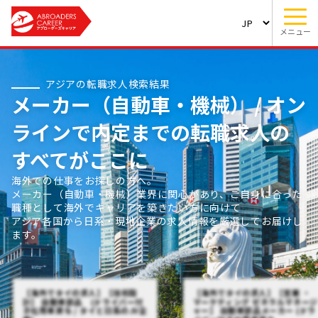
メニュー
アジアの転職求人検索結果
メーカー（自動車・機械） / オン
ラインで内定までの転職求人の
すべてがここに
海外での仕事をお探しの方へ。
メーカー（自動車・機械）業界に関心があり、ご自身に合った
職種として海外でキャリアを築きたい方に向けて
アジア各国から日系・現地企業の求人情報を厳選してお届けし
ます。
【海外でタイの求人】【技術設
【海外でタイの求人】【営業 ・
計】 自動車部品 (ドライバー付
マーケティング ゼネラルマネージ
き社用車貸与 / タイと日系のJV企
ャー】 自動車部品メーカー (ドラ