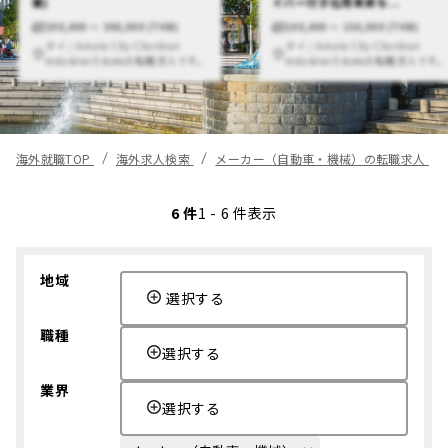
業)
イバー付き社用車貸与...
200,000 〜 300,000 (THB)
100,000 〜 150,000 (THB)
タイ / Amata City Chonburi
タイ / Amata City Chonburi
Industrial Estateの転職求人です。
Industrial Estateの転職求人です。
海外就職TOP
海外求人検索
メーカー（自動車・機械）の転職求人
6 件
1 - 6 件表示
地域
選択する
職種
選択する
業界
選択する