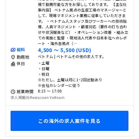
場で勤務可能な方をお探ししております。 【主な仕
事内容】 ベトナム拠点の生産工場のマネージャーと
して、現場マネジメント業務に従事していただきま
す。 ・ベトナム人スタッフ及びワーカーへの技術指
導、人員マネジメント ・顧客対応（要件の打ち合わ
せや状況報告など） ・オペレーション改善 ・組み立
ての実施と監督 ・現地法人代表や日本本社へのレポ
ート ・海外各拠点（…
4,500 〜 5,500 (USD)
給料
ベトナム | ベトナムその他の求人です。
勤務地
・土曜
休日
・日曜
・祝日
※ただし、土曜は月に1~2回出勤あり
※会社カレンダーに従う
8:15 〜 17:00
就業時間
求人掲載元Reeracoen Vietnam
この海外の求人案件を見る