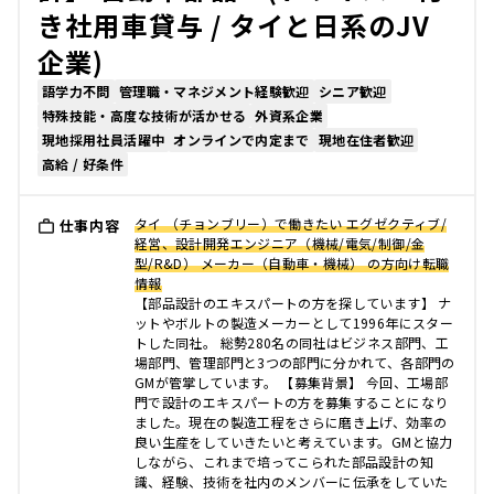
き社用車貸与 / タイと日系のJV
企業)
語学力不問
管理職・マネジメント経験歓迎
シニア歓迎
特殊技能・高度な技術が活かせる
外資系企業
現地採用社員活躍中
オンラインで内定まで
現地在住者歓迎
高給 / 好条件
タイ （チョンブリー）で働きたい エグゼクティブ/
仕事内容
経営、設計開発エンジニア（機械/電気/制御/金
型/R&D） メーカー（自動車・機械） の方向け転職
情報
【部品設計のエキスパートの方を探しています】 ナ
ットやボルトの製造メーカーとして1996年にスター
トした同社。 総勢280名の同社はビジネス部門、工
場部門、管理部門と3つの部門に分かれて、各部門の
GMが管掌しています。 【募集背景】 今回、工場部
門で設計のエキスパートの方を募集することになり
ました。現在の製造工程をさらに磨き上げ、効率の
良い生産をしていきたいと考えています。GMと協力
しながら、これまで培ってこられた部品設計の知
識、経験、技術を社内のメンバーに伝承をしていた