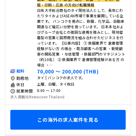
版・印刷・広告 の方向け転職情報
日系大手総合商社のタイ現地法人として、長年にわ
たりタイおよびASEAN市場で事業を展開している企
業です。 バンコクを拠点に、鉄鋼、化学品、自動車
関連など幅広い分野を扱っています。 日本本社およ
びグループ会社との強固な連携を強みとし、現地密
着型の営業と国際商流を組み合わせたビジネスを行
っています。 【仕事内容】 ① 鉄鋼業界で 倉庫管理
経験がない方 の場合 ・既存顧客への営業 ・新規顧
客の開拓営業 ・与信管理 ・鉄鋼部門のマネジメント
（約10名） ② 鉄鋼業界で 倉庫管理経験がある方 の
場合 ・…
70,000 〜 200,000 (THB)
給料
タイ | バンコクの求人です。
勤務地
土曜、日曜、タイ祝日
休日
8:00 〜 17:00
就業時間
求人掲載元Reeracoen Thailand
この海外の求人案件を見る