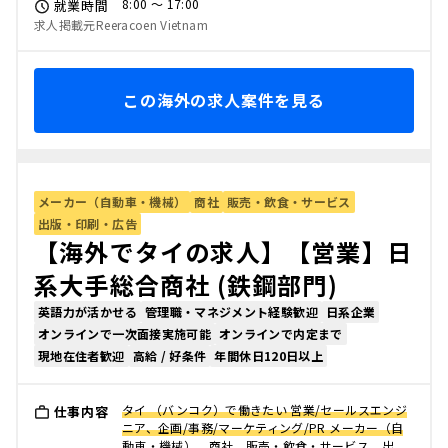
8:00 〜 17:00
就業時間
求人掲載元Reeracoen Vietnam
この海外の求人案件を見る
メーカー（自動車・機械）
商社
販売・飲食・サービス
出版・印刷・広告
【海外でタイの求人】【営業】日
系大手総合商社 (鉄鋼部門)
英語力が活かせる
管理職・マネジメント経験歓迎
日系企業
オンラインで一次面接実施可能
オンラインで内定まで
現地在住者歓迎
高給 / 好条件
年間休日120日以上
タイ （バンコク）で働きたい 営業/セールスエンジ
仕事内容
ニア、企画/事務/マーケティング/PR メーカー（自
動車・機械）、商社、販売・飲食・サービス、出