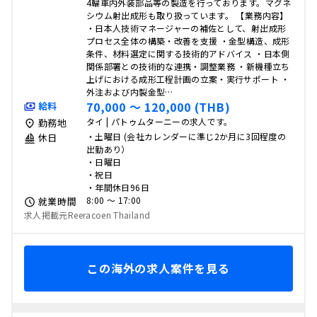
4輪車内外装部品等の製造を行っております。マグネ
シウム射出成形も取り扱っています。 【業務内容】
・日本人技術マネージャーの補佐として、射出成形
プロセス全体の構築・改善を支援 ・金型構造、成形
条件、材料選定に関する技術的アドバイス ・日本側
関係部署との技術的な連携・調整業務 ・新機種立ち
上げにおける成形工程計画の立案・実行サポート ・
外注および内製金型…
70,000 〜 120,000 (THB)
給料
タイ | パトゥムターニーの求人です。
勤務地
・土曜日 (会社カレンダーに準じ2か月に3回程度の
休日
出勤あり）
・日曜日
・祝日
・年間休日96日
8:00 〜 17:00
就業時間
求人掲載元Reeracoen Thailand
この海外の求人案件を見る