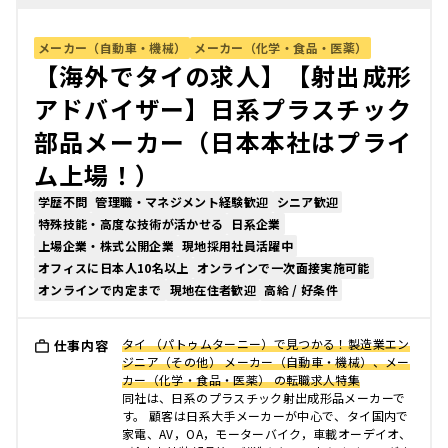
メーカー（自動車・機械）
メーカー（化学・食品・医薬）
【海外でタイの求人】【射出成形
アドバイザー】日系プラスチック
部品メーカー（日本本社はプライ
ム上場！）
学歴不問
管理職・マネジメント経験歓迎
シニア歓迎
特殊技能・高度な技術が活かせる
日系企業
上場企業・株式公開企業
現地採用社員活躍中
オフィスに日本人10名以上
オンラインで一次面接実施可能
オンラインで内定まで
現地在住者歓迎
高給 / 好条件
タイ （パトゥムターニー）で見つかる！製造業エン
仕事内容
ジニア（その他） メーカー（自動車・機械）、メー
カー（化学・食品・医薬） の転職求人特集
同社は、日系のプラスチック射出成形品メーカーで
す。 顧客は日系大手メーカーが中心で、タイ国内で
家電、AV，OA，モーターバイク，車載オーデイオ、