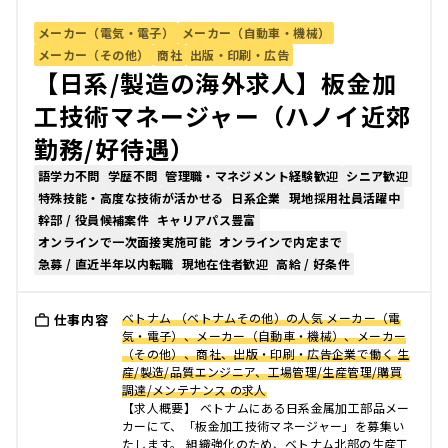
メーカー（電気・電子）
メーカー（自動車・機械）
メーカー（その他）
商社
出版・印刷・広告
【日系/製造の海外求人】板金加
工技術マネージャー（ハノイ近郊
勤務/好待遇）
語学力不問
学歴不問
管理職・マネジメント経験歓迎
シニア歓迎
特殊技能・高度な技術が活かせる
日系企業
現地採用社員活躍中
幹部 / 役員候補案件
キャリアパス豊富
オンラインで一次面接実施可能
オンラインで内定まで
急募 / 直近半年以内転職
現地在住者歓迎
高給 / 好条件
ベトナム （ベトナムその他）の人気 メーカー（電
仕事内容
気・電子）、メーカー（自動車・機械）、メーカー
（その他）、商社、出版・印刷・広告企業で働く 生
産/製造/品質エンジニア、工場管理/生産管理/購買
調達/メンテナンス の求人
【求人概要】 ベトナムにある日系金属加工部品メー
カーにて、「板金加工技術マネージャー」を募集い
たします。 組織強化のため、ベトナム北部の生産工