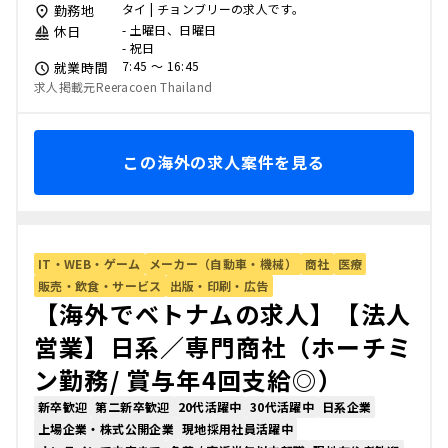
タイ | チョンブリーの求人です。
勤務地
- 土曜日、日曜日
休日
- 祝日
7:45 〜 16:45
就業時間
求人掲載元Reeracoen Thailand
この海外の求人案件を見る
IT・WEB・ゲーム
メーカー（自動車・機械）
商社
医療
販売・飲食・サービス
出版・印刷・広告
【海外でベトナムの求人】【法人
営業】日系／専門商社（ホーチミ
ン勤務/ 賞与年4回支給◎）
新卒歓迎
第二新卒歓迎
20代活躍中
30代活躍中
日系企業
上場企業・株式公開企業
現地採用社員活躍中