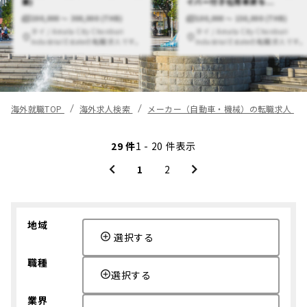
業)
イバー付き社用車貸与...
200,000 〜 300,000 (THB)
100,000 〜 150,000 (THB)
タイ / Amata City Chonburi
タイ / Amata City Chonburi
Industrial Estateの転職求人です。
Industrial Estateの転職求人です。
海外就職TOP
海外求人検索
メーカー（自動車・機械）の転職求人
29 件
1 - 20 件表示
1
2
地域
選択する
職種
選択する
業界