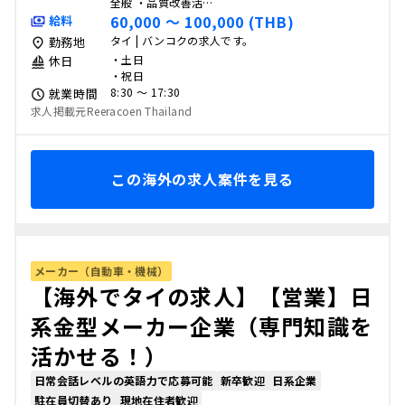
全般 ・品質改善活…
60,000 〜 100,000 (THB)
給料
タイ | バンコクの求人です。
勤務地
・土日
休日
・祝日
8:30 〜 17:30
就業時間
求人掲載元Reeracoen Thailand
この海外の求人案件を見る
メーカー（自動車・機械）
【海外でタイの求人】【営業】日
系金型メーカー企業（専門知識を
活かせる！）
日常会話レベルの英語力で応募可能
新卒歓迎
日系企業
駐在員切替あり
現地在住者歓迎