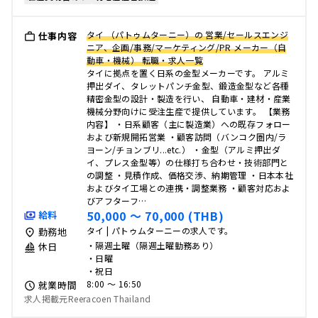
タイ （パトゥムターニー）の 営業/セールスエンジ
仕事内容
ニア、企画/事務/マーケティング/PR メーカー（自
動車・機械） 転職・求人一覧
タイに拠点を置く日系の金型メーカーです。 アルミ
押出ダイ、タレットパンチ金型、鍛造金型など各種
精密金型の設計・製造を行い、 自動車・建材・産業
機械分野向けに受注生産で提供しています。 【業務
内容】 ・日系顧客（主に製造業）への既存フォロー
および新規開拓営業 ・顧客訪問（バンコク圏内/ラ
ヨーン/チョンブリ...etc.） ・金型（アルミ押出ダ
イ、プレス金型等）の仕様打ち合わせ・技術部門と
の調整 ・見積作成、価格交渉、納期管理 ・日本本社
およびタイ工場との連携・調整業務 ・顧客対応およ
びアフターフ…
50,000 〜 70,000 (THB)
給料
タイ | パトゥムターニーの求人です。
勤務地
・隔週土曜（隔週土曜勤務あり）
休日
・日曜
・祝日
8:00 〜 16:50
就業時間
求人掲載元Reeracoen Thailand