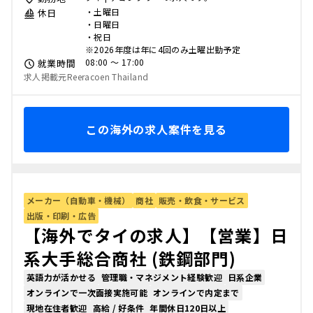
・土曜日
休日
・日曜日
・祝日
※2026年度は年に4回のみ土曜出勤予定
08:00 〜 17:00
就業時間
求人掲載元Reeracoen Thailand
この海外の求人案件を見る
メーカー（自動車・機械）
商社
販売・飲食・サービス
出版・印刷・広告
【海外でタイの求人】【営業】日
系大手総合商社 (鉄鋼部門)
英語力が活かせる
管理職・マネジメント経験歓迎
日系企業
オンラインで一次面接実施可能
オンラインで内定まで
現地在住者歓迎
高給 / 好条件
年間休日120日以上