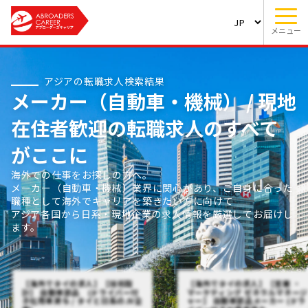
メニュー
アジアの転職求人検索結果
メーカー（自動車・機械） / 現地
在住者歓迎の転職求人のすべて
がここに
海外での仕事をお探しの方へ。
メーカー（自動車・機械）業界に関心があり、ご自身に合った
職種として海外でキャリアを築きたい方に向けて
アジア各国から日系・現地企業の求人情報を厳選してお届けし
ます。
【海外でタイの求人】【技術設
【海外でタイの求人】【営業 ・
計】 自動車部品 (ドライバー付
マーケティング ゼネラルマネージ
き社用車貸与 / タイと日系のJV企
ャー】 自動車部品メーカー (ドラ