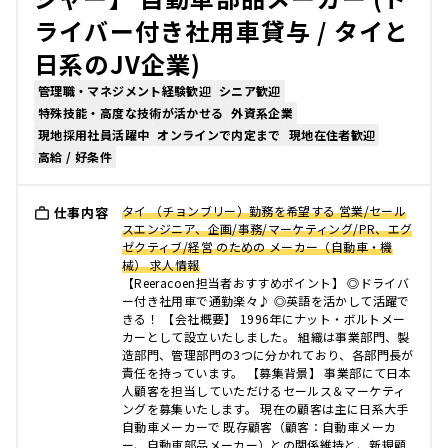
ライバー付き社用車貸与 / タイと
日系のJV企業)
管理職・マネジメント経験歓迎
シニア歓迎
特殊技能・高度な技術が活かせる
外資系企業
現地採用社員活躍中
オンラインで内定まで
現地在住者歓迎
高給 / 好条件
タイ （チョンブリー）勤務を希望する 営業/セール
仕事内容
スエンジニア、企画/事務/マーケティング/PR、エグ
ゼクティブ/経営 のための メーカー（自動車・機
械） 求人情報
【Reeracoen担当者おすすめポイント】 ◎ドライバ
ー付き社用車で通勤楽々♪ ◎英語を活かして活躍で
きる！ 【会社概要】 1996年にナット・ボルトメー
カーとして設立いたしました。 組織は事業部門、製
造部門、管理部門の3つに分かれており、各部門長が
責任を持っています。 【募集背景】 事業部にて日本
人顧客を担当していただけるセールス＆マーケティ
ングを募集いたします。 現在の顧客は主に日系大手
自動車メーカーで 既存顧客（顧客：自動車メーカ
ー、自動車部品メーカー）との関係維持と、新規顧