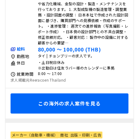
や省力化機械、金型の設計・製造・メンテナンスを
行っております。 1. 大型成型機の製造管理・調整業
務 ・設計図面の調整： 日本本社で作成された設計図
面に基づき、購買部門への見積依頼・作成のサポー
ト。 ・進捗管理： 週次での進捗報告（写真撮影・レ
ポート作成） ・日本側の設計部門との不具合調整・
修正依頼対応。 ・顧客対応： 製作中の設備に対する
顧客からの要望…
80,000 〜 100,000 (THB)
給料
タイ | チョンブリーの求人です。
勤務地
・土日祝日休み
休日
※出勤日は住友ラバー様のカレンダーに準拠
8:00 〜 17:00
就業時間
求人掲載元Reeracoen Thailand
この海外の求人案件を見る
メーカー（自動車・機械）
商社
出版・印刷・広告