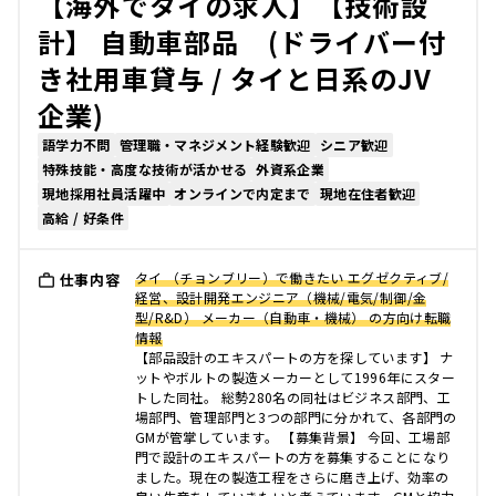
【海外でタイの求人】【技術設
計】 自動車部品 (ドライバー付
き社用車貸与 / タイと日系のJV
企業)
語学力不問
管理職・マネジメント経験歓迎
シニア歓迎
特殊技能・高度な技術が活かせる
外資系企業
現地採用社員活躍中
オンラインで内定まで
現地在住者歓迎
高給 / 好条件
タイ （チョンブリー）で働きたい エグゼクティブ/
仕事内容
経営、設計開発エンジニア（機械/電気/制御/金
型/R&D） メーカー（自動車・機械） の方向け転職
情報
【部品設計のエキスパートの方を探しています】 ナ
ットやボルトの製造メーカーとして1996年にスター
トした同社。 総勢280名の同社はビジネス部門、工
場部門、管理部門と3つの部門に分かれて、各部門の
GMが管掌しています。 【募集背景】 今回、工場部
門で設計のエキスパートの方を募集することになり
ました。現在の製造工程をさらに磨き上げ、効率の