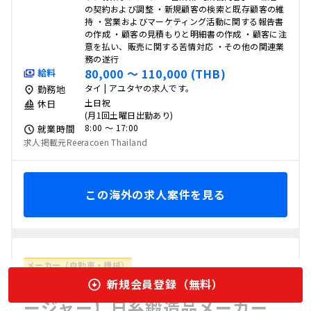
の契約および調整 ・新規顧客の検索と既存顧客の維
持 ・営業およびマーケティング活動に関する報告書
の作成 ・顧客の見積もりと明細書の作成 ・顧客に注
意を払い、販売に関する苦情対応 ・その他の関連業
務の遂行
80,000 〜 110,000 (THB)
給料
タイ | アユタヤの求人です。
勤務地
土日祝
休日
(月1回土曜日出勤あり)
8:00 〜 17:00
就業時間
求人掲載元Reeracoen Thailand
この海外の求人案件を見る
メーカー（自動車・機械）
【海外でタイの求人】【製造マネ
新規会員登録（無料）
ージャー】日系鍛造品メーカー