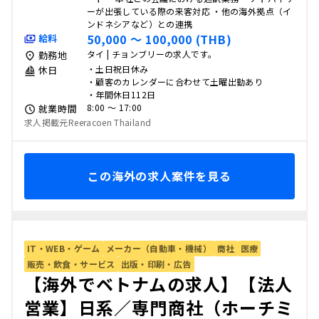
ーが出張している際の来客対応 ・他の海外拠点（イ
ンドネシアなど）との連携
50,000 〜 100,000 (THB)
給料
タイ | チョンブリーの求人です。
勤務地
・土日祝日休み
休日
・顧客のカレンダーに合わせて土曜出勤あり
・年間休日112日
8:00 〜 17:00
就業時間
求人掲載元Reeracoen Thailand
この海外の求人案件を見る
IT・WEB・ゲーム
メーカー（自動車・機械）
商社
医療
販売・飲食・サービス
出版・印刷・広告
【海外でベトナムの求人】【法人
営業】日系／専門商社（ホーチミ