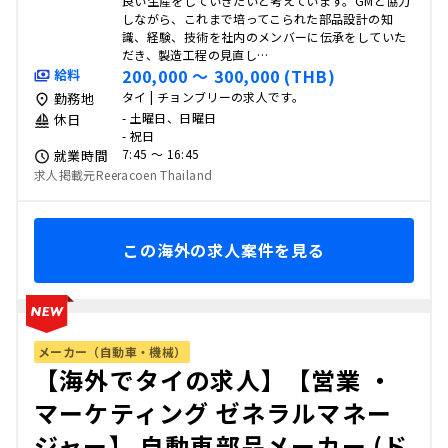
良い生産をしていきたいと考えています。GMと協力
しながら、これまで培ってこられた部品設計の知
識、経験、技術を社内のメンバーに伝承をしていた
だき、製造工程の見直し…
200,000 〜 300,000 (THB)
給料
タイ | チョンブリーの求人です。
勤務地
- 土曜日、日曜日
休日
- 祝日
7:45 〜 16:45
就業時間
求人掲載元Reeracoen Thailand
この海外の求人案件を見る
メーカー（自動車・機械）
【海外でタイの求人】【営業 ・
マーケティング ゼネラルマネー
ジャー】 自動車部品メーカー (ド