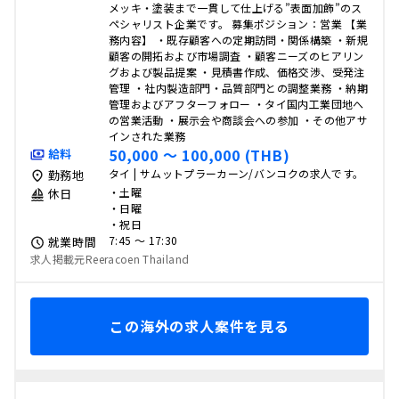
メッキ・塗装まで一貫して仕上げる”表面加飾”のス
ペシャリスト企業です。 募集ポジション：営業 【業
務内容】 ・既存顧客への定期訪問・関係構築 ・新規
顧客の開拓および市場調査 ・顧客ニーズのヒアリン
グおよび製品提案 ・見積書作成、価格交渉、受発注
管理 ・社内製造部門・品質部門との調整業務 ・納期
管理およびアフターフォロー ・タイ国内工業団地へ
の営業活動 ・展示会や商談会への参加 ・その他アサ
インされた業務
50,000 〜 100,000 (THB)
給料
タイ | サムットプラーカーン/バンコクの求人です。
勤務地
・土曜
休日
・日曜
・祝日
7:45 〜 17:30
就業時間
求人掲載元Reeracoen Thailand
この海外の求人案件を見る