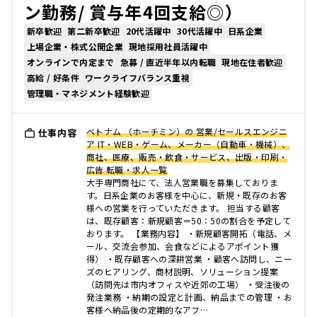
ン勤務/ 賞与年4回支給◎）
新卒歓迎
第二新卒歓迎
20代活躍中
30代活躍中
日系企業
上場企業・株式公開企業
現地採用社員活躍中
オンラインで内定まで
急募 / 直近半年以内転職
現地在住者歓迎
高給 / 好条件
ワークライフバランス重視
管理職・マネジメント経験歓迎
ベトナム （ホーチミン）の 営業/セールスエンジニ
仕事内容
ア IT・WEB・ゲーム、メーカー（自動車・機械）、
商社、医療、販売・飲食・サービス、出版・印刷・
広告 転職・求人一覧
大手専門商社にて、法人営業職を募集しておりま
す。日系企業のお客様を中心に、新規・既存のお客
様への営業を行っていただきます。 担当する顧客
は、既存顧客：新規顧客＝50：50の割合を予定して
おります。 【業務内容】 ・新規顧客開拓（電話、メ
ール、交流会参加、会食などによるアポイント獲
得） ・既存顧客への深耕営業 ・顧客へ訪問し、ニー
ズのヒアリング、商材説明、ソリューション提案
（訪問先は市内オフィスや近郊の工場） ・受注後の
発注業務 ・納期の設定と計画、納品までの管理 ・お
客様へ納品後の定期的なアフ…