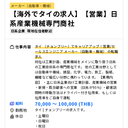
メーカー（自動車・機械）
【海外でタイの求人】【営業】日
系産業機械専門商社
日系企業
現地在住者歓迎
タイ （チョンブリー）でキャリアアップ！営業/セ
仕事内容
ールスエンジニア メーカー（自動車・機械） の転職
求人
同社は工業計器、産業機械をメインに取り扱う日系
の工業技術系の専門商社です。 他の工業分野として
は自動車や機械、建設、化学、電力、鉄工、製紙、
繊維など幅広い分野に携わっています。 【業務内
容】 ・主に日系企業向け工業計器、産業機械の営業
・新規・既存顧客への営業 (日系が95％) ・顧客訪
問時の移動方法はドライバー付き社用車、もしくは
社用車をご自身で運転
70,000 〜 100,000 (THB)
給料
タイ | チョンブリーの求人です。
勤務地
・土曜日
休日
・日曜日
・祝日