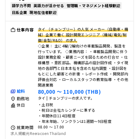
語学力不問
英語力が活かせる
管理職・マネジメント経験歓迎
日系企業
現地在住者歓迎
タイ （チョンブリー）の人気 メーカー（自動車・機
仕事内容
械）企業で働く 設計開発エンジニア（機械/電気/制
御/金型/R&D） の求人
◇企業： 主に4輪/2輪向けの車載製品開発、製造を
行っています。 ◇業務内容： ・車載製品開発に伴う
設計業務全般 ・顧客ニーズを図るための打合せ ・仕
様構想 ・意匠部品、機構部品の設計図作成 ・タイ現
地の各部門と日本本社を含めた社内調整 ・設計図を
もとにした顧客との折衝 ・レポート作成 ・開発部内
評価会対応 ・ローカルスタッフの教育指導 ・その他
関連業務
80,000 〜 110,000 (THB)
給料
タイ | チョンブリーの求人です。
勤務地
・土日祝
休日
・祝日は会社カレンダーに準ずる
・年間休日114日程度
・年末年始、ソンクランは1週間〜9日程度
08.00 〜 17.00
就業時間
求人掲載元Reeracoen Thailand