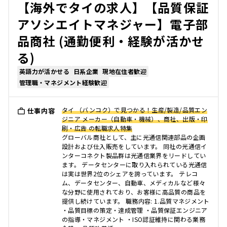
【海外でタイの求人】【品質保証
アソシエイトマネジャー】電子部
品商社 (通勤便利・経験が活かせ
る)
英語力が活かせる
日系企業
現地在住者歓迎
管理職・マネジメント経験歓迎
タイ （バンコク）で見つかる！生産/製造/品質エン
仕事内容
ジニア メーカー（自動車・機械）、商社、出版・印
刷・広告 の転職求人特集
グローバル商社として、主に光通信関連部品の企画
設計および仕入販売をしています。 同社の光通信イ
ンターコネクト製品群は光通信業界をリードしてい
ます。 データセンターに取り入れられている光通信
は実は世界2位のシェアを誇っています。 テレコ
ム、データセンター、自動車、メディカルなど様々
な分野に使用されており、お客様に高品質の商品を
提供し続けています。 職務内容: 1.品質マネジメント
・品質目標の策定・達成管理 ・品質保証エンジニア
の指導・マネジメント ・ISO認証維持に関わる業務