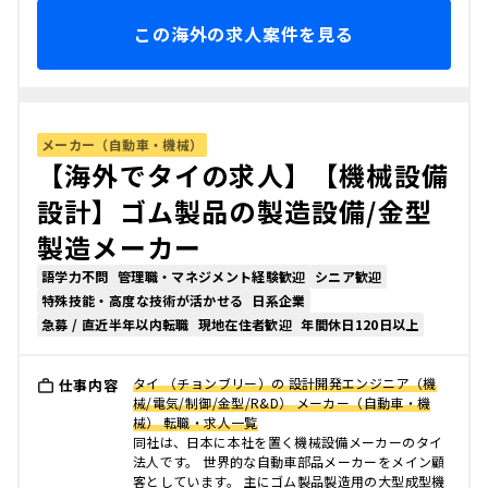
この海外の求人案件を見る
メーカー（自動車・機械）
【海外でタイの求人】【機械設備
設計】ゴム製品の製造設備/金型
製造メーカー
語学力不問
管理職・マネジメント経験歓迎
シニア歓迎
特殊技能・高度な技術が活かせる
日系企業
急募 / 直近半年以内転職
現地在住者歓迎
年間休日120日以上
タイ （チョンブリー）の 設計開発エンジニア（機
仕事内容
械/電気/制御/金型/R&D） メーカー（自動車・機
械） 転職・求人一覧
同社は、日本に本社を置く機械設備メーカーのタイ
法人です。 世界的な自動車部品メーカーをメイン顧
客としています。 主にゴム製品製造用の大型成型機