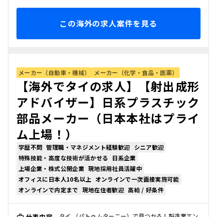
この海外の求人案件を見る
メーカー（自動車・機械）
メーカー（化学・食品・医薬）
【海外でタイの求人】【射出成形
アドバイザー】日系プラスチック
部品メーカー（日本本社はプライ
ム上場！）
学歴不問
管理職・マネジメント経験歓迎
シニア歓迎
特殊技能・高度な技術が活かせる
日系企業
上場企業・株式公開企業
現地採用社員活躍中
オフィスに日本人10名以上
オンラインで一次面接実施可能
オンラインで内定まで
現地在住者歓迎
高給 / 好条件
タイ （パトゥムターニー）で見つかる！製造業エン
仕事内容