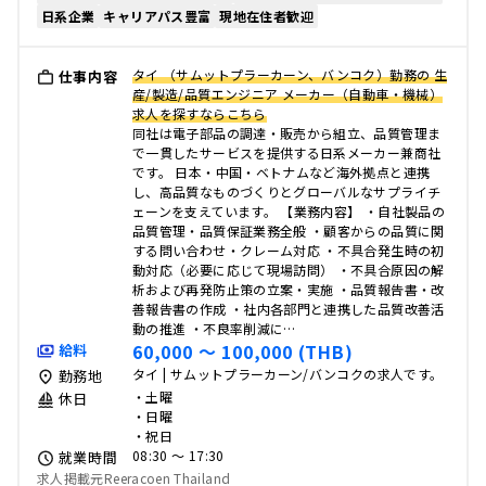
日系企業
キャリアパス豊富
現地在住者歓迎
タイ （サムットプラーカーン、バンコク）勤務の 生
仕事内容
産/製造/品質エンジニア メーカー（自動車・機械）
求人を探すならこちら
同社は電子部品の調達・販売から組立、品質管理ま
で一貫したサービスを提供する日系メーカー兼商社
です。 日本・中国・ベトナムなど海外拠点と連携
し、高品質なものづくりとグローバルなサプライチ
ェーンを支えています。 【業務内容】 ・自社製品の
品質管理・品質保証業務全般 ・顧客からの品質に関
する問い合わせ・クレーム対応 ・不具合発生時の初
動対応（必要に応じて現場訪問） ・不具合原因の解
析および再発防止策の立案・実施 ・品質報告書・改
善報告書の作成 ・社内各部門と連携した品質改善活
動の推進 ・不良率削減に…
60,000 〜 100,000 (THB)
給料
タイ | サムットプラーカーン/バンコクの求人です。
勤務地
・土曜
休日
・日曜
・祝日
08:30 〜 17:30
就業時間
求人掲載元Reeracoen Thailand