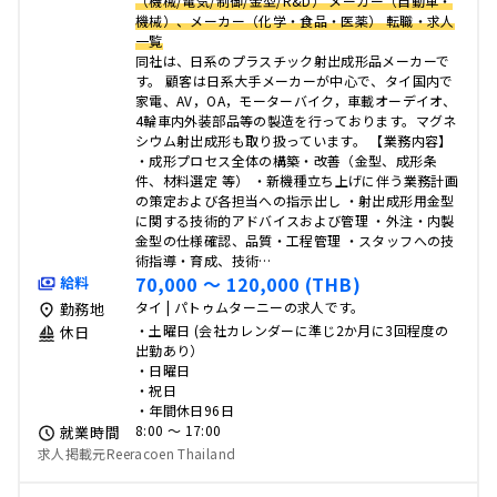
（機械/電気/制御/金型/R&D） メーカー（自動車・
機械）、メーカー（化学・食品・医薬） 転職・求人
一覧
同社は、日系のプラスチック射出成形品メーカーで
す。 顧客は日系大手メーカーが中心で、タイ国内で
家電、AV，OA，モーターバイク，車載オーデイオ、
4輪車内外装部品等の製造を行っております。マグネ
シウム射出成形も取り扱っています。 【業務内容】
・成形プロセス全体の構築・改善（金型、成形条
件、材料選定 等） ・新機種立ち上げに伴う業務計画
の策定および各担当への指示出し ・射出成形用金型
に関する技術的アドバイスおよび管理 ・外注・内製
金型の仕様確認、品質・工程管理 ・スタッフへの技
術指導・育成、技術…
70,000 〜 120,000 (THB)
給料
タイ | パトゥムターニーの求人です。
勤務地
・土曜日 (会社カレンダーに準じ2か月に3回程度の
休日
出勤あり）
・日曜日
・祝日
・年間休日96日
8:00 〜 17:00
就業時間
求人掲載元Reeracoen Thailand