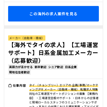
この海外の求人案件を見る
メーカー（自動車・機械）
【海外でタイの求人】【工場運営
サポート】日系金属加工メーカー
（応募歓迎）
英語力が活かせる
新卒歓迎
シニア歓迎
日系企業
現地在住者歓迎
タイ （チョンブリー）エリアの 企画/事務/マーケテ
仕事内容
ィング/PR メーカー（自動車・機械） 転職求人特集
同社の工場運営サポートポジションの募集 【業務内
容】 ・工場運営全般のサポート ・日本からの出張者
と現場ローカルスタッフのコミュニケーションサポ
ート ・本社との会議における通訳業務 ・アドバイザ