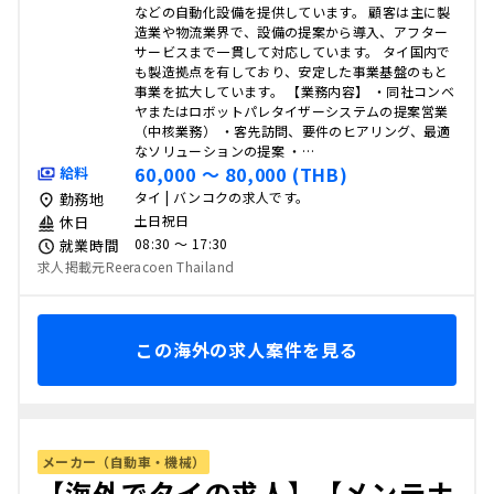
などの自動化設備を提供しています。 顧客は主に製
造業や物流業界で、設備の提案から導入、アフター
サービスまで一貫して対応しています。 タイ国内で
も製造拠点を有しており、安定した事業基盤のもと
事業を拡大しています。 【業務内容】 ・同社コンベ
ヤまたはロボットパレタイザーシステムの提案営業
（中核業務） ・客先訪問、要件のヒアリング、最適
なソリューションの提案 ・…
60,000 〜 80,000 (THB)
給料
タイ | バンコクの求人です。
勤務地
土日祝日
休日
08:30 〜 17:30
就業時間
求人掲載元Reeracoen Thailand
この海外の求人案件を見る
メーカー（自動車・機械）
【海外でタイの求人】【メンテナ