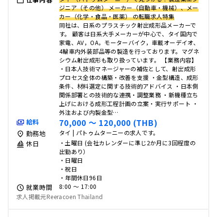
ジニア（その他） メーカー（自動車・機械）、メー
カー（化学・食品・医薬） の転職求人特集
同社は、日系のプラスチック射出成形品メーカーで
す。 顧客は日系大手メーカーが中心で、タイ国内で
家電、AV，OA，モーターバイク，車載オーデイオ、
4輪車内外装部品等の製造を行っております。マグネ
シウム射出成形も取り扱っています。 【業務内容】
・日本人技術マネージャーの補佐として、射出成形
プロセス全体の構築・改善を支援 ・金型構造、成形
条件、材料選定に関する技術的アドバイス ・日本側
関係部署との技術的な連携・調整業務 ・新機種立ち
上げにおける成形工程計画の立案・実行サポート ・
外注および内製金型…
70,000 〜 120,000 (THB)
給料
タイ | パトゥムターニーの求人です。
勤務地
・土曜日 (会社カレンダーに準じ2か月に3回程度の
休日
出勤あり）
・日曜日
・祝日
・年間休日96日
8:00 〜 17:00
就業時間
求人掲載元Reeracoen Thailand