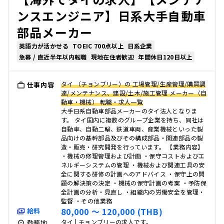
ンスエンジニア】日系大手自動車
部品メーカー
英語力が活かせる
TOEIC 700点以上
日系企業
急募 / 直近半年以内転職
現地在住者歓迎
年間休日120日以上
タイ （チョンブリー）の 工場管理/生産管理/購買調
仕事内容
達/メンテナンス、建設/土木/施工管理 メーカー（自
動車・機械） 転職・求人一覧
大手日系自動車部品メーカーのタイ法人となりま
す。 タイ国内に複数のグループ企業を持ち、同社は
自動車、自動二輪、鉄道車両、産業機械といった製
品向けの基幹部品及びその構成部品・関連部品の製
造・販売・研究開発を行っています。 【業務内容】
・機械の修理管理および計画 ・保守コストおよびエ
ネルギーシステムの管理 ・機械および関連工具の安
全に関する研修の計画へのアドバイス ・保守上の問
題の解決策の決定 ・機械の保守計画の考案 ・予防保
全計画の分析・見直し ・組織内の労働安全を管理・
監督 ・その他業務
80,000 〜 120,000 (THB)
給料
タイ | チョンブリーの求人です。
勤務地