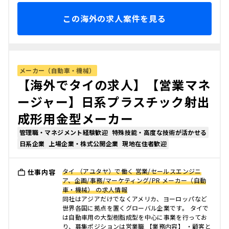
この海外の求人案件を見る
メーカー（自動車・機械）
【海外でタイの求人】【営業マネ
ージャー】日系プラスチック射出
成形用金型メーカー
管理職・マネジメント経験歓迎
特殊技能・高度な技術が活かせる
日系企業
上場企業・株式公開企業
現地在住者歓迎
タイ （アユタヤ）で働く 営業/セールスエンジニ
仕事内容
ア、企画/事務/マーケティング/PR メーカー（自動
車・機械） の求人情報
同社はアジアだけでなくアメリカ、ヨーロッパなど
世界各国に拠点を置くグローバル企業です。 タイで
は自動車用の大型樹脂成型を中心に事業を行ってお
り、募集ポジションは営業職 【業務内容】 ・顧客と