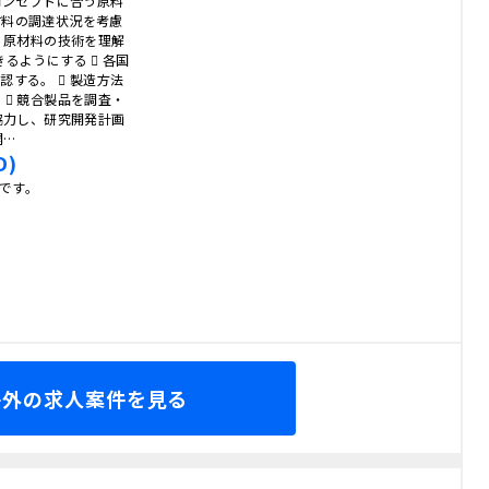
コンセプトに合う原料
材料の調達状況を考慮
・原材料の技術を理解
るようにする  各国
する。  製造方法
 競合製品を調査・
協力し、研究開発計画
開…
D)
人です。
海外の求人案件を見る