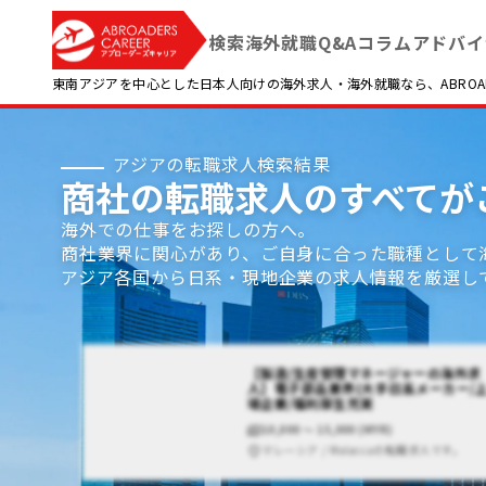
検索
海外就職Q&A
コラム
アドバイ
東南アジアを中心とした日本人向けの海外求人・海外就職なら、ABROADE
アジアの転職求人検索結果
商社の転職求人のすべてがこ
海外での仕事をお探しの方へ。
商社業界に関心があり、ご自身に合った職種として
アジア各国から日系・現地企業の求人情報を厳選し
【製造/生産管理マネージャーの海外求
人】電子部品業界(大手日系メーカー/
場企業/福利厚生充実
10,000 〜 15,000 (MYR)
マレーシア / Malaccaの転職求人です。