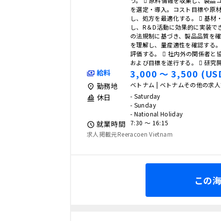
う。  原料情報を収集し、製品
を選定・導入。コスト目標や原
し、処方を最適化する。  基材
し、R＆D活動に効果的に実装でき
の法規制に基づき、製品品質を確認
を理解し、量産適性を確認する。 
評価する。  社内外の関係者と
および目標を遂行する。  研究
3,000 〜 3,500 (US
給料
ベトナム | ベトナムその他の求
勤務地
- Saturday
休日
- Sunday
- National Holiday
7:30 〜 16:15
就業時間
求人掲載元Reeracoen Vietnam
この