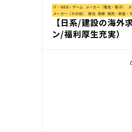
IT・WEB・ゲーム
メーカー（電気・電子）
メ
メーカー（その他）
商社
医療
販売・飲食・
【日系/建設の海外
ン/福利厚生充実）