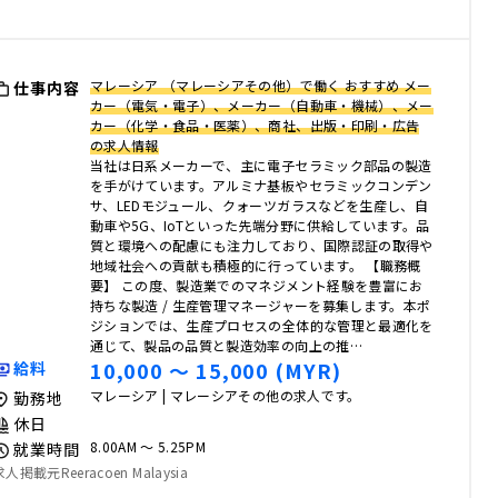
マレーシア （マレーシアその他）で働く おすすめ メー
仕事内容
カー（電気・電子）、メーカー（自動車・機械）、メー
カー（化学・食品・医薬）、商社、出版・印刷・広告
の求人情報
当社は日系メーカーで、主に電子セラミック部品の製造
を手がけています。アルミナ基板やセラミックコンデン
サ、LEDモジュール、クォーツガラスなどを生産し、自
動車や5G、IoTといった先端分野に供給しています。品
質と環境への配慮にも注力しており、国際認証の取得や
地域社会への貢献も積極的に行っています。 【職務概
要】 この度、製造業でのマネジメント経験を豊富にお
持ちな製造 / 生産管理マネージャーを募集します。本ポ
ジションでは、生産プロセスの全体的な管理と最適化を
通じて、製品の品質と製造効率の向上の推…
10,000 〜 15,000 (MYR)
給料
マレーシア | マレーシアその他の求人です。
勤務地
休日
8.00AM 〜 5.25PM
就業時間
求人掲載元Reeracoen Malaysia