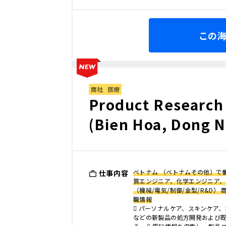
この
商社
医療
Product Research
(Bien Hoa, Dong N
ベトナム （ベトナムその他）で働
仕事内容
質エンジニア、化学エンジニア
（機械/電気/制御/金型/R&D）
職情報
 パーソナルケア、スキンケア
などの新製品の処方開発および