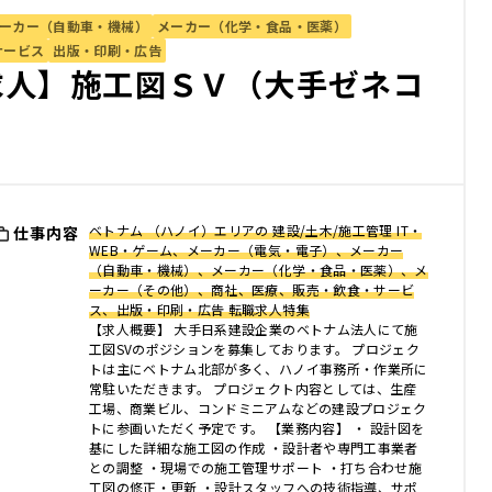
ーカー（自動車・機械）
メーカー（化学・食品・医薬）
サービス
出版・印刷・広告
求人】施工図ＳＶ（大手ゼネコ
ベトナム （ハノイ）エリアの 建設/土木/施工管理 IT・
仕事内容
WEB・ゲーム、メーカー（電気・電子）、メーカー
（自動車・機械）、メーカー（化学・食品・医薬）、メ
ーカー（その他）、商社、医療、販売・飲食・サービ
ス、出版・印刷・広告 転職求人特集
【求人概要】 大手日系建設企業のベトナム法人にて施
工図SVのポジションを募集しております。 プロジェク
トは主にベトナム北部が多く、ハノイ事務所・作業所に
常駐いただきます。 プロジェクト内容としては、生産
工場、商業ビル、コンドミニアムなどの建設プロジェク
トに参画いただく予定です。 【業務内容】 ・ 設計図を
基にした詳細な施工図の作成 ・設計者や専門工事業者
との調整 ・現場での施工管理サポート ・打ち合わせ施
工図の修正・更新 ・設計スタッフへの技術指導、サポ