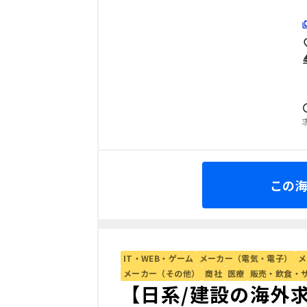
この
IT・WEB・ゲーム
メーカー（電気・電子）
メ
メーカー（その他）
商社
医療
販売・飲食・
【日系/建設の海外