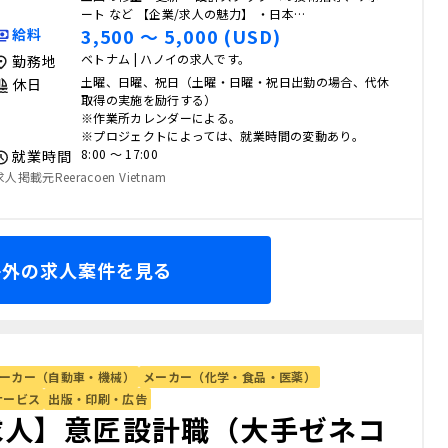
ート など 【企業/求人の魅力】 ・日本…
3,500 〜 5,000 (USD)
給料
ベトナム | ハノイの求人です。
勤務地
土曜、日曜、祝日（土曜・日曜・祝日出勤の場合、代休
休日
取得の実施を励行する）
※作業所カレンダーによる。
※プロジェクトによっては、就業時間の変動あり。
8:00 〜 17:00
就業時間
求人掲載元Reeracoen Vietnam
海外の求人案件を見る
ーカー（自動車・機械）
メーカー（化学・食品・医薬）
サービス
出版・印刷・広告
求人】意匠設計職（大手ゼネコ