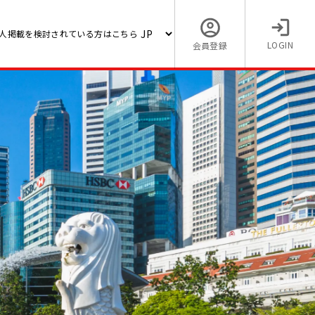
人掲載を検討されている方はこちら
LOGIN
会員登録
ment
【日系/建設の海外求人】施工
（大手ゼネコン/福利厚生充実
3,500 〜 5,000 (USD)
ベトナム / Hanoi (General)