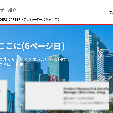
ザー紹介
求
RS CAREER（アブローダーズキャリア）
こに(6ページ目)
海外でキャリアを築きたい方に向けて
てお届けします。
Product Research & Develop
上
Manager (Bien Hoa, Dong ...
3,000 〜 3,500 (USD)
ベトナム / Dong Naiの転職求人です。