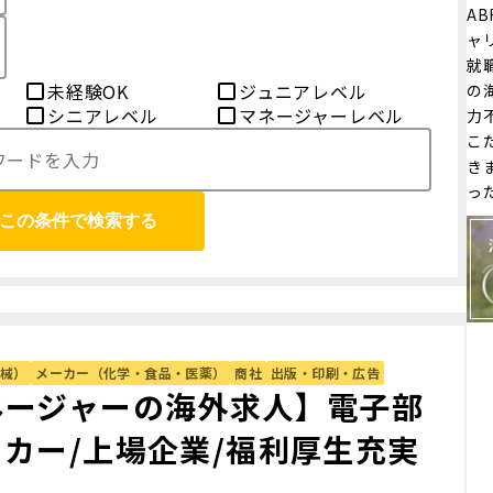
AB
ャ
就
未経験OK
ジュニアレベル
の
シニアレベル
マネージャーレベル
力
こ
き
っ
この条件で検索する
械）
メーカー（化学・食品・医薬）
商社
出版・印刷・広告
ネージャーの海外求人】電子部
ーカー/上場企業/福利厚生充実