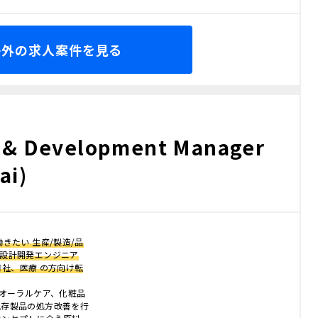
海外の求人案件を見る
 & Development Manager
ai)
きたい 生産/製造/品
、設計開発エンジニア
 商社、医療 の方向け転
、オーラルケア、化粧品
既存製品の処方改善を行