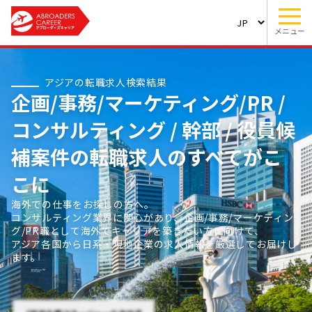
メニュー
アジアの転職求人検索結果
企画/事務/マーケティング/PR /
コンサルティング / 幹部 / 役員候
補案件の転職求人のすべてがこ
こに
海外での仕事をお探しの方へ。
コンサルティング業界に関心があり、企画/事務/マーケティン
グ/PR職として海外でキャリアを築きたい方に向けて、
アジア各国から日系・現地企業の求人情報を厳選してお届けし
ます。