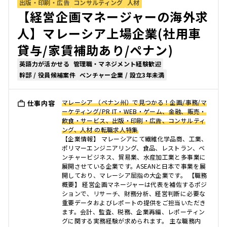
出版・印刷・広告
コンサルティング
人材
【経営企画マネージャーの海外求
人】マレーシア上場企業(社用車
貸与/家賃補助あり/ペナン)
英語力が活かせる
管理職・マネジメント経験歓迎
幹部 / 役員候補案件
ベンチャー企業 / 設立3年未満
マレーシア （ペナン州）で見つかる！企画/事務/マ
仕事内容
ーケティング/PR IT・WEB・ゲーム、金融、販売・
飲食・サービス、出版・印刷・広告、コンサルティ
ング、人材 の転職求人特集
【企業情報】 マレーシアにて繊維化学品商、工業、
ポリマーエンジニアリング、食品、レストラン、ベ
ンチャービジネス、貿易業、水産加工業と多事業に
展開させている企業です。ASEANと日本で事業を展
開しており、マレーシア屈指の大企業です。 【職務
概要】 経営企画マネージャーは代表を補佐するポジ
ションで、リサーチ、財務分析、経営判断に必要な
重要データおよびレポートの提供をご担当いただき
ます。会計、監査、税務、企業再編、レポーティン
グに関する実務経験が求められます。 主な職務内