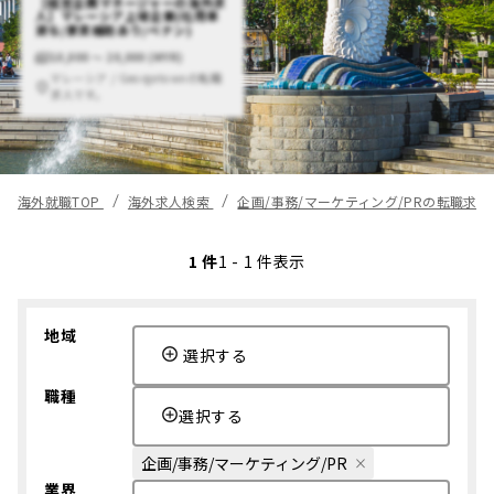
【経営企画マネージャーの海外求
人】マレーシア上場企業(社用車
貸与/家賃補助あり/ペナン)
10,000 〜 20,000 (MYR)
マレーシア / Georgetownの転職
求人です。
海外就職TOP
海外求人検索
企画/事務/マーケティング/PRの転職求
1 件
1 - 1 件表示
地域
選択する
職種
選択する
企画/事務/マーケティング/PR
業界