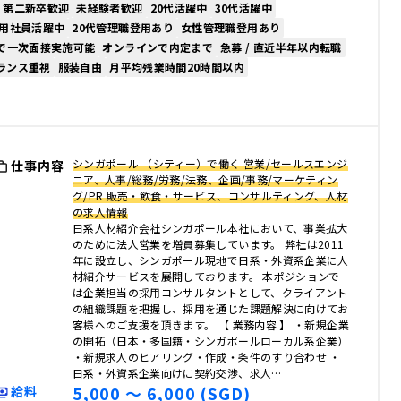
第二新卒歓迎
未経験者歓迎
20代活躍中
30代活躍中
用社員活躍中
20代管理職登用あり
女性管理職登用あり
で一次面接実施可能
オンラインで内定まで
急募 / 直近半年以内転職
ランス重視
服装自由
月平均残業時間20時間以内
シンガポール （シティー）で働く 営業/セールスエンジ
仕事内容
ニア、人事/総務/労務/法務、企画/事務/マーケティン
グ/PR 販売・飲食・サービス、コンサルティング、人材
の求人情報
日系人材紹介会社シンガポール本社において、事業拡大
のために法人営業を増員募集しています。 弊社は2011
年に設立し、シンガポール現地で日系・外資系企業に人
材紹介サービスを展開しております。 本ポジションで
は企業担当の採用コンサルタントとして、クライアント
の組織課題を把握し、採用を通じた課題解決に向けてお
客様へのご支援を頂きます。 【 業務内容 】 ・新規企業
の開拓（日本・多国籍・シンガポールローカル系企業）
・新規求人のヒアリング・作成・条件のすり合わせ ・
日系・外資系企業向けに契約交渉、求人…
5,000 〜 6,000 (SGD)
給料