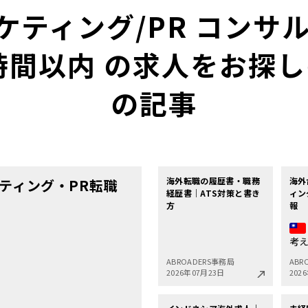
ーケティング/PR コンサ
時間以内 の求人をお探
の記事
海外転職の履歴書・職務
海外
ティング・PR転職
経歴書｜ATS対策と書き
ィン
方
報
考
ABROADERS事務局
ABR
2026年07月23日
202