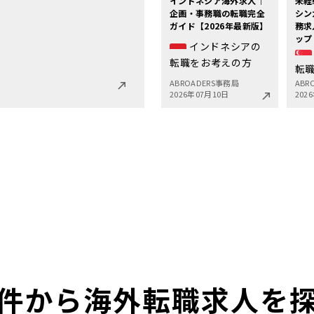
インドネシア海外求人｜
未経
企画・事務職の転職完全
シン
ガイド【2026年最新版】
務求
ップ
インドネシアの
転職をお考えの方
転
ABROADERS事務局
ABR
2026年07月10日
202
件から海外転職求人を