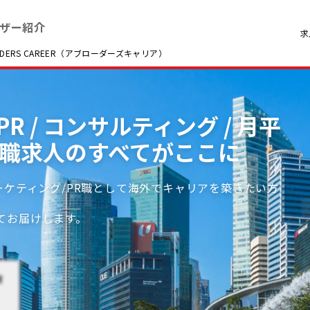
ザー紹介
求
RS CAREER（アブローダーズキャリア）
R / コンサルティング / 月平
転職求人のすべてがここに
ーケティング/PR職として海外でキャリアを築きたい方
てお届けします。
営