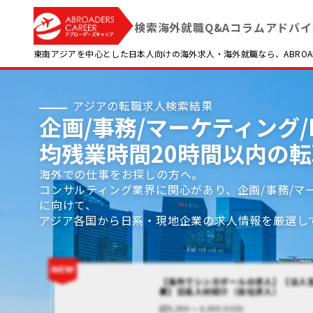
検索
海外就職Q&A
コラム
アドバイ
東南アジアを中心とした日本人向けの海外求人・海外就職なら、ABROADE
アジアの転職求人検索結果
企画/事務/マーケティング/P
均残業時間20時間以内の
海外での仕事をお探しの方へ。
コンサルティング業界に関心があり、企画/事務/マ
に向けて、
アジア各国から日系・現地企業の求人情報を厳選し
【海外でシンガポールの求人】【法人
業】日系人材紹介（自社求人）
5,000 〜 6,000 (SGD)