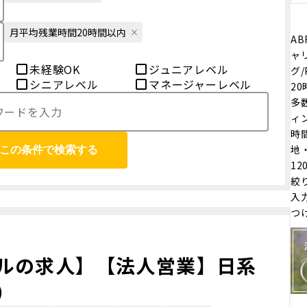
月平均残業時間20時間以内
AB
ャ
未経験OK
ジュニアレベル
グ/
シニアレベル
マネージャーレベル
2
多
ィン
時
地
この条件で検索する
1
絞
入
つ
ルの求人】【法人営業】日系
）