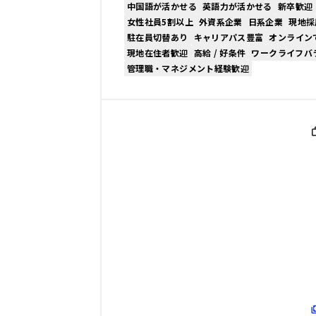
中国語が活かせる
英語力が活かせる
新卒歓迎
女性社員5割以上
外資系企業
日系企業
現地採
駐在員切替あり
キャリアパス豊富
オンライン
現地在住者歓迎
高給 / 好条件
ワークライフバ
管理職・マネジメント経験歓迎