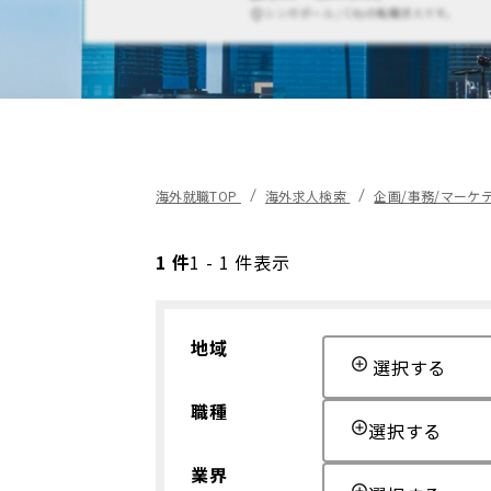
シンガポール / Cityの転職求人です。
海外就職TOP
海外求人検索
企画/事務/マーケ
1 件
1 - 1 件表示
地域
選択する
職種
選択する
業界