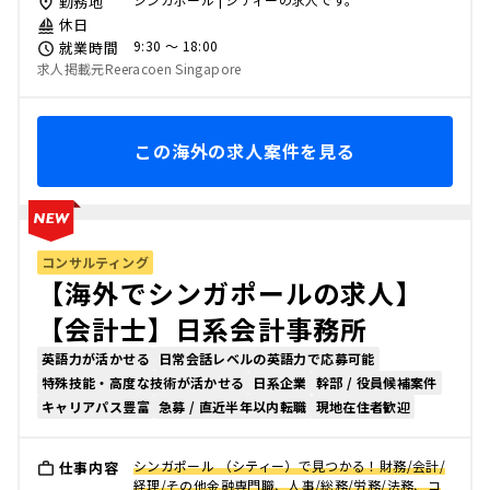
勤務地
休日
9:30 〜 18:00
就業時間
求人掲載元Reeracoen Singapore
この海外の求人案件を見る
コンサルティング
【海外でシンガポールの求人】
【会計士】日系会計事務所
英語力が活かせる
日常会話レベルの英語力で応募可能
特殊技能・高度な技術が活かせる
日系企業
幹部 / 役員候補案件
キャリアパス豊富
急募 / 直近半年以内転職
現地在住者歓迎
シンガポール （シティー）で見つかる！財務/会計/
仕事内容
経理/その他金融専門職、人事/総務/労務/法務、コ