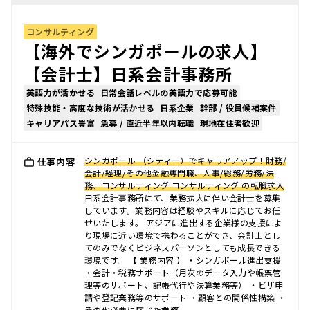
コンサルティング
【海外でシンガポールの求人】
【会計士】日系会計事務所
英語力が活かせる
日常会話レベルの英語力で応募可能
特殊技能・高度な技術が活かせる
日系企業
幹部 / 役員候補案件
キャリアパス豊富
急募 / 直近半年以内転職
現地在住者歓迎
シンガポール （シティー）でキャリアアップ！財務/
仕事内容
会計/経理/その他金融専門職、人事/総務/労務/法
務、コンサルティング コンサルティング の転職求人
日系会計事務所にて、業務拡大に伴い会計士を募集
しています。業務内容は経験やスキルに応じてお任
せいたします。 アジアに進出する企業様の支援によ
り現場に近い環境で携わることができ、会計士とし
てのみでなくビジネスパーソンとしても成長できる
環境です。 【 業務内容 】 ・シンガポール進出支援
・会計・税務サポート（月次のデータ入力や帳票管
理等のサポート、記帳代行や決算業務等） ・ビザ申
請や登記業務等のサポート ・顧客との関係性構築 ・
その他必要に応じた業務