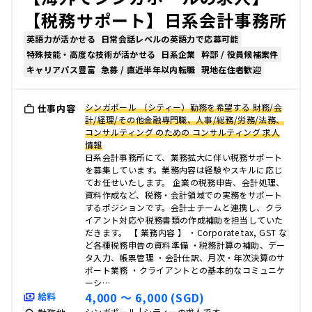
【税務サポート】日系会計事務所
英語力が活かせる
日常会話レベルの英語力で応募可能
特殊技能・高度な技術が活かせる
日系企業
幹部 / 役員候補案件
キャリアパス豊富
急募 / 直近半年以内転職
現地在住者歓迎
シンガポール （シティー）勤務を希望する 財務/会
仕事内容
計/経理/その他金融専門職、人事/総務/労務/法務、
コンサルティング のための コンサルティング 求人
情報
日系会計事務所にて、業務拡大に伴い税務サポート
を募集しています。業務内容は経験やスキルに応じ
てお任せいたします。 企業の税務申告、会計処理、
資料作成など、税務・会計領域での実務をサポート
するポジションです。会計士チームと連携し、クラ
イアント対応や税務書類の作成補助を担当していた
だきます。 【 業務内容 】 ・Corporate tax, GST な
ど各種税務申告の資料準備 ・税務計算の補助、デー
タ入力、帳票管理 ・会計仕訳、月次・年次決算のサ
ポート業務 ・クライアントとの基本的なコミュニケ
ーシ…
4,000 〜 6,000 (SGD)
給料
シンガポール | シティーの求人です。