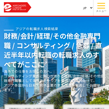
メニュー
アジアの転職求人検索結果
財務/会計/経理/その他金融専門
職 / コンサルティング / 急募 / 直
近半年以内転職の転職求人のす
べてがここに
海外での仕事をお探しの方へ。
コンサルティング業界に関心があり、財務/会計/経理/その他金
融専門職職として海外でキャリアを築きたい方に向けて、
アジア各国から日系・現地企業の求人情報を厳選してお届けし
ます。