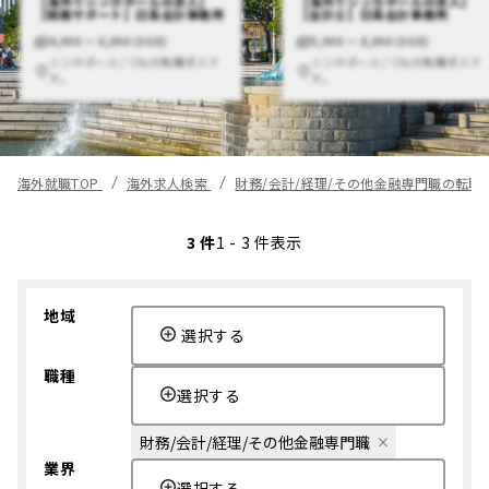
【海外でシンガポールの求人】
【海外でシンガポールの求人】
【税務サポート】日系会計事務所
【会計士】日系会計事務所
4,000 〜 6,000 (SGD)
5,000 〜 8,000 (SGD)
シンガポール / Cityの転職求人で
シンガポール / Cityの転職求人で
す。
す。
海外就職TOP
海外求人検索
財務/会計/経理/その他金融専門職の転職
3 件
1 - 3 件表示
地域
選択する
職種
選択する
財務/会計/経理/その他金融専門職
業界
選択する