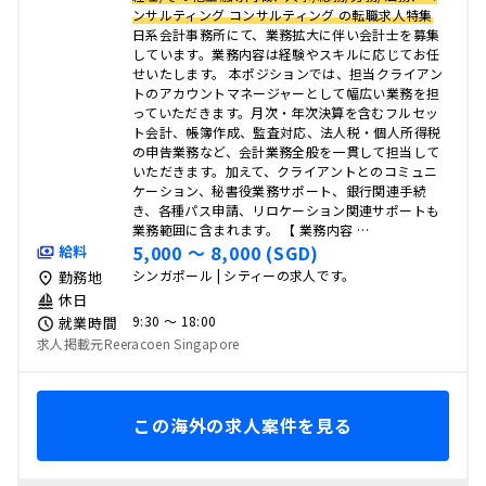
ンサルティング コンサルティング の転職求人特集
日系会計事務所にて、業務拡大に伴い会計士を募集
しています。業務内容は経験やスキルに応じてお任
せいたします。 本ポジションでは、担当クライアン
トのアカウントマネージャーとして幅広い業務を担
っていただきます。月次・年次決算を含むフルセッ
ト会計、帳簿作成、監査対応、法人税・個人所得税
の申告業務など、会計業務全般を一貫して担当して
いただきます。加えて、クライアントとのコミュニ
ケーション、秘書役業務サポート、銀行関連手続
き、各種パス申請、リロケーション関連サポートも
業務範囲に含まれます。 【 業務内容 …
5,000 〜 8,000 (SGD)
給料
シンガポール | シティーの求人です。
勤務地
休日
9:30 〜 18:00
就業時間
求人掲載元Reeracoen Singapore
この海外の求人案件を見る