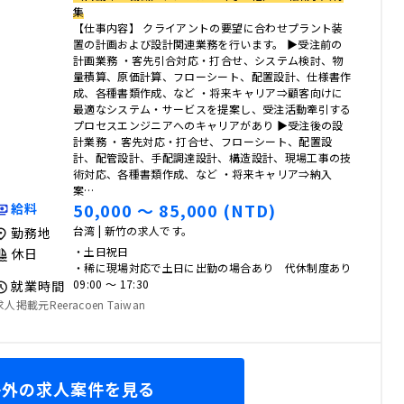
集
【仕事内容】 クライアントの要望に合わせプラント装
置の計画および設計関連業務を行います。 ▶受注前の
計画業務 ・客先引合対応・打合せ、システム検討、物
量積算、原価計算、フローシート、配置設計、仕様書作
成、各種書類作成、など ・将来キャリア⇒顧客向けに
最適なシステム・サービスを提案し、受注活動牽引する
プロセスエンジニアへのキャリアがあり ▶受注後の設
計業務 ・客先対応・打合せ、フローシート、配置設
計、配管設計、手配調達設計、構造設計、現場工事の技
術対応、各種書類作成、など ・将来キャリア⇒納入
案…
50,000 〜 85,000 (NTD)
給料
台湾 | 新竹の求人です。
勤務地
・土日祝日
休日
・稀に現場対応で土日に出勤の場合あり 代休制度あり
09:00 〜 17:30
就業時間
求人掲載元Reeracoen Taiwan
海外の求人案件を見る