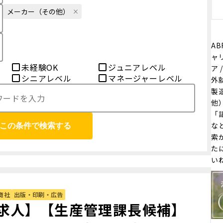
メーカー（その他）
AB
ャ
未経験OK
ジュニアレベル
ア
シニアレベル
マネージャーレベル
外
製
他
「
な
この条件で検索する
索
た
い
商社
出版・印刷・広告
求人】【生産管理課長候補】