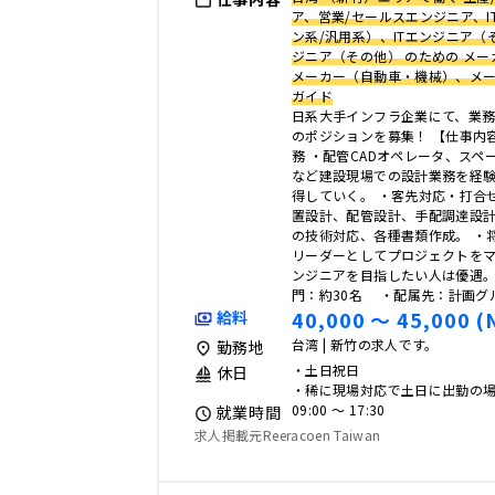
ア、営業/セールスエンジニア、I
ン系/汎用系）、ITエンジニア
ジニア（その他） のための メ
メーカー（自動車・機械）、メー
ガイド
日系大手インフラ企業にて、業
のポジションを募集！ 【仕事内
務 ・配管CADオペレータ、スペ
など建設現場での設計業務を経
得していく。 ・客先対応・打合
置設計、配管設計、手配調達設
の技術対応、各種書類作成。 ・
リーダーとしてプロジェクトを
ンジニアを目指したい人は優遇。
門：約30名 ・配属先：計画グ
40,000 〜 45,000 (
給料
台湾 | 新竹の求人です。
勤務地
・土日祝日
休日
・稀に現場対応で土日に出勤の
09:00 〜 17:30
就業時間
求人掲載元Reeracoen Taiwan