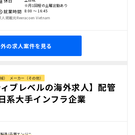
休日
※月1回程の土曜出勤あり
8:00 〜 16:45
就業時間
求人掲載元Reeracoen Vietnam
海外の求人案件を見る
械）
メーカー（その他）
ティブレベルの海外求人】配管
日系大手インフラ企業
/製造/品質エンジニ