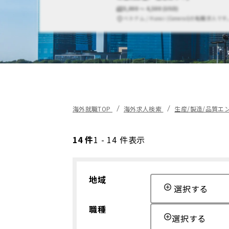
3,000 〜 4,500 (USD)
ベトナム / Hanoi (General)の転職求人です
海外就職TOP
海外求人検索
生産/製造/品質エ
14 件
1 - 14 件表示
地域
選択する
職種
選択する