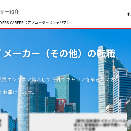
ザー紹介
求
RS CAREER（アブローダーズキャリア）
 / メーカー（その他）の転職
/品質エンジニア職として海外でキャリアを築きたい方に
てお届けします。
課
【新竹/日本語ネイティブレベルの
実
求人】配管設計※語学不問※－日
インフラ企業