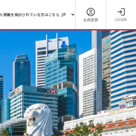
人掲載を検討されている方はこちら
LOGIN
会員登録
【日本語ネイティブレベル／
海外
求人】計画プラントエンジニ
系大手
OK！中国語必須※－日系半導
業