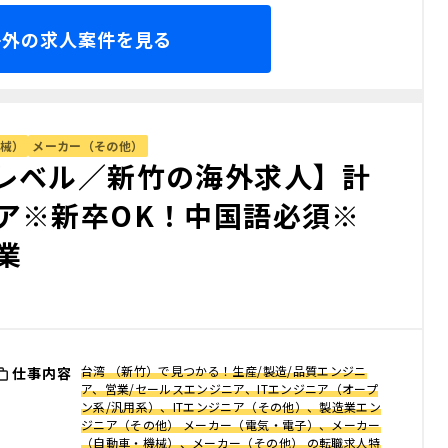
海外の求人案件を見る
械）
メーカー（その他）
レベル／新竹の海外求人】計
ア※新卒OK！中国語必須※
業
台湾 （新竹）で見つかる！生産/製造/品質エンジニ
仕事内容
ア、営業/セールスエンジニア、ITエンジニア（オープ
ン系/汎用系）、ITエンジニア（その他）、製造業エン
ジニア（その他） メーカー（電気・電子）、メーカー
（自動車・機械）、メーカー（その他） の転職求人特