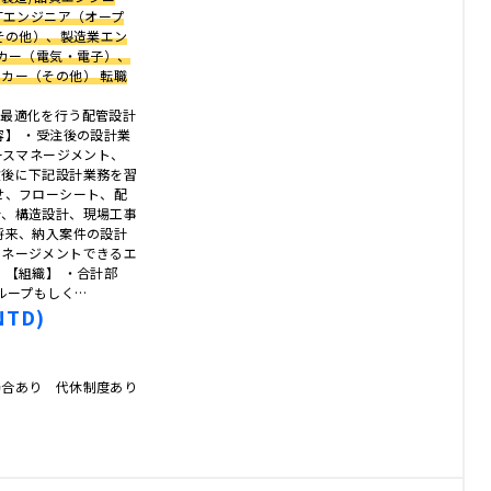
Tエンジニア（オープ
（その他）、製造業エン
ーカー（電気・電子）、
カー（その他） 転職
務最適化を行う配管設計
容】 ・受注後の設計業
ースマネージメント、
験後に下記設計業務を習
せ、フローシート、配
計、構造設計、現場工事
将来、納入案件の設計
マネージメントできるエ
 【組織】 ・合計部
ループもしく…
NTD)
場合あり 代休制度あり