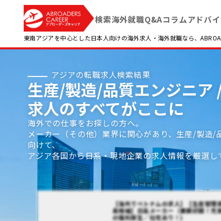
検索
海外就職Q&A
コラム
アドバイ
東南アジアを中心とした日本人向けの海外求人・海外就職なら、ABROADE
アジアの転職求人検索結果
生産/製造/品質エンジニア
求人のすべてがここに
海外での仕事をお探しの方へ。
メーカー（その他）業界に関心があり、生産/製造
向けて、
アジア各国から日系・現地企業の求人情報を厳選し
【海外でベトナムの求人】【生産管理
長候補】日系メーカー（業績好調！充
の福利厚生／社宅あり！)