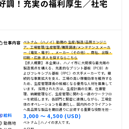
好調！充実の福利厚生／社宅
ベトナム （ハノイ）勤務の 生産/製造/品質エンジニ
仕事内容
ア、工場管理/生産管理/購買調達/メンテナンス メーカ
ー（電気・電子）、メーカー（その他）、商社、出版・
印刷・広告 求人を探すならこちら
【求人概要】 本企業は、ハノイ市に大規模な最先端の
製造拠点を構える、先進的なプリント基板（PCB）お
よびフレキシブル基板（FPC）の大手メーカーです。継
続的な事業拡大を支え、工場の高い稼働効率を維持する
ため、生産管理課長の候補となる優秀な人材を募集して
います。 採用された方は、生産計画の立案、在庫管
理、納期管理など、生産管理に関わる一連のワークフロ
ーを統括します。各部門と緊密に連携しながら、工場全
体のオペレーションを最適化し、国内外のクライアント
へ高品質な製品を期日通りに出荷する重要な役割を担…
3,000 〜 4,500 (USD)
給料
ベトナム | ハノイの求人です。
勤務地
土日祝