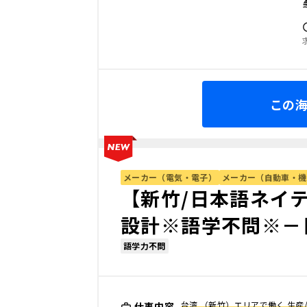
この
メーカー（電気・電子）
メーカー（自動車・機
【新竹/日本語ネイ
設計※語学不問※－
語学力不問
台湾 （新竹）エリアで働く 生産
仕事内容