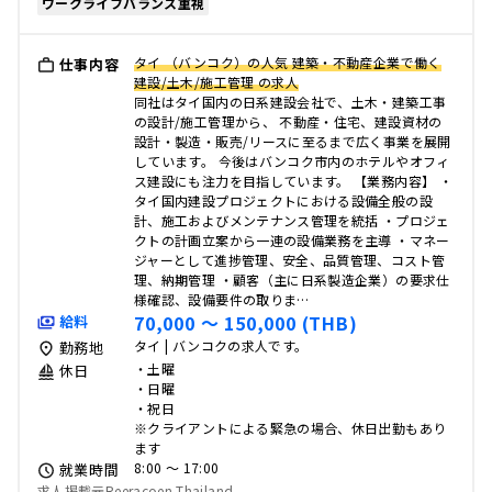
ワークライフバランス重視
タイ （バンコク）の人気 建築・不動産企業で働く
仕事内容
建設/土木/施工管理 の求人
同社はタイ国内の日系建設会社で、土木・建築工事
の設計/施工管理から、 不動産・住宅、建設資材の
設計・製造・販売/リースに至るまで広く事業を展開
しています。 今後はバンコク市内のホテルやオフィ
ス建設にも注力を目指しています。 【業務内容】 ・
タイ国内建設プロジェクトにおける設備全般の設
計、施工およびメンテナンス管理を統括 ・プロジェ
クトの計画立案から一連の設備業務を主導 ・マネー
ジャーとして進捗管理、安全、品質管理、コスト管
理、納期管理 ・顧客（主に日系製造企業）の要求仕
様確認、設備要件の取りま…
70,000 〜 150,000 (THB)
給料
タイ | バンコクの求人です。
勤務地
・土曜
休日
・日曜
・祝日
※クライアントによる緊急の場合、休日出勤もあり
ます
8:00 〜 17:00
就業時間
求人掲載元Reeracoen Thailand