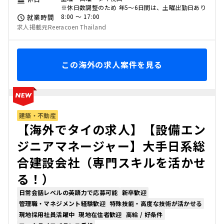
※休日数調整のため 年5～6日間は、土曜出勤日あり
8:00 〜 17:00
就業時間
求人掲載元Reeracoen Thailand
この海外の求人案件を見る
建築・不動産
【海外でタイの求人】【設備エン
ジニアマネージャー】大手日系総
合建設会社（専門スキルを活かせ
る！）
日常会話レベルの英語力で応募可能
新卒歓迎
管理職・マネジメント経験歓迎
特殊技能・高度な技術が活かせる
現地採用社員活躍中
現地在住者歓迎
高給 / 好条件