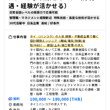
遇・経験が活かせる）
日常会話レベルの英語力で応募可能
管理職・マネジメント経験歓迎
特殊技能・高度な技術が活かせる
30代活躍中
日系企業
高給 / 好条件
タイ （バンコク）の人気 建築・不動産企業で働く
仕事内容
設計開発エンジニア（機械/電気/制御/金
型/R&D）、建設/土木/施工管理 の求人
タイ国内において工場、倉庫、商業施設などの設
計・施工を幅広く手掛けており、日系企業のタイ進
出を長年支えてきた実績があります。現在は設備部
門の強化を図っており、組織の要となる人材を求め
ています。 日本品質の技術力と現地での信頼を強み
に、安定した経営基盤を誇る企業です。 業務内容：
・基本設計および仕様の検討 ・顧客のニーズに合わ
せた設備プランの立案・基本設計 ・設計図書の精査
および改善提案 ・プロジェクトマネジメント業務 ・
協力会社（サブコン）および日本本社との連絡・調
整・指導 ・工程管理、品質…
100,000 〜 180,000 (THB)
給料
タイ | バンコクの求人です。
勤務地
土曜・日曜・タイ祝日
休日