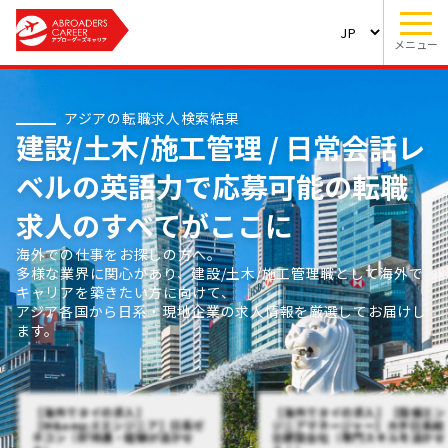
メニュー
アジアの転職求人検索結果
建設/土木/施工管理 / 日常会話レ
ベルの英語力で応募可能の転職
求人のすべてがここに
海外での仕事をお探しの方へ。
多様な業界に関心があり、建設/土木/施工管理職として海外で
キャリアを築きたい方に向けて、
アジア各国から日系・現地企業の求人情報を厳選してお届けし
ます。
【海外でタイの求人】
【海外でタイの求人】【設備エン
【M&amp;Eエンジニア】日系ゼ
ジニアマネージャー】大手日系総
ネコン（好待遇・経験が活かせ
合建設会社（専門スキルを活かせ