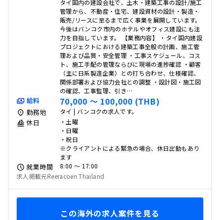
タイ国内の建設会社で、土木・建築工事の設計/施工
管理から、不動産・住宅、建設資材の設計・製造・
販売/リースに至るまで広く事業を展開しています。
今後はバンコク市内のホテルやオフィス建設にも注
力を目指しています。 【業務内容】 ・タイ国内建設
プロジェクトにおける建築工事全般の計画、施工管
理および品質・安全管理 ・工事スケジュール、コス
ト、施工手配の管理ならびに現場の進捗確認 ・顧客
（主に日系製造企業）との打ち合わせ、仕様確認、
関係部署および協力会社との調整 ・設計図・施工図
の確認、工事監理、引き…
70,000 〜 100,000 (THB)
給料
タイ | バンコクの求人です。
勤務地
・土曜
休日
・日曜
・祝日
※クライアントによる緊急の場合、休日出勤もあり
ます
8:00 〜 17:00
就業時間
求人掲載元Reeracoen Thailand
この海外の求人案件を見る