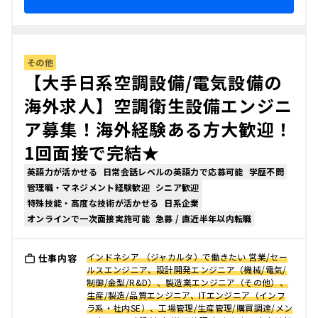
その他
【大手日系空調設備/電気設備の
海外求人】空調衛生設備エンジニ
ア募集！海外経験ある方大歓迎！
1回面接で完結★
英語力が活かせる
日常会話レベルの英語力で応募可能
学歴不問
管理職・マネジメント経験歓迎
シニア歓迎
特殊技能・高度な技術が活かせる
日系企業
オンラインで一次面接実施可能
急募 / 直近半年以内転職
インドネシア （ジャカルタ）で働きたい 営業/セー
仕事内容
ルスエンジニア、設計開発エンジニア（機械/電気/
制御/金型/R&D）、製造業エンジニア（その他）、
生産/製造/品質エンジニア、ITエンジニア（インフ
ラ系・社内SE）、工場管理/生産管理/購買調達/メン