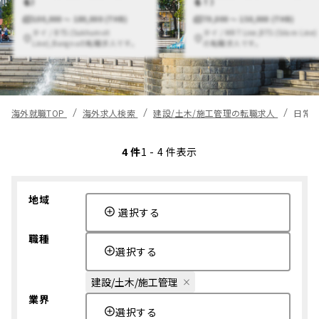
る）
る！）
100,000 〜 180,000 (THB)
70,000 〜 150,000 (THB)
タイ / BTS (Sukhumvit
タイ / MRT Line,BTS (Silom Line)
Line),Bangnaの転職求人です。
の転職求人です。
海外就職TOP
海外求人検索
建設/土木/施工管理の転職求人
日常
4 件
1 - 4 件表示
地域
選択する
職種
選択する
建設/土木/施工管理
業界
選択する