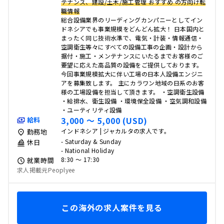
テナンス、建設/土木/施工管理 おすすめ の方向け転
職情報
総合設備業界のリーディングカンパニーとしてイン
ドネシアでも事業規模をどんどん拡大！ 日本国内と
まったく同じ技術水準で、電気・計装・情報通信・
空調衛生等々にすべての設備工事の企画・設計から
据付・施工・メンテナンスにいたるまでお客様のご
要望に応えた高品質の設備をご提供しております。
今回事業規模拡大に伴い工場の日本人設備エンジニ
アを募集致します。 主にカラワン地域の日系のお客
様の工場設備を担当して頂きます。 ・空調衛生設備
・給排水、衛生設備 ・環境保全設備 ・空気調和設備
・ユーティリティ設備
3,000 〜 5,000 (USD)
給料
インドネシア | ジャカルタの求人です。
勤務地
- Saturday & Sunday
休日
- National Holiday
8:30 〜 17:30
就業時間
求人掲載元Peoplyee
この海外の求人案件を見る