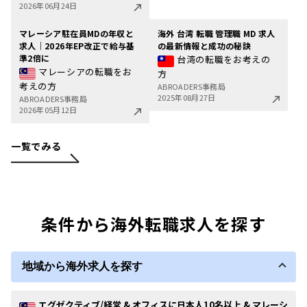
2026年06月24日
マレーシア駐在員MDの年収と
海外 台湾 転職 管理職 MD 求人
求人｜2026年EP改正で給与基
の最新情報と成功の秘訣
準2倍に
台湾の転職をお考えの
マレーシアの転職をお
方
考えの方
ABROADERS事務局
2025年08月27日
ABROADERS事務局
2026年05月12日
一覧でみる
条件から海外転職求人を探す
地域から海外求人を探す
エグゼクティブ/経営 & オフィスに日本人10名以上 & マレーシ