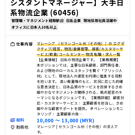
シスタントマネージャー】大手日
系物流企業 (60456)
管理職・マネジメント経験歓迎
日系企業
現地採用社員活躍中
オフィスに日本人10名以上
マレーシア （セランゴール州（その他））の エグゼ
仕事内容
クティブ/経営、物流/倉庫管理、接客/カスタマーサ
ービス/飲食/コールセンター 物流 転職・求人一覧
【企業情報】 日系の物流企業です。 【業務概要】
本ポジションでは、主要な日系顧客、部門責任者、
および現地のローカルスタッフを繋ぐ「ブリッジ人
材」として、現地法人の運営を円滑に推進する役割
を担います。 高い裁量権のもと、状況に応じた的確
な意思決定と、日本品質のサービスを担保するきめ
細やかなマネジメントが期待される、拠点経営のキ
ーマンとなるポジションです。 【業務詳細】 顧客対
応・カスタマーサービス： 主要顧客を担当し、きめ
細やかな顧客サポートを提供。 オペレーションモニ
タリング： 主要顧客の貨…
10,000 〜 13,000 (MYR)
給料
マレーシア | セランゴール州（その他）の求人で
勤務地
す。