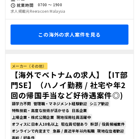
0700 〜 1900
就業時間
求人掲載元Reeracoen Malaysia
この海外の求人案件を見る
メーカー（その他）
【海外でベトナムの求人】【IT部
門SE】（ハノイ勤務 / 社宅や年2
回の帰国手当など好待遇案件◎)
語学力不問
管理職・マネジメント経験歓迎
シニア歓迎
特殊技能・高度な技術が活かせる
日系企業
上場企業・株式公開企業
現地採用社員活躍中
オフィスに日本人10名以上
駐在員切替あり
幹部 / 役員候補案件
オンラインで内定まで
急募 / 直近半年以内転職
現地在住者歓迎
高給 / 好条件