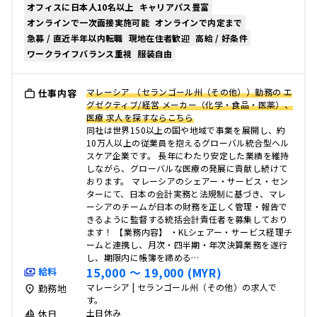
オフィスに日本人10名以上
キャリアパス豊富
オンラインで一次面接実施可能
オンラインで内定まで
急募 / 直近半年以内転職
現地在住者歓迎
高給 / 好条件
ワークライフバランス重視
服装自由
マレーシア （セランゴール州（その他））勤務の エ
仕事内容
グゼクティブ/経営 メーカー（化学・食品・医薬）、
医療 求人を探すならこちら
同社は世界150以上の国や地域で事業を展開し、約
10万人以上の従業員を抱えるグローバル統合型ヘル
スケア企業です。 長年にわたり安定した業績を維持
しながら、グローバルな医療の発展に貢献し続けて
おります。 マレーシアのシェアー・サービス・セン
ターにて、日本の会計実務と法規制に基づき、マレ
ーシアのチームが日本の財務を正しく管理・報告で
きるように監督する統括会計責任者を募集しており
ます！ 【業務内容】 ・KLシェアー・サービス経理チ
ームと連携し、月次・四半期・年次決算業務を遂行
し、期限内に帳簿を締める…
15,000 〜 19,000 (MYR)
給料
マレーシア | セランゴール州（その他）の求人で
勤務地
す。
土日休み
休日