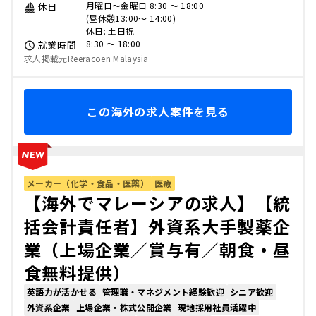
月曜日～金曜日 8:30 ～ 18:00
休日
(昼休憩13:00～ 14:00)
休日: 土日祝
8:30 〜 18:00
就業時間
求人掲載元Reeracoen Malaysia
この海外の求人案件を見る
メーカー（化学・食品・医薬）
医療
【海外でマレーシアの求人】【統
括会計責任者】外資系大手製薬企
業（上場企業／賞与有／朝食・昼
食無料提供）
英語力が活かせる
管理職・マネジメント経験歓迎
シニア歓迎
外資系企業
上場企業・株式公開企業
現地採用社員活躍中