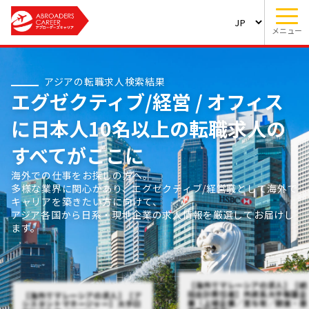
メニュー
アジアの転職求人検索結果
エグゼクティブ/経営 / オフィス
に日本人10名以上の転職求人の
すべてがここに
海外での仕事をお探しの方へ。
多様な業界に関心があり、エグゼクティブ/経営職として海外で
キャリアを築きたい方に向けて、
アジア各国から日系・現地企業の求人情報を厳選してお届けし
ます。
【海外でマレーシアの求人】【統
括会計責任者】外資系大手製薬企
【海外でマレーシアの求人】【ア
業（上場企業／賞与有／朝食・昼
シスタントマネージャー】大手日