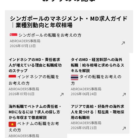
シンガポールのマネジメント・MD求人ガイド
｜業種別動向と年収相場
シンガポールの転職をお考えの方
ABROADERS事務局
2026年07月13日
インドネシアのMD・責任者求
タイのMD・経営幹部への海外
人が増えている理由と転職成功
転職｜給与相場と求められるス
のステップ
キルを解説
インドネシアの転職を
タイの転職をお考えの
お考えの方
方
ABROADERS事務局
ABROADERS事務局
2026年07月01日
2026年06月24日
海外転職でベトナムの責任者・
アジアで高給・好条件の海外求
MDになるには？求人の探し方
人を見つける｜駐在員・現地採
から年収まで徹底解説
用の転職術
ABROADERS事務局
ベトナムの転職をお考
2026年05月21日
えの方
ABROADERS事務局