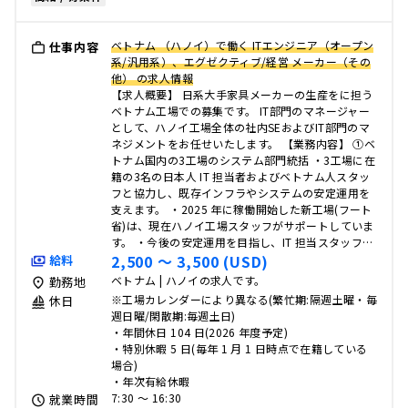
ベトナム （ハノイ）で働く ITエンジニア（オープン
仕事内容
系/汎用系）、エグゼクティブ/経営 メーカー（その
他） の求人情報
【求人概要】 日系大手家具メーカーの生産をに担う
ベトナム工場での募集です。 IT部門のマネージャー
として、ハノイ工場全体の社内SEおよびIT部門のマ
ネジメントをお任せいたします。 【業務内容】 ①ベ
トナム国内の3工場のシステム部門統括 ・3工場に在
籍の3名の日本人 IT 担当者およびベトナム人スタッ
フと協力し、既存インフラやシステムの安定運用を
支えます。 ・2025 年に稼働開始した新工場(フート
省)は、現在ハノイ工場スタッフがサポートしていま
す。 ・今後の安定運用を目指し、IT 担当スタッフ…
2,500 〜 3,500 (USD)
給料
ベトナム | ハノイの求人です。
勤務地
※工場カレンダーにより異なる(繁忙期:隔週土曜・毎
休日
週日曜/閑散期:毎週土日)
・年間休日 104 日(2026 年度予定)
・特別休暇 5 日(毎年 1 月 1 日時点で在籍している
場合)
・年次有給休暇
7:30 〜 16:30
就業時間