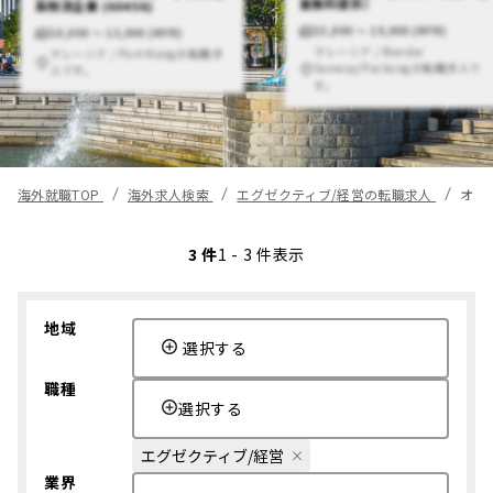
食無料提供）
系物流企業 (60456)
15,000 〜 19,000 (MYR)
10,000 〜 13,000 (MYR)
マレーシア / Bandar
マレーシア / Port Klangの転職求
Sunway/Puchongの転職求人で
人です。
す。
海外就職TOP
海外求人検索
エグゼクティブ/経営の転職求人
オフ
3 件
1 - 3 件表示
地域
選択する
職種
選択する
エグゼクティブ/経営
業界