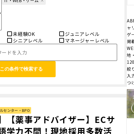
IT・WEB・ゲーム
AB
ャリ
未経験OK
ジュニアレベル
ゲ
シニアレベル
マネージャーレベル
掲
W
地
1
絞
この条件で検索する
入
つ
ルセンター・BPO
】【薬事アドバイザー】ECサ
語学力不問！現地採用多数活