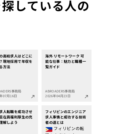
人を探している人の
の高給求人はどこに
海外 リモートワーク 可
？現地採用で年収を
能な仕事：魅力と職種一
る方法
覧ガイド
OADERS事務局
ABROADERS事務局
6年07月16日
2026年04月23日
求人転職を成功させ
フィリピンのエンジニア
駐在員福利厚生の充
求人事情と成功する技術
理解しよう
者の道とは
フィリピンの転