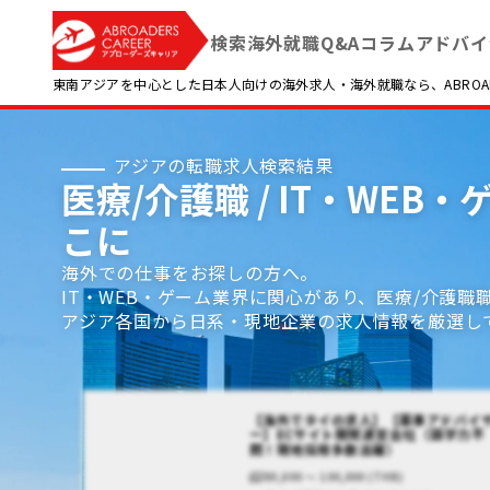
検索
海外就職Q&A
コラム
アドバイ
東南アジアを中心とした日本人向けの海外求人・海外就職なら、ABROADE
アジアの転職求人検索結果
医療/介護職 / IT・WE
こに
海外での仕事をお探しの方へ。
IT・WEB・ゲーム業界に関心があり、医療/介護
アジア各国から日系・現地企業の求人情報を厳選し
【海外でタイの求人】【薬事アドバイ
ー】ECサイト開発運営会社（語学力不
問！現地採用多数活躍）
80,000 〜 100,000 (THB)