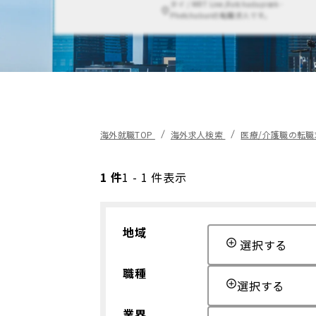
タイ / MRT Line,Ratchadapisek -
Phetchaburiの転職求人です。
海外就職TOP
海外求人検索
医療/介護職の転
1 件
1 - 1 件表示
地域
選択する
職種
選択する
業界