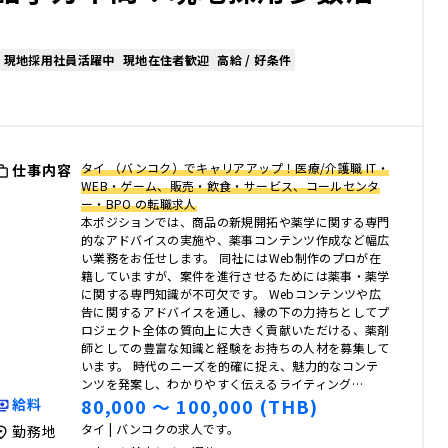
現地採用社員活躍中
現地在住者歓迎
高給 / 好条件
タイ （バンコク）でキャリアアップ！医療/介護職 IT・
仕事内容
WEB・ゲーム、販売・飲食・サービス、コールセンタ
ー・BPO の転職求人
本ポジションでは、商品の新規開拓や薬学に関する専門
的なアドバイスの実施や、薬事コンテンツ作成など幅広
い業務をお任せします。 同社にはWeb制作のプロが在
籍していますが、案件を進行させるためには薬事・薬学
に関する専門知識が不可欠です。 Webコンテンツや広
告に関するアドバイスを通し、縁の下の力持ちとしてプ
ロジェクト全体の質向上に大きく貢献いただける、薬剤
師としての豊富な知識と経験をお持ちの人材を募集して
います。 時代のニーズを的確に捉え、魅力的なコンテ
ンツを発案し、わかりやすく伝えるライティング…
80,000 〜 100,000 (THB)
給料
タイ | バンコクの求人です。
勤務地