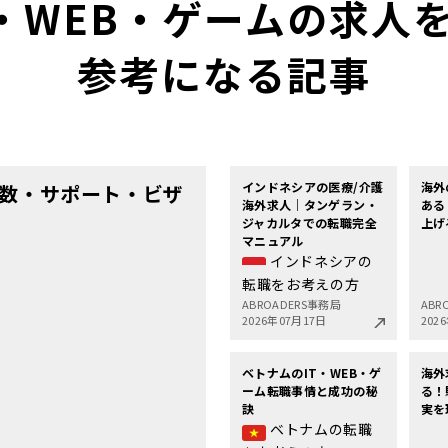
T・WEB・ゲームの求
参考になる記事
インドネシアの医療/介護
海外
数・サポート・ビザ
海外求人｜タンゲラン・
ある
ジャカルタでの転職完全
上げ
マニュアル
インドネシアの
転職をお考えの方
ABROADERS事務局
ABR
2026年07月17日
202
ベトナムのIT・WEB・ゲ
海外
ーム転職事情と成功の秘
る！
訣
実を
ベトナムの転職