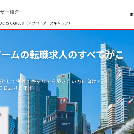
ザー紹介
求
RS CAREER（アブローダーズキャリア）
B・ゲームの転職求人のすべてがこ
職職として海外でキャリアを築きたい方に向けて、
てお届けします。
ザ