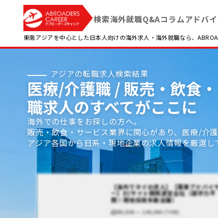
検索
海外就職Q&A
コラム
アドバイ
東南アジアを中心とした日本人向けの海外求人・海外就職なら、ABROADE
アジアの転職求人検索結果
医療/介護職 / 販売・飲食・
職求人のすべてがここに
海外での仕事をお探しの方へ。
販売・飲食・サービス業界に関心があり、医療/介
アジア各国から日系・現地企業の求人情報を厳選し
【海外でタイの求人】【薬事アドバイ
ー】ECサイト開発運営会社（語学力不
問！現地採用多数活躍）
80,000 〜 100,000 (THB)