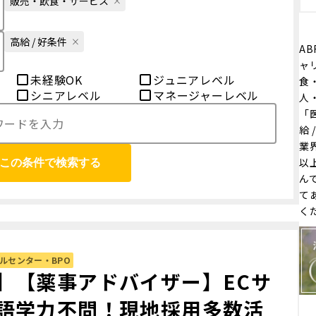
販売・飲食・サービス
高給 / 好条件
AB
ャ
未経験OK
ジュニアレベル
食・
シニアレベル
マネージャーレベル
人
「医
給
業
以
この条件で検索する
ん
て
く
ルセンター・BPO
】【薬事アドバイザー】ECサ
語学力不問！現地採用多数活