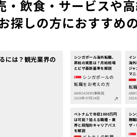
売・飲食・サービスや高給
お探しの方におすすめ
シンガポール海外転職、
イン
るには？観光業界の
昇給の実態は？月給相場
海外
とビザ最新基準を解説
ジャ
マニ
シンガポールの
転職をお考えの方
転
ABROADERS事務局
ABR
2026年07月24日
202
ベトナムで年収1000万円
シン
は可能？狙える職種・業
務職
界と段階的キャリアパス
ザ・
を解説
ベトナムの転職