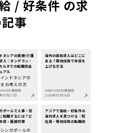
 / 好条件 の求
の記事
ドネシアの医療/介護
海外の高給求人はどこに
求人｜タンゲラン・
ある？現地採用で年収を
カルタでの転職完全
上げる方法
ュアル
インドネシアの
職をお考えの方
OADERS事務局
ABROADERS事務局
6年07月17日
2026年07月16日
ガポールで人事・労
アジアで高給・好条件の
に転職するには？ビ
海外求人を見つける｜駐
年収・面接対策
在員・現地採用の転職術
シンガポールの