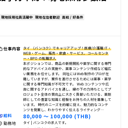
現地採用社員活躍中
現地在住者歓迎
高給 / 好条件
タイ （バンコク）でキャリアアップ！医療/介護職 IT・
仕事内容
WEB・ゲーム、販売・飲食・サービス、コールセンタ
ー・BPO の転職求人
本ポジションでは、商品の新規開拓や薬学に関する専門
的なアドバイスの実施や、薬事コンテンツ作成など幅広
い業務をお任せします。 同社にはWeb制作のプロが在
籍していますが、案件を進行させるためには薬事・薬学
に関する専門知識が不可欠です。 Webコンテンツや広
告に関するアドバイスを通し、縁の下の力持ちとしてプ
ロジェクト全体の質向上に大きく貢献いただける、薬剤
師としての豊富な知識と経験をお持ちの人材を募集して
います。 時代のニーズを的確に捉え、魅力的なコンテ
ンツを発案し、わかりやすく伝えるライティング…
80,000 〜 100,000 (THB)
給料
タイ | バンコクの求人です。
勤務地