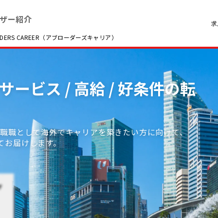
ザー紹介
求
RS CAREER（アブローダーズキャリア）
サービス / 高給 / 好条件の転
護職職として海外でキャリアを築きたい方に向けて、
てお届けします。
ザ