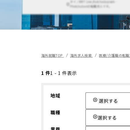
タイ / MRT Line,Ratchadapisek -
Phetchaburiの転職求人です。
海外就職TOP
海外求人検索
医療/介護職の転
1 件
1 - 1 件表示
地域
選択する
職種
選択する
業界