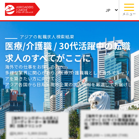
メニュー
アジアの転職求人検索結果
医療/介護職 / 30代活躍中の転職
求人のすべてがここに
海外での仕事をお探しの方へ。
多様な業界に関心があり、医療/介護職職として海外でキャリ
アを築きたい方に向けて、
アジア各国から日系・現地企業の求人情報を厳選してお届けし
ます。
【海外でタイの求人】【薬事アド
【海外でシンガポールの求人】
バイザー】ECサイト開発運営会
【コーディネーター 兼 医療通
社（語学力不問！現地採用多数活
訳】日系クリニック
躍）
4,000 〜 5,000 (SGD)
80,000 〜 100,000 (THB)
シンガポール / Central,Westの転