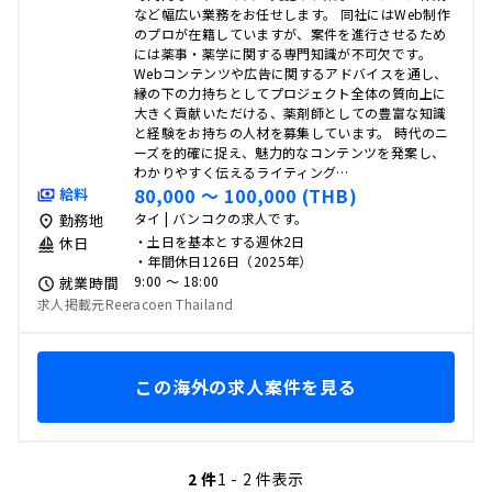
など幅広い業務をお任せします。 同社にはWeb制作
のプロが在籍していますが、案件を進行させるため
には薬事・薬学に関する専門知識が不可欠です。
Webコンテンツや広告に関するアドバイスを通し、
縁の下の力持ちとしてプロジェクト全体の質向上に
大きく貢献いただける、薬剤師としての豊富な知識
と経験をお持ちの人材を募集しています。 時代のニ
ーズを的確に捉え、魅力的なコンテンツを発案し、
わかりやすく伝えるライティング…
80,000 〜 100,000 (THB)
給料
タイ | バンコクの求人です。
勤務地
・土日を基本とする週休2日
休日
・年間休日126日（2025年）
9:00 〜 18:00
就業時間
求人掲載元Reeracoen Thailand
この海外の求人案件を見る
2 件
1 - 2 件表示