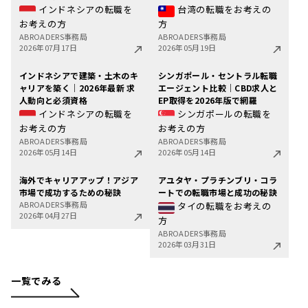
インドネシアの転職を
台湾の転職をお考えの
お考えの方
方
ABROADERS事務局
ABROADERS事務局
2026年07月17日
2026年05月19日
インドネシアで建築・土木のキ
シンガポール・セントラル転職
ャリアを築く｜2026年最新 求
エージェント比較｜CBD求人と
人動向と必須資格
EP取得を2026年版で網羅
インドネシアの転職を
シンガポールの転職を
お考えの方
お考えの方
ABROADERS事務局
ABROADERS事務局
2026年05月14日
2026年05月14日
海外でキャリアアップ！アジア
アユタヤ・プラチンブリ・コラ
市場で成功するための秘訣
ートでの転職市場と成功の秘訣
ABROADERS事務局
タイの転職をお考えの
2026年04月27日
方
ABROADERS事務局
2026年03月31日
一覧でみる