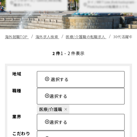
タイ / MRT Line,Ratchadapisek -
職求人です。
Phetchaburiの転職求人です。
海外就職TOP
海外求人検索
医療/介護職の転職求人
30代活躍中
2 件
1 - 2 件表示
地域
選択する
職種
選択する
医療/介護職
業界
選択する
こだわり