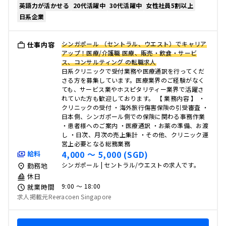
英語力が活かせる
20代活躍中
30代活躍中
女性社員5割以上
日系企業
シンガポール （セントラル、ウエスト）でキャリア
仕事内容
アップ！医療/介護職 医療、販売・飲食・サービ
ス、コンサルティング の転職求人
日系クリニックで受付業務や医療通訳を行ってくだ
さる方を募集しています。医療業界のご経験がなく
ても、サービス業やホスピタリティー業界で活躍さ
れていた方も歓迎しております。 【 業務内容 】 ・
クリニックの受付 ・海外旅⾏傷害保険の引受審査 ・
⽇本側、シンガポール側での保険に関わる事務作業
・患者様へのご案内 ・医療通訳 ・お薬の準備、お渡
し ・⽇次、⽉次の売上集計 ・その他、クリニック運
営上必要となる総務業務
4,000 〜 5,000 (SGD)
給料
シンガポール | セントラル/ウエストの求人です。
勤務地
休日
9:00 〜 18:00
就業時間
求人掲載元Reeracoen Singapore