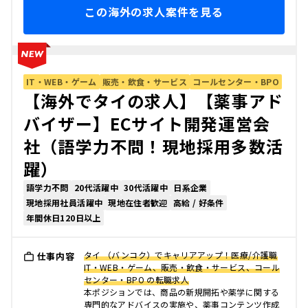
この海外の求人案件を見る
IT・WEB・ゲーム
販売・飲食・サービス
コールセンター・BPO
【海外でタイの求人】【薬事アド
バイザー】ECサイト開発運営会
社（語学力不問！現地採用多数活
躍）
語学力不問
20代活躍中
30代活躍中
日系企業
現地採用社員活躍中
現地在住者歓迎
高給 / 好条件
年間休日120日以上
タイ （バンコク）でキャリアアップ！医療/介護職
仕事内容
IT・WEB・ゲーム、販売・飲食・サービス、コール
センター・BPO の転職求人
本ポジションでは、商品の新規開拓や薬学に関する
専門的なアドバイスの実施や、薬事コンテンツ作成