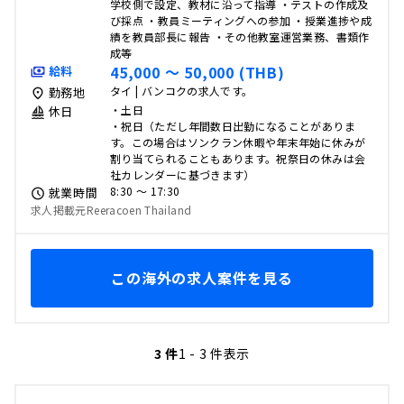
学校側で設定、教材に沿って指導 ・テストの作成及
び採点 ・教員ミーティングへの参加 ・授業進捗や成
績を教員部長に報告 ・その他教室運営業務、書類作
成等
45,000 〜 50,000 (THB)
給料
タイ | バンコクの求人です。
勤務地
・土日
休日
・祝日（ただし年間数日出勤になることがありま
す。この場合はソンクラン休暇や年末年始に休みが
割り当てられることもあります。祝祭日の休みは会
社カレンダーに基づきます）
8:30 〜 17:30
就業時間
求人掲載元Reeracoen Thailand
この海外の求人案件を見る
3 件
1 - 3 件表示