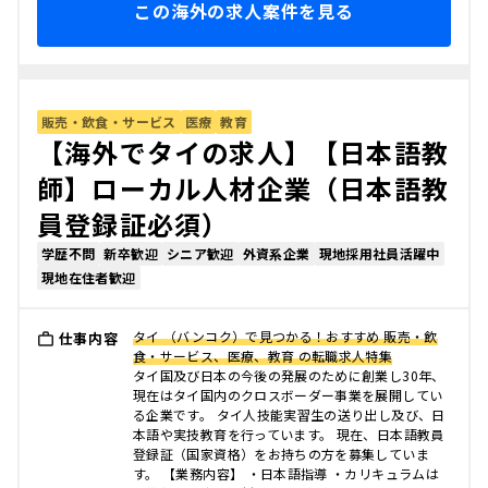
この海外の求人案件を見る
販売・飲食・サービス
医療
教育
【海外でタイの求人】【日本語教
師】ローカル人材企業（日本語教
員登録証必須）
学歴不問
新卒歓迎
シニア歓迎
外資系企業
現地採用社員活躍中
現地在住者歓迎
タイ （バンコク）で見つかる！おすすめ 販売・飲
仕事内容
食・サービス、医療、教育 の転職求人特集
タイ国及び日本の今後の発展のために創業し30年、
現在はタイ国内のクロスボーダー事業を展開してい
る企業です。 タイ人技能実習生の送り出し及び、日
本語や実技教育を行っています。 現在、日本語教員
登録証（国家資格）をお持ちの方を募集していま
す。 【業務内容】 ・日本語指導 ・カリキュラムは