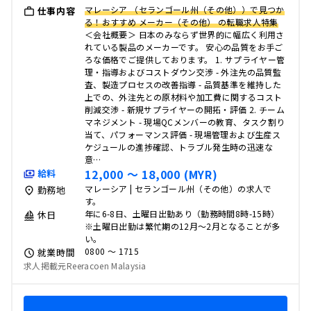
マレーシア （セランゴール州（その他））で見つか
仕事内容
る！おすすめ メーカー（その他） の転職求人特集
＜会社概要＞ 日本のみならず世界的に幅広く利用さ
れている製品のメーカーです。 安心の品質をお手ご
ろな価格でご提供しております。 1. サプライヤー管
理・指導およびコストダウン交渉 - 外注先の品質監
査、製造プロセスの改善指導 - 品質基準を維持した
上での、外注先との原材料や加工費に関するコスト
削減交渉 - 新規サプライヤーの開拓・評価 2. チーム
マネジメント - 現場QCメンバーの教育、タスク割り
当て、パフォーマンス評価 - 現場管理および生産ス
ケジュールの進捗確認、トラブル発生時の迅速な
意…
12,000 〜 18,000 (MYR)
給料
マレーシア | セランゴール州（その他）の求人で
勤務地
す。
年に6-8日、土曜日出勤あり（勤務時間8時-15時）
休日
※土曜日出勤は繁忙期の12月～2月となることが多
い。
0800 〜 1715
就業時間
求人掲載元Reeracoen Malaysia