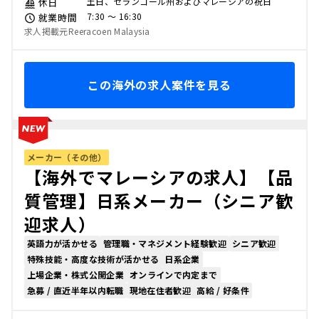
土日、セランゴール州およびマレーシアの祝日
休日
7:30 〜 16:30
就業時間
求人掲載元Reeracoen Malaysia
この海外の求人案件を見る
メーカー（その他）
【海外でマレーシアの求人】【品
質管理】日系メーカー（シニア歓
迎求人）
英語力が活かせる
管理職・マネジメント経験歓迎
シニア歓迎
特殊技能・高度な技術が活かせる
日系企業
上場企業・株式公開企業
オンラインで内定まで
急募 / 直近半年以内転職
現地在住者歓迎
高給 / 好条件