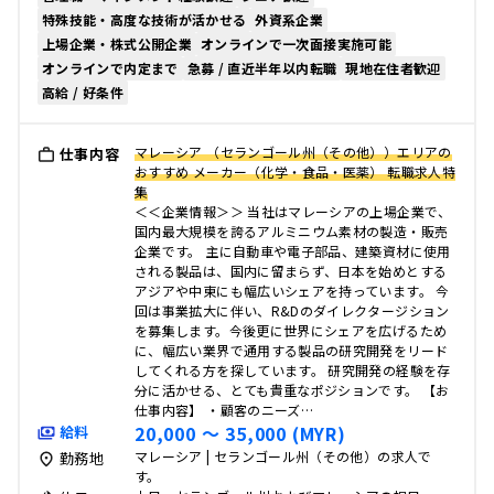
特殊技能・高度な技術が活かせる
外資系企業
上場企業・株式公開企業
オンラインで一次面接実施可能
オンラインで内定まで
急募 / 直近半年以内転職
現地在住者歓迎
高給 / 好条件
マレーシア （セランゴール州（その他））エリアの
仕事内容
おすすめ メーカー（化学・食品・医薬） 転職求人特
集
＜＜企業情報＞＞ 当社はマレーシアの上場企業で、
国内最大規模を誇るアルミニウム素材の製造・販売
企業です。 主に自動車や電子部品、建築資材に使用
される製品は、国内に留まらず、日本を始めとする
アジアや中東にも幅広いシェアを持っています。 今
回は事業拡大に伴い、R&Dのダイレクタージション
を募集します。今後更に世界にシェアを広げるため
に、幅広い業界で通用する製品の研究開発をリード
してくれる方を探しています。 研究開発の経験を存
分に活かせる、とても貴重なポジションです。 【お
仕事内容】 ・顧客のニーズ…
20,000 〜 35,000 (MYR)
給料
マレーシア | セランゴール州（その他）の求人で
勤務地
す。