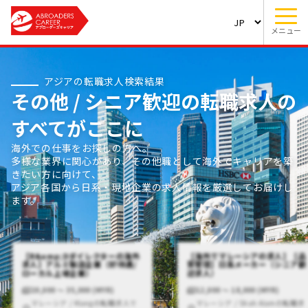
メニュー
アジアの転職求人検索結果
その他 / シニア歓迎の転職求人の
すべてがここに
海外での仕事をお探しの方へ。
多様な業界に関心があり、その他職として海外でキャリアを築
きたい方に向けて、
アジア各国から日系・現地企業の求人情報を厳選してお届けし
ます。
【R&amp;Dダイレクターの海外
【海外でマレーシアの求人】【品
求人】アルミ製造企業（好待遇/
質管理】日系メーカー（シニア歓
ローカル上場企業）
迎求人）
20,000 〜 35,000 (MYR)
12,000 〜 18,000 (MYR)
マレーシア / Klangの転職求人で
マレーシア / Shah Alamの転職求