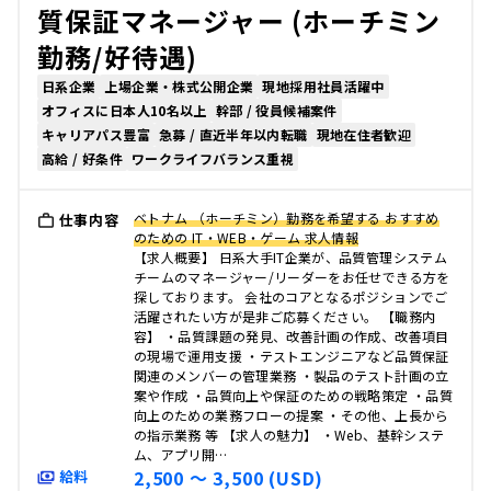
質保証マネージャー (ホーチミン
勤務/好待遇)
日系企業
上場企業・株式公開企業
現地採用社員活躍中
オフィスに日本人10名以上
幹部 / 役員候補案件
キャリアパス豊富
急募 / 直近半年以内転職
現地在住者歓迎
高給 / 好条件
ワークライフバランス重視
ベトナム （ホーチミン）勤務を希望する おすすめ
仕事内容
のための IT・WEB・ゲーム 求人情報
【求人概要】 日系大手IT企業が、品質管理システム
チームのマネージャー/リーダーをお任せできる方を
探しております。 会社のコアとなるポジションでご
活躍されたい方が是非ご応募ください。 【職務内
容】 ・品質課題の発見、改善計画の作成、改善項目
の現場で運用支援 ・テストエンジニアなど品質保証
関連のメンバーの管理業務 ・製品のテスト計画の立
案や作成 ・品質向上や保証のための戦略策定 ・品質
向上のための業務フローの提案 ・その他、上長から
の指示業務 等 【求人の魅力】 ・Web、基幹システ
ム、アプリ開…
2,500 〜 3,500 (USD)
給料