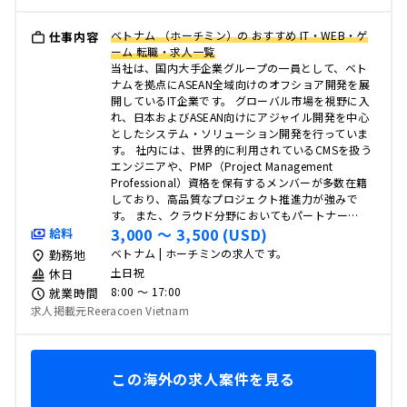
ベトナム （ホーチミン）の おすすめ IT・WEB・ゲ
仕事内容
ーム 転職・求人一覧
当社は、国内大手企業グループの一員として、ベト
ナムを拠点にASEAN全域向けのオフショア開発を展
開しているIT企業です。 グローバル市場を視野に入
れ、日本およびASEAN向けにアジャイル開発を中心
としたシステム・ソリューション開発を行っていま
す。 社内には、世界的に利用されているCMSを扱う
エンジニアや、PMP（Project Management
Professional）資格を保有するメンバーが多数在籍
しており、高品質なプロジェクト推進力が強みで
す。 また、クラウド分野においてもパートナー…
3,000 〜 3,500 (USD)
給料
ベトナム | ホーチミンの求人です。
勤務地
土日祝
休日
8:00 〜 17:00
就業時間
求人掲載元Reeracoen Vietnam
この海外の求人案件を見る