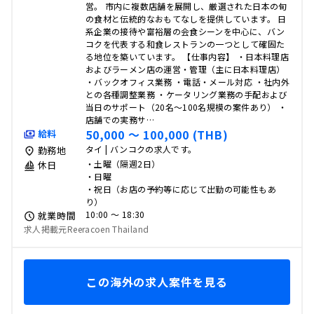
営。 市内に複数店舗を展開し、厳選された日本の旬
の食材と伝統的なおもてなしを提供しています。 日
系企業の接待や富裕層の会食シーンを中心に、バン
コクを代表する和食レストランの一つとして確固た
る地位を築いています。 【仕事内容】 ・日本料理店
およびラーメン店の運営・管理（主に日本料理店）
・バックオフィス業務 ・電話・メール対応 ・社内外
との各種調整業務 ・ケータリング業務の手配および
当日のサポート（20名～100名規模の案件あり） ・
店舗での実務サ…
50,000 〜 100,000 (THB)
給料
タイ | バンコクの求人です。
勤務地
・土曜（隔週2日）
休日
・日曜
・祝日（お店の予約等に応じて出勤の可能性もあ
り）
10:00 〜 18:30
就業時間
求人掲載元Reeracoen Thailand
この海外の求人案件を見る