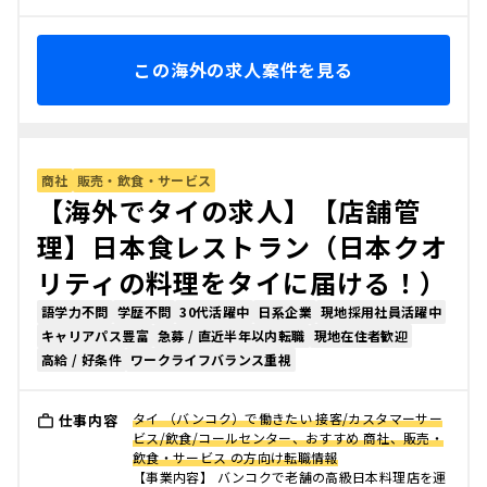
この海外の求人案件を見る
商社
販売・飲食・サービス
【海外でタイの求人】【店舗管
理】日本食レストラン（日本クオ
リティの料理をタイに届ける！）
語学力不問
学歴不問
30代活躍中
日系企業
現地採用社員活躍中
キャリアパス豊富
急募 / 直近半年以内転職
現地在住者歓迎
高給 / 好条件
ワークライフバランス重視
タイ （バンコク）で働きたい 接客/カスタマーサー
仕事内容
ビス/飲食/コールセンター、おすすめ 商社、販売・
飲食・サービス の方向け転職情報
【事業内容】 バンコクで老舗の高級日本料理店を運