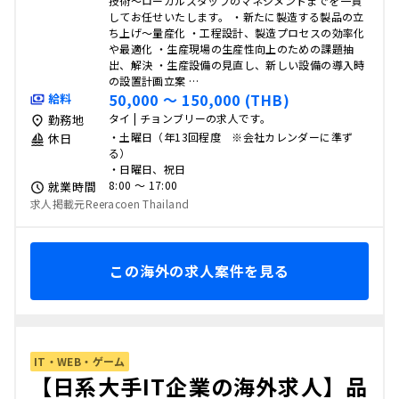
技術〜ローカルスタッフのマネジメントまでを一貫
してお任せいたします。 ・新たに製造する製品の立
ち上げ〜量産化 ・工程設計、製造プロセスの効率化
や最適化 ・生産現場の生産性向上のための課題抽
出、解決 ・生産設備の見直し、新しい設備の導入時
の設置計画立案 …
50,000 〜 150,000 (THB)
給料
タイ | チョンブリーの求人です。
勤務地
・土曜日（年13回程度 ※会社カレンダーに準ず
休日
る）
・日曜日、祝日
8:00 〜 17:00
就業時間
求人掲載元Reeracoen Thailand
この海外の求人案件を見る
IT・WEB・ゲーム
【日系大手IT企業の海外求人】品