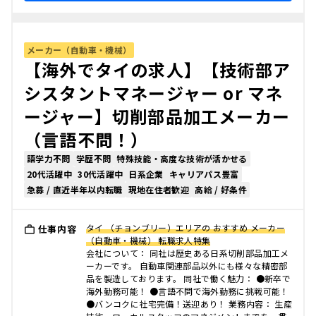
メーカー（自動車・機械）
【海外でタイの求人】【技術部ア
シスタントマネージャー or マネ
ージャー】切削部品加工メーカー
（言語不問！）
語学力不問
学歴不問
特殊技能・高度な技術が活かせる
20代活躍中
30代活躍中
日系企業
キャリアパス豊富
急募 / 直近半年以内転職
現地在住者歓迎
高給 / 好条件
タイ （チョンブリー）エリアの おすすめ メーカー
仕事内容
（自動車・機械） 転職求人特集
会社について： 同社は歴史ある日系切削部品加工メ
ーカーです。 自動車関連部品以外にも様々な精密部
品を製造しております。 同社で働く魅力： ●新卒で
海外勤務可能！ ●言語不問で海外勤務に挑戦可能！
●バンコクに社宅完備！送迎あり！ 業務内容： 生産