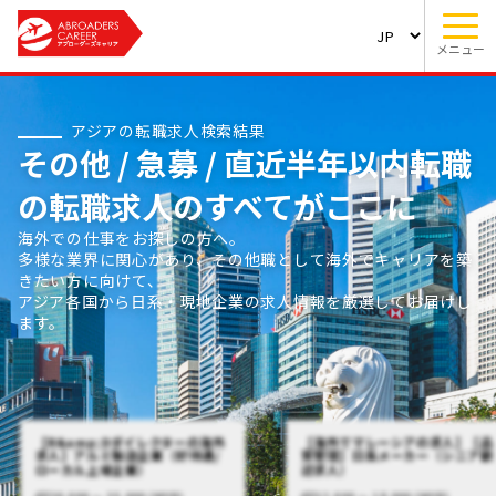
メニュー
アジアの転職求人検索結果
その他 / 急募 / 直近半年以内転職
の転職求人のすべてがここに
海外での仕事をお探しの方へ。
多様な業界に関心があり、その他職として海外でキャリアを築
きたい方に向けて、
アジア各国から日系・現地企業の求人情報を厳選してお届けし
ます。
【R&amp;Dダイレクターの海外
【海外でマレーシアの求人】【品
求人】アルミ製造企業（好待遇/
質管理】日系メーカー（シニア歓
ローカル上場企業）
迎求人）