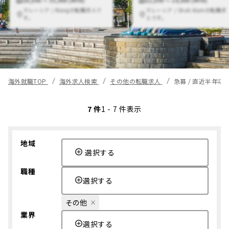
20,000 〜 35,000 (MYR)
12,000 〜 18,000 (MYR)
マレーシア / Klangの転職求人で
マレーシア / Shah Alamの転職求
す。
人です。
海外就職TOP
海外求人検索
その他の転職求人
急募 / 直近半年
7 件
1 - 7 件表示
地域
選択する
職種
選択する
その他
業界
選択する