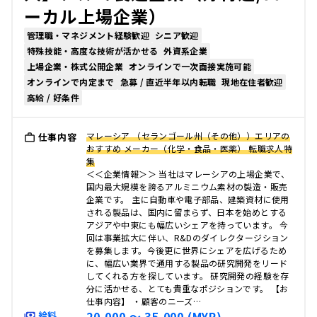
ーカル上場企業）
管理職・マネジメント経験歓迎
シニア歓迎
特殊技能・高度な技術が活かせる
外資系企業
上場企業・株式公開企業
オンラインで一次面接実施可能
オンラインで内定まで
急募 / 直近半年以内転職
現地在住者歓迎
高給 / 好条件
マレーシア （セランゴール州（その他））エリアの
仕事内容
おすすめ メーカー（化学・食品・医薬） 転職求人特
集
＜＜企業情報＞＞ 当社はマレーシアの上場企業で、
国内最大規模を誇るアルミニウム素材の製造・販売
企業です。 主に自動車や電子部品、建築資材に使用
される製品は、国内に留まらず、日本を始めとする
アジアや中東にも幅広いシェアを持っています。 今
回は事業拡大に伴い、R&Dのダイレクタージション
を募集します。今後更に世界にシェアを広げるため
に、幅広い業界で通用する製品の研究開発をリード
してくれる方を探しています。 研究開発の経験を存
分に活かせる、とても貴重なポジションです。 【お
仕事内容】 ・顧客のニーズ…
20,000 〜 35,000 (MYR)
給料