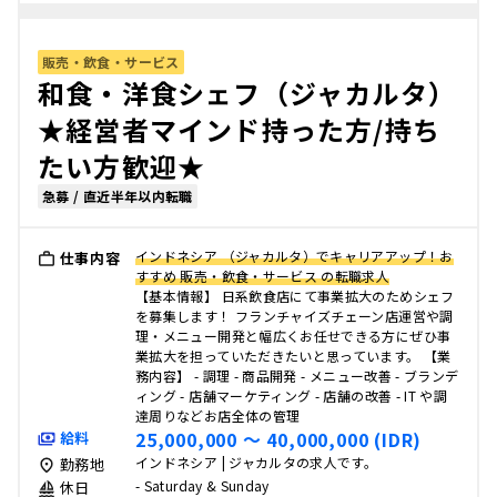
販売・飲食・サービス
和食・洋食シェフ（ジャカルタ）
★経営者マインド持った方/持ち
たい方歓迎★
急募 / 直近半年以内転職
インドネシア （ジャカルタ）でキャリアアップ！お
仕事内容
すすめ 販売・飲食・サービス の転職求人
【基本情報】 日系飲食店にて事業拡大のためシェフ
を募集します！ フランチャイズチェーン店運営や調
理・メニュー開発と幅広くお任せできる方にぜひ事
業拡大を担っていただきたいと思っています。 【業
務内容】 - 調理 - 商品開発 - メニュー改善 - ブランデ
ィング - 店舗マーケティング - 店舗の改善 - IT や調
達周りなどお店全体の管理
25,000,000 〜 40,000,000 (IDR)
給料
インドネシア | ジャカルタの求人です。
勤務地
- Saturday & Sunday
休日