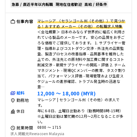
急募 / 直近半年以内転職
現地在住者歓迎
高給 / 好条件
マレーシア （セランゴール州（その他））で見つか
仕事内容
る！おすすめ メーカー（その他） の転職求人特集
＜会社概要＞ 日本のみならず世界的に幅広く利用さ
れている製品のメーカーです。 安心の品質をお手ご
ろな価格でご提供しております。 1. サプライヤー管
理・指導およびコストダウン交渉 - 外注先の品質監
査、製造プロセスの改善指導 - 品質基準を維持した
上での、外注先との原材料や加工費に関するコスト
削減交渉 - 新規サプライヤーの開拓・評価 2. チーム
マネジメント - 現場QCメンバーの教育、タスク割り
当て、パフォーマンス評価 - 現場管理および生産ス
ケジュールの進捗確認、トラブル発生時の迅速な
意…
12,000 〜 18,000 (MYR)
給料
マレーシア | セランゴール州（その他）の求人で
勤務地
す。
年に6-8日、土曜日出勤あり（勤務時間8時-15時）
休日
※土曜日出勤は繁忙期の12月～2月となることが多
い。
0800 〜 1715
就業時間
求人掲載元Reeracoen Malaysia