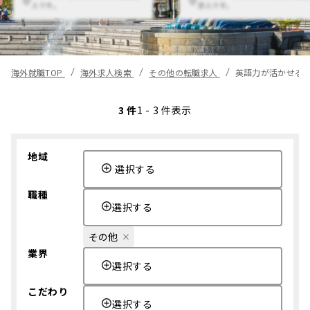
人です。
求人です。
海外就職TOP
海外求人検索
その他の転職求人
英語力が活かせる
3 件
1 - 3 件表示
地域
選択する
職種
選択する
その他
業界
選択する
こだわり
選択する