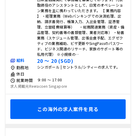
取締役のアシスタントとして、日常のオペレーショ
ン業務を主に携わっていただきます。 【 業務内容
】 ・経理業務（Webバンキングでの決済処理、出
納、請求書発行、帳簿入力、入出金管理、証憑管
理、立替経費精算等） ・総務関連業務（資産・備
品管理、契約書等の書類管理、業者対応等） ・秘書
業務（スケジュール管理、出張会食手配、エグゼク
ティブの業務補助、ビザ更新やSingPassのパスワー
ド、ビジネス関連のリサーチ、家族のサポート等の
私用代理） ※小規模の…
20 〜 20 (SGD)
給料
シンガポール | セントラル/シティーの求人です。
勤務地
休日
９:00 〜 17:00
就業時間
求人掲載元Reeracoen Singapore
この海外の求人案件を見る