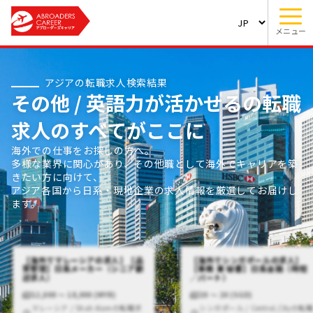
メニュー
アジアの転職求人検索結果
その他 / 英語力が活かせるの転職
求人のすべてがここに
海外での仕事をお探しの方へ。
多様な業界に関心があり、その他職として海外でキャリアを築
きたい方に向けて、
アジア各国から日系・現地企業の求人情報を厳選してお届けし
ます。
【海外でマレーシアの求人】【品
【海外でシンガポールの求人】
質管理】日系メーカー（シニア歓
【事務 兼 秘書】日系金融（時短
迎求人）
／パート）
12,000 〜 18,000 (MYR)
20 〜 20 (SGD)
マレーシア / Shah Alamの転職求
シンガポール / Central,Cityの転