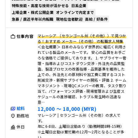
特殊技能・高度な技術が活かせる
日系企業
上場企業・株式公開企業
オンラインで内定まで
急募 / 直近半年以内転職
現地在住者歓迎
高給 / 好条件
マレーシア （セランゴール州（その他））で見つか
仕事内容
る！おすすめ メーカー（その他） の転職求人特集
＜会社概要＞ 日本のみならず世界的に幅広く利用さ
れている製品のメーカーです。 安心の品質をお手ご
ろな価格でご提供しております。 1. サプライヤー管
理・指導およびコストダウン交渉 - 外注先の品質監
査、製造プロセスの改善指導 - 品質基準を維持した
上での、外注先との原材料や加工費に関するコスト
削減交渉 - 新規サプライヤーの開拓・評価 2. チーム
マネジメント - 現場QCメンバーの教育、タスク割り
当て、パフォーマンス評価 - 現場管理および生産ス
ケジュールの進捗確認、トラブル発生時の迅速な
意…
12,000 〜 18,000 (MYR)
給料
マレーシア | セランゴール州（その他）の求人で
勤務地
す。
年に6-8日、土曜日出勤あり（勤務時間8時-15時）
休日
※土曜日出勤は繁忙期の12月～2月となることが多
い。