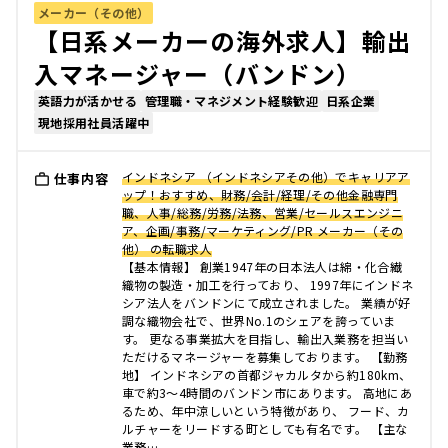
メーカー（その他）
【日系メーカーの海外求人】輸出
入マネージャー（バンドン）
英語力が活かせる
管理職・マネジメント経験歓迎
日系企業
現地採用社員活躍中
インドネシア （インドネシアその他）でキャリアア
仕事内容
ップ！おすすめ、財務/会計/経理/その他金融専門
職、人事/総務/労務/法務、営業/セールスエンジニ
ア、企画/事務/マーケティング/PR メーカー（その
他） の転職求人
【基本情報】 創業1947年の日本法人は綿・化合繊
織物の製造・加工を行っており、 1997年にインドネ
シア法人をバンドンにて成立されました。 業績が好
調な織物会社で、世界No.1のシェアを誇っていま
す。 更なる事業拡大を目指し、輸出入業務を担当い
ただけるマネージャーを募集しております。 【勤務
地】 インドネシアの首都ジャカルタから約180km、
車で約3〜4時間のバンドン市にあります。 高地にあ
るため、年中涼しいという特徴があり、 フード、カ
ルチャーをリードする町としても有名です。 【主な
業務…