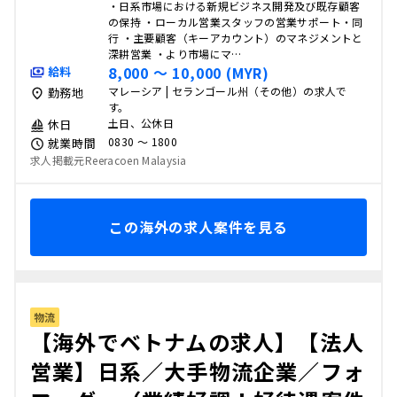
・日系市場における新規ビジネス開発及び既存顧客
の保持 ・ローカル営業スタッフの営業サポート・同
行 ・主要顧客（キーアカウント）のマネジメントと
深耕営業 ・より市場にマ…
8,000 〜 10,000 (MYR)
給料
マレーシア | セランゴール州（その他）の求人で
勤務地
す。
土日、公休日
休日
0830 〜 1800
就業時間
求人掲載元Reeracoen Malaysia
この海外の求人案件を見る
物流
【海外でベトナムの求人】【法人
営業】日系／大手物流企業／フォ