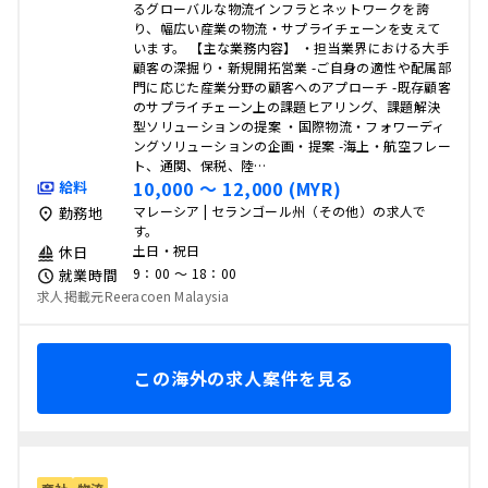
るグローバルな物流インフラとネットワークを誇
り、幅広い産業の物流・サプライチェーンを支えて
います。 【主な業務内容】 ・担当業界における大手
顧客の深掘り・新規開拓営業 -ご自身の適性や配属部
門に応じた産業分野の顧客へのアプローチ -既存顧客
のサプライチェーン上の課題ヒアリング、課題解決
型ソリューションの提案 ・国際物流・フォワーディ
ングソリューションの企画・提案 -海上・航空フレー
ト、通関、保税、陸…
10,000 〜 12,000 (MYR)
給料
マレーシア | セランゴール州（その他）の求人で
勤務地
す。
土日・祝日
休日
9：00 〜 18：00
就業時間
求人掲載元Reeracoen Malaysia
この海外の求人案件を見る