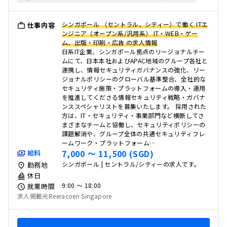
シンガポール （セントラル、シティー）で働く ITエ
仕事内容
ンジニア（オープン系/汎用系） IT・WEB・ゲー
ム、出版・印刷・広告 の求人情報
日系IT企業、シンガポール拠点のリージョナルチー
ムにて、日本本社およびAPAC地域のグループ各社と
連携し、情報セキュリティガバナンスの強化、リー
ジョナルポリシーのグローバル基準整合、全社的な
セキュリティ施策・プラットフォームの導入・運用
を推進してくださる情報セキュリティ戦略・ガバナ
ンススペシャリストを募集いたします。 採用された
方は、IT・セキュリティ・事業部門など横断してさ
まざまなチームと協働し、セキュリティポリシーの
課題解消や、グループ全体の共通セキュリティフレ
ームワーク・プラットフォーム…
7,000 〜 11,500 (SGD)
給料
シンガポール | セントラル/シティーの求人です。
勤務地
休日
9:00 〜 18:00
就業時間
求人掲載元Reeracoen Singapore