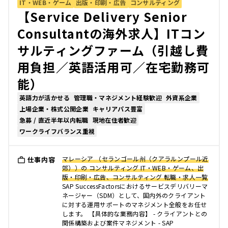
IT・WEB・ゲーム
出版・印刷・広告
コンサルティング
【Service Delivery Senior
Consultantの海外求人】ITコン
サルティングファーム（引越し費
用負担／英語活用可／在宅勤務可
能）
英語力が活かせる
管理職・マネジメント経験歓迎
外資系企業
上場企業・株式公開企業
キャリアパス豊富
急募 / 直近半年以内転職
現地在住者歓迎
ワークライフバランス重視
マレーシア （セランゴール州（クアラルンプール近
仕事内容
郊））の コンサルティング IT・WEB・ゲーム、出
版・印刷・広告、コンサルティング 転職・求人一覧
SAP SuccessFactorsにおけるサービスデリバリーマ
ネージャー（SDM）として、国内外のクライアント
に対する運用サポートのマネジメント全般をお任せ
します。 【具体的な業務内容】 - クライアントとの
関係構築および案件マネジメント - SAP