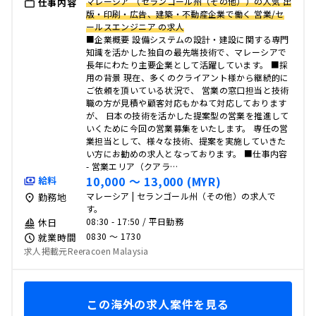
マレーシア （セランゴール州（その他））の人気 出
仕事内容
版・印刷・広告、建築・不動産企業で働く 営業/セ
ールスエンジニア の求人
■企業概要 設備システムの設計・建設に関する専門
知識を活かした独自の最先端技術で、マレーシアで
長年にわたり主要企業として活躍しています。 ■採
用の背景 現在、多くのクライアント様から継続的に
ご依頼を頂いている状況で、 営業の窓口担当と技術
職の方が見積や顧客対応もかねて対応しております
が、 日本の技術を活かした提案型の営業を推進して
いくために今回の営業募集をいたします。 専任の営
業担当として、様々な技術、提案を実施していきた
い方にお勧めの求人となっております。 ■仕事内容
- 営業エリア（クアラ…
10,000 〜 13,000 (MYR)
給料
マレーシア | セランゴール州（その他）の求人で
勤務地
す。
08:30 - 17:50 / 平日勤務
休日
0830 〜 1730
就業時間
求人掲載元Reeracoen Malaysia
この海外の求人案件を見る