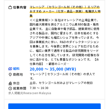
マレーシア （セランゴール州（その他））エリアの
仕事内容
おすすめ メーカー（化学・食品・医薬） 転職求人特
集
＜＜企業情報＞＞ 当社はマレーシアの上場企業で、
国内最大規模を誇るアルミニウム素材の製造・販売
企業です。 主に自動車や電子部品、建築資材に使用
される製品は、国内に留まらず、日本を始めとする
アジアや中東にも幅広いシェアを持っています。 今
回は事業拡大に伴い、R&Dのダイレクタージション
を募集します。今後更に世界にシェアを広げるため
に、幅広い業界で通用する製品の研究開発をリード
してくれる方を探しています。 研究開発の経験を存
分に活かせる、とても貴重なポジションです。 【お
仕事内容】 ・顧客のニーズ…
20,000 〜 35,000 (MYR)
給料
マレーシア | セランゴール州（その他）の求人で
勤務地
す。
土日、セランゴール州およびマレーシアの祝日
休日
7:30 〜 16:30
就業時間
求人掲載元Reeracoen Malaysia