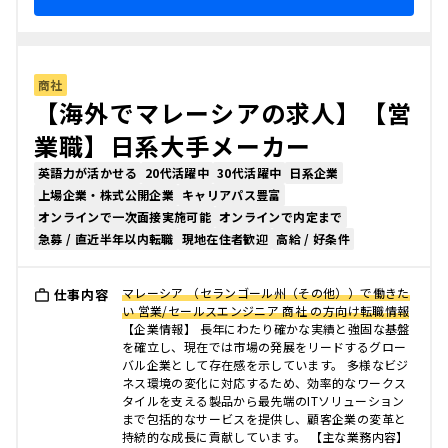
商社
【海外でマレーシアの求人】【営
業職】日系大手メーカー
英語力が活かせる
20代活躍中
30代活躍中
日系企業
上場企業・株式公開企業
キャリアパス豊富
オンラインで一次面接実施可能
オンラインで内定まで
急募 / 直近半年以内転職
現地在住者歓迎
高給 / 好条件
マレーシア （セランゴール州（その他））で働きた
仕事内容
い 営業/セールスエンジニア 商社 の方向け転職情報
【企業情報】 長年にわたり確かな実績と強固な基盤
を確立し、現在では市場の発展をリードするグロー
バル企業として存在感を示しています。 多様なビジ
ネス環境の変化に対応するため、効率的なワークス
タイルを支える製品から最先端のITソリューション
まで包括的なサービスを提供し、顧客企業の変革と
持続的な成長に貢献しています。 【主な業務内容】