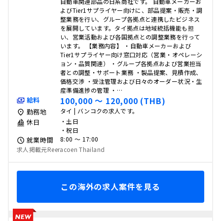
自動車関連部品の日系商社です。 自動車メーカーお
よびTier1サプライヤー向けに、部品提案・販売・調
整業務を行い、グループ各拠点と連携したビジネス
を展開しています。タイ拠点は地域統括機能も担
い、営業活動および各国拠点との調整業務を行って
います。 【業務内容】 ・自動車メーカーおよび
Tier1サプライヤー向け窓口対応（営業・オペレーシ
ョン・品質関連） ・グループ各拠点および営業担当
者との調整・サポート業務 ・製品提案、見積作成、
価格交渉 ・受注管理および日々のオーダー状況・生
産準備進捗の管理 ・…
100,000 〜 120,000 (THB)
給料
タイ | バンコクの求人です。
勤務地
・土日
休日
・祝日
8:00 〜 17:00
就業時間
求人掲載元Reeracoen Thailand
この海外の求人案件を見る