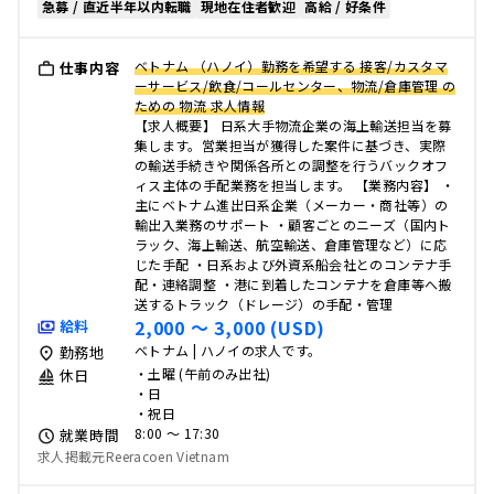
急募 / 直近半年以内転職
現地在住者歓迎
高給 / 好条件
ベトナム （ハノイ）勤務を希望する 接客/カスタマ
仕事内容
ーサービス/飲食/コールセンター、物流/倉庫管理 の
ための 物流 求人情報
【求人概要】 日系大手物流企業の海上輸送担当を募
集します。営業担当が獲得した案件に基づき、実際
の輸送手続きや関係各所との調整を行うバックオフ
ィス主体の手配業務を担当します。 【業務内容】 ・
主にベトナム進出日系企業（メーカー・商社等）の
輸出入業務のサポート ・顧客ごとのニーズ（国内ト
ラック、海上輸送、航空輸送、倉庫管理など）に応
じた手配 ・日系および外資系船会社とのコンテナ手
配・連絡調整 ・港に到着したコンテナを倉庫等へ搬
送するトラック（ドレージ）の手配・管理
2,000 〜 3,000 (USD)
給料
ベトナム | ハノイの求人です。
勤務地
・土曜 (午前のみ出社)
休日
・日
・祝日
8:00 〜 17:30
就業時間
求人掲載元Reeracoen Vietnam