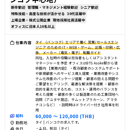
新卒歓迎
管理職・マネジメント経験歓迎
シニア歓迎
特殊技能・高度な技術が活かせる
30代活躍中
上場企業・株式公開企業
現地採用社員活躍中
オフィスに日本人10名以上
タイ （バンコク）エリアで働く 営業/セールスエン
仕事内容
ジニア のための IT・WEB・ゲーム、出版・印刷・広
告、メーカー（電気・電子） 転職ガイド
同社、入社時の役職は担当者もしくはアシスタント
マネージャーを予定 オフィスはBTS Asoke駅から徒
歩圏内 【業務内容】 ・既存顧客のシステムサポート
や新規顧客へのサービス導入提案 ・業務改善やシス
テム化改善のパッケージ提案 ・顧客の抱える問題や
ご要望をヒアリング、最適な解決策を提案 ・顧客の
目的を最大化するため、コスト・運用のバランスを
考えた提案 ・顧客の多くは製造業のため工業団地へ
訪問（アユタヤ周辺、サムットプラカーン、アマタ
ナコンなど） ・訪問時はドライバー付き社用車を利
用
60,000 〜 120,000 (THB)
給料
タイ | バンコクの求人です。
勤務地
・土日、祝日（タイ）
休日