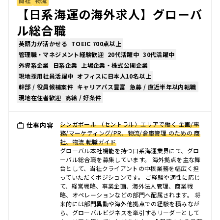
商社
物流
【日系海運の海外求人】グローバ
ル総合職
英語力が活かせる
TOEIC 700点以上
管理職・マネジメント経験歓迎
20代活躍中
30代活躍中
外資系企業
日系企業
上場企業・株式公開企業
現地採用社員活躍中
オフィスに日本人10名以上
幹部 / 役員候補案件
キャリアパス豊富
急募 / 直近半年以内転職
現地在住者歓迎
高給 / 好条件
シンガポール （セントラル）エリアで働く 企画/事
仕事内容
務/マーケティング/PR、物流/倉庫管理 のための 商
社、物流 転職ガイド
グローバル本社機能を持つ日系海運業界にて、グロ
ーバル総合職を募集しています。 海外拠点を主な舞
台として、当社クライアントの中核業務を幅広く担
っていただくポジションです。 ご経験や適性に応じ
て、経営戦略、事業企画、海外法人管理、商業戦
略、オペレーションなどの部門へ配属されます。 将
来的には部門異動や海外他拠点での経験を積みなが
ら、グローバルビジネスを牽引するリーダーとして