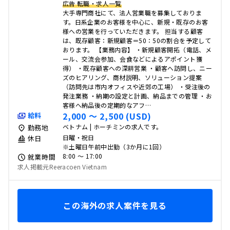
広告 転職・求人一覧
大手専門商社にて、法人営業職を募集しておりま
す。日系企業のお客様を中心に、新規・既存のお客
様への営業を行っていただきます。 担当する顧客
は、既存顧客：新規顧客＝50：50の割合を予定して
おります。 【業務内容】 ・新規顧客開拓（電話、メ
ール、交流会参加、会食などによるアポイント獲
得） ・既存顧客への深耕営業 ・顧客へ訪問し、ニー
ズのヒアリング、商材説明、ソリューション提案
（訪問先は市内オフィスや近郊の工場） ・受注後の
発注業務 ・納期の設定と計画、納品までの管理 ・お
客様へ納品後の定期的なアフ…
2,000 〜 2,500 (USD)
給料
ベトナム | ホーチミンの求人です。
勤務地
日曜・祝日
休日
※土曜日午前中出勤（3か月に1回）
8:00 〜 17:00
就業時間
求人掲載元Reeracoen Vietnam
この海外の求人案件を見る