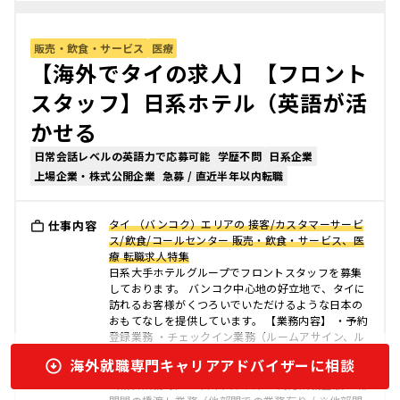
販売・飲食・サービス
医療
【海外でタイの求人】【フロント
スタッフ】日系ホテル（英語が活
かせる
日常会話レベルの英語力で応募可能
学歴不問
日系企業
上場企業・株式公開企業
急募 / 直近半年以内転職
タイ （バンコク）エリアの 接客/カスタマーサービ
仕事内容
ス/飲食/コールセンター 販売・飲食・サービス、医
療 転職求人特集
日系大手ホテルグループでフロントスタッフを募集
しております。 バンコク中心地の好立地で、タイに
訪れるお客様がくつろいでいただけるような日本の
おもてなしを提供しています。 【業務内容】 ・予約
登録業務 ・チェックイン業務（ルームアサイン、ル
ームキー発行） ・ゲストの荷物等管理 ・館内の案
海外就職専門キャリアアドバイザーに相談
内、施設等の営業時間案内 ・チェックアウト業務
（精算業務等） ・日本人ゲストの対応業務全般 ・部