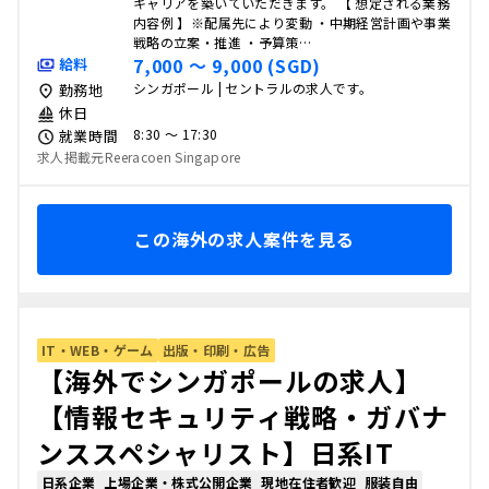
キャリアを築いていただきます。 【 想定される業務
内容例 】※配属先により変動 ・中期経営計画や事業
戦略の立案・推進 ・予算策…
7,000 〜 9,000 (SGD)
給料
シンガポール | セントラルの求人です。
勤務地
休日
8:30 〜 17:30
就業時間
求人掲載元Reeracoen Singapore
この海外の求人案件を見る
IT・WEB・ゲーム
出版・印刷・広告
【海外でシンガポールの求人】
【情報セキュリティ戦略・ガバナ
ンススペシャリスト】日系IT
日系企業
上場企業・株式公開企業
現地在住者歓迎
服装自由