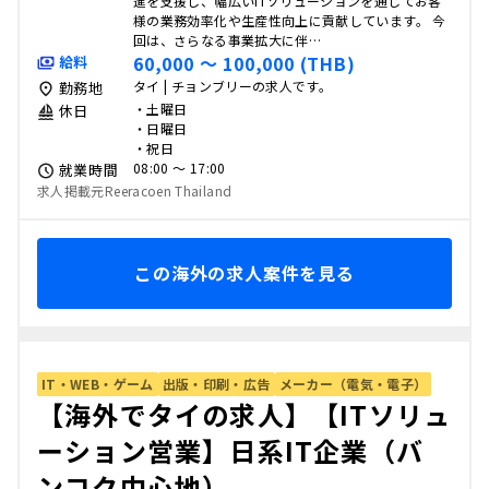
進を支援し、幅広いITソリューションを通じてお客
様の業務効率化や生産性向上に貢献しています。 今
回は、さらなる事業拡大に伴…
60,000 〜 100,000 (THB)
給料
タイ | チョンブリーの求人です。
勤務地
・土曜日
休日
・日曜日
・祝日
08:00 〜 17:00
就業時間
求人掲載元Reeracoen Thailand
この海外の求人案件を見る
IT・WEB・ゲーム
出版・印刷・広告
メーカー（電気・電子）
【海外でタイの求人】【ITソリュ
ーション営業】日系IT企業（バ
ンコク中心地）