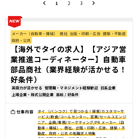
1
2
3
メーカー（自動車・機械）
商社
出版・印刷・広告
建築・不動産
政府・公共
【海外でタイの求人】【アジア営
業推進コーディネーター】自動車
部品商社（業界経験が活かせる！
好条件）
英語力が活かせる
管理職・マネジメント経験歓迎
日系企業
上場企業・株式公開企業
高給 / 好条件
タイ （バンコク）で見つかる！接客/カスタマーサ
仕事内容
ービス/飲食/コールセンター、営業/セールスエンジ
ニア、企画/事務/マーケティング/PR メーカー（自
動車・機械）、商社、出版・印刷・広告、建築・不
動産、政府・公共 の転職求人特集