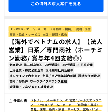
この海外の求人案件を見る
IT・WEB・ゲーム
メーカー（自動車・機械）
商社
医療
販売・飲食・サービス
出版・印刷・広告
【海外でベトナムの求人】【法人
営業】日系／専門商社（ホーチミ
ン勤務/ 賞与年4回支給◎）
新卒歓迎
第二新卒歓迎
20代活躍中
30代活躍中
日系企業
上場企業・株式公開企業
現地採用社員活躍中
オンラインで内定まで
急募 / 直近半年以内転職
現地在住者歓迎
高給 / 好条件
ワークライフバランス重視
管理職・マネジメント経験歓迎
ベトナム （ホーチミン）の 営業/セールスエンジニ
仕事内容
ア IT・WEB・ゲーム、メーカー（自動車・機械）、
商社、医療、販売・飲食・サービス、出版・印刷・