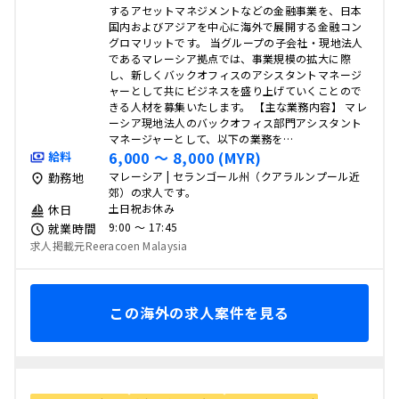
するアセットマネジメントなどの金融事業を、日本
国内およびアジアを中心に海外で展開する金融コン
グロマリットです。 当グループの子会社・現地法人
であるマレーシア拠点では、事業規模の拡大に際
し、新しくバックオフィスのアシスタントマネージ
ャーとして共にビジネスを盛り上げていくことので
きる人材を募集いたします。 【主な業務内容】 マレ
ーシア現地法人のバックオフィス部門アシスタント
マネージャーとして、以下の業務を…
6,000 〜 8,000 (MYR)
給料
マレーシア | セランゴール州（クアラルンプール近
勤務地
郊）の求人です。
土日祝お休み
休日
9:00 〜 17:45
就業時間
求人掲載元Reeracoen Malaysia
この海外の求人案件を見る