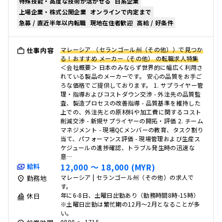
特殊技能・高度な技術が活かせる
日系企業
上場企業・株式公開企業
オンラインで内定まで
急募 / 直近半年以内転職
現地在住者歓迎
高給 / 好条件
マレーシア （セランゴール州（その他））で見つか
仕事内容
る！おすすめ メーカー（その他） の転職求人特集
＜会社概要＞ 日本のみならず世界的に幅広く利用さ
れている製品のメーカーです。 安心の品質をお手ご
ろな価格でご提供しております。 1. サプライヤー管
理・指導およびコストダウン交渉 - 外注先の品質監
査、製造プロセスの改善指導 - 品質基準を維持した
上での、外注先との原材料や加工費に関するコスト
削減交渉 - 新規サプライヤーの開拓・評価 2. チーム
マネジメント - 現場QCメンバーの教育、タスク割り
当て、パフォーマンス評価 - 現場管理および生産ス
ケジュールの進捗確認、トラブル発生時の迅速な
意…
12,000 〜 18,000 (MYR)
給料
マレーシア | セランゴール州（その他）の求人で
勤務地
す。
年に6-8日、土曜日出勤あり（勤務時間8時-15時）
休日
※土曜日出勤は繁忙期の12月～2月となることが多
い。
0800 〜 1715