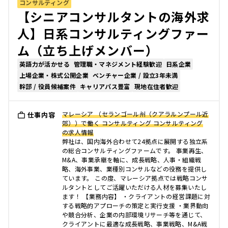
コンサルティング
【シニアコンサルタントの海外求
人】日系コンサルティングファー
ム（立ち上げメンバー）
英語力が活かせる
管理職・マネジメント経験歓迎
日系企業
上場企業・株式公開企業
ベンチャー企業 / 設立3年未満
幹部 / 役員候補案件
キャリアパス豊富
現地在住者歓迎
マレーシア （セランゴール州（クアラルンプール近
仕事内容
郊））で働く コンサルティング コンサルティング
の求人情報
弊社は、国内海外合わせて24拠点に展開する独立系
の総合コンサルティングファームです。 事業再生、
M&A、事業承継を軸に、成長戦略、人事・組織戦
略、海外事業、業種別コンサルなどの役務を提供し
ています。 この度、マレーシア拠点では戦略コンサ
ルタントとしてご活躍いただける人材を募集いたし
ます！ 【業務内容】 ・クライアントの経営課題に対
する戦略的アプローチの策定と実行支援 ・業界動向
や競合分析、企業の内部環境リサーチ等を通じて、
クライアントに最適な成長戦略、事業戦略、M&A戦