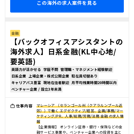
この海外の求人案件を見る
金融
【バックオフィスアシスタントの
海外求人】日系金融(KL中心地/
要英語)
英語力が活かせる
学歴不問
管理職・マネジメント経験歓迎
日系企業
上場企業・株式公開企業
駐在員切替あり
キャリアパス豊富
現地在住者歓迎
月平均残業時間20時間以内
ベンチャー企業 / 設立3年未満
マレーシア （セランゴール州（クアラルンプール近
仕事内容
郊））で働く エグゼクティブ/経営、企画/事務/マー
ケティング/PR、人事/総務/労務/法務 金融 の求人情
報
【企業情報】 オンライン証券・銀行・保険などの金
融サービス事業や、ベンチャー企業への投資を主と