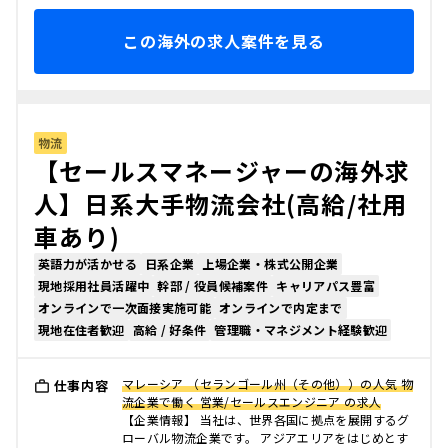
この海外の求人案件を見る
物流
【セールスマネージャーの海外求
人】日系大手物流会社(高給/社用
車あり)
英語力が活かせる
日系企業
上場企業・株式公開企業
現地採用社員活躍中
幹部 / 役員候補案件
キャリアパス豊富
オンラインで一次面接実施可能
オンラインで内定まで
現地在住者歓迎
高給 / 好条件
管理職・マネジメント経験歓迎
マレーシア （セランゴール州（その他））の人気 物
仕事内容
流企業で働く 営業/セールスエンジニア の求人
【企業情報】 当社は、世界各国に拠点を展開するグ
ローバル物流企業です。 アジアエリアをはじめとす