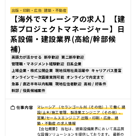
出版・印刷・広告
建築・不動産
【海外でマレーシアの求人】【建
築プロジェクトマネージャー】日
系設備・建設業界(高給/幹部候
補)
英語力が活かせる
新卒歓迎
第二新卒歓迎
管理職・マネジメント経験歓迎
日系企業
上場企業・株式公開企業
現地採用社員活躍中
キャリアパス豊富
オンラインで一次面接実施可能
オンラインで内定まで
急募 / 直近半年以内転職
現地在住者歓迎
高給 / 好条件
幹部 / 役員候補案件
マレーシア （セランゴール州（その他））で働く 建
仕事内容
設/土木/施工管理、製造業エンジニア（その他）、
営業/セールスエンジニア 出版・印刷・広告、建
築・不動産 の求人情報
【会社概要】 当社は、建築設備業界において高品質
な設備ソリューションを提供しております。 最新の