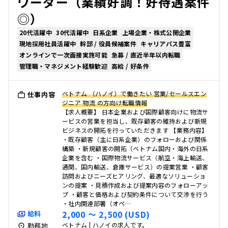
ワーダー（業績好調！好待遇案件
◎）
20代活躍中
30代活躍中
日系企業
上場企業・株式公開企業
現地採用社員活躍中
幹部 / 役員候補案件
キャリアパス豊富
オンラインで一次面接実施可能
急募 / 直近半年以内転職
管理職・マネジメント経験歓迎
高給 / 好条件
ベトナム （ハノイ）で働きたい 営業/セールスエン
仕事内容
ジニア 物流 の方向け転職情報
【求人概要】 日本企業および国際顧客向けに物流サ
ービスの営業を担当し、既存顧客の維持および新規
ビジネスの開拓を行っていただきます 【業務内容】
・既存顧客（主に日系企業）のフォローおよび関係
構築 ・新規顧客の開拓（ベトナム国内・海外の日系
企業を含む ・国際物流サービス（航空・海上輸送、
通関、国内輸送、倉庫サービス）の提案営業 ・顧客
訪問およびニーズヒアリング、最適なソリューショ
ンの提案 ・見積作成および提案内容のフォローアッ
プ ・顧客と価格および契約条件について交渉を行う
・社内関連部署（オペ…
2,000 〜 2,500 (USD)
給料
ベトナム | ハノイの求人です。
勤務地