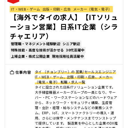
IT・WEB・ゲーム
出版・印刷・広告
メーカー（電気・電子）
【海外でタイの求人】【ITソリュ
ーション営業】日系IT企業（シラ
チャエリア）
管理職・マネジメント経験歓迎
シニア歓迎
特殊技能・高度な技術が活かせる
30代活躍中
上場企業・株式公開企業
現地採用社員活躍中
タイ （チョンブリー）の 営業/セールスエンジニア
仕事内容
IT・WEB・ゲーム、出版・印刷・広告、メーカー
（電気・電子） 転職・求人一覧
タイに設立された日系ITソリューション企業です。
大手精密機器メーカーグループの一員となり、サー
バー・PC・ワークステーションなどのハードウェア
から、ネットワーク・セキュリティ構築、生産管
理・会計・経理・給与システムなどの業務システ
ム、ERP、IoT、スマートファクトリーの導入・運
用、さらには保守・メンテナンスまでワンストップ
で提供しています。 製造業を中心とした企業のDX推