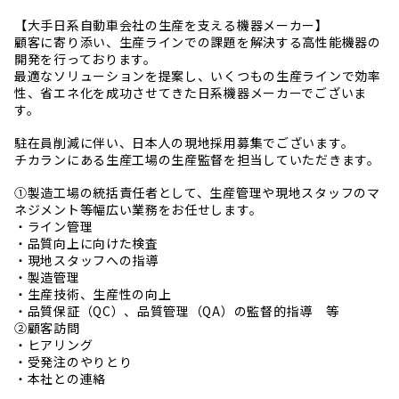
【大手日系自動車会社の生産を支える機器メーカー】
顧客に寄り添い、生産ラインでの課題を解決する高性能機器の
開発を行っております。
最適なソリューションを提案し、いくつもの生産ラインで効率
性、省エネ化を成功させてきた日系機器メーカーでございま
す。
駐在員削減に伴い、日本人の現地採用募集でございます。
チカランにある生産工場の生産監督を担当していただきます。
①製造工場の統括責任者として、生産管理や現地スタッフのマ
ネジメント等幅広い業務をお任せします。
・ライン管理
・品質向上に向けた検査
・現地スタッフへの指導
・製造管理
・生産技術、生産性の向上
・品質保証（QC）、品質管理（QA）の監督的指導 等
②顧客訪問
・ヒアリング
・受発注のやりとり
・本社との連絡