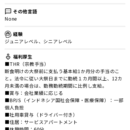
その他言語
None
経験
ジュニアレベル、シニアレベル
福利厚生
■THR（宗教手当）
断食明けの大祭前に支払う基本給1か月分の手当のこ
と。法令に従い大祭日までに勤続１カ月間以上、12カ
月未満の場合は、勤務勤続期間に比例し支給。
■賞与：会社業績に応じる
■BPJS（インドネシア国社会保障・医療保障）：一部
個人負担
■社用車貸与（ドライバー付き）
■住居：サービスアパートメント
■休憩時間：60分