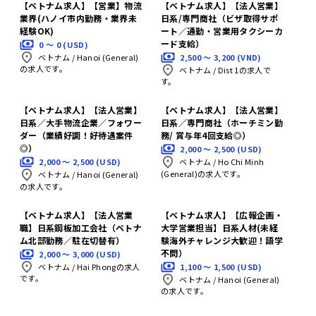
【ベトナム求人】【営業】物流
【ベトナム求人】【法人営業】
業界(ハノイ市内勤務・業界未
日系/専門商社（ビザ取得サポ
経験OK)
ート／通勤・営業用タクシーカ
ード支給）
0 〜 0 (USD)
2,500 〜 3,200 (VND)
ベトナム
/
Hanoi (General)
の求人です。
ベトナム
/
Dist 1の求人で
す。
【ベトナム求人】【法人営業】
【ベトナム求人】【法人営業】
日系／大手物流企業／フォワー
日系／専門商社（ホーチミン勤
ダー（業績好調！好待遇案件
務/ 賞与年4回支給◎）
◎）
2,000 〜 2,500 (USD)
2,000 〜 2,500 (USD)
ベトナム
/
Ho Chi Minh
(General)の求人です。
ベトナム
/
Hanoi (General)
の求人です。
【ベトナム求人】【法人営業
【ベトナム求人】【広報企画・
職】日系鋼板加工会社（ベトナ
大学営業担当】日系人材(未経
ム北部勤務／駐在切替有）
験海外チャレンジ大歓迎！語学
不問）
2,000 〜 3,000 (USD)
1,100 〜 1,500 (USD)
ベトナム
/
Hai Phongの求人
です。
ベトナム
/
Hanoi (General)
の求人です。