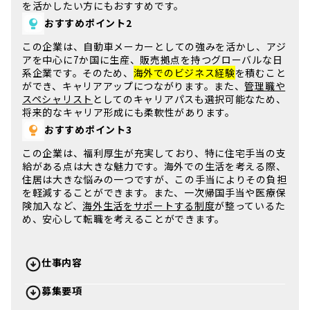
を活かしたい方にもおすすめです。
おすすめポイント2
この企業は、
自動車メーカー
としての強みを活かし、アジ
アを中心に7か国に生産、販売拠点を持つグローバルな日
系企業です。そのため、
海外でのビジネス経験
を積むこと
ができ、キャリアアップにつながります。また、
管理職や
スペシャリスト
としてのキャリアパスも選択可能なため、
将来的なキャリア形成にも柔軟性があります。
おすすめポイント3
この企業は、
福利厚生が充実
しており、特に住宅手当の支
給がある点は大きな魅力です。海外での生活を考える際、
住居は大きな悩みの一つですが、この手当によりその負担
を軽減することができます。また、一次帰国手当や医療保
険加入など、
海外生活をサポートする制度
が整っているた
め、安心して転職を考えることができます。
仕事内容
募集要項