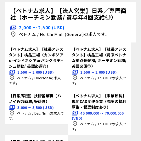
【ベトナム求人】【法人営業】日系／専門商
社（ホーチミン勤務/ 賞与年4回支給◎）
2,000 〜 2,500 (USD)
ベトナム
/
Ho Chi Minh (General)の求人です。
【ベトナム求人】【社長アシス
【ベトナム求人】【社長アシス
タント】検品工場（カンボジア
タント】検品工場（将来ベトナ
orインドネシアorバングラディ
ム拠点長候補/ ホーチミン勤務/
シュ勤務/ 英語必須◎）
英語必須◎）
2,500 〜 3,000 (USD)
2,500 〜 3,000 (USD)
ベトナム
/
Overseasの求人
ベトナム
/
Thu Ducの求人で
です。
す。
【日系/製造】技術営業職（ハ
【ベトナム求人】【事業部長】
ノイ近郊勤務/好待遇）
現地CAD関連企業（充実の福利
厚生・報奨制度あり）
3,000 〜 5,500 (USD)
40,000,000 〜 70,000,000
ベトナム
/
Bac Ninhの求人で
(VND)
す。
ベトナム
/
Thu Ducの求人で
す。