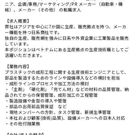
ニア、企画/事務/マーケティング/PR メーカー（自動車・機
械）、メーカー（その他） の転職求人
【求人概要】
弊社はアジアを中心に7か国に生産、販売拠点を持つ、メーカ
ー機能を持つ日系商社です。
独自の生産、販売網を強みに日系や外資企業に工業製品を販売
しています。
本ポジションはベトナムにある生産拠点の生産技術職としてご
活躍いただきます。
【業務内容】
プラスチックの成形工程に関する生産技術エンジニアとして、
部品を製造するためのラインや設備導入などの検討を担当
・成形ラインのプロセスや加工方法の検討
・「主剤」「硬化剤」「充てん材」などの材料の品質管理、納
品されてからの保管管理、成形加工の工程管理
・製造設備や金型の導入や管理
・部品の出荷前品質保証 など
・現地メンバーへの方針、タスク管理、新規生準管理
・本社および顧客(技術/品質)、設備メーカーへの日本人対応
・その他付随業務
【会社/求人の魅力】