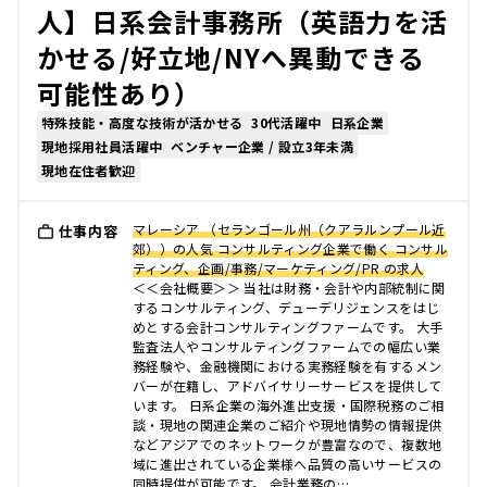
人】日系会計事務所（英語力を活
かせる/好立地/NYへ異動できる
可能性あり）
特殊技能・高度な技術が活かせる
30代活躍中
日系企業
現地採用社員活躍中
ベンチャー企業 / 設立3年未満
現地在住者歓迎
マレーシア （セランゴール州（クアラルンプール近
仕事内容
郊））の人気 コンサルティング企業で働く コンサル
ティング、企画/事務/マーケティング/PR の求人
＜＜会社概要＞＞ 当社は財務・会計や内部統制に関
するコンサルティング、デューデリジェンスをはじ
めとする会計コンサルティングファームです。 大手
監査法人やコンサルティングファームでの幅広い業
務経験や、金融機関における実務経験を有するメン
バーが在籍し、アドバイサリーサービスを提供して
います。 日系企業の海外進出支援・国際税務のご相
談・現地の関連企業のご紹介や現地情勢の情報提供
などアジアでのネットワークが豊富なので、複数地
域に進出されている企業様へ品質の高いサービスの
同時提供が可能です。 会計業務の…