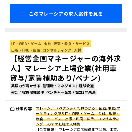
このマレーシアの求人案件を見る
IT・WEB・ゲーム
金融
販売・飲食・サービス
出版・印刷・広告
コンサルティング
人材
【経営企画マネージャーの海外求
人】マレーシア上場企業(社用車
貸与/家賃補助あり/ペナン)
英語力が活かせる
管理職・マネジメント経験歓迎
幹部 / 役員候補案件
ベンチャー企業 / 設立3年未満
マレーシア （ペナン州）で見つかる！企画/事務/マ
仕事内容
ーケティング/PR IT・WEB・ゲーム、金融、販売・
飲食・サービス、出版・印刷・広告、コンサルティ
ング、人材 の転職求人特集
【企業情報】 マレーシアにて繊維化学品商、工業、