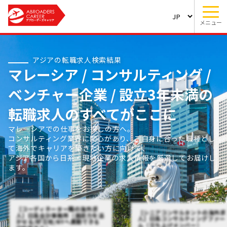
メニュー
アジアの転職求人検索結果
マレーシア / コンサルティング /
ベンチャー企業 / 設立3年未満の
転職求人のすべてがここに
マレーシアでの仕事をお探しの方へ。
コンサルティング業界に関心があり、ご自身に合った職種とし
て海外でキャリアを築きたい方に向けて、
アジア各国から日系・現地企業の求人情報を厳選してお届けし
ます。
【コーディネーター職の海外求
【シニアコンサルタントの海外求
人】日系会計事務所（英語力を活
人】日系コンサルティングファー
かせる/好立地/NYへ異動できる
ム（立ち上げメンバー）