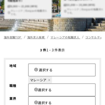
可能性あり）
15,000 〜 20,000 (MYR)
9,000 〜 15,000 (MYR)
マレーシア / Bangsarの転職求人
マレーシア / Bangsarの転職求人
です。
です。
海外就職TOP
海外求人検索
マレーシアの転職求人
コンサルティ
3 件
1 - 3 件表示
地域
選択する
マレーシア
職種
選択する
業界
選択する