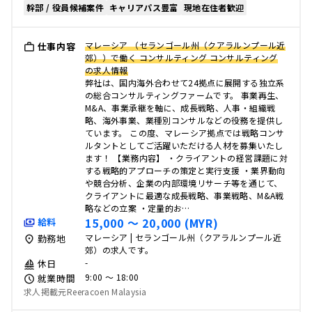
幹部 / 役員候補案件
キャリアパス豊富
現地在住者歓迎
マレーシア （セランゴール州（クアラルンプール近
仕事内容
郊））で働く コンサルティング コンサルティング
の求人情報
弊社は、国内海外合わせて24拠点に展開する独立系
の総合コンサルティングファームです。 事業再生、
M&A、事業承継を軸に、成長戦略、人事・組織戦
略、海外事業、業種別コンサルなどの役務を提供し
ています。 この度、マレーシア拠点では戦略コンサ
ルタントとしてご活躍いただける人材を募集いたし
ます！ 【業務内容】 ・クライアントの経営課題に対
する戦略的アプローチの策定と実行支援 ・業界動向
や競合分析、企業の内部環境リサーチ等を通じて、
クライアントに最適な成長戦略、事業戦略、M&A戦
略などの立案 ・定量的お…
15,000 〜 20,000 (MYR)
給料
マレーシア | セランゴール州（クアラルンプール近
勤務地
郊）の求人です。
-
休日
9:00 〜 18:00
就業時間
求人掲載元Reeracoen Malaysia