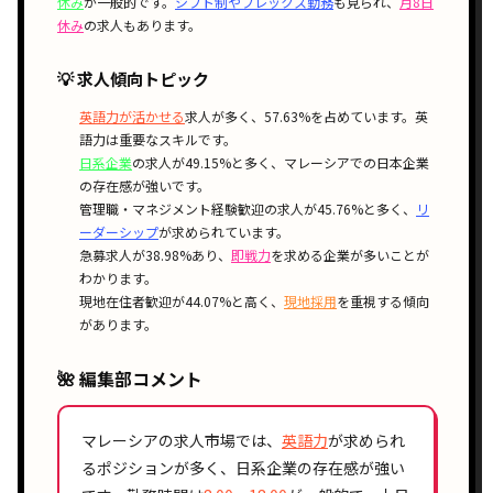
休み
が一般的です。
シフト制やフレックス勤務
も見られ、
月8日
休み
の求人もあります。
💡 求人傾向トピック
英語力が活かせる
求人が多く、57.63%を占めています。英
語力は重要なスキルです。
日系企業
の求人が49.15%と多く、マレーシアでの日本企業
の存在感が強いです。
管理職・マネジメント経験歓迎の求人が45.76%と多く、
リ
ーダーシップ
が求められています。
急募求人が38.98%あり、
即戦力
を求める企業が多いことが
わかります。
現地在住者歓迎が44.07%と高く、
現地採用
を重視する傾向
があります。
🌺 編集部コメント
マレーシアの求人市場では、
英語力
が求められ
るポジションが多く、日系企業の存在感が強い