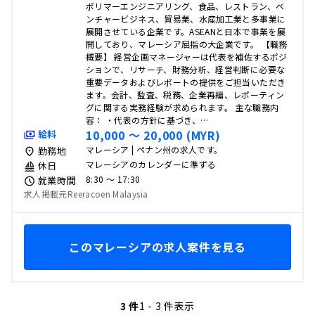
ポリマーエンジニアリング、食品、レストラン、ベ
ンチャービジネス、貿易業、水産加工業と多事業に
展開させている企業です。ASEANと日本で事業を展
開しており、マレーシア屈指の大企業です。 【職務
概要】 経営企画マネージャーは代表を補佐するポジ
ションで、リサーチ、財務分析、経営判断に必要な
重要データおよびレポートの提供をご担当いただき
ます。会計、監査、税務、企業再編、レポーティン
グに関する実務経験が求められます。 主な職務内
容： ・代表の方針に基づき、…
10,000 〜 20,000 (MYR)
給料
マレーシア | ペナン州の求人です。
勤務地
マレーシアのカレンダーに準ずる
休日
8:30 〜 17:30
就業時間
求人掲載元Reeracoen Malaysia
このマレーシアの求人案件を見る
3 件
1 - 3 件表示