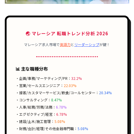
🌏 マレーシア 転職トレンド分析 2026
マレーシア求人市場で
英語力
と
リーダーシップ
が鍵！
📊 主な職種分布
・企画/事務/マーケティング/PR：
32.2%
・営業/セールスエンジニア：
22.03%
・接客/カスタマーサービス/飲食/コールセンター：
20.34%
・コンサルティング：
8.47%
・人事/総務/労務/法務：
6.78%
・エグゼクティブ/経営：
6.78%
・建設/土木/施工管理：
5.08%
・財務/会計/経理/その他金融専門職：
5.08%