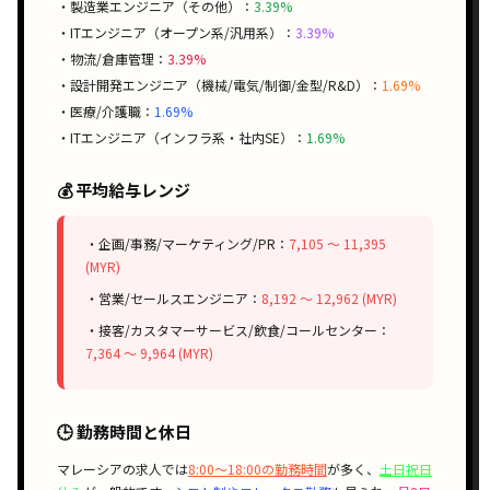
・製造業エンジニア（その他）：
3.39%
・ITエンジニア（オープン系/汎用系）：
3.39%
・物流/倉庫管理：
3.39%
・設計開発エンジニア（機械/電気/制御/金型/R&D）：
1.69%
・医療/介護職：
1.69%
・ITエンジニア（インフラ系・社内SE）：
1.69%
💰 平均給与レンジ
・企画/事務/マーケティング/PR：
7,105 〜 11,395
(MYR)
・営業/セールスエンジニア：
8,192 〜 12,962 (MYR)
・接客/カスタマーサービス/飲食/コールセンター：
7,364 〜 9,964 (MYR)
🕒 勤務時間と休日
マレーシアの求人では
8:00〜18:00の勤務時間
が多く、
土日祝日