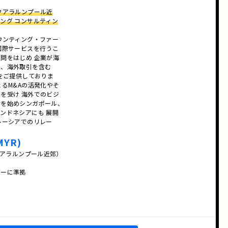
クアラルンプール近
ング コンサルティン
ウンティング・ファー
国際サービスを行うこ
問をはじめ 企業が海
援、海外取引を含む
スをご提供しておりま
よるM&Aの活発化やそ
を受け 海外でのビジ
アを始めシンガポール、
ンドネシアにも 展開
レーシアでのリレー
MYR)
クアラルンプール近郊）
ダーに準拠