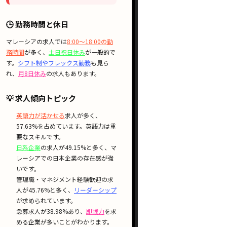
🕒 勤務時間と休日
マレーシアの求人では
8:00〜18:00の勤
務時間
が多く、
土日祝日休み
が一般的で
す。
シフト制やフレックス勤務
も見ら
れ、
月8日休み
の求人もあります。
💡 求人傾向トピック
英語力が活かせる
求人が多く、
57.63%を占めています。英語力は重
要なスキルです。
日系企業
の求人が49.15%と多く、マ
レーシアでの日本企業の存在感が強
いです。
管理職・マネジメント経験歓迎の求
人が45.76%と多く、
リーダーシップ
が求められています。
急募求人が38.98%あり、
即戦力
を求
める企業が多いことがわかります。