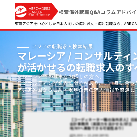
検索
海外就職Q&A
コラム
アドバイ
東南アジアを中心とした日本人向けの海外求人・海外就職なら、ABROADE
アジアの転職求人検索結果
マレーシア / コンサルティ
が活かせるの転職求人のす
マレーシアでの仕事をお探しの方へ。
コンサルティング業界に関心があり、ご自身に合っ
アジア各国から日系・現地企業の求人情報を厳選し
【コーディネーター職の海外求人】日
会計事務所（英語力を活かせる/好立
地/NYへ異動できる可能性あり）
9,000 〜 15,000 (MYR)