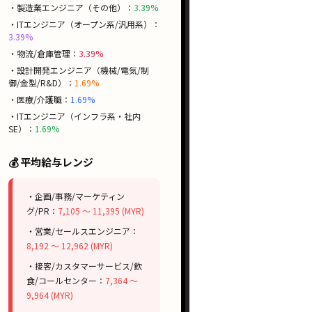
・製造業エンジニア（その他）：
3.39%
・ITエンジニア（オープン系/汎用系）：
3.39%
・物流/倉庫管理：
3.39%
・設計開発エンジニア（機械/電気/制
御/金型/R&D）：
1.69%
・医療/介護職：
1.69%
・ITエンジニア（インフラ系・社内
SE）：
1.69%
💰 平均給与レンジ
・企画/事務/マーケティン
グ/PR：
7,105 〜 11,395 (MYR)
・営業/セールスエンジニア：
8,192 〜 12,962 (MYR)
・接客/カスタマーサービス/飲
食/コールセンター：
7,364 〜
9,964 (MYR)