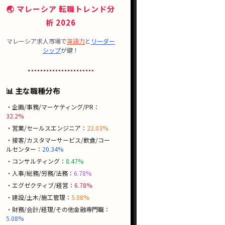
🌏 マレーシア 転職トレンド分
析 2026
マレーシア求人市場で
英語力
と
リーダー
シップ
が鍵！
📊 主な職種分布
・企画/事務/マーケティング/PR：
32.2%
・営業/セールスエンジニア：
22.03%
・接客/カスタマーサービス/飲食/コー
ルセンター：
20.34%
・コンサルティング：
8.47%
・人事/総務/労務/法務：
6.78%
・エグゼクティブ/経営：
6.78%
・建設/土木/施工管理：
5.08%
・財務/会計/経理/その他金融専門職：
5.08%