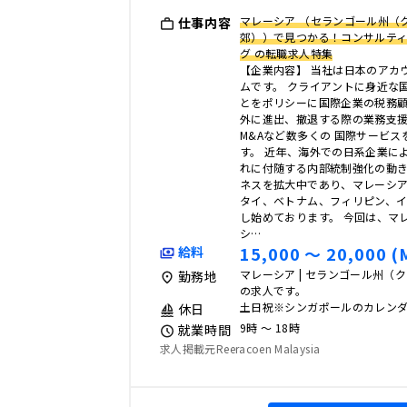
マレーシア （セランゴール州（
仕事内容
郊））で見つかる！コンサルティ
グ の転職求人特集
【企業内容】 当社は日本のアカ
ムです。 クライアントに身近な
とをポリシーに国際企業の税務顧
外に進出、撤退する際の業務支
M&Aなど数多くの 国際サービ
す。 近年、海外での日系企業に
れに付随する内部統制強化の動き
ネスを拡大中であり、マレーシ
タイ、ベトナム、フィリピン、イ
し始めております。 今回は、マ
シ…
15,000 〜 20,000 (
給料
マレーシア | セランゴール州（
勤務地
の求人です。
土日祝※シンガポールのカレン
休日
9時 〜 18時
就業時間
求人掲載元Reeracoen Malaysia