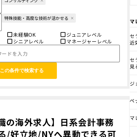
コンサルティング
特殊技能・高度な技術が活かせる
マ
未経験OK
ジュニアレベル
セ
シニアレベル
マネージャーレベル
近
セ
見
この条件で検索する
ジ
ペ
マ
職の海外求人】日系会計事務
/好立地/NYへ異動できる可