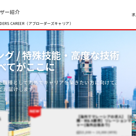
ザー紹介
求
RS CAREER（アブローダーズキャリア）
ング / 特殊技能・高度な技術
べてがここに
た職種として海外でキャリアを築きたい方に向けて、
てお届けします。
【海外でマレーシアの求人】【会
系
務・M＆A業界】リレーションマネ
ャー(海外出張あり)
15,000 〜 20,000 (MYR)