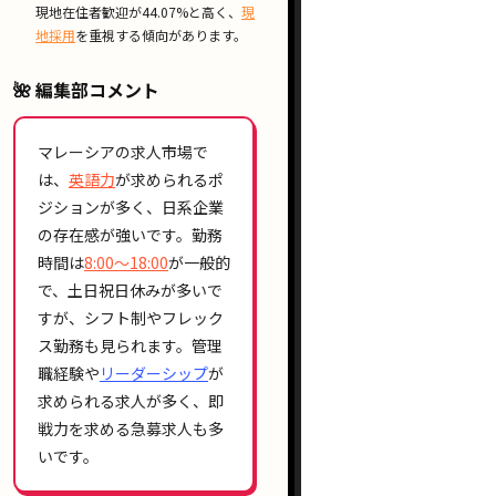
現地在住者歓迎が44.07%と高く、
現
地採用
を重視する傾向があります。
🌺 編集部コメント
マレーシアの求人市場で
は、
英語力
が求められるポ
ジションが多く、日系企業
の存在感が強いです。勤務
時間は
8:00〜18:00
が一般的
で、土日祝日休みが多いで
すが、シフト制やフレック
ス勤務も見られます。管理
職経験や
リーダーシップ
が
求められる求人が多く、即
戦力を求める急募求人も多
いです。