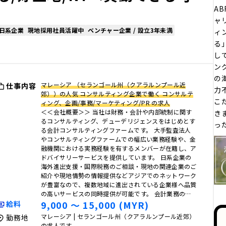
AB
ャ
日系企業
現地採用社員活躍中
ベンチャー企業 / 設立3年未満
ィ
る
し
ン
の
マレーシア （セランゴール州（クアラルンプール近
仕事内容
力
郊））の人気 コンサルティング企業で働く コンサルテ
こ
ィング、企画/事務/マーケティング/PR の求人
＜＜会社概要＞＞ 当社は財務・会計や内部統制に関す
き
るコンサルティング、デューデリジェンスをはじめとす
っ
る会計コンサルティングファームです。 大手監査法人
やコンサルティングファームでの幅広い業務経験や、金
融機関における実務経験を有するメンバーが在籍し、ア
ドバイサリーサービスを提供しています。 日系企業の
海外進出支援・国際税務のご相談・現地の関連企業のご
紹介や現地情勢の情報提供などアジアでのネットワーク
が豊富なので、複数地域に進出されている企業様へ品質
の高いサービスの同時提供が可能です。 会計業務の…
9,000 〜 15,000 (MYR)
給料
マレーシア | セランゴール州（クアラルンプール近郊）
勤務地
の求人です。