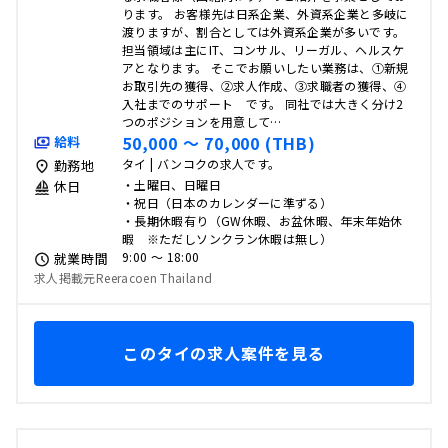
ります。 お客様先は日系企業、外資系企業と多岐に
渡りますが、割合としては外資系企業が多いです。
担当領域は主にIT、コンサル、リーガル、ヘルスケ
アとなります。 そこでお願いしたい業務は、①新規
お取引先の獲得、②求人作成、③求職者の獲得、④
入社までのサポート です。 同社では大きく分け2
つのポジションを用意して…
50,000 〜 70,000 (THB)
給料
タイ | バンコクの求人です。
勤務地
・土曜日、日曜日
休日
・祝日（日本のカレンダーに準ずる）
・長期休暇有り（GW休暇、お盆休暇、年末年始休
暇 ※ただしソンクラン休暇は無し）
9:00 〜 18:00
就業時間
求人掲載元Reeracoen Thailand
このタイの求人案件を見る