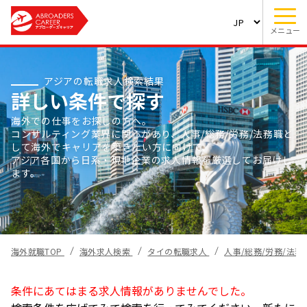
メニュー
アジアの転職求人検索結果
詳しい条件で探す
海外での仕事をお探しの方へ。
コンサルティング業界に関心があり、人事/総務/労務/法務職と
して海外でキャリアを築きたい方に向けて、
アジア各国から日系・現地企業の求人情報を厳選してお届けし
ます。
海外就職TOP
海外求人検索
タイの転職求人
人事/総務/労務/法
条件にあてはまる求人情報がありませんでした。