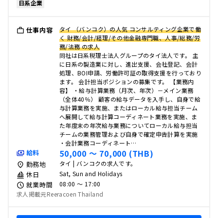
日系企業
タイ （バンコク）の人気 コンサルティング企業で働
仕事内容
く 財務/会計/経理/その他金融専門職、人事/総務/労
務/法務 の求人
同社は日系税理士法人グループのタイ法人です。 主
に日系の製造業に対し、進出支援、会社登記、会計
処理、BOI申請、労働許可証の取得支援を行っており
ます。 会計担当ポジションの募集です。 【業務内
容】 ・給与計算業務（月次、年次）－メイン業務
（全体40％） 顧客の給与データを入手し、自身で給
与計算業務を実施、またはローカル給与担当チーム
へ展開して給与計算コーディネート業務を実施、ま
た年度末の年次給与業務についてローカル給与担当
チームの業務管理および自身で確定申告計算を実施
・会計業務コーディネート…
50,000 〜 70,000 (THB)
給料
タイ | バンコクの求人です。
勤務地
Sat, Sun and Holidays
休日
08:00 〜 17:00
就業時間
求人掲載元Reeracoen Thailand