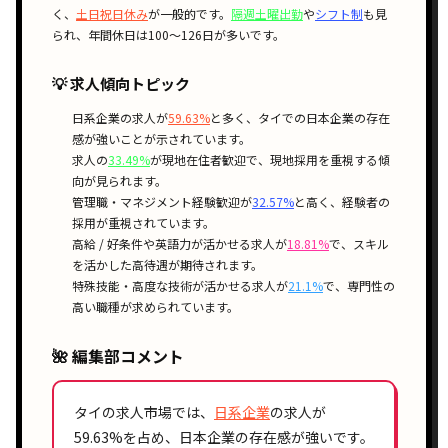
く、
土日祝日休み
が一般的です。
隔週土曜出勤
や
シフト制
も見
られ、年間休日は100〜126日が多いです。
💡 求人傾向トピック
日系企業
の求人が
59.63%
と多く、タイでの
日本企業の存在
感
が強いことが示されています。
求人の
33.49%
が
現地在住者歓迎
で、
現地採用
を重視する傾
向が見られます。
管理職・マネジメント経験歓迎
が
32.57%
と高く、
経験者の
採用
が重視されています。
高給 / 好条件
や
英語力が活かせる
求人が
18.81%
で、
スキル
を活かした高待遇
が期待されます。
特殊技能・高度な技術が活かせる
求人が
21.1%
で、
専門性の
高い職種
が求められています。
🌺 編集部コメント
タイの求人市場では、
日系企業
の求人が
59.63%
を占め、
日本企業の存在感
が強いです。