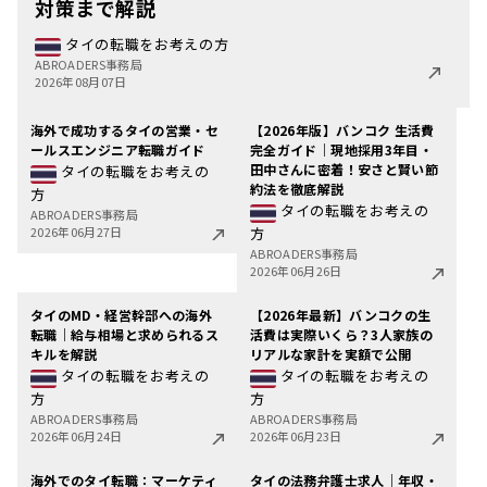
対策まで解説
タイの転職をお考えの方
ABROADERS事務局
2026年08月07日
海外で成功するタイの営業・セ
【2026年版】バンコク 生活費
ールスエンジニア転職ガイド
完全ガイド｜現地採用3年目・
田中さんに密着！安さと賢い節
タイの転職をお考えの
約法を徹底解説
方
タイの転職をお考えの
ABROADERS事務局
2026年06月27日
方
ABROADERS事務局
2026年06月26日
タイのMD・経営幹部への海外
【2026年最新】バンコクの生
転職｜給与相場と求められるス
活費は実際いくら？3人家族の
キルを解説
リアルな家計を実額で公開
タイの転職をお考えの
タイの転職をお考えの
方
方
ABROADERS事務局
ABROADERS事務局
2026年06月24日
2026年06月23日
海外でのタイ転職：マーケティ
タイの法務弁護士求人｜年収・