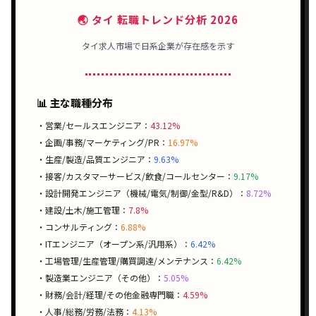
🌏 タイ 転職トレンド分析 2026
タイ求人市場で
日系企業
が存在感を示す
📊 主な職種分布
・営業/セールスエンジニア：
43.12%
・企画/事務/マーケティング/PR：
16.97%
・生産/製造/品質エンジニア：
9.63%
・接客/カスタマーサービス/飲食/コールセンター：
9.17%
・設計開発エンジニア（機械/電気/制御/金型/R&D）：
8.72%
・建設/土木/施工管理：
7.8%
・コンサルティング：
6.88%
・ITエンジニア（オープン系/汎用系）：
6.42%
・工場管理/生産管理/購買調達/メンテナンス：
6.42%
・製造業エンジニア（その他）：
5.05%
・財務/会計/経理/その他金融専門職：
4.59%
・人事/総務/労務/法務：
4.13%