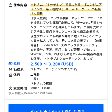
ベトナム （ホーチミン）で見つかる！ITエンジニア
仕事内容
（インフラ系・社内SE） IT・WEB・ゲーム の転職
求人特集
【求人概要】 クラウド事業・ネットワークサービス
を提供している日系IT企業にて、VMwareに明るいイ
ンフラエンジニアを募集しています。 ご紹介先はア
ジア全体に拠点を持つグローバルな日系企業です。
現在プロジェクトの数が非常に増えていることから
人員を拡大している、勢いのある企業です。 【仕事
内容】 ・VMwareベースのクラウドプラットフォー
ムを設計、実装、運用、および管理 ・VMware
vCenter、ESXi、およびその他のVMware製品の運用
と保守。 ・トラブルシューティング、および…
2,500 〜 3,200 (USD)
給料
ベトナム | ホーチミンの求人です。
勤務地
土曜日
休日
日曜日
ベトナムの祝日
9:00 〜 17:30
就業時間
求人掲載元Reeracoen Vietnam
このベトナムの求人案件を見る