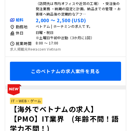
（訪問先は市内オフィスや近郊の工場） ・受注後の
発注業務 ・納期の設定と計画、納品までの管理 ・お
客様へ納品後の定期的なアフ…
2,000 〜 2,500 (USD)
給料
ベトナム | ホーチミンの求人です。
勤務地
日曜・祝日
休日
※土曜日午前中出勤（3か月に1回）
8:00 〜 17:00
就業時間
求人掲載元Reeracoen Vietnam
このベトナムの求人案件を見る
IT・WEB・ゲーム
【海外でベトナムの求人】
【PMO】IT業界 (年齢不問！語
学力不問！)