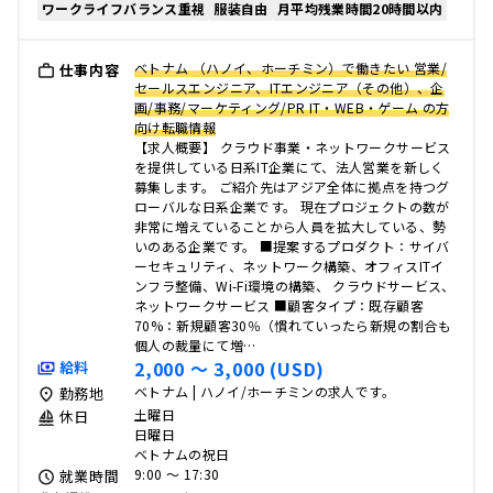
ワークライフバランス重視
服装自由
月平均残業時間20時間以内
ベトナム （ハノイ、ホーチミン）で働きたい 営業/
仕事内容
セールスエンジニア、ITエンジニア（その他）、企
画/事務/マーケティング/PR IT・WEB・ゲーム の方
向け転職情報
【求人概要】 クラウド事業・ネットワークサービス
を提供している日系IT企業にて、法人営業を新しく
募集します。 ご紹介先はアジア全体に拠点を持つグ
ローバルな日系企業です。 現在プロジェクトの数が
非常に増えていることから人員を拡大している、勢
いのある企業です。 ■提案するプロダクト：サイバ
ーセキュリティ、ネットワーク構築、オフィスITイ
ンフラ整備、Wi-Fi環境の構築、 クラウドサービス、
ネットワークサービス ■顧客タイプ：既存顧客
70%：新規顧客30％（慣れていったら新規の割合も
個人の裁量にて増…
2,000 〜 3,000 (USD)
給料
ベトナム | ハノイ/ホーチミンの求人です。
勤務地
土曜日
休日
日曜日
ベトナムの祝日
9:00 〜 17:30
就業時間