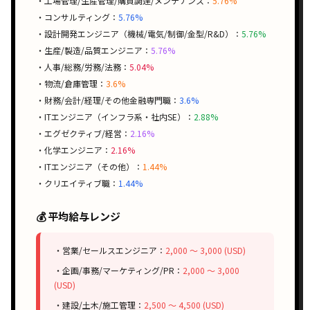
・工場管理/生産管理/購買調達/メンテナンス：
5.76%
・コンサルティング：
5.76%
・設計開発エンジニア（機械/電気/制御/金型/R&D）：
5.76%
・生産/製造/品質エンジニア：
5.76%
・人事/総務/労務/法務：
5.04%
・物流/倉庫管理：
3.6%
・財務/会計/経理/その他金融専門職：
3.6%
・ITエンジニア（インフラ系・社内SE）：
2.88%
・エグゼクティブ/経営：
2.16%
・化学エンジニア：
2.16%
・ITエンジニア（その他）：
1.44%
・クリエイティブ職：
1.44%
💰 平均給与レンジ
・営業/セールスエンジニア：
2,000 〜 3,000 (USD)
・企画/事務/マーケティング/PR：
2,000 〜 3,000
(USD)
・建設/土木/施工管理：
2,500 〜 4,500 (USD)