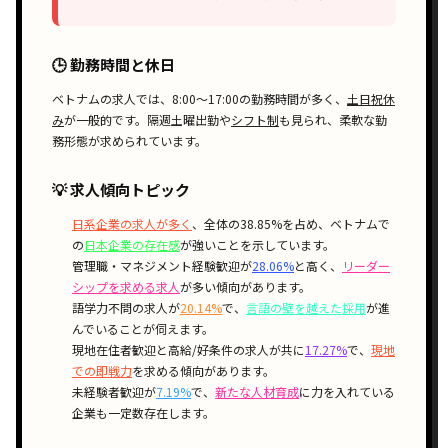
🕒 勤務時間と休日
ベトナムの求人では、
8:00〜17:00
の勤務時間が多く、
土日祝休
み
が一般的です。
隔週土曜出勤
や
シフト制
も見られ、柔軟な勤
務形態が求められています。
💡 求人傾向トピック
日系企業の求人が多く
、全体の38.85%を占め、ベトナムで
の
日本企業の存在感
が強いことを示しています。
管理職・マネジメント経験歓迎が
28.06%
と高く、
リーダー
シップを求める求人
が多い傾向があります。
語学力不問の求人が
20.14%
で、
言語の壁を越えた採用
が進
んでいることが伺えます。
現地在住者歓迎と高給/好条件の求人が共に
17.27%
で、
現地
での即戦力
を求める傾向があります。
未経験者歓迎が
7.19%
で、
新たな人材育成
に力を入れている
企業も一定数存在します。