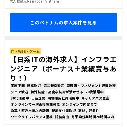
求人掲載元Reeracoen Vietnam
このベトナムの求人案件を見る
IT・WEB・ゲーム
【日系ITの海外求人】インフラエ
ンジニア（ボーナス＋業績賞与あ
り！）
学歴不問
新卒歓迎
第二新卒歓迎
管理職・マネジメント経験歓迎
シニア歓迎
特殊技能・高度な技術が活かせる
20代活躍中
30代活躍中
日系企業
現地採用社員活躍中
キャリアパス豊富
オンラインで一次面接実施可能
オンラインで内定まで
急募 / 直近半年以内転職
現地在住者歓迎
高給 / 好条件
ワークライフバランス重視
服装自由
月平均残業時間20時間以内