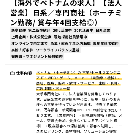
【海外でベトナムの求人】【法人
営業】日系／専門商社（ホーチミ
ン勤務/ 賞与年4回支給◎）
新卒歓迎
第二新卒歓迎
20代活躍中
30代活躍中
日系企業
上場企業・株式公開企業
現地採用社員活躍中
オンラインで内定まで
急募 / 直近半年以内転職
現地在住者歓迎
高給 / 好条件
ワークライフバランス重視
管理職・マネジメント経験歓迎
ベトナム （ホーチミン）の 営業/セールスエンジニ
仕事内容
ア IT・WEB・ゲーム、メーカー（自動車・機械）、
商社、医療、販売・飲食・サービス、出版・印刷・
広告 転職・求人一覧
大手専門商社にて、法人営業職を募集しておりま
す。日系企業のお客様を中心に、新規・既存のお客
様への営業を行っていただきます。 担当する顧客
は、既存顧客：新規顧客＝50：50の割合を予定して
おります。 【業務内容】 ・新規顧客開拓（電話、メ
ール、交流会参加、会食などによるアポイント獲
得） ・既存顧客への深耕営業 ・顧客へ訪問し、ニー
ズのヒアリング、商材説明、ソリューション提案