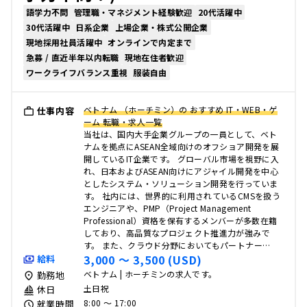
語学力不問
管理職・マネジメント経験歓迎
20代活躍中
30代活躍中
日系企業
上場企業・株式公開企業
現地採用社員活躍中
オンラインで内定まで
急募 / 直近半年以内転職
現地在住者歓迎
ワークライフバランス重視
服装自由
ベトナム （ホーチミン）の おすすめ IT・WEB・ゲ
仕事内容
ーム 転職・求人一覧
当社は、国内大手企業グループの一員として、ベト
ナムを拠点にASEAN全域向けのオフショア開発を展
開しているIT企業です。 グローバル市場を視野に入
れ、日本およびASEAN向けにアジャイル開発を中心
としたシステム・ソリューション開発を行っていま
す。 社内には、世界的に利用されているCMSを扱う
エンジニアや、PMP（Project Management
Professional）資格を保有するメンバーが多数在籍
しており、高品質なプロジェクト推進力が強みで
す。 また、クラウド分野においてもパートナー…
3,000 〜 3,500 (USD)
給料
ベトナム | ホーチミンの求人です。
勤務地
土日祝
休日
8:00 〜 17:00
就業時間