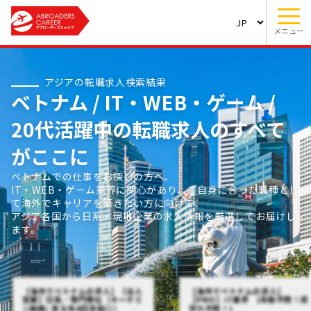
メニュー
アジアの転職求人検索結果
ベトナム / IT・WEB・ゲーム /
20代活躍中の転職求人のすべて
がここに
ベトナムでの仕事をお探しの方へ。
IT・WEB・ゲーム業界に関心があり、ご自身に合った職種とし
て海外でキャリアを築きたい方に向けて、
アジア各国から日系・現地企業の求人情報を厳選してお届けし
ます。
【海外でベトナムの求人】【法人
【海外でベトナムの求人】
営業】日系／専門商社（ホーチミ
【PMO】IT業界 (年齢不問！語
ン勤務/ 賞与年4回支給◎）
学力不問！)