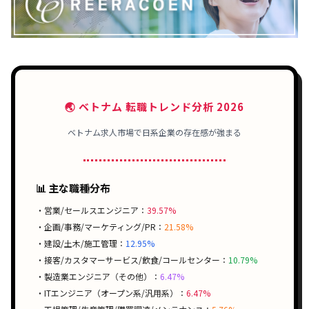
🌏 ベトナム 転職トレンド分析 2026
ベトナム求人市場で日系企業の存在感が強まる
📊 主な職種分布
・営業/セールスエンジニア：
39.57%
・企画/事務/マーケティング/PR：
21.58%
・建設/土木/施工管理：
12.95%
・接客/カスタマーサービス/飲食/コールセンター：
10.79%
・製造業エンジニア（その他）：
6.47%
・ITエンジニア（オープン系/汎用系）：
6.47%