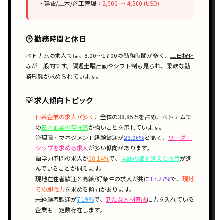
・建設/土木/施工管理：
2,500 〜 4,500 (USD)
🕒 勤務時間と休日
ベトナムの求人では、
8:00〜17:00
の勤務時間が多く、
土日祝休
み
が一般的です。
隔週土曜出勤
や
シフト制
も見られ、柔軟な勤
務形態が求められています。
💡 求人傾向トピック
日系企業の求人が多く
、全体の38.85%を占め、ベトナムで
の
日本企業の存在感
が強いことを示しています。
管理職・マネジメント経験歓迎が
28.06%
と高く、
リーダー
シップを求める求人
が多い傾向があります。
語学力不問の求人が
20.14%
で、
言語の壁を越えた採用
が進
んでいることが伺えます。
現地在住者歓迎と高給/好条件の求人が共に
17.27%
で、
現地
での即戦力
を求める傾向があります。
未経験者歓迎が
7.19%
で、
新たな人材育成
に力を入れている
企業も一定数存在します。