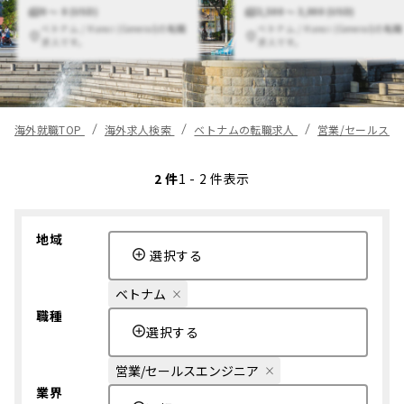
0 〜 0 (USD)
2,500 〜 3,000 (USD)
ベトナム / Hanoi (General)の転職
ベトナム / Hanoi (General)の転職
求人です。
求人です。
海外就職TOP
海外求人検索
ベトナムの転職求人
営業/セールス
2 件
1 - 2 件表示
地域
選択する
ベトナム
職種
選択する
営業/セールスエンジニア
業界