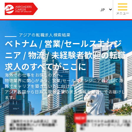
メニュー
アジアの転職求人検索結果
ベトナム / 営業/セールスエンジ
ニア / 物流 / 未経験者歓迎の転職
求人のすべてがここに
海外での仕事をお探しの方へ。
物流業界に関心があり、営業/セールスエンジニア職として海
外でキャリアを築きたい方に向けて、
アジア各国から日系・現地企業の求人情報を厳選してお届けし
ます。
【海外でベトナムの求人】【営
【海外でベトナムの求人】【法人
業】物流業界(ハノイ市内勤務・
営業】（フォワーダー/ ハノイ勤
業界未経験OK)
務）