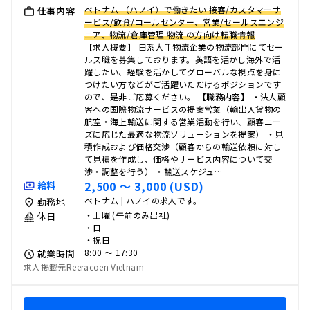
ベトナム （ハノイ）で働きたい 接客/カスタマーサ
仕事内容
ービス/飲食/コールセンター、営業/セールスエンジ
ニア、物流/倉庫管理 物流 の方向け転職情報
【求人概要】 日系大手物流企業の物流部門にてセー
ルス職を募集しております。英語を活かし海外で活
躍したい、経験を活かしてグローバルな視点を身に
つけたい方などがご活躍いただけるポジションです
ので、是非ご応募ください。 【職務内容】 ・法人顧
客への国際物流サービスの提案営業（輸出入貨物の
航空・海上輸送に関する営業活動を行い、顧客ニー
ズに応じた最適な物流ソリューションを提案） ・見
積作成および価格交渉（顧客からの輸送依頼に対し
て見積を作成し、価格やサービス内容について交
渉・調整を行う） ・輸送スケジュ…
2,500 〜 3,000 (USD)
給料
ベトナム | ハノイの求人です。
勤務地
・土曜 (午前のみ出社)
休日
・日
・祝日
8:00 〜 17:30
就業時間
求人掲載元Reeracoen Vietnam