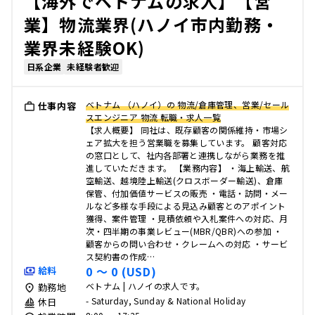
【海外でベトナムの求人】【営
業】物流業界(ハノイ市内勤務・
業界未経験OK)
日系企業
未経験者歓迎
ベトナム （ハノイ）の 物流/倉庫管理、営業/セール
仕事内容
スエンジニア 物流 転職・求人一覧
【求人概要】 同社は、既存顧客の関係維持・市場シ
ェア拡大を担う営業職を募集しています。 顧客対応
の窓口として、社内各部署と連携しながら業務を推
進していただきます。 【業務内容】 ・海上輸送、航
空輸送、越境陸上輸送(クロスボーダー輸送)、倉庫
保管、付加価値サービスの販売 ・電話・訪問・メー
ルなど多様な手段による見込み顧客とのアポイント
獲得、案件管理 ・見積依頼や入札案件への対応、月
次・四半期の事業レビュー(MBR/QBR)への参加 ・
顧客からの問い合わせ・クレームへの対応 ・サービ
ス契約書の作成…
0 〜 0 (USD)
給料
ベトナム | ハノイの求人です。
勤務地
- Saturday, Sunday & National Holiday
休日