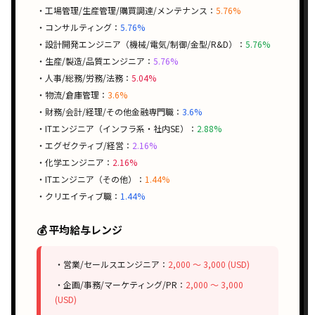
・工場管理/生産管理/購買調達/メンテナンス：
5.76%
・コンサルティング：
5.76%
・設計開発エンジニア（機械/電気/制御/金型/R&D）：
5.76%
・生産/製造/品質エンジニア：
5.76%
・人事/総務/労務/法務：
5.04%
・物流/倉庫管理：
3.6%
・財務/会計/経理/その他金融専門職：
3.6%
・ITエンジニア（インフラ系・社内SE）：
2.88%
・エグゼクティブ/経営：
2.16%
・化学エンジニア：
2.16%
・ITエンジニア（その他）：
1.44%
・クリエイティブ職：
1.44%
💰 平均給与レンジ
・営業/セールスエンジニア：
2,000 〜 3,000 (USD)
・企画/事務/マーケティング/PR：
2,000 〜 3,000
(USD)