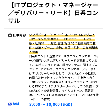
【ITプロジェクト・マネージャー
／デリバリー・リード】日系コン
サル
シンガポール （シティー）エリアの ITエンジニア
仕事内容
（オープン系/汎用系）、ITエンジニア（インフラ
系・社内SE）、財務/会計/経理/その他金融専門職
IT・WEB・ゲーム、金融、出版・印刷・広告 転職求
人特集
日系ITコンサル企業にて、ITプロジェクトマネージャ
ー／銀行システムデリバリーリードを募集していま
す。 本ポジションでは、銀行システムに関するプロ
ジェクトにおいて、プロジェクトマネージャーまた
はデリバリーリードとして、プロジェクトの推進と
円滑な遂行を担っていただきます。 【 業務内容 】
・銀行システムの開発または導入プロジェクトにお
けるPMOまたはデリバリーリードとしての業務 ・プ
ロジェクトの進捗管理、マイルストーン、課題管
理、ToDoリストの管理およびクライアント向け進捗
レポートの作成 ・…
8,000 〜 10,000 (SGD)
給料