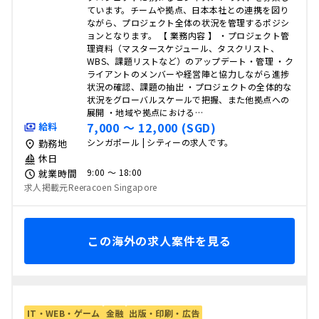
ています。チームや拠点、日本本社との連携を図り
ながら、プロジェクト全体の状況を管理するポジシ
ョンとなります。 【 業務内容 】 ・プロジェクト管
理資料（マスタースケジュール、タスクリスト、
WBS、課題リストなど）のアップデート・管理 ・ク
ライアントのメンバーや経営陣と協力しながら進捗
状況の確認、課題の抽出 ・プロジェクトの全体的な
状況をグローバルスケールで把握、また他拠点への
展開 ・地域や拠点における…
7,000 〜 12,000 (SGD)
給料
シンガポール | シティーの求人です。
勤務地
休日
9:00 〜 18:00
就業時間
求人掲載元Reeracoen Singapore
この海外の求人案件を見る
IT・WEB・ゲーム
金融
出版・印刷・広告