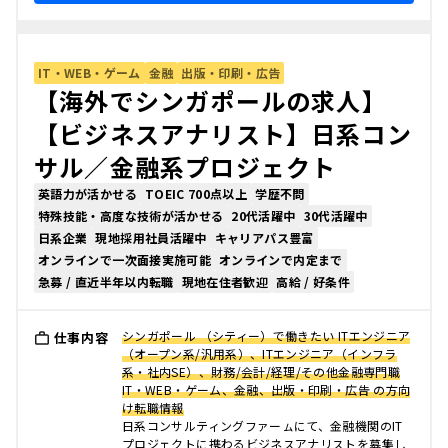
IT・WEB・ゲーム
金融
出版・印刷・広告
【海外でシンガポールの求人】
【ビジネスアナリスト】日系コン
サル／金融系プロジェクト
英語力が活かせる
TOEIC 700点以上
学歴不問
特殊技能・高度な技術が活かせる
20代活躍中
30代活躍中
日系企業
現地採用社員活躍中
キャリアパス豊富
オンラインで一次面接実施可能
オンラインで内定まで
急募 / 直近半年以内転職
現地在住者歓迎
高給 / 好条件
シンガポール （シティー）で働きたい ITエンジニア
仕事内容
（オープン系/汎用系）、ITエンジニア（インフラ
系・社内SE）、財務/会計/経理/その他金融専門職
IT・WEB・ゲーム、金融、出版・印刷・広告 の方向
け転職情報
日系コンサルティングファーㇺにて、金融機関のIT
プロジェクトに携わるビジネスアナリストを募集し