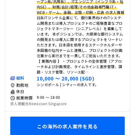
ープン系/汎用系）、ITエンジニア（インフラ系・社
内SE）、財務/会計/経理/その他金融専門職 IT・
WEB・ゲーム、金融、出版・印刷・広告 の求人情報
日系ITコンサル企業にて、銀行業界向けのITシステ
ム開発または導入プロジェクトのご経験豊富なプロ
ジェクトマネージャー（シニアレベル）を募集して
います。 本ポジションでは、大規模な銀行システム
の開発または導入に関するプロジェクトをリードい
ただきます。日本語を使用するステークホルダーや
多国籍の社内チームと連携し、プロジェクトの計画
立案から実行までを一貫してご担当いただきます。
【 業務内容 】 ・プロジェクトの全体管理（アプロ
ーチおよび計画策定、タイムラインと進捗管理、課
題・リスク管理、リソース配…
10,000 〜 20,000 (SGD)
給料
シンガポール | シティーの求人です。
勤務地
休日
9:00 〜 18:00
就業時間
求人掲載元Reeracoen Singapore
この海外の求人案件を見る