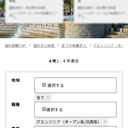
サル
ル
8,000 〜 10,000 (SGD)
10,000 〜 20,000 (SGD)
シンガポール / Cityの転職求人で
シンガポール / Cityの転職求人で
す。
す。
海外就職TOP
海外求人検索
全ての転職求人
ITエンジニア（オー
4 件
1 - 4 件表示
地域
選択する
全て
職種
選択する
ITエンジニア（オープン系/汎用系）