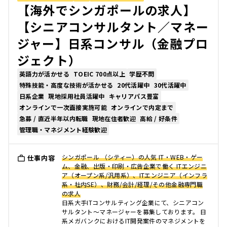
【海外でシンガポールの求人】
【シニアコンサルタント／マネー
ジャー】日系コンサル（金融プロ
ジェクト）
英語力が活かせる
TOEIC 700点以上
学歴不問
特殊技能・高度な技術が活かせる
20代活躍中
30代活躍中
日系企業
現地採用社員活躍中
キャリアパス豊富
オンラインで一次面接実施可能
オンラインで内定まで
急募 / 直近半年以内転職
現地在住者歓迎
高給 / 好条件
管理職・マネジメント経験歓迎
シンガポール （シティー）の人気 IT・WEB・ゲー
仕事内容
ム、金融、出版・印刷・広告企業で働く ITエンジニ
ア（オープン系/汎用系）、ITエンジニア（インフラ
系・社内SE）、財務/会計/経理/その他金融専門職
の求人
日系大手ITコンサルティング企業にて、シニアコン
サルタント～マネージャーを募集しております。 日
系メガバンクにおけるIT開発案件のマネジメントを