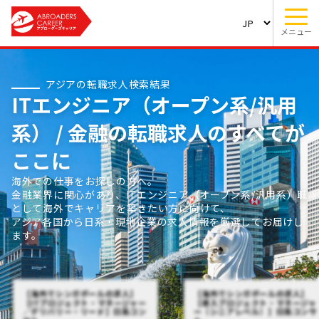
メニュー
アジアの転職求人検索結果
ITエンジニア（オープン系/汎用
系） / 金融の転職求人のすべてが
ここに
海外での仕事をお探しの方へ。
金融業界に関心があり、ITエンジニア（オープン系/汎用系）職
として海外でキャリアを築きたい方に向けて、
アジア各国から日系・現地企業の求人情報を厳選してお届けし
ます。
【海外でシンガポールの求人】
【海外でシンガポールの求人】
【ITプロジェクト・マネージャー
【導入プロジェクト・マネージャ
／デリバリー・リード】日系コン
ー（シニアレベル）】日系コンサ