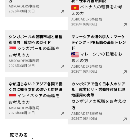
方
収・仕事内容を解説
ABROADERS事務局
ベトナムの転職をお考
2026年08月06日
えの方
ABROADERS事務局
2026年08月06日
シンガポールの転職市場と業種
マレーシアの海外求人：マーケ
別傾向：成功へのガイド
ティング・PR転職の最新トレン
ド
シンガポールの転職を
マレーシアの転職をお
お考えの方
考えの方
ABROADERS事務局
2026年08月06日
ABROADERS事務局
2026年08月06日
なぜ通じない？アジア各国で働
カンボジアで働く日本人のリア
く前に知る文化の違いと対処法
ル｜就労ビザ・労働許可証と現
地採用の実際
インドネシアの転職を
カンボジアの転職をお考えの
お考えの方
方
ABROADERS事務局
2026年08月06日
ABROADERS事務局
2026年08月06日
一覧でみる