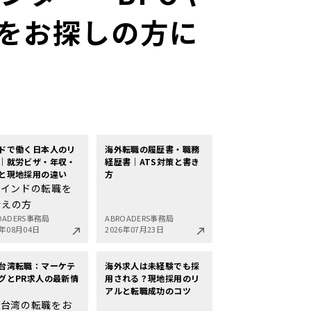
人をお探しの方に
ドで働く日本人のリ
海外転職の履歴書・職務
｜就労ビザ・年収・
経歴書｜ATS対策と書き
と現地採用の違い
方
インドの転職を
考えの方
OADERS事務局
ABROADERS事務局
6年08月04日
2026年07月23日
台湾転職：マーケテ
海外求人は未経験でも採
グとPR求人の最新情
用される？現地採用のリ
アルと転職成功のコツ
台湾の転職をお