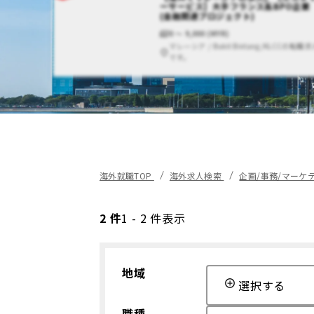
ーサービス】大手フランス系BPO企業
(金融関連プロジェクト)
0 〜 9,000 (MYR)
マレーシア / Bukit Bintang/KLCCの転職求
です。
海外就職TOP
海外求人検索
企画/事務/マーケ
2 件
1 - 2 件表示
地域
選択する
職種