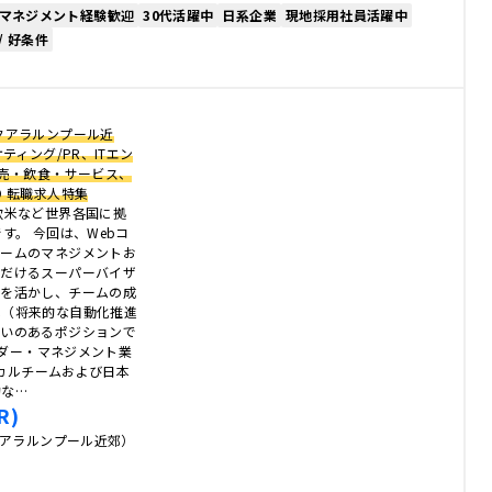
マネジメント経験歓迎
30代活躍中
日系企業
現地採用社員活躍中
/ 好条件
クアラルンプール近
ティング/PR、ITエン
販売・飲食・サービス、
 転職求人特集
欧米など世界各国に拠
す。 今回は、Webコ
チームのマネジメントお
ただけるスーパーバイザ
験を活かし、チームの成
化（将来的な自動化推進
がいのあるポジションで
リーダー・マネジメント業
ーカルチームおよび日本
的な…
R)
クアラルンプール近郊）