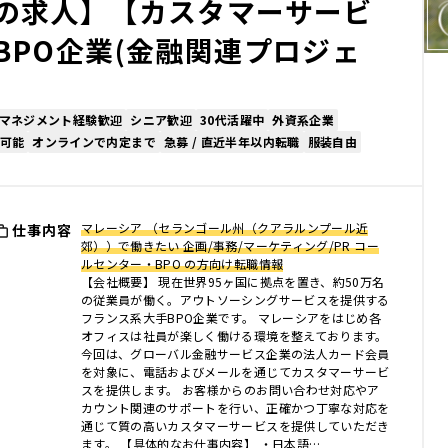
の求人】【カスタマーサービ
BPO企業(金融関連プロジェ
マネジメント経験歓迎
シニア歓迎
30代活躍中
外資系企業
可能
オンラインで内定まで
急募 / 直近半年以内転職
服装自由
マレーシア （セランゴール州（クアラルンプール近
仕事内容
郊））で働きたい 企画/事務/マーケティング/PR コー
ルセンター・BPO の方向け転職情報
【会社概要】 現在世界95ヶ国に拠点を置き、約50万名
の従業員が働く。アウトソーシングサービスを提供する
フランス系大手BPO企業です。 マレーシアをはじめ各
オフィスは社員が楽しく働ける環境を整えております。
今回は、グローバル金融サービス企業の法人カード会員
を対象に、電話およびメールを通じてカスタマーサービ
スを提供します。 お客様からのお問い合わせ対応やア
カウント関連のサポートを行い、正確かつ丁寧な対応を
通じて質の高いカスタマーサービスを提供していただき
ます。 【具体的なお仕事内容】 ・日本語…