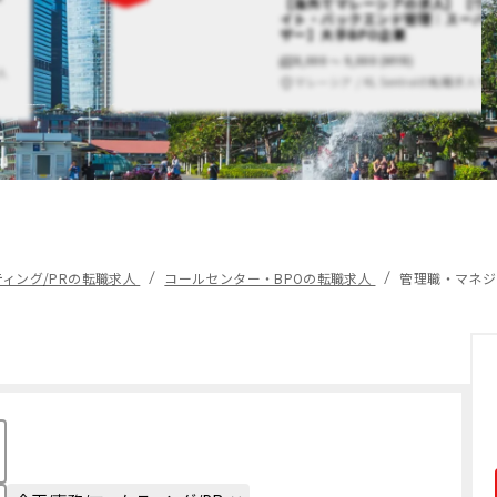
【海外でマレーシアの求人】【ウ
イト・バックエンド管理｜スーパ
ザー】大手BPO企業
8,000 〜 9,000 (MYR)
人
マレーシア / KL Sentralの転職求人で
ティング/PRの転職求人
コールセンター・BPOの転職求人
管理職・マネジ