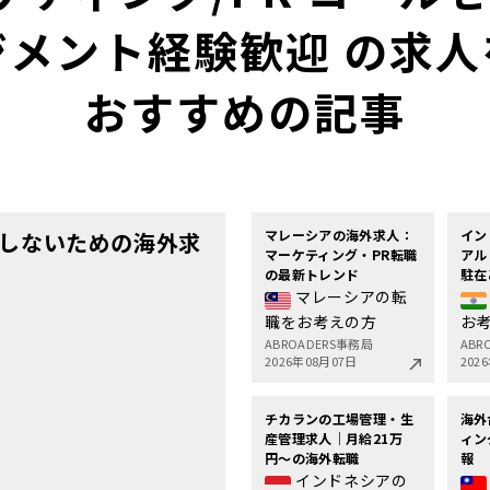
メント経験歓迎 の求
おすすめの記事
マレーシアの海外求人：
イン
しないための海外求
マーケティング・PR転職
アル
の最新トレンド
駐在
マレーシアの転
職をお考えの方
お
ABROADERS事務局
ABR
2026年08月07日
202
チカランの工場管理・生
海外
産管理求人｜月給21万
ィン
円〜の海外転職
報
インドネシアの