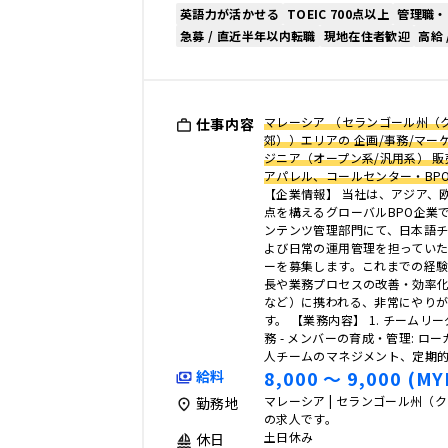
英語力が活かせる
TOEIC 700点以上
管理職・
急募 / 直近半年以内転職
現地在住者歓迎
高給 
マレーシア （セランゴール州（
仕事内容
郊））エリアの 企画/事務/マーケ
ジニア（オープン系/汎用系） 
アパレル、コールセンター・BPO
【企業情報】 当社は、アジア、
点を構えるグローバルBPO企業で
ンテンツ管理部門にて、日本語
よび日常の運用管理を担ってい
ーを募集します。これまでの経
長や業務プロセスの改善・効率
など）に携われる、非常にやり
す。 【業務内容】 1. チーム
務 - メンバーの育成・管理: ロ
人チームのマネジメント、定期
8,000 〜 9,000 (MY
給料
マレーシア | セランゴール州（
勤務地
の求人です。
土日休み
休日