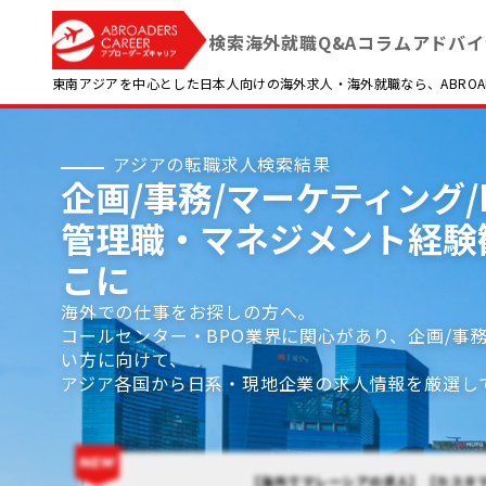
検索
海外就職Q&A
コラム
アドバイ
東南アジアを中心とした日本人向けの海外求人・海外就職なら、ABROADE
アジアの転職求人検索結果
企画/事務/マーケティング/P
管理職・マネジメント経験
こに
海外での仕事をお探しの方へ。
コールセンター・BPO業界に関心があり、企画/事務
い方に向けて、
アジア各国から日系・現地企業の求人情報を厳選し
【海外でマレーシアの求人】【カスタ