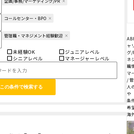
企画/事務/マーケティング/PR
コールセンター・BPO
管理職・マネジメント経験歓迎
AB
ャ
未経験OK
ジュニアレベル
グ/
シニアレベル
マネージャーレベル
ネ
職
マ
/
人
この条件で検索する
や
条
希
海