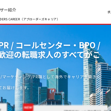
ザー紹介
求
RS CAREER（アブローダーズキャリア）
R / コールセンター・BPO /
歓迎の転職求人のすべてがこ
/マーケティング/PR職として海外でキャリアを築きた
てお届けします。
マ