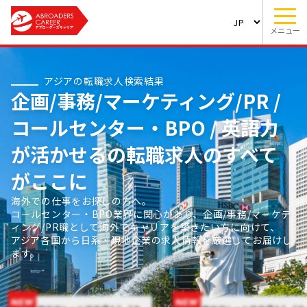
メニュー
アジアの転職求人検索結果
企画/事務/マーケティング/PR /
コールセンター・BPO / 英語力
が活かせるの転職求人のすべて
がここに
海外での仕事をお探しの方へ。
コールセンター・BPO業界に関心があり、企画/事務/マーケテ
ィング/PR職として海外でキャリアを築きたい方に向けて、
アジア各国から日系・現地企業の求人情報を厳選してお届けし
ます。