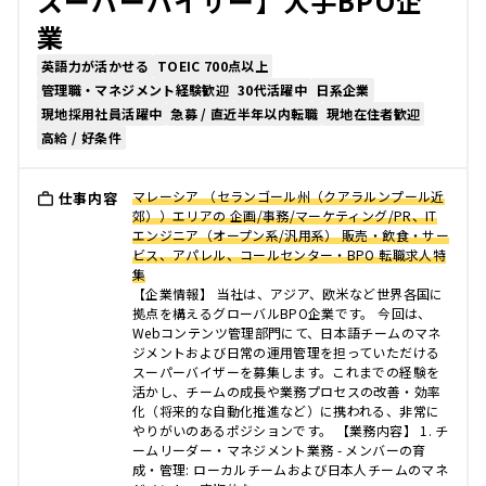
スーパーバイザー】大手BPO企
業
英語力が活かせる
TOEIC 700点以上
管理職・マネジメント経験歓迎
30代活躍中
日系企業
現地採用社員活躍中
急募 / 直近半年以内転職
現地在住者歓迎
高給 / 好条件
マレーシア （セランゴール州（クアラルンプール近
仕事内容
郊））エリアの 企画/事務/マーケティング/PR、IT
エンジニア（オープン系/汎用系） 販売・飲食・サー
ビス、アパレル、コールセンター・BPO 転職求人特
集
【企業情報】 当社は、アジア、欧米など世界各国に
拠点を構えるグローバルBPO企業です。 今回は、
Webコンテンツ管理部門にて、日本語チームのマネ
ジメントおよび日常の運用管理を担っていただける
スーパーバイザーを募集します。これまでの経験を
活かし、チームの成長や業務プロセスの改善・効率
化（将来的な自動化推進など）に携われる、非常に
やりがいのあるポジションです。 【業務内容】 1. チ
ームリーダー・マネジメント業務 - メンバーの育
成・管理: ローカルチームおよび日本人チームのマネ