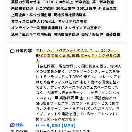
英語力が活かせる
TOEIC 700点以上
新卒歓迎
第二新卒歓迎
未経験者歓迎
シニア歓迎
20代活躍中
30代活躍中
外資系企業
上場企業・株式公開企業
現地採用社員活躍中
オフィスに日本人10名以上
キャリアパス豊富
オンラインで一次面接実施可能
オンラインで内定まで
急募 / 直近半年以内転職
現地在住者歓迎
高給 / 好条件
服装自由
マレーシア （ペナン州）の人気 コールセンター・
仕事内容
BPO企業で働く 企画/事務/マーケティング/PR の求
人
【会社概要】 現在世界95ヶ国に拠点を置き、約50万
名の従業員が働く。アウトソーシングサービスを提
供するフランス系大手BPO企業です。 マレーシアを
はじめ各オフィスは社員が楽しく働ける環境を整え
ており、プレイスペースややカフェスペースだけで
なく、会議室も世界をテーマにしたデザインになっ
ています。 ■ 業務概要 ■ 主に日本語話者向けの
SNS広告サービスやアカウント管理サービスに関す
るカスタマーサポートを担当していただきます。ラ
イブチャットや電話を通じて、広告・アカウントに
関する問い合わせ対応を…
0 〜 9,000 (MYR)
給料
マレーシア | ペナン州の求人です。
勤務地