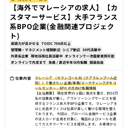
【海外でマレーシアの求人】【カ
スタマーサービス】大手フランス
系BPO企業(金融関連プロジェク
ト)
英語力が活かせる
TOEIC 700点以上
管理職・マネジメント経験歓迎
シニア歓迎
30代活躍中
外資系企業
現地採用社員活躍中
オンラインで一次面接実施可能
オンラインで内定まで
急募 / 直近半年以内転職
服装自由
マレーシア （セランゴール州（クアラルンプール近
仕事内容
郊））で働きたい 企画/事務/マーケティング/PR コ
ールセンター・BPO の方向け転職情報
【会社概要】 現在世界95ヶ国に拠点を置き、約50万
名の従業員が働く。アウトソーシングサービスを提
供するフランス系大手BPO企業です。 マレーシアを
はじめ各オフィスは社員が楽しく働ける環境を整え
ております。 今回は、グローバル金融サービス企業
の法人カード会員を対象に、電話およびメールを通
じてカスタマーサービスを提供します。 お客様から