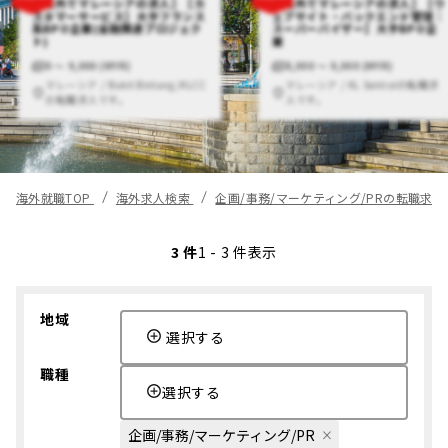
【海外でマレーシアの求人】【カ
【海外でマレーシアの求人】【ウ
スタマーサービス】大手フランス
ェブサイト・バックエンド管理｜
系BPO企業(金融関連プロジェク
スーパーバイザー】大手BPO企
ト)
業
0 〜 9,000 (MYR)
8,000 〜 9,000 (MYR)
マレーシア / Bukit Bintang/KLCC
マレーシア / KL Sentralの転職求
の転職求人です。
人です。
海外就職TOP
海外求人検索
企画/事務/マーケティング/PRの転職求
3 件
1 - 3 件表示
地域
選択する
職種
選択する
企画/事務/マーケティング/PR