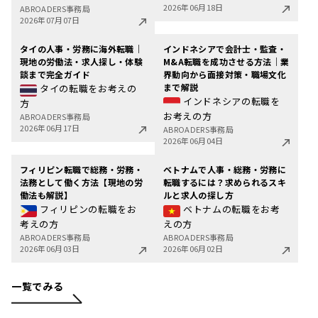
2026年06月18日
ABROADERS事務局
2026年07月07日
タイの人事・労務に海外転職｜
インドネシアで会計士・監査・
現地の労働法・求人探し・体験
M&A転職を成功させる方法｜業
談まで完全ガイド
界動向から面接対策・職場文化
まで解説
タイの転職をお考えの
インドネシアの転職を
方
お考えの方
ABROADERS事務局
2026年06月17日
ABROADERS事務局
2026年06月04日
フィリピン転職で総務・労務・
ベトナムで人事・総務・労務に
法務として働く方法【現地の労
転職するには？求められるスキ
働法も解説】
ルと求人の探し方
フィリピンの転職をお
ベトナムの転職をお考
考えの方
えの方
ABROADERS事務局
ABROADERS事務局
2026年06月03日
2026年06月02日
一覧でみる