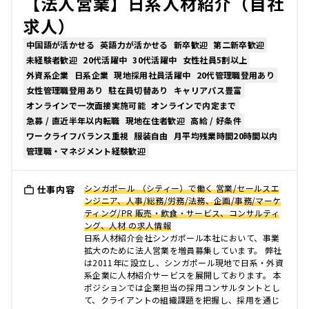
【法人営業】日系人材紹介（自社
求人）
中国語が活かせる
英語力が活かせる
新卒歓迎
第二新卒歓迎
未経験者歓迎
20代活躍中
30代活躍中
女性社員5割以上
外資系企業
日系企業
現地採用社員活躍中
20代管理職登用あり
女性管理職登用あり
駐在員切替あり
キャリアパス豊富
オンラインで一次面接実施可能
オンラインで内定まで
急募 / 直近半年以内転職
現地在住者歓迎
高給 / 好条件
ワークライフバランス重視
服装自由
月平均残業時間20時間以内
管理職・マネジメント経験歓迎
シンガポール （シティー）で働く 営業/セールスエ
仕事内容
ンジニア、人事/総務/労務/法務、企画/事務/マーケ
ティング/PR 販売・飲食・サービス、コンサルティ
ング、人材 の求人情報
日系人材紹介会社シンガポール本社において、事業
拡大のために法人営業を増員募集しています。 弊社
は2011年に設立し、シンガポール現地で日系・外資
系企業に人材紹介サービスを展開しております。 本
ポジションでは企業担当の採用コンサルタントとし
て、クライアントの組織課題を把握し、採用を通じ