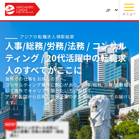
メニュー
アジアの転職求人検索結果
人事/総務/労務/法務 / コンサル
ティング / 20代活躍中の転職求
人のすべてがここに
海外での仕事をお探しの方へ。
コンサルティング業界に関心があり、人事/総務/労務/法務職と
して海外でキャリアを築きたい方に向けて、
アジア各国から日系・現地企業の求人情報を厳選してお届けし
ます。
【海外でシンガポールの求人】
【法人営業】日系人材紹介（自社
求人）