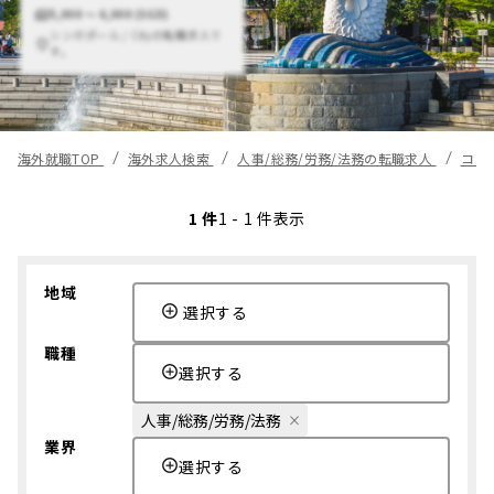
5,000 〜 6,000 (SGD)
シンガポール / Cityの転職求人で
す。
海外就職TOP
海外求人検索
人事/総務/労務/法務の転職求人
コン
1 件
1 - 1 件表示
地域
選択する
職種
選択する
人事/総務/労務/法務
業界
選択する