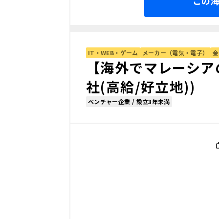
この
IT・WEB・ゲーム
メーカー（電気・電子）
金
【海外でマレーシア
社(高給/好立地))
ベンチャー企業 / 設立3年未満