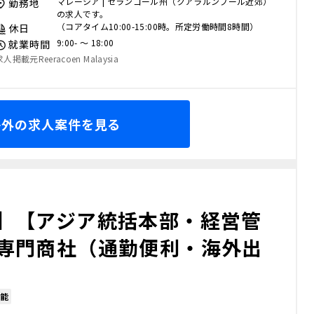
マレーシア | セランゴール州（クアラルンプール近郊）
勤務地
の求人です。
（コアタイム10:00-15:00時。所定労働時間8時間）
休日
9:00- 〜 18:00
就業時間
求人掲載元Reeracoen Malaysia
海外の求人案件を見る
】【アジア統括本部・経営管
専門商社（通勤便利・海外出
能