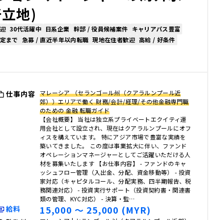
立地)
迎
30代活躍中
日系企業
幹部 / 役員候補案件
キャリアパス豊富
定まで
急募 / 直近半年以内転職
現地在住者歓迎
高給 / 好条件
マレーシア （セランゴール州（クアラルンプール近
仕事内容
郊））エリアで働く 財務/会計/経理/その他金融専門職
のための 金融 転職ガイド
【会社概要】 当社は独立系プライベートエクイティ運
用会社として設立され、現在はクアラルンプールにオフ
ィスを構えています。 特にアジア市場で豊富な実績を
築いてきました。 この度は事業拡大に伴い、ファンド
オペレーションマネージャーとしてご活躍いただける人
材を募集いたします 【お仕事内容】 - ファンドのキャ
ッシュフロー管理（入出金、分配、資金移動等） - 投資
家対応（キャピタルコール、分配実務、四半期報告、税
務関連対応） - 投資実行サポート（投資契約書・関連書
類の管理、KYC対応） - 決算・監…
15,000 〜 25,000 (MYR)
給料