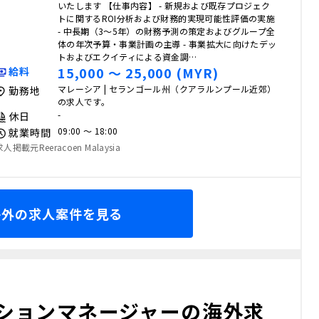
いたします 【仕事内容】 - 新規および既存プロジェク
トに関するROI分析および財務的実現可能性評価の実施
- 中長期（3〜5年）の財務予測の策定およびグループ全
体の年次予算・事業計画の主導 - 事業拡大に向けたデッ
トおよびエクイティによる資金調…
15,000 〜 25,000 (MYR)
給料
マレーシア | セランゴール州（クアラルンプール近郊）
勤務地
の求人です。
-
休日
09:00 〜 18:00
就業時間
求人掲載元Reeracoen Malaysia
海外の求人案件を見る
ションマネージャーの海外求