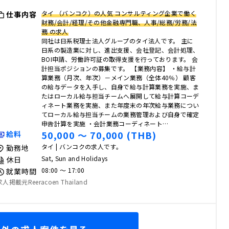
タイ （バンコク）の人気 コンサルティング企業で働く
仕事内容
財務/会計/経理/その他金融専門職、人事/総務/労務/法
務 の求人
同社は日系税理士法人グループのタイ法人です。 主に
日系の製造業に対し、進出支援、会社登記、会計処理、
BOI申請、労働許可証の取得支援を行っております。 会
計担当ポジションの募集です。 【業務内容】 ・給与計
算業務（月次、年次）－メイン業務（全体40％） 顧客
の給与データを入手し、自身で給与計算業務を実施、ま
たはローカル給与担当チームへ展開して給与計算コーデ
ィネート業務を実施、また年度末の年次給与業務につい
てローカル給与担当チームの業務管理および自身で確定
申告計算を実施 ・会計業務コーディネート…
50,000 〜 70,000 (THB)
給料
タイ | バンコクの求人です。
勤務地
Sat, Sun and Holidays
休日
08:00 〜 17:00
就業時間
求人掲載元Reeracoen Thailand