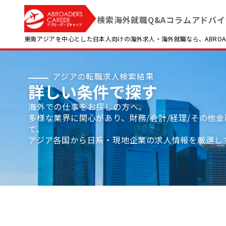
検索
海外就職Q&A
コラム
アドバイ
東南アジアを中心とした日本人向けの海外求人・海外就職なら、ABROADE
アジアの転職求人検索結果
詳しい条件で探す
海外での仕事をお探しの方へ。
多様な業界に関心があり、財務/会計/経理/その他
て、
アジア各国から日系・現地企業の求人情報を厳選し