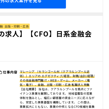
海外の求人案件を見る
融
出版・印刷・広告
の求人】【CFO】日系金融会
マレーシア （セランゴール州（クアラルンプール近
仕事内容
郊））エリアの エグゼクティブ/経営、財務/会計/経理/
その他金融専門職 IT・WEB・ゲーム、メーカー（電
気・電子）、金融、出版・印刷・広告 転職求人特集
【会社概要】 当社は、クアラルンプールを拠点にファ
イナンス事業を展開しております。 地域密着型の営業
体制を強みとし、幅広い顧客層の資金ニーズに応えなが
ら、安定した事業基盤を構築しています。 この度は、
事業拡大にともない、事業の中核となるCFO候補を募集