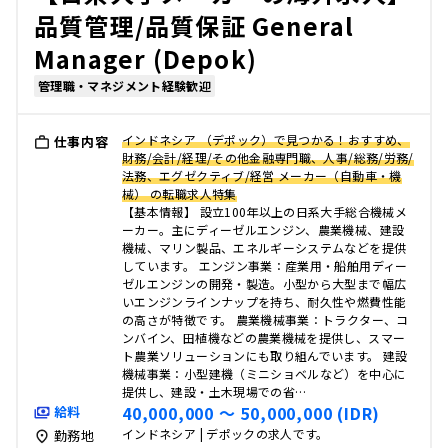
品質管理/品質保証 General
Manager (Depok)
管理職・マネジメント経験歓迎
インドネシア （デポック）で見つかる！おすすめ、
仕事内容
財務/会計/経理/その他金融専門職、人事/総務/労務/
法務、エグゼクティブ/経営 メーカー（自動車・機
械） の転職求人特集
【基本情報】 設立100年以上の日系大手総合機械メ
ーカー。主にディーゼルエンジン、農業機械、建設
機械、マリン製品、エネルギーシステムなどを提供
しています。 エンジン事業：産業用・船舶用ディー
ゼルエンジンの開発・製造。小型から大型まで幅広
いエンジンラインナップを持ち、耐久性や燃費性能
の高さが特徴です。 農業機械事業：トラクター、コ
ンバイン、田植機などの農業機械を提供し、スマー
ト農業ソリューションにも取り組んでいます。 建設
機械事業：小型建機（ミニショベルなど）を中心に
提供し、建設・土木現場での省…
40,000,000 〜 50,000,000 (IDR)
給料
インドネシア | デポックの求人です。
勤務地