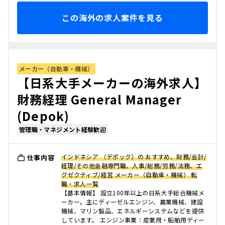
この海外の求人案件を見る
メーカー（自動車・機械）
【日系大手メーカーの海外求人】
財務経理 General Manager
(Depok)
管理職・マネジメント経験歓迎
インドネシア （デポック）の おすすめ、財務/会計/
仕事内容
経理/その他金融専門職、人事/総務/労務/法務、エ
グゼクティブ/経営 メーカー（自動車・機械） 転
職・求人一覧
【基本情報】 設立100年以上の日系大手総合機械メ
ーカー。主にディーゼルエンジン、農業機械、建設
機械、マリン製品、エネルギーシステムなどを提供
しています。 エンジン事業：産業用・船舶用ディー