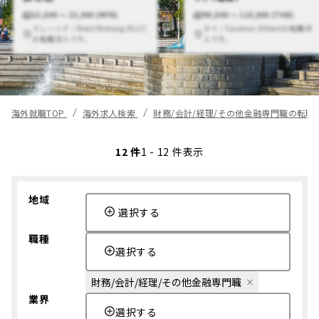
15,000 〜 25,000 (MYR)
90,000 〜 110,000 (THB)
マレーシア / Bukit Bintang/KLCC
タイ / Saraburi (Other)の転職求
の転職求人です。
人です。
海外就職TOP
海外求人検索
財務/会計/経理/その他金融専門職の転職
12 件
1 - 12 件表示
地域
選択する
職種
選択する
財務/会計/経理/その他金融専門職
業界
選択する