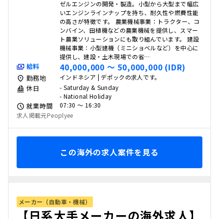
ゼルエンジンの開発・製造。小型から大型まで幅広
いエンジンラインナップを持ち、耐久性や燃費性能
の高さが特徴です。 農業機械事業：トラクター、コ
ンバイン、田植機などの農業機械を提供し、スマー
ト農業ソリューションにも取り組んでいます。 建設
機械事業：小型建機（ミニショベルなど）を中心に
提供し、建設・土木現場での省…
40,000,000 〜 50,000,000 (IDR)
給料
インドネシア | デポックの求人です。
勤務地
- Saturday & Sunday
休日
- National Holiday
07:30 〜 16:30
就業時間
求人掲載元Peoplyee
この海外の求人案件を見る
メーカー（自動車・機械）
【日系大手メーカーの海外求人】