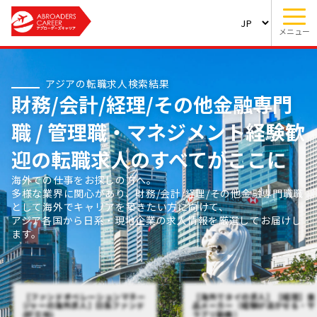
メニュー
アジアの転職求人検索結果
財務/会計/経理/その他金融専門
職 / 管理職・マネジメント経験歓
迎の転職求人のすべてがここに
海外での仕事をお探しの方へ。
多様な業界に関心があり、財務/会計/経理/その他金融専門職職
として海外でキャリアを築きたい方に向けて、
アジア各国から日系・現地企業の求人情報を厳選してお届けし
ます。
【ファンドオペレーションマネー
【海外でタイの求人】【経理】食
ジャーの海外求人】日系ファンド
品メーカー（経験が活かせる・サ
(好立地)
ラブリ勤務）