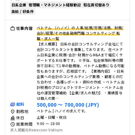
日系企業
管理職・マネジメント経験歓迎
駐在員切替あり
高給 / 好条件
ベトナム （ハノイ）の 人事/総務/労務/法務、財務/
仕事内容
会計/経理/その他金融専門職 コンサルティング 転
職・求人一覧
【求人概要】 日系の会計コンサルティング会社にて
会計コンサルタントを募集しております。 在ベトナ
ム日系企業に税務･会計･財務からM&Aまで幅広くサ
ポートするお仕事です。 ※手当、社会保険料等の関
係で日本にて1年の勤務後、ベトナム勤務になる可能
性もありますが、応相談です。 【業務内容】 ・日系
企業への会計のコンサルティング業務 ・顧客との打
ち合わせ ・各種レポート・資料の作成 ・ベトナム会
計税務のプロジェクトマネージメント ・ベトナム会
社の運営管理補助 【企業/求人の魅力】 ・業績賞与
は個人の業…
500,000 〜 700,000 (JPY)
給料
ベトナム | ハノイの求人です。
勤務地
土曜・日曜・祝日
休日
9:00 〜 18:00
就業時間
求人掲載元Reeracoen Vietnam