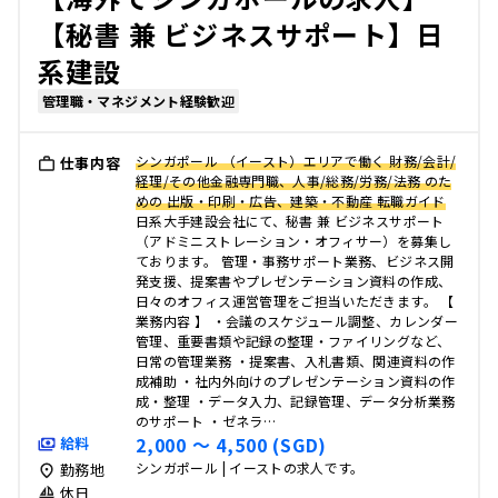
【秘書 兼 ビジネスサポート】日
系建設
管理職・マネジメント経験歓迎
シンガポール （イースト）エリアで働く 財務/会計/
仕事内容
経理/その他金融専門職、人事/総務/労務/法務 のた
めの 出版・印刷・広告、建築・不動産 転職ガイド
日系大手建設会社にて、秘書 兼 ビジネスサポート
（アドミニストレーション・オフィサー）を募集し
ております。 管理・事務サポート業務、ビジネス開
発支援、提案書やプレゼンテーション資料の作成、
日々のオフィス運営管理をご担当いただきます。 【
業務内容 】 ・会議のスケジュール調整、カレンダー
管理、重要書類や記録の整理・ファイリングなど、
日常の管理業務 ・提案書、入札書類、関連資料の作
成補助 ・社内外向けのプレゼンテーション資料の作
成・整理 ・データ入力、記録管理、データ分析業務
のサポート ・ゼネラ…
2,000 〜 4,500 (SGD)
給料
シンガポール | イーストの求人です。
勤務地
休日