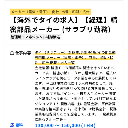
メーカー（電気・電子）
商社
出版・印刷・広告
【海外でタイの求人】【経理】精
密部品メーカー (サラブリ勤務)
管理職・マネジメント経験歓迎
タイ （サラブリー）の 財務/会計/経理/その他金融
仕事内容
専門職 メーカー（電気・電子）、商社、出版・印
刷・広告 転職・求人一覧
会社情報: 精密モータ用部品の製造を行っているメー
カーです。 精密小型モータから超大型まで、幅広い
ラインナップを誇るモータ事業を中心に展開してい
ます。 今回は事業強化に伴う人員補強として、経
理・管理会計の実務を行って頂ける方を募集してい
ます。 おすすめポイント: ・日系大手メーカー 安定
した基盤があります。 ・駐在としても検討可能なポ
ジションです！ 職務内容: 主に管理会計、原価計算
の実務を担当頂きます。 将来的には財務会計・税務
業務も担当頂くことを想定しています。 ・複数拠点
に跨るグループ会…
130,000 〜 150,000 (THB)
給料