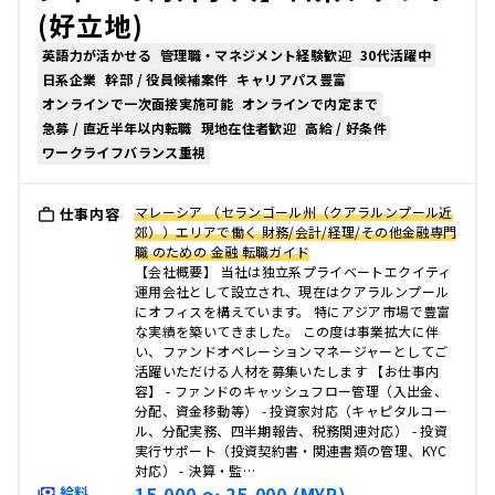
(好立地)
英語力が活かせる
管理職・マネジメント経験歓迎
30代活躍中
日系企業
幹部 / 役員候補案件
キャリアパス豊富
オンラインで一次面接実施可能
オンラインで内定まで
急募 / 直近半年以内転職
現地在住者歓迎
高給 / 好条件
ワークライフバランス重視
マレーシア （セランゴール州（クアラルンプール近
仕事内容
郊））エリアで働く 財務/会計/経理/その他金融専門
職 のための 金融 転職ガイド
【会社概要】 当社は独立系プライベートエクイティ
運用会社として設立され、現在はクアラルンプール
にオフィスを構えています。 特にアジア市場で豊富
な実績を築いてきました。 この度は事業拡大に伴
い、ファンドオペレーションマネージャーとしてご
活躍いただける人材を募集いたします 【お仕事内
容】 - ファンドのキャッシュフロー管理（入出金、
分配、資金移動等） - 投資家対応（キャピタルコー
ル、分配実務、四半期報告、税務関連対応） - 投資
実行サポート（投資契約書・関連書類の管理、KYC
対応） - 決算・監…
15,000 〜 25,000 (MYR)
給料