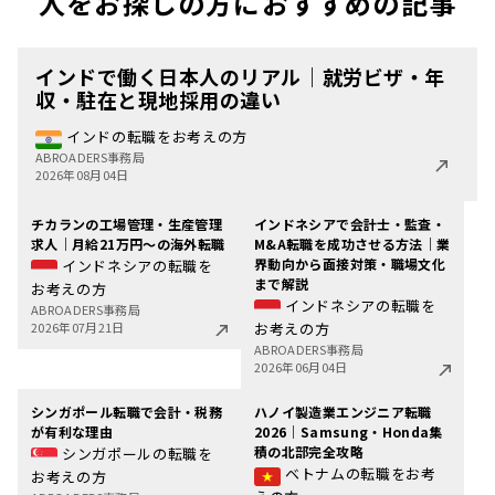
人をお探しの方におすすめの記事
インドで働く日本人のリアル｜就労ビザ・年
収・駐在と現地採用の違い
インドの転職をお考えの方
ABROADERS事務局
2026年08月04日
チカランの工場管理・生産管理
インドネシアで会計士・監査・
求人｜月給21万円〜の海外転職
M&A転職を成功させる方法｜業
界動向から面接対策・職場文化
インドネシアの転職を
まで解説
お考えの方
インドネシアの転職を
ABROADERS事務局
2026年07月21日
お考えの方
ABROADERS事務局
2026年06月04日
シンガポール転職で会計・税務
ハノイ製造業エンジニア転職
が有利な理由
2026｜Samsung・Honda集
積の北部完全攻略
シンガポールの転職を
ベトナムの転職をお考
お考えの方