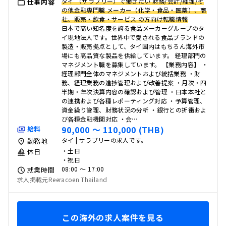
タイ （サラブリー）で働きたい 財務/会計/経理/そ
仕事内容
の他金融専門職 メーカー（化学・食品・医薬）、商
社、販売・飲食・サービス の方向け転職情報
日本で高い知名度を誇る食品メーカーグループのタ
イ現地法人です。世界中で愛される食品ブランドの
製造・販売拠点として、タイ国内はもちろん海外市
場にも高品質な製品を供給しています。 経理部門の
マネジメント職を募集しています。 【業務内容】 ・
経理部門全体のマネジメントおよび統括業務 ・財
務、経理業務の進捗管理および改善提案 ・月次・四
半期・年次決算内容の確認および管理 ・日本本社と
の連携および各種レポーティング対応 ・予算管理、
資金繰り管理、財務状況の分析 ・銀行との折衝およ
び各種金融機関対応 ・会…
90,000 〜 110,000 (THB)
給料
タイ | サラブリーの求人です。
勤務地
・土日
休日
・祝日
08:00 〜 17:00
就業時間
求人掲載元Reeracoen Thailand
この海外の求人案件を見る