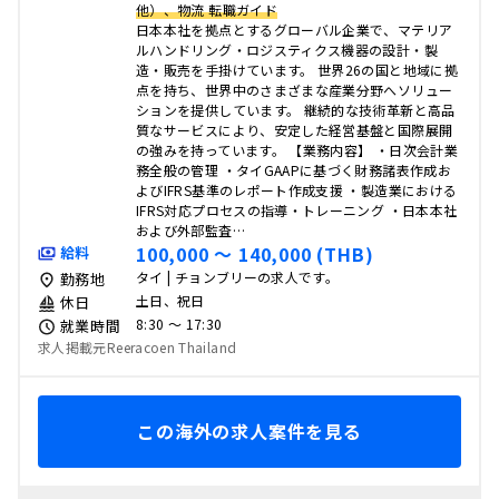
他）、物流 転職ガイド
日本本社を拠点とするグローバル企業で、マテリア
ルハンドリング・ロジスティクス機器の設計・製
造・販売を手掛けています。 世界26の国と地域に拠
点を持ち、世界中のさまざまな産業分野へソリュー
ションを提供しています。 継続的な技術革新と高品
質なサービスにより、安定した経営基盤と国際展開
の強みを持っています。 【業務内容】 ・日次会計業
務全般の管理 ・タイGAAPに基づく財務諸表作成お
よびIFRS基準のレポート作成支援 ・製造業における
IFRS対応プロセスの指導・トレーニング ・日本本社
および外部監査…
100,000 〜 140,000 (THB)
給料
タイ | チョンブリーの求人です。
勤務地
土日、祝日
休日
8:30 〜 17:30
就業時間
求人掲載元Reeracoen Thailand
この海外の求人案件を見る