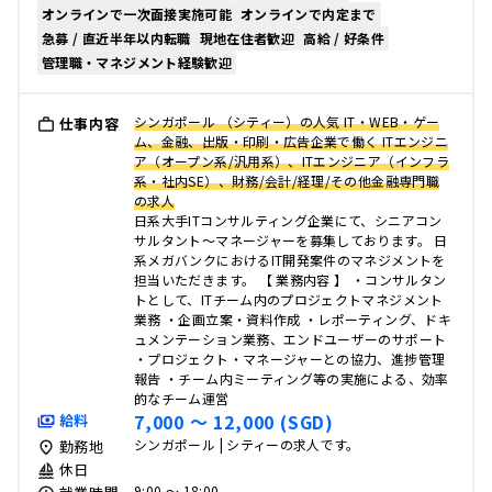
オンラインで一次面接実施可能
オンラインで内定まで
急募 / 直近半年以内転職
現地在住者歓迎
高給 / 好条件
管理職・マネジメント経験歓迎
シンガポール （シティー）の人気 IT・WEB・ゲー
仕事内容
ム、金融、出版・印刷・広告企業で働く ITエンジニ
ア（オープン系/汎用系）、ITエンジニア（インフラ
系・社内SE）、財務/会計/経理/その他金融専門職
の求人
日系大手ITコンサルティング企業にて、シニアコン
サルタント～マネージャーを募集しております。 日
系メガバンクにおけるIT開発案件のマネジメントを
担当いただきます。 【 業務内容 】 ・コンサルタン
トとして、ITチーム内のプロジェクトマネジメント
業務 ・企画立案・資料作成 ・レポーティング、ドキ
ュメンテーション業務、エンドユーザーのサポート
・プロジェクト・マネージャーとの協力、進捗管理
報告 ・チーム内ミーティング等の実施による、効率
的なチーム運営
7,000 〜 12,000 (SGD)
給料
シンガポール | シティーの求人です。
勤務地
休日
9:00 〜 18:00