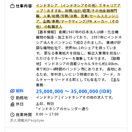
インドネシア （インドネシアその他）でキャリアア
仕事内容
ップ！おすすめ、財務/会計/経理/その他金融専門
職、人事/総務/労務/法務、営業/セールスエンジニ
ア、企画/事務/マーケティング/PR メーカー（その
他） の転職求人
【基本情報】 創業1947年の日本法人は綿・化合繊
織物の製造・加工を行っており、 1997年にインドネ
シア法人をバンドンにて成立されました。 業績が好
調な織物会社で、世界No.1のシェアを誇っていま
す。 更なる事業拡大を目指し、輸出入業務を担当い
ただけるマネージャーを募集しております。 【勤務
地】 インドネシアの首都ジャカルタから約180km、
車で約3〜4時間のバンドン市にあります。 高地にあ
るため、年中涼しいという特徴があり、 フード、カ
ルチャーをリードする町としても有名です。 【主な
業務…
25,000,000 〜 35,000,000 (IDR)
給料
インドネシア | インドネシアその他の求人です。
勤務地
土日、祝日
休日
*インドネシアのカレンダー通り
8:00 〜 17:00
就業時間
求人掲載元Peoplyee