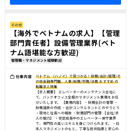
その他
【海外でベトナムの求人】【管理
部門責任者】設備管理業界(ベト
ナム語堪能な方歓迎)
管理職・マネジメント経験歓迎
ベトナム （ハノイ）で見つかる！財務/会計/経理/そ
仕事内容
の他金融専門職、人事/総務/労務/法務 おすすめ の
転職求人特集
【求人概要】 エレベーターのメンテナンス会社に
て、バックオフィス全般のマネジメント業務をお任
せいたします。 【業務内容】 ・財務会計の管理 ・
財務諸表の作成 ・会計コンサルタントとのやりとり
・現地と社長への報告 ・財務部門の管理 【会社/求
人の魅力】 ・安定成長中のエレベーター保守業界
で、専門性の高いスキルを身につけられます。 ・日
本人マネジメントのもと、丁寧な技術指導と安心の