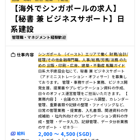
【海外でシンガポールの求人】
【秘書 兼 ビジネスサポート】日
系建設
管理職・マネジメント経験歓迎
シンガポール （イースト）エリアで働く 財務/会計/
仕事内容
経理/その他金融専門職、人事/総務/労務/法務 のた
めの 出版・印刷・広告、建築・不動産 転職ガイド
日系大手建設会社にて、秘書 兼 ビジネスサポート
（アドミニストレーション・オフィサー）を募集し
ております。 管理・事務サポート業務、ビジネス開
発支援、提案書やプレゼンテーション資料の作成、
日々のオフィス運営管理をご担当いただきます。 【
業務内容 】 ・会議のスケジュール調整、カレンダー
管理、重要書類や記録の整理・ファイリングなど、
日常の管理業務 ・提案書、入札書類、関連資料の作
成補助 ・社内外向けのプレゼンテーション資料の作
成・整理 ・データ入力、記録管理、データ分析業務
のサポート ・ゼネラ…
2,000 〜 4,500 (SGD)
給料