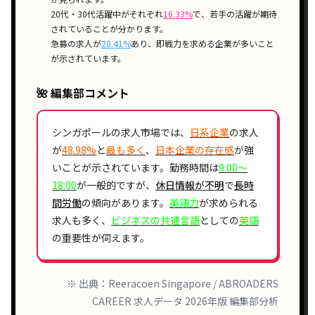
20代・30代活躍中
がそれぞれ
16.33%
で、
若手の活躍
が期待
されていることが分かります。
急募
の求人が
20.41%
あり、
即戦力
を求める企業が多いこと
が示されています。
🌺 編集部コメント
シンガポールの求人市場では、
日系企業
の求人
が
48.98%
と
最も多く
、
日本企業の存在感
が強
いことが示されています。勤務時間は
9:00〜
18:00
が一般的ですが、
休日情報が不明
で
長時
間労働
の傾向があります。
英語力
が求められる
求人も多く、
ビジネスの共通言語
としての
英語
の重要性が伺えます。
※ 出典：Reeracoen Singapore / ABROADERS
CAREER 求人データ 2026年版 編集部分析