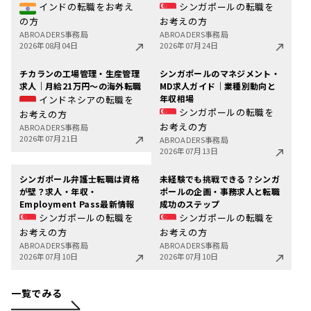
インドの転職をお考え
シンガポールの転職を
の方
お考えの方
ABROADERS事務局
ABROADERS事務局
2026年08月04日
2026年07月24日
チカランの工場管理・生産管理
シンガポールのマネジメント・
求人｜月給21万円〜の海外転職
MD求人ガイド｜業種別動向と
年収相場
インドネシアの転職を
シンガポールの転職を
お考えの方
お考えの方
ABROADERS事務局
2026年07月21日
ABROADERS事務局
2026年07月13日
シンガポール弁護士転職は資格
未経験でも挑戦できる？シンガ
が壁？求人・年収・
ポールの企画・事務求人と転職
Employment Pass最新情報
成功のステップ
シンガポールの転職を
シンガポールの転職を
お考えの方
お考えの方
ABROADERS事務局
ABROADERS事務局
2026年07月10日
2026年07月10日
一覧でみる