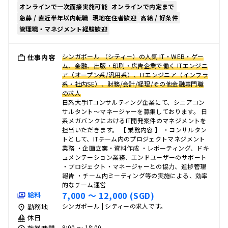
オンラインで一次面接実施可能
オンラインで内定まで
急募 / 直近半年以内転職
現地在住者歓迎
高給 / 好条件
管理職・マネジメント経験歓迎
シンガポール （シティー）の人気 IT・WEB・ゲー
仕事内容
ム、金融、出版・印刷・広告企業で働く ITエンジニ
ア（オープン系/汎用系）、ITエンジニア（インフラ
系・社内SE）、財務/会計/経理/その他金融専門職
の求人
日系大手ITコンサルティング企業にて、シニアコン
サルタント～マネージャーを募集しております。 日
系メガバンクにおけるIT開発案件のマネジメントを
担当いただきます。 【 業務内容 】 ・コンサルタン
トとして、ITチーム内のプロジェクトマネジメント
業務 ・企画立案・資料作成 ・レポーティング、ドキ
ュメンテーション業務、エンドユーザーのサポート
・プロジェクト・マネージャーとの協力、進捗管理
報告 ・チーム内ミーティング等の実施による、効率
的なチーム運営
7,000 〜 12,000 (SGD)
給料
シンガポール | シティーの求人です。
勤務地
休日
9:00 〜 18:00