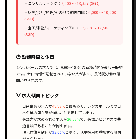
・コンサルティング：
7,000 〜 13,357 (SGD)
・財務/会計/経理/その他金融専門職：
6,000 〜 10,208
(SGD)
・企画/事務/マーケティング/PR：
7,000 〜 14,500
(SGD)
🕒 勤務時間と休日
シンガポールの求人では、
9:00〜18:00
の勤務時間が
最も一般的
です。
休日情報が記載されていない
点が多く、
長時間労働
の傾
向が見られます。
💡 求人傾向トピック
日系企業
の求人が
48.98%
と最も多く、シンガポールでの
日
本企業の存在感
が強いことを示しています。
英語力
が求められる求人が
26.53%
で、
英語がビジネスの共
通言語
であることが伺えます。
現地在住者歓迎
が
32.65%
と高く、
現地採用
を重視する傾向
が見られます。