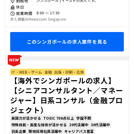
シンガポール | イーストの求人です。
勤務地
休日
8:00 〜 17:30
就業時間
求人掲載元Reeracoen Singapore
このシンガポールの求人案件を見る
IT・WEB・ゲーム
金融
出版・印刷・広告
【海外でシンガポールの求人】
【シニアコンサルタント／マネー
ジャー】日系コンサル（金融プロ
ジェクト）
英語力が活かせる
TOEIC 700点以上
学歴不問
特殊技能・高度な技術が活かせる
20代活躍中
30代活躍中
日系企業
現地採用社員活躍中
キャリアパス豊富