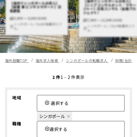
【海外でシンガポールの求人】
【海外でシンガポールの求人】
【シニアコンサルタント／マネー
【秘書 兼 ビジネスサポート】日
ジャー】日系コンサル（金融プロ
系建設
ジェクト）
2,000 〜 4,500 (SGD)
7,000 〜 12,000 (SGD)
シンガポール / Eastの転職求人で
シンガポール / Cityの転職求人で
す。
す。
海外就職TOP
海外求人検索
シンガポールの転職求人
財務/会計/
2 件
1 - 2 件表示
地域
選択する
シンガポール
職種
選択する