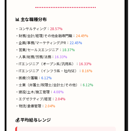
📊 主な職種分布
・コンサルティング：
28.57%
・財務/会計/経理/その他金融専門職：
24.49%
・企画/事務/マーケティング/PR：
22.45%
・営業/セールスエンジニア：
18.37%
・人事/総務/労務/法務：
16.33%
・ITエンジニア（オープン系/汎用系）：
16.33%
・ITエンジニア（インフラ系・社内SE）：
8.16%
・医療/介護職：
6.12%
・士業（弁護士/税理士/会計士/その他）：
6.12%
・建設/土木/施工管理：
4.08%
・エグゼクティブ/経営：
2.04%
・物流/倉庫管理：
2.04%
💰 平均給与レンジ