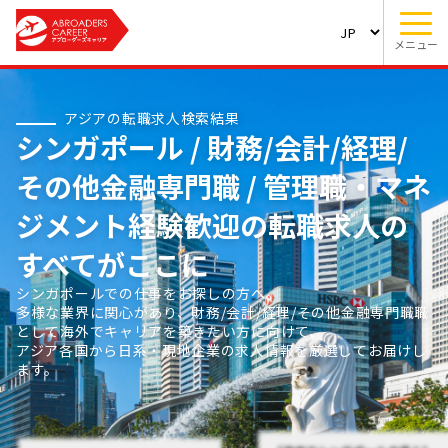
メニュー
アジアの転職求人検索結果
シンガポール / 財務/会計/経理/
その他金融専門職 / 管理職・マネ
ジメント経験歓迎の転職求人の
すべてがここに
シンガポールでの仕事をお探しの方へ。
多様な業界に関心があり、財務/会計/経理/その他金融専門職職
として海外でキャリアを築きたい方に向けて、
アジア各国から日系・現地企業の求人情報を厳選してお届けし
ます。