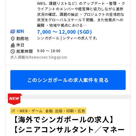
WBS、課題リストなど）のアップデート・管理 ・ク
ライアントのメンバーや経営陣と協力しながら進捗
状況の確認、課題の抽出 ・プロジェクトの全体的な
状況をグローバルスケールで把握、また他拠点への
展開 ・地域や拠点における…
7,000 〜 12,000 (SGD)
給料
シンガポール | シティーの求人です。
勤務地
休日
9:00 〜 18:00
就業時間
求人掲載元Reeracoen Singapore
このシンガポールの求人案件を見る
IT・WEB・ゲーム
金融
出版・印刷・広告
【海外でシンガポールの求人】
【シニアコンサルタント／マネー