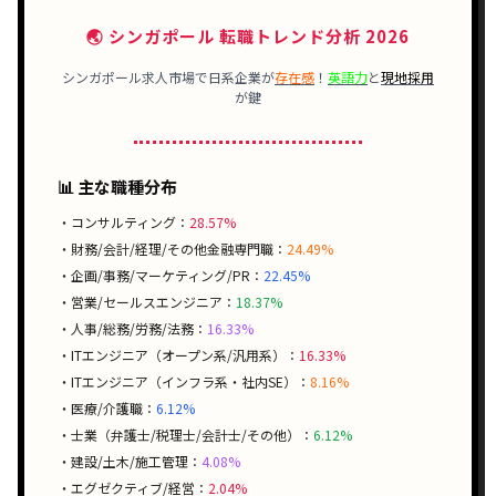
🌏 シンガポール 転職トレンド分析 2026
シンガポール求人市場で日系企業が
存在感
！
英語力
と
現地採用
が鍵
📊 主な職種分布
・コンサルティング：
28.57%
・財務/会計/経理/その他金融専門職：
24.49%
・企画/事務/マーケティング/PR：
22.45%
・営業/セールスエンジニア：
18.37%
・人事/総務/労務/法務：
16.33%
・ITエンジニア（オープン系/汎用系）：
16.33%
・ITエンジニア（インフラ系・社内SE）：
8.16%
・医療/介護職：
6.12%
・士業（弁護士/税理士/会計士/その他）：
6.12%
・建設/土木/施工管理：
4.08%
・エグゼクティブ/経営：
2.04%