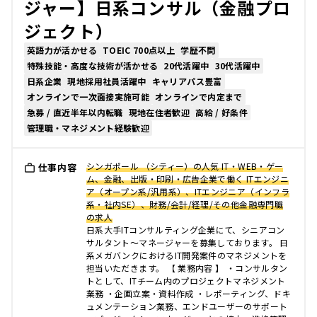
ジャー】日系コンサル（金融プロ
ジェクト）
英語力が活かせる
TOEIC 700点以上
学歴不問
特殊技能・高度な技術が活かせる
20代活躍中
30代活躍中
日系企業
現地採用社員活躍中
キャリアパス豊富
オンラインで一次面接実施可能
オンラインで内定まで
急募 / 直近半年以内転職
現地在住者歓迎
高給 / 好条件
管理職・マネジメント経験歓迎
シンガポール （シティー）の人気 IT・WEB・ゲー
仕事内容
ム、金融、出版・印刷・広告企業で働く ITエンジニ
ア（オープン系/汎用系）、ITエンジニア（インフラ
系・社内SE）、財務/会計/経理/その他金融専門職
の求人
日系大手ITコンサルティング企業にて、シニアコン
サルタント～マネージャーを募集しております。 日
系メガバンクにおけるIT開発案件のマネジメントを
担当いただきます。 【 業務内容 】 ・コンサルタン
トとして、ITチーム内のプロジェクトマネジメント
業務 ・企画立案・資料作成 ・レポーティング、ドキ
ュメンテーション業務、エンドユーザーのサポート