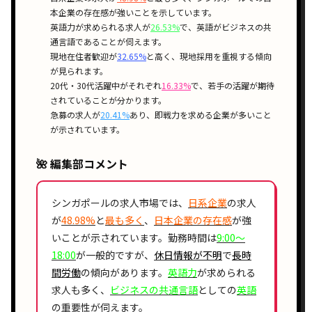
本企業の存在感
が強いことを示しています。
英語力
が求められる求人が
26.53%
で、
英語がビジネスの共
通言語
であることが伺えます。
現地在住者歓迎
が
32.65%
と高く、
現地採用
を重視する傾向
が見られます。
20代・30代活躍中
がそれぞれ
16.33%
で、
若手の活躍
が期待
されていることが分かります。
急募
の求人が
20.41%
あり、
即戦力
を求める企業が多いこと
が示されています。
🌺 編集部コメント
シンガポールの求人市場では、
日系企業
の求人
が
48.98%
と
最も多く
、
日本企業の存在感
が強
いことが示されています。勤務時間は
9:00〜
18:00
が一般的ですが、
休日情報が不明
で
長時
間労働
の傾向があります。
英語力
が求められる
求人も多く、
ビジネスの共通言語
としての
英語
の重要性が伺えます。