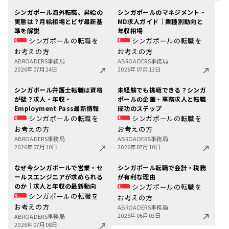
シンガポール海外転職、昇給の
シンガポールのマネジメント・
実態は？月給相場とビザ最新基
MD求人ガイド｜業種別動向と
準を解説
年収相場
シンガポールの転職を
シンガポールの転職を
お考えの方
お考えの方
ABROADERS事務局
ABROADERS事務局
2026年07月24日
2026年07月13日
シンガポール弁護士転職は資格
未経験でも挑戦できる？シンガ
が壁？求人・年収・
ポールの企画・事務求人と転職
Employment Pass最新情報
成功のステップ
シンガポールの転職を
シンガポールの転職を
お考えの方
お考えの方
ABROADERS事務局
ABROADERS事務局
2026年07月10日
2026年07月10日
なぜ今シンガポールで営業・セ
シンガポール転職で会計・税務
ールスエンジニアが求められる
が有利な理由
のか｜求人と年収の最新動向
シンガポールの転職を
シンガポールの転職を
お考えの方
お考えの方
ABROADERS事務局
2026年06月03日
ABROADERS事務局
2026年07月08日