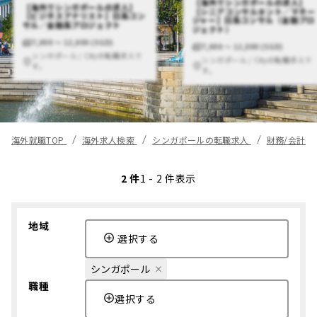
【海外でシンガポールの求人】
【海外でシンガポールの求人】
【シニアコンサルタント／マネー
【ビジネスアナリスト】日系コン
ジャー】日系コンサル（金融プロ
サル／金融系プロジェクト
ジェクト）
7,000 〜 12,000 (SGD)
7,000 〜 12,000 (SGD)
シンガポール / Cityの転職求人で
シンガポール / Cityの転職求人で
す。
す。
海外就職TOP
海外求人検索
シンガポールの転職求人
財務/会計/
2 件
1 - 2 件表示
地域
選択する
シンガポール
職種
選択する