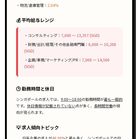
・物流/倉庫管理：
2.04%
💰 平均給与レンジ
・コンサルティング：
7,000 〜 13,357 (SGD)
・財務/会計/経理/その他金融専門職：
6,000 〜 10,208
(SGD)
・企画/事務/マーケティング/PR：
7,000 〜 14,500
(SGD)
🕒 勤務時間と休日
シンガポールの求人では、
9:00〜18:00
の勤務時間が
最も一般的
です。
休日情報が記載されていない
点が多く、
長時間労働
の傾
向が見られます。
💡 求人傾向トピック
日系企業
の求人が
48.98%
と最も多く、シンガポールでの
日