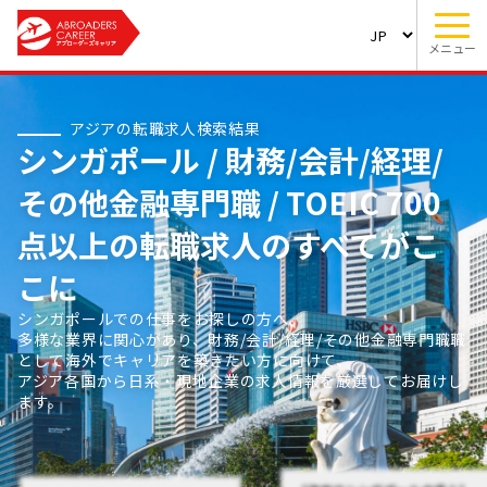
メニュー
アジアの転職求人検索結果
シンガポール / 財務/会計/経理/
その他金融専門職 / TOEIC 700
点以上の転職求人のすべてがこ
こに
シンガポールでの仕事をお探しの方へ。
多様な業界に関心があり、財務/会計/経理/その他金融専門職職
として海外でキャリアを築きたい方に向けて、
アジア各国から日系・現地企業の求人情報を厳選してお届けし
ます。