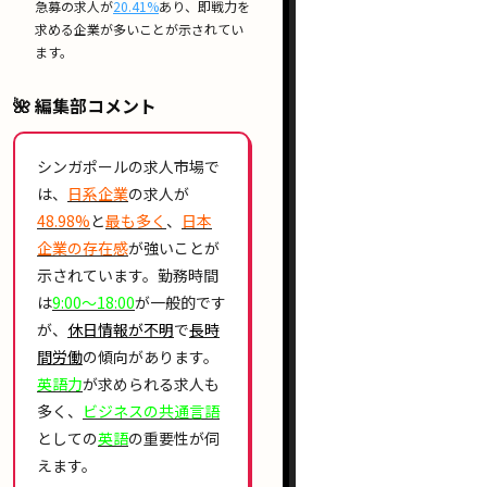
急募
の求人が
20.41%
あり、
即戦力
を
求める企業が多いことが示されてい
ます。
🌺 編集部コメント
シンガポールの求人市場で
は、
日系企業
の求人が
48.98%
と
最も多く
、
日本
企業の存在感
が強いことが
示されています。勤務時間
は
9:00〜18:00
が一般的です
が、
休日情報が不明
で
長時
間労働
の傾向があります。
英語力
が求められる求人も
多く、
ビジネスの共通言語
としての
英語
の重要性が伺
えます。