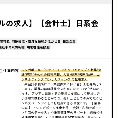
ルの求人】【会計士】日系会
募可能
特殊技能・高度な技術が活かせる
日系企業
 直近半年以内転職
現地在住者歓迎
シンガポール （シティー）でキャリアアップ！財務/会
仕事内容
計/経理/その他金融専門職、人事/総務/労務/法務、コ
ンサルティング コンサルティング の転職求人
日系会計事務所にて、業務拡大に伴い会計士を募集して
います。業務内容は経験やスキルに応じてお任せいたし
ます。 アジアに進出する企業様の支援により現場に近
い環境で携わることができ、会計士としてのみでなくビ
ジネスパーソンとしても成長できる環境です。 【 業務
内容 】 ・シンガポール進出支援 ・会計・税務サポート
（月次のデータ入力や帳票管理等のサポート、記帳代行
や決算業務等） ・ビザ申請や登記業務等のサポート ・