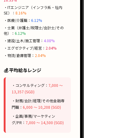
・ITエンジニア（インフラ系・社内
SE）：
8.16%
・医療/介護職：
6.12%
・士業（弁護士/税理士/会計士/その
他）：
6.12%
・建設/土木/施工管理：
4.08%
・エグゼクティブ/経営：
2.04%
・物流/倉庫管理：
2.04%
💰 平均給与レンジ
・コンサルティング：
7,000 〜
13,357 (SGD)
・財務/会計/経理/その他金融専
門職：
6,000 〜 10,208 (SGD)
・企画/事務/マーケティン
グ/PR：
7,000 〜 14,500 (SGD)