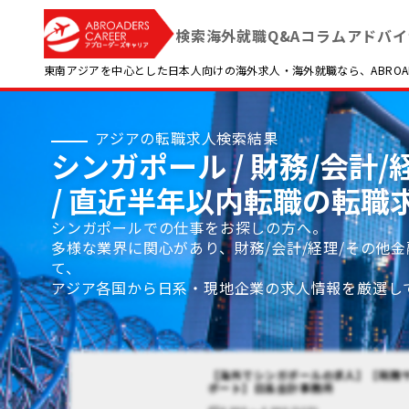
検索
海外就職Q&A
コラム
アドバイ
東南アジアを中心とした日本人向けの海外求人・海外就職なら、ABROADE
アジアの転職求人検索結果
シンガポール / 財務/会計/
/ 直近半年以内転職の転職
シンガポールでの仕事をお探しの方へ。
多様な業界に関心があり、財務/会計/経理/その他
て、
アジア各国から日系・現地企業の求人情報を厳選し
【海外でシンガポールの求人】【税務
ポート】日系会計事務所