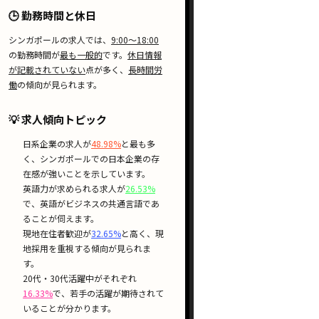
🕒 勤務時間と休日
シンガポールの求人では、
9:00〜18:00
の勤務時間が
最も一般的
です。
休日情報
が記載されていない
点が多く、
長時間労
働
の傾向が見られます。
💡 求人傾向トピック
日系企業
の求人が
48.98%
と最も多
く、シンガポールでの
日本企業の存
在感
が強いことを示しています。
英語力
が求められる求人が
26.53%
で、
英語がビジネスの共通言語
であ
ることが伺えます。
現地在住者歓迎
が
32.65%
と高く、
現
地採用
を重視する傾向が見られま
す。
20代・30代活躍中
がそれぞれ
16.33%
で、
若手の活躍
が期待されて
いることが分かります。