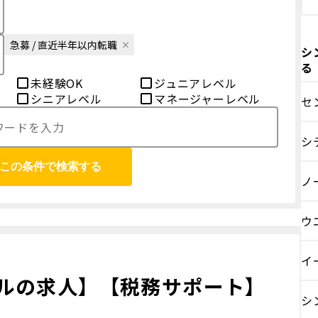
急募 / 直近半年以内転職
シ
る
未経験OK
ジュニアレベル
シニアレベル
マネージャーレベル
セ
シ
この条件で検索する
ノ
ウ
イ
ルの求人】【税務サポート】
シ