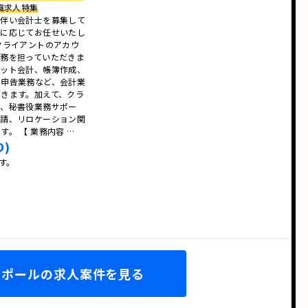
職求人特集
に伴い会計士を募集して
ルに応じてお任せいたし
クライアントのアカウ
業務を担っていただきま
セット会計、帳簿作成、
の申告業務など、会計業
きます。加えて、クラ
ン、秘書役業務サポー
申請、リロケーション関
。 【 業務内容 …
D)
です。
ガポールの求人案件を見る