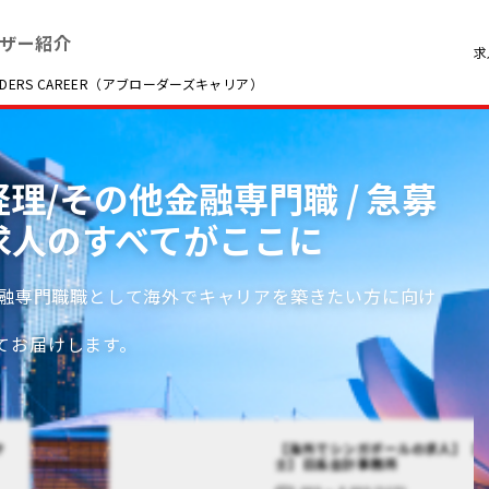
ザー紹介
求
RS CAREER（アブローダーズキャリア）
経理/その他金融専門職 / 急募
求人のすべてがここに
金融専門職職として海外でキャリアを築きたい方に向け
てお届けします。
サ
【海外でシンガポールの求人】【
士】日系会計事務所