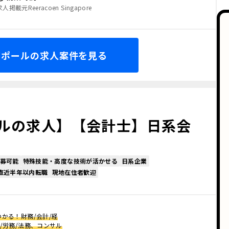
求人掲載元Reeracoen Singapore
ガポールの求人案件を見る
ルの求人】【会計士】日系会
募可能
特殊技能・高度な技術が活かせる
日系企業
 直近半年以内転職
現地在住者歓迎
かる！財務/会計/経
/労務/法務、コンサル