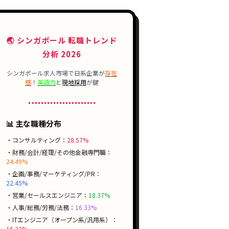
🌏 シンガポール 転職トレンド
分析 2026
シンガポール求人市場で日系企業が
存在
感
！
英語力
と
現地採用
が鍵
📊 主な職種分布
・コンサルティング：
28.57%
・財務/会計/経理/その他金融専門職：
24.49%
・企画/事務/マーケティング/PR：
22.45%
・営業/セールスエンジニア：
18.37%
・人事/総務/労務/法務：
16.33%
・ITエンジニア（オープン系/汎用系）：
16.33%