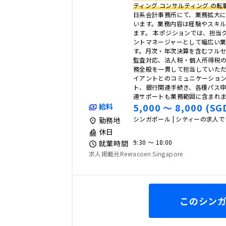
ティング コンサルティング の転
日系会計事務所にて、業務拡大
います。業務内容は経験やスキ
ます。 本ポジションでは、担当
ントマネージャーとして幅広い
す。月次・年次決算を含むフル
監査対応、法人税・個人所得税
務全般を一貫して担当していただ
イアントとのコミュニケーショ
ト、銀行関連手続き、各種パス
連サポートも業務範囲に含まれます
5,000 〜 8,000 (SG
給料
シンガポール | シティーの求人
勤務地
休日
9:30 〜 18:00
就業時間
求人掲載元Reeracoen Singapore
このシン