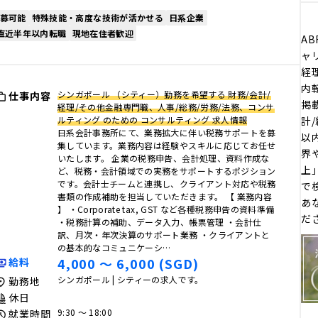
募可能
特殊技能・高度な技術が活かせる
日系企業
 直近半年以内転職
現地在住者歓迎
AB
ャ
経理
内
シンガポール （シティー）勤務を希望する 財務/会計/
仕事内容
掲
経理/その他金融専門職、人事/総務/労務/法務、コンサ
ルティング のための コンサルティング 求人情報
計/
日系会計事務所にて、業務拡大に伴い税務サポートを募
以
集しています。業務内容は経験やスキルに応じてお任せ
界
いたします。 企業の税務申告、会計処理、資料作成な
上
ど、税務・会計領域での実務をサポートするポジション
です。会計士チームと連携し、クライアント対応や税務
で
書類の作成補助を担当していただきます。 【 業務内容
あ
】 ・Corporate tax, GST など各種税務申告の資料準備
だ
・税務計算の補助、データ入力、帳票管理 ・会計仕
訳、月次・年次決算のサポート業務 ・クライアントと
の基本的なコミュニケーシ…
4,000 〜 6,000 (SGD)
給料
シンガポール | シティーの求人です。
勤務地
休日
9:30 〜 18:00
就業時間